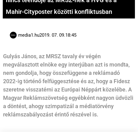
nincs teendője az MRSZ-nek a HVG és a
Mahir-Cityposter közötti konfliktusban
media1.hu
2019. 07. 09.
18:45
Gulyás János, az MRSZ tavaly év végén
megválasztott elnöke egy interjúban azt is mondta,
nem gondolja, hogy összefüggene a reklámadó
2022-ig történő felfüggesztése és az, hogy a Fidesz
szeretne visszatérni az Európai Néppárt közelébe. A
Magyar Reklámszövetség egyébként nagyon üdvözli
a döntést, ahogy szimpatizál a médiatörvény
reklámszabályozást érintő részével is.