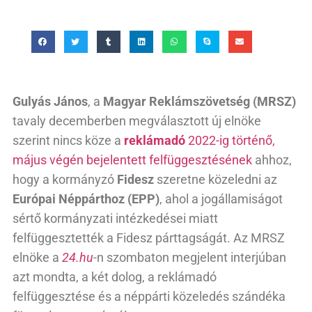
Gulyás János
, a
Magyar Reklámszövetség
(MRSZ)
tavaly decemberben megválasztott új elnöke
szerint nincs köze a
reklámadó
2022-ig történő,
május végén bejelentett felfüggesztésének
ahhoz,
hogy a kormányzó
Fidesz
szeretne közeledni az
Európai Néppárthoz (EPP)
, ahol a jogállamiságot
sértő kormányzati intézkedései miatt
felfüggesztették a Fidesz párttagságát. Az MRSZ
elnöke a
24.hu
-n szombaton megjelent interjúban
azt mondta, a két dolog, a reklámadó
felfüggesztése és a néppárti közeledés szándéka