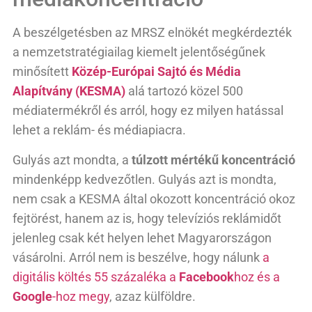
A beszélgetésben az MRSZ elnökét megkérdezték
a nemzetstratégiailag kiemelt jelentőségűnek
minősített
Közép-Európai Sajtó és Média
Alapítvány (KESMA)
alá tartozó közel 500
médiatermékről és arról, hogy ez milyen hatással
lehet a reklám- és médiapiacra.
Gulyás azt mondta, a
túlzott mértékű koncentráció
mindenképp kedvezőtlen. Gulyás azt is mondta,
nem csak a KESMA által okozott koncentráció okoz
fejtörést, hanem az is, hogy televíziós reklámidőt
jelenleg csak két helyen lehet Magyarországon
vásárolni. Arról nem is beszélve, hogy nálunk
a
digitális költés 55 százaléka a
Facebook
hoz és a
Google
-hoz megy
, azaz külföldre.