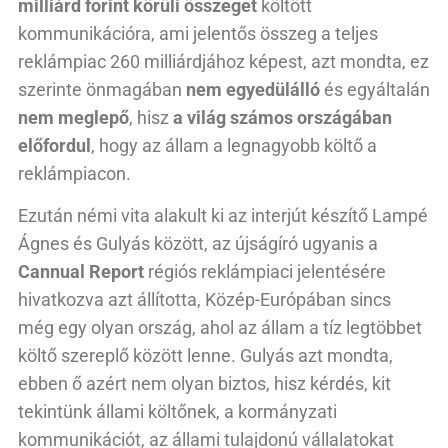
milliárd forint körüli összeget
költött
kommunikációra, ami jelentős összeg a teljes
reklámpiac 260 milliárdjához képest, azt mondta, ez
szerinte önmagában
nem egyedülálló
és egyáltalán
nem meglepő
, hisz
a világ számos országában
előfordul
, hogy az állam a legnagyobb költő a
reklámpiacon.
Ezután némi vita alakult ki az interjút készítő Lampé
Ágnes és Gulyás között, az újságíró ugyanis a
Cannual Report
régiós reklámpiaci jelentésére
hivatkozva azt állította, Közép-Európában sincs
még egy olyan ország, ahol az állam a tíz legtöbbet
költő szereplő között lenne. Gulyás azt mondta,
ebben ő azért nem olyan biztos, hisz kérdés, kit
tekintünk állami költőnek, a kormányzati
kommunikációt, az állami tulajdonú vállalatokat