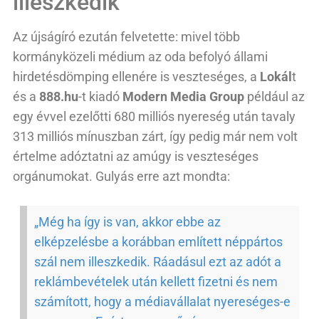
illeszkedik
Az újságíró ezután felvetette: mivel több
kormányközeli médium az oda befolyó állami
hirdetésdömping ellenére is veszteséges, a
Lokál
t
és a
888.hu
-t kiadó
Modern Media Group
például az
egy évvel ezelőtti 680 milliós nyereség után tavaly
313 milliós mínuszban zárt, így pedig már nem volt
értelme adóztatni az amúgy is veszteséges
orgánumokat. Gulyás erre azt mondta:
„Még ha így is van, akkor ebbe az
elképzelésbe a korábban említett néppártos
szál nem illeszkedik. Ráadásul ezt az adót a
reklámbevételek után kellett fizetni és nem
számított, hogy a médiavállalat nyereséges-e