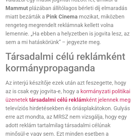
Mammut
plázában állítólagos bérleti díj elmaradás
miatt bezárták a
Pink Cinema
mozikat, miközben
rengeteg megrendelt reklámnak kellett volna
lemennie. „Ha ebben a helyzetben is jogvita lesz, az
sem a mi hatáskörünk” – jegyezte meg.
Társadalmi célú reklámként
kormánypropaganda
Az interjú készítője ezek után azt feszegette, hogy
az is csak egy jogvita-e, hogy a
kormányzati politikai
üzenetek
társadalmi célú reklám
ként jelennek meg
televíziós hirdetésekben és óriásplakátokon. Gulyás
erre azt mondta, az MRSZ nem vizsgálja, hogy egy
adott reklám tartalmilag társadalmi célúnak
minősül-e vagy sem. Ezt minden esetben a