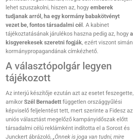
lehet szuszakolni, hiszen az, hogy
emberek
tudjanak arról, ha egy kormány babakötvényt
vezet be, fontos társadalmi cél
. A kabinet
tájékoztatásának járulékos haszna pedig az, hogy
a
kisgyerekesek szeretni fogják
, ezért viszont simán
kormánypropagandának címkézhető.
A választópolgár legyen
tájékozott
Az interjú készítője ezután azt az esetet feszegette,
amikor
Szél Bernadett
független országgyűlési
képviselő feljelentést tett, mert szerinte a Fidesz az
uniós választást megelőző kampányidőszak előtt
társadalmi célú reklámként indította el a Sorost és
Junckert ábrázoló,
„Önnek is joga van tudni, mire