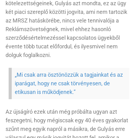
kötelezettségeinek, Gulyás azt mondta, ez az ügy
két piaci szereplő közötti jogvita, ami nem tartozik
az MRSZ hatáskörébe, nincs vele tennivalója a
Reklámszövetségnek, mivel ehhez hasonló
szerződésértelmezéssel kapcsolatos ügyekből
évente több tucat előfordul, és ilyesmivel nem
dolguk foglalkozni.
„Mi csak arra ösztönözzük a tagjainkat és az
iparágat, hogy ne csak törvényesen, de
etikusan is működjenek.”
Az újságíró ezek után még próbálta ugyan azt
feszegetni, hogy mégiscsak egy 40 éves gyakorlat
szűnt meg egyik napról a másikra, de Gulyás erre
válaszul egy másik jogvitát hozott fel, amikor a