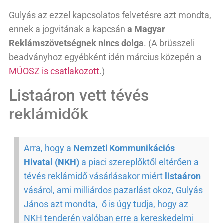
Gulyás az ezzel kapcsolatos felvetésre azt mondta,
ennek a jogvitának a kapcsán
a Magyar
Reklámszövetségnek nincs dolga
. (A brüsszeli
beadványhoz egyébként idén március közepén a
MÚOSZ is csatlakozott
.)
Listaáron vett tévés
reklámidők
Arra, hogy a
Nemzeti Kommunikációs
Hivatal (NKH)
a piaci szereplőktől eltérően a
tévés reklámidő vásárlásakor miért
listaáron
vásárol, ami milliárdos pazarlást okoz, Gulyás
János azt mondta, ő is úgy tudja, hogy az
NKH tenderén valóban erre a kereskedelmi