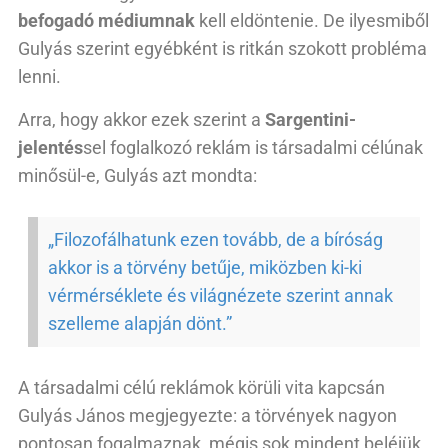
befogadó médiumnak
kell eldöntenie. De ilyesmiből
Gulyás szerint egyébként is ritkán szokott probléma
lenni.
Arra, hogy akkor ezek szerint a
Sargentini-
jelentés
sel foglalkozó reklám is társadalmi célúnak
minősül-e, Gulyás azt mondta:
„Filozofálhatunk ezen tovább, de a bíróság
akkor is a törvény betűje, miközben ki-ki
vérmérséklete és világnézete szerint annak
szelleme alapján dönt.”
A társadalmi célú reklámok körüli vita kapcsán
Gulyás János megjegyezte: a törvények nagyon
pontosan fogalmaznak, mégis sok mindent beléjük