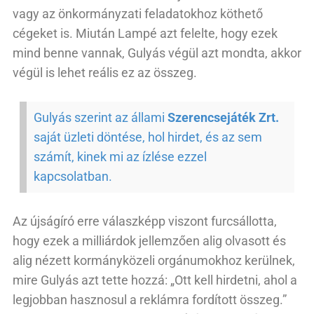
vagy az önkormányzati feladatokhoz köthető
cégeket is. Miután Lampé azt felelte, hogy ezek
mind benne vannak, Gulyás végül azt mondta, akkor
végül is lehet reális ez az összeg.
Gulyás szerint az állami
Szerencsejáték Zrt.
saját üzleti döntése, hol hirdet, és az sem
számít, kinek mi az ízlése ezzel
kapcsolatban.
Az újságíró erre válaszképp viszont furcsállotta,
hogy ezek a milliárdok jellemzően alig olvasott és
alig nézett kormányközeli orgánumokhoz kerülnek,
mire Gulyás azt tette hozzá: „Ott kell hirdetni, ahol a
legjobban hasznosul a reklámra fordított összeg.”