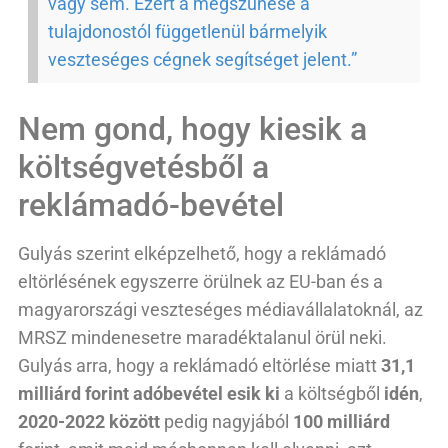
vagy sem. Ezért a megszűnése a
tulajdonostól függetlenül bármelyik
veszteséges cégnek segítséget jelent.”
Nem gond, hogy kiesik a
költségvetésből a
reklámadó-bevétel
Gulyás szerint elképzelhető, hogy a reklámadó
eltörlésének egyszerre örülnek az EU-ban és a
magyarországi veszteséges médiavállalatoknál, az
MRSZ mindenesetre maradéktalanul örül neki.
Gulyás arra, hogy a reklámadó eltörlése miatt
31,1
milliárd forint adóbevétel esik ki
a költségből
idén
,
2020-2022 között
pedig nagyjából
100 milliárd