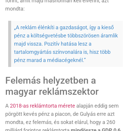
forint, amit majd máshonnan kell elvenni, azt
mondta:
„A reklám élénkíti a gazdaságot, így a kieső
pénz a költségvetésbe többszörösen áramlik
majd vissza. Pozitív hatása lesz a
tartalomgyártás színvonalára is, hisz több
pénz marad a médiacégeknél.”
Felemás helyzetben a
magyar reklámszektor
A
2018-as reklámtorta mérete
alapján eddig sem
pörgött kevés pénz a piacon, de Gulyás erre azt
mondta, ez felemás, és sokat elárul, hogy a 260
milliárd forintos reklámtorta
mindössze a GDP 0,6