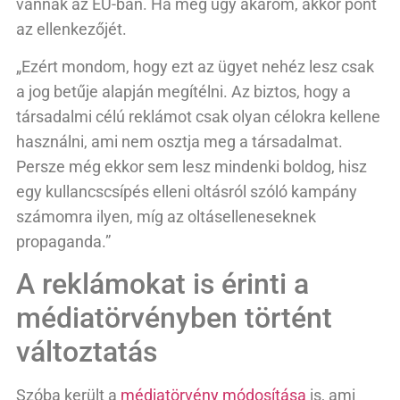
vannak az EU-ban. Ha meg úgy akarom, akkor pont
az ellenkezőjét.
„Ezért mondom, hogy ezt az ügyet nehéz lesz csak
a jog betűje alapján megítélni. Az biztos, hogy a
társadalmi célú reklámot csak olyan célokra kellene
használni, ami nem osztja meg a társadalmat.
Persze még ekkor sem lesz mindenki boldog, hisz
egy kullancscsípés elleni oltásról szóló kampány
számomra ilyen, míg az oltáselleneseknek
propaganda.”
A reklámokat is érinti a
médiatörvényben történt
változtatás
Szóba került a
médiatörvény módosítása
is, ami