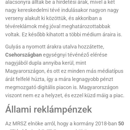
alacsonyra álltak be a hirdetési árak, mivel a két
nagy kereskedelmi tévé indulásakor nagyon nagy
verseny alakult ki közöttük, és akkoriban a
tévéreklámok még jóval meghatározottabbak
voltak. Ez később kihatott a többi médium áraira is.
Gulyás a nyomott árakra utalva hozzátette,
Csehországban
egységnyi tévénéző elérése
nagyjából dupla annyiba kerül, mint
Magyarországon, és ott ez minden más médiatípus
árát felfelé húzta, így a mára legnagyobb pénzt
megmozgató digitális piacon is. Magyarországon
viszont nem ez a helyzet, és ezzel küzd máig a piac.
Állami reklámpénzek
Az MRSZ elnöke arról, hogy a kormány 2018-ban
50