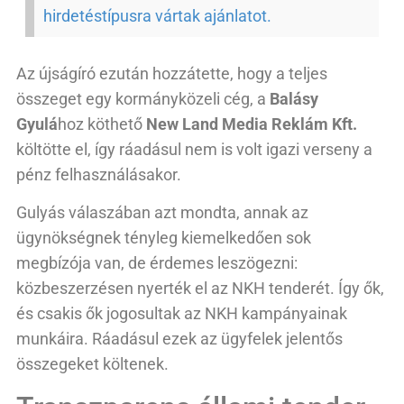
hirdetéstípusra vártak ajánlatot.
Az újságíró ezután hozzátette, hogy a teljes
összeget egy kormányközeli cég, a
Balásy
Gyulá
hoz köthető
New Land Media Reklám Kft.
költötte el, így ráadásul nem is volt igazi verseny a
pénz felhasználásakor.
Gulyás válaszában azt mondta, annak az
ügynökségnek tényleg kiemelkedően sok
megbízója van, de érdemes leszögezni:
közbeszerzésen nyerték el az NKH tenderét. Így ők,
és csakis ők jogosultak az NKH kampányainak
munkáira. Ráadásul ezek az ügyfelek jelentős
összegeket költenek.