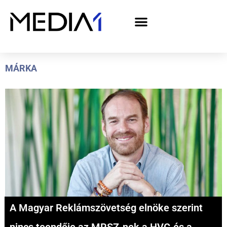
A Media1 médiaajánlata politikai hirdetőknek– országgyűlési választás 2026
MÁRKA
A Magyar Reklámszövetség elnöke szerint