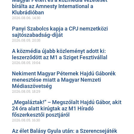
bírálta az Amnesty International a
Klubrádióban
2026.08.06.
14:30
Panyi Szabolcs kapja a CPJ nemzetközi
sajtószabadság-díját
2026.08.05.
20:35
A közmédia újabb közleményt adott ki:
leszerződött az M1 a Sziget Fesztivállal
2026.08.05.
19:04
Nekiment Magyar Péternek Hajdú Gáborék
menesztése miatt a Magyar Nemzeti
Médiaszövetség
2026.08.05.
18:29
„Megaláztak!” – Megszólalt Hajdú Gábor, akit
24 óra alatt kirúgtak az M1 Híradó
főszerkesztői posztjáról
2026.08.05.
16:30
Az élet Balásy Gyula után: a Szerencsejáték