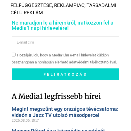
FELFÜGGESZTÉSE
,
REKLÁMPIAC
,
TÁRSADALMI
CÉLÚ REKLÁM
Ne maradjon le a híreinkről, iratkozzon fel a
Media1 napi hírlevelére!
Hozzájárulok, hogy a Media1.hu e-mail hírlevelet küldjön
összhangban a honlapján elérhető adatvédelmi tájékoztatójával.
FELIRATKOZÁS
Szóljon hozzá a Facebook-
oldalunkon!
A Media1 legfrissebb hírei
Megint megszűnt egy országos tévécsatorna:
videón a Jazz TV utolsó másodpercei
2026.08.06.
15:17
Magyar Pétert és a közmédia vezetését