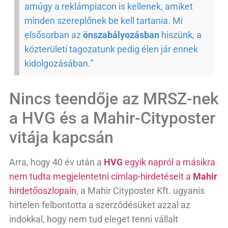
amúgy a reklámpiacon is kellenek, amiket
minden szereplőnek be kell tartania. Mi
elsősorban az
önszabályozásban
hiszünk, a
közterületi tagozatunk pedig élen jár ennek
kidolgozásában.”
Nincs teendője az MRSZ-nek
a HVG és a Mahir-Cityposter
vitája kapcsán
Arra, hogy 40 év után a
HVG
egyik napról a másikra
nem tudta megjelentetni címlap-hirdetéseit a
Mahir
hirdetőoszlopain
, a Mahir Cityposter Kft. ugyanis
hirtelen felbontotta a szerződésüket azzal az
indokkal, hogy nem tud eleget tenni vállalt