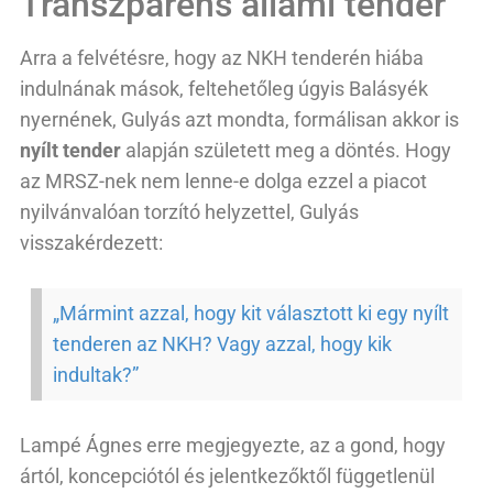
Transzparens állami tender
Arra a felvétésre, hogy az NKH tenderén hiába
indulnának mások, feltehetőleg úgyis Balásyék
nyernének, Gulyás azt mondta, formálisan akkor is
nyílt tender
alapján született meg a döntés. Hogy
az MRSZ-nek nem lenne-e dolga ezzel a piacot
nyilvánvalóan torzító helyzettel, Gulyás
visszakérdezett:
„Mármint azzal, hogy kit választott ki egy nyílt
tenderen az NKH? Vagy azzal, hogy kik
indultak?”
Lampé Ágnes erre megjegyezte, az a gond, hogy
ártól, koncepciótól és jelentkezőktől függetlenül