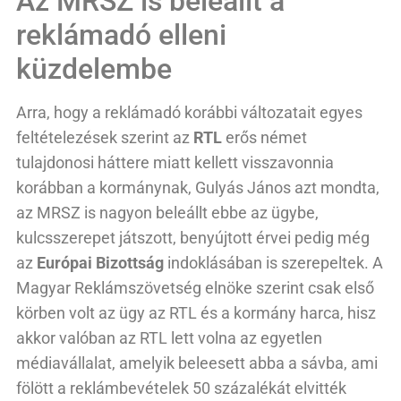
Az MRSZ is beleállt a
reklámadó elleni
küzdelembe
Arra, hogy a reklámadó korábbi változatait egyes
feltételezések szerint az
RTL
erős német
tulajdonosi háttere miatt kellett visszavonnia
korábban a kormánynak, Gulyás János azt mondta,
az MRSZ is nagyon beleállt ebbe az ügybe,
kulcsszerepet játszott, benyújtott érvei pedig még
az
Európai Bizottság
indoklásában is szerepeltek. A
Magyar Reklámszövetség elnöke szerint csak első
körben volt az ügy az RTL és a kormány harca, hisz
akkor valóban az RTL lett volna az egyetlen
médiavállalat, amelyik beleesett abba a sávba, ami
fölött a reklámbevételek 50 százalékát elvitték