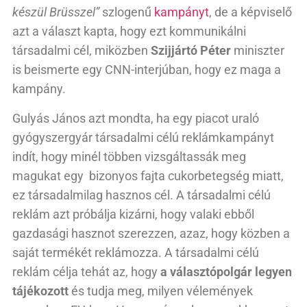
készül Brüsszel”
szlogenű
kampányt
, de a képviselő
azt a választ kapta, hogy ezt kommunikálni
társadalmi cél, miközben
Szijjártó Péter
miniszter
is beismerte egy CNN-interjúban, hogy ez maga a
kampány.
Gulyás János azt mondta, ha egy piacot uraló
gyógyszergyár társadalmi célú reklámkampányt
indít, hogy minél többen vizsgáltassák meg
magukat egy bizonyos fajta cukorbetegség miatt,
ez társadalmilag hasznos cél. A társadalmi célú
reklám azt próbálja kizárni, hogy valaki ebből
gazdasági hasznot szerezzen, azaz, hogy közben a
saját termékét reklámozza. A társadalmi célú
reklám célja tehát az, hogy
a választópolgár legyen
tájékozott
és tudja meg, milyen vélemények