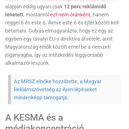
alapján eddig ugyan csak
12 perc reklámidő
lehetett
, mostantól
ezt nem óránként,
hanem
reggel 6 és este 6, illetve este 6 és éjfél között kell
betartani. Gulyás elmagyarázta, hogy ez egy az
egyben egy tavalyi EU-s direktíva átvétele, amit
Magyarország elsők között emel be a nemzeti
joganyagba, így az intézkedés leggyorsabb
alkalmazói leszünk.
Az MRSZ elnöke hozzátette, a Magyar
Reklámszövetség az ilyen lépéseket
mindenképp támogatja.
A KESMA és a
médiakoncentráció