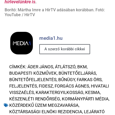
hírlevelünkre is
.
Borító: Mártha Imre a HírTV adásában korábban. Fotó:
YouTube / HírTV
media1.hu
A szerző korábbi cikkei
CÍMKÉK:
ÁDER JÁNOS
,
ÁTLÁTSZÓ
,
BKM
,
BUDAPESTI KÖZMŰVEK
,
BÜNTETŐELJÁRÁS
,
BÜNTETŐFELJELENTÉS
,
BŰNÜGY
,
FARKAS ÖRS
,
FELJELENTÉS
,
FIDESZ
,
FORGÁCS ÁGNES
,
HIVATALI
VISSZAÉLÉS
,
KARAKTERGYILKOSSÁG
,
KESMA
,
KÉSZENLÉTI RENDŐRSÉG
,
KORMÁNYPÁRTI MÉDIA
,
KÖZÉRDEKŰ ÜZEM MEGZAVARÁSA
,
KÖZTÁRSASÁGI ELNÖKI REZIDENCIA
,
LEJÁRATÓ