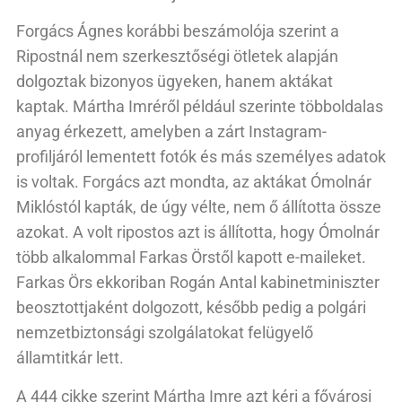
Forgács Ágnes korábbi beszámolója szerint a
Ripostnál nem szerkesztőségi ötletek alapján
dolgoztak bizonyos ügyeken, hanem aktákat
kaptak. Mártha Imréről például szerinte többoldalas
anyag érkezett, amelyben a zárt Instagram-
profiljáról lementett fotók és más személyes adatok
is voltak. Forgács azt mondta, az aktákat Ómolnár
Miklóstól kapták, de úgy vélte, nem ő állította össze
azokat. A volt ripostos azt is állította, hogy Ómolnár
több alkalommal Farkas Örstől kapott e-maileket.
Farkas Örs ekkoriban Rogán Antal kabinetminiszter
beosztottjaként dolgozott, később pedig a polgári
nemzetbiztonsági szolgálatokat felügyelő
államtitkár lett.
A 444 cikke szerint Mártha Imre azt kéri a fővárosi