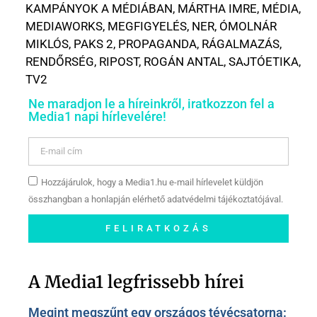
KAMPÁNYOK A MÉDIÁBAN
,
MÁRTHA IMRE
,
MÉDIA
,
MEDIAWORKS
,
MEGFIGYELÉS
,
NER
,
ÓMOLNÁR
MIKLÓS
,
PAKS 2
,
PROPAGANDA
,
RÁGALMAZÁS
,
RENDŐRSÉG
,
RIPOST
,
ROGÁN ANTAL
,
SAJTÓETIKA
,
TV2
Ne maradjon le a híreinkről, iratkozzon fel a
Media1 napi hírlevelére!
Hozzájárulok, hogy a Media1.hu e-mail hírlevelet küldjön
összhangban a honlapján elérhető adatvédelmi tájékoztatójával.
FELIRATKOZÁS
Szóljon hozzá a Facebook-
oldalunkon!
A Media1 legfrissebb hírei
Megint megszűnt egy országos tévécsatorna: