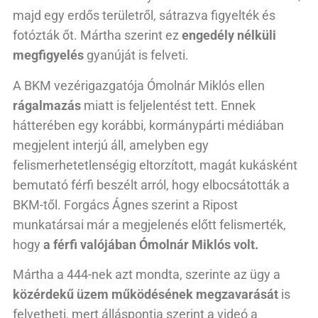
majd egy erdős területről, sátrazva figyelték és
fotózták őt. Mártha szerint ez
engedély nélküli
megfigyelés
gyanúját is felveti.
A BKM vezérigazgatója Ómolnár Miklós ellen
rágalmazás
miatt is feljelentést tett. Ennek
hátterében egy korábbi, kormánypárti médiában
megjelent interjú áll, amelyben egy
felismerhetetlenségig eltorzított, magát kukásként
bemutató férfi beszélt arról, hogy elbocsátották a
BKM-től. Forgács Ágnes szerint a Ripost
munkatársai már a megjelenés előtt felismerték,
hogy
a férfi valójában Ómolnár Miklós volt.
Mártha a 444-nek azt mondta, szerinte az ügy a
közérdekű üzem működésének megzavarását
is
felvetheti, mert álláspontja szerint a videó a