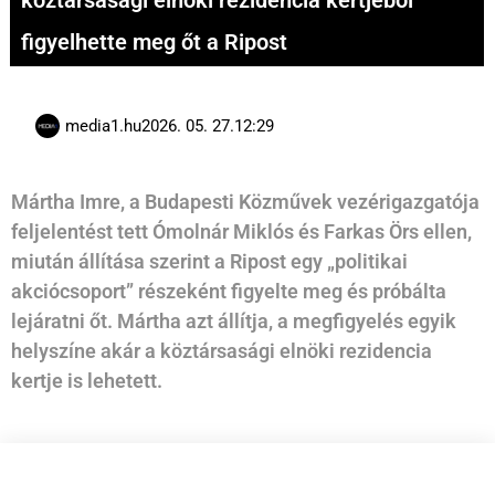
köztársasági elnöki rezidencia kertjéből
figyelhette meg őt a Ripost
media1.hu
2026. 05. 27.
12:29
Mártha Imre, a Budapesti Közművek vezérigazgatója
feljelentést tett Ómolnár Miklós és Farkas Örs ellen,
miután állítása szerint a Ripost egy „politikai
akciócsoport” részeként figyelte meg és próbálta
lejáratni őt. Mártha azt állítja, a megfigyelés egyik
helyszíne akár a köztársasági elnöki rezidencia
kertje is lehetett.