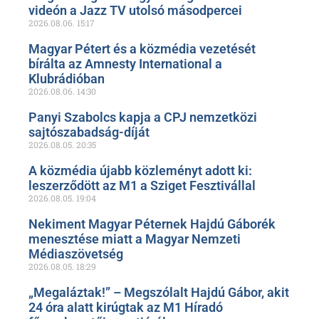
videón a Jazz TV utolsó másodpercei
2026.08.06.
15:17
Magyar Pétert és a közmédia vezetését
bírálta az Amnesty International a
Klubrádióban
2026.08.06.
14:30
Panyi Szabolcs kapja a CPJ nemzetközi
sajtószabadság-díját
2026.08.05.
20:35
A közmédia újabb közleményt adott ki:
leszerződött az M1 a Sziget Fesztivállal
2026.08.05.
19:04
Nekiment Magyar Péternek Hajdú Gáborék
menesztése miatt a Magyar Nemzeti
Médiaszövetség
2026.08.05.
18:29
„Megaláztak!” – Megszólalt Hajdú Gábor, akit
24 óra alatt kirúgtak az M1 Híradó