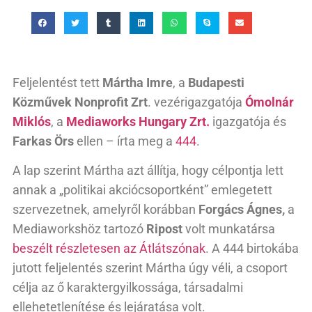
Feljelentést tett
Mártha Imre
, a
Budapesti
Közművek Nonprofit Zrt
. vezérigazgatója
Ómolnár
Miklós
, a
Mediaworks Hungary Zrt.
igazgatója és
Farkas Örs
ellen – írta meg a
444
.
A lap szerint Mártha azt állítja, hogy célpontja lett
annak a „politikai akciócsoportként” emlegetett
szervezetnek, amelyről korábban
Forgács Ágnes,
a
Mediaworkshöz tartozó
Ripost
volt munkatársa
beszélt részletesen az Átlátszónak
. A 444 birtokába
jutott feljelentés szerint Mártha úgy véli, a csoport
célja az ő karaktergyilkossága, társadalmi
ellehetetlenítése és lejáratása volt.