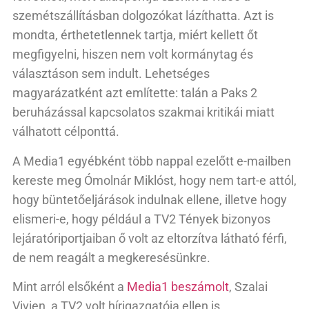
szemétszállításban dolgozókat lázíthatta. Azt is
mondta, érthetetlennek tartja, miért kellett őt
megfigyelni, hiszen nem volt kormánytag és
választáson sem indult. Lehetséges
magyarázatként azt említette: talán a Paks 2
beruházással kapcsolatos szakmai kritikái miatt
válhatott célponttá.
A Media1 egyébként több nappal ezelőtt e-mailben
kereste meg Ómolnár Miklóst, hogy nem tart-e attól,
hogy büntetőeljárások indulnak ellene, illetve hogy
elismeri-e, hogy például a TV2 Tények bizonyos
lejáratóriportjaiban ő volt az eltorzítva látható férfi,
de nem reagált a megkeresésünkre.
Mint arról elsőként a
Media1 beszámolt
, Szalai
Vivien, a TV2 volt hírigazgatója ellen is