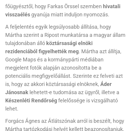
főügyésztől, hogy Farkas Örssel szemben
hivatali
visszaélés
gyanúja miatt induljon nyomozás.
A feljelentés egyik legsúlyosabb állítása, hogy
Mártha szerint a Ripost munkatársa a magyar állam
tulajdonában álló
köztársasági elnöki
rezidenciából figyelhették meg
. Mártha azt állítja,
Google Maps és a kormánypárti médiában
megjelent fotók alapján azonosította be a
potenciális megfigyelőállást. Szerinte ez felveti azt
is, hogy az akkori köztársasági elnöknek,
Áder
Jánosnak
lehetett-e tudomása az ügyről, illetve a
Készenléti Rendőrség
felelőssége is vizsgálható
lehet.
Forgács Ágnes az Átlátszónak arról is beszélt, hogy
Mártha tartózkodási helyét kellett beazonosítaniuk,