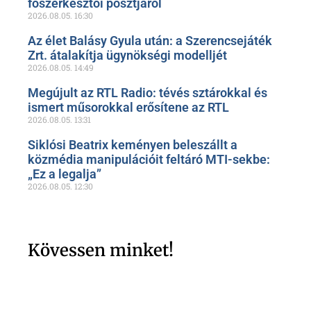
főszerkesztői posztjáról
2026.08.05.
16:30
Az élet Balásy Gyula után: a Szerencsejáték
Zrt. átalakítja ügynökségi modelljét
2026.08.05.
14:49
Megújult az RTL Radio: tévés sztárokkal és
ismert műsorokkal erősítene az RTL
2026.08.05.
13:31
Siklósi Beatrix keményen beleszállt a
közmédia manipulációit feltáró MTI-sekbe:
„Ez a legalja”
2026.08.05.
12:30
Kövessen minket!