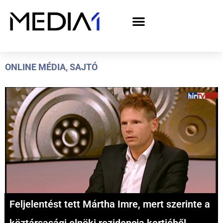
A Media1 médiaajánlata politikai hirdetőknek– országgyűlési választás 2026
ONLINE MÉDIA
,
SAJTÓ
Feljelentést tett Mártha Imre, mert szerinte a