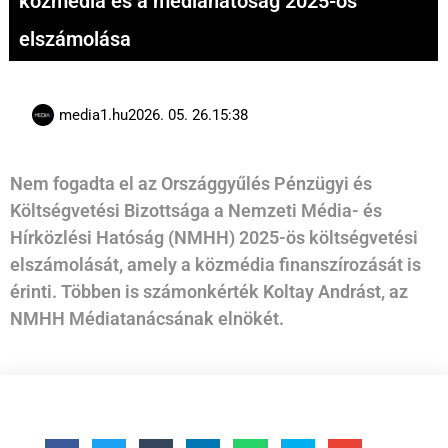
közmédia és a médiahatóság 2025-ös
elszámolása
media1.hu
2026. 05. 26.
15:38
Nem fogadta el az Országgyűlés Pénzügyi és
Költségvetési Bizottsága a Nemzeti Média- és
Hírközlési Hatóság (NMHH) 2025-ös költségvetési
elszámolását, amely a közmédia finanszírozását is
érinti. Többen is számonkérték Koltay Andrást, az
NMHH Médiatanácsának elnökét.