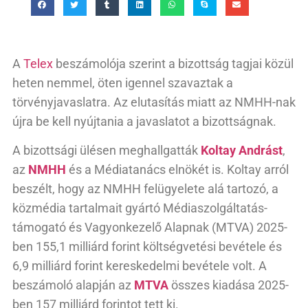
A
Telex
beszámolója szerint a bizottság tagjai közül
heten nemmel, öten igennel szavaztak a
törvényjavaslatra. Az elutasítás miatt az NMHH-nak
újra be kell nyújtania a javaslatot a bizottságnak.
A bizottsági ülésen meghallgatták
Koltay Andrást
,
az
NMHH
és a Médiatanács elnökét is. Koltay arról
beszélt, hogy az NMHH felügyelete alá tartozó, a
közmédia tartalmait gyártó Médiaszolgáltatás-
támogató és Vagyonkezelő Alapnak (MTVA) 2025-
ben 155,1 milliárd forint költségvetési bevétele és
6,9 milliárd forint kereskedelmi bevétele volt. A
beszámoló alapján az
MTVA
összes kiadása 2025-
ben 157 milliárd forintot tett ki.