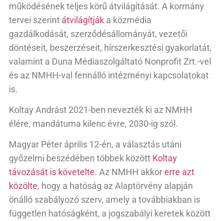
működésének teljes körű átvilágítását. A kormány
tervei szerint
átvilágítják
a közmédia
gazdálkodását, szerződésállományát, vezetői
döntéseit, beszerzéseit, hírszerkesztési gyakorlatát,
valamint a Duna Médiaszolgáltató Nonprofit Zrt.-vel
és az NMHH-val fennálló intézményi kapcsolatokat
is.
Koltay Andrást 2021-ben nevezték ki az NMHH
élére, mandátuma kilenc évre, 2030-ig szól.
Magyar Péter április 12-én, a választás utáni
győzelmi beszédében többek között
Koltay
távozását is követelte
. Az NMHH akkor
erre azt
közölte
, hogy a hatóság az Alaptörvény alapján
önálló szabályozó szerv, amely a továbbiakban is
független hatóságként, a jogszabályi keretek között