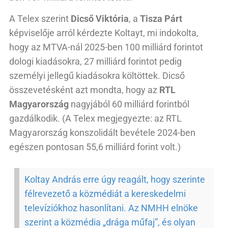
A Telex szerint
Dicső Viktória
, a
Tisza Párt
képviselője arról kérdezte Koltayt, mi indokolta,
hogy az MTVA-nál 2025-ben 100 milliárd forintot
dologi kiadásokra, 27 milliárd forintot pedig
személyi jellegű kiadásokra költöttek. Dicső
összevetésként azt mondta, hogy az
RTL
Magyarország
nagyjából 60 milliárd forintból
gazdálkodik. (A Telex megjegyezte: az RTL
Magyarország konszolidált bevétele 2024-ben
egészen pontosan 55,6 milliárd forint volt.)
Koltay András erre úgy reagált, hogy szerinte
félrevezető a közmédiát a kereskedelmi
televíziókhoz hasonlítani. Az NMHH elnöke
szerint a közmédia „drága műfaj”, és olyan