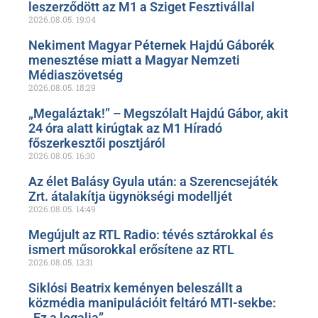
leszerződött az M1 a Sziget Fesztivállal
2026.08.05.
19:04
Nekiment Magyar Péternek Hajdú Gáborék
menesztése miatt a Magyar Nemzeti
Médiaszövetség
2026.08.05.
18:29
„Megaláztak!” – Megszólalt Hajdú Gábor, akit
24 óra alatt kirúgtak az M1 Híradó
főszerkesztői posztjáról
2026.08.05.
16:30
Az élet Balásy Gyula után: a Szerencsejáték
Zrt. átalakítja ügynökségi modelljét
2026.08.05.
14:49
Megújult az RTL Radio: tévés sztárokkal és
ismert műsorokkal erősítene az RTL
2026.08.05.
13:31
Siklósi Beatrix keményen beleszállt a
közmédia manipulációit feltáró MTI-sekbe:
„Ez a legalja”