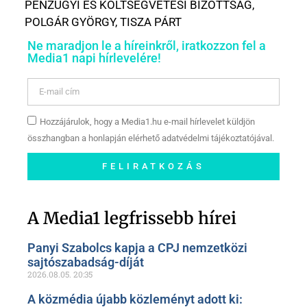
PÉNZÜGYI ÉS KÖLTSÉGVETÉSI BIZOTTSÁG
,
POLGÁR GYÖRGY
,
TISZA PÁRT
Ne maradjon le a híreinkről, iratkozzon fel a
Media1 napi hírlevelére!
Hozzájárulok, hogy a Media1.hu e-mail hírlevelet küldjön
összhangban a honlapján elérhető adatvédelmi tájékoztatójával.
FELIRATKOZÁS
Szóljon hozzá a Facebook-
oldalunkon!
A Media1 legfrissebb hírei
Panyi Szabolcs kapja a CPJ nemzetközi
sajtószabadság-díját
2026.08.05.
20:35
A közmédia újabb közleményt adott ki: