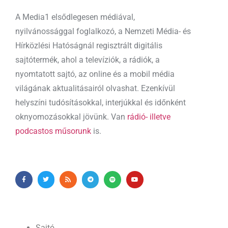
A Media1 elsődlegesen médiával,
nyilvánossággal foglalkozó, a Nemzeti Média- és
Hírközlési Hatóságnál regisztrált digitális
sajtótermék, ahol a televíziók, a rádiók, a
nyomtatott sajtó, az online és a mobil média
világának aktualitásairól olvashat. Ezenkívül
helyszíni tudósításokkal, interjúkkal és időnként
oknyomozásokkal jövünk. Van
rádió- illetve
podcastos műsorunk
is.
Sajtó