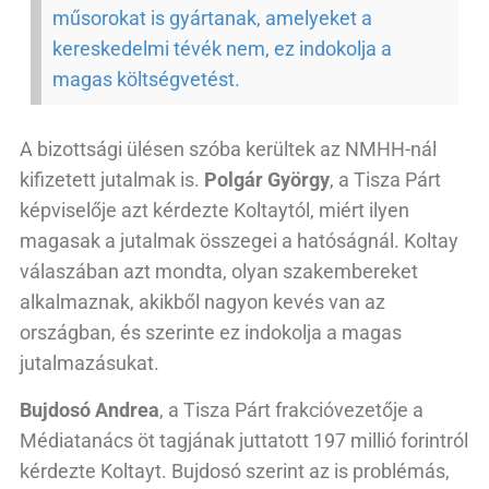
műsorokat is gyártanak, amelyeket a
kereskedelmi tévék nem, ez indokolja a
magas költségvetést.
A bizottsági ülésen szóba kerültek az NMHH-nál
kifizetett jutalmak is.
Polgár György
, a Tisza Párt
képviselője azt kérdezte Koltaytól, miért ilyen
magasak a jutalmak összegei a hatóságnál. Koltay
válaszában azt mondta, olyan szakembereket
alkalmaznak, akikből nagyon kevés van az
országban, és szerinte ez indokolja a magas
jutalmazásukat.
Bujdosó Andrea
, a Tisza Párt frakcióvezetője a
Médiatanács öt tagjának juttatott 197 millió forintról
kérdezte Koltayt. Bujdosó szerint az is problémás,