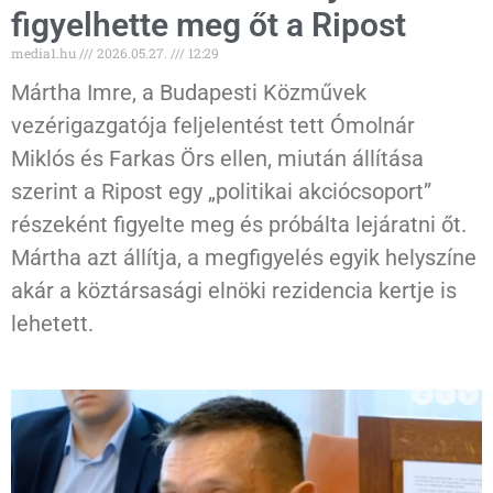
figyelhette meg őt a Ripost
media1.hu
2026.05.27.
12:29
Mártha Imre, a Budapesti Közművek
vezérigazgatója feljelentést tett Ómolnár
Miklós és Farkas Örs ellen, miután állítása
szerint a Ripost egy „politikai akciócsoport”
részeként figyelte meg és próbálta lejáratni őt.
Mártha azt állítja, a megfigyelés egyik helyszíne
akár a köztársasági elnöki rezidencia kertje is
lehetett.