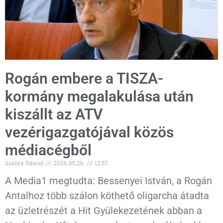
Rogán embere a TISZA-
kormány megalakulása után
kiszállt az ATV
vezérigazgatójával közös
médiacégből
Szalay Dániel
2026.05.26.
12:57
A Media1 megtudta: Bessenyei István, a Rogán
Antalhoz több szálon köthető oligarcha átadta
az üzletrészét a Hit Gyülekezetének abban a