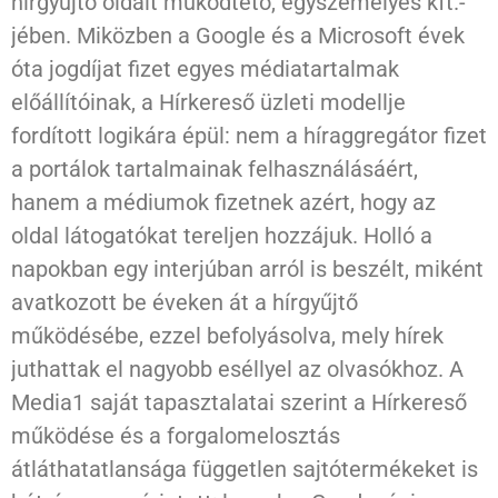
hírgyűjtő oldalt működtető, egyszemélyes kft.-
jében. Miközben a Google és a Microsoft évek
óta jogdíjat fizet egyes médiatartalmak
előállítóinak, a Hírkereső üzleti modellje
fordított logikára épül: nem a híraggregátor fizet
a portálok tartalmainak felhasználásáért,
hanem a médiumok fizetnek azért, hogy az
oldal látogatókat tereljen hozzájuk. Holló a
napokban egy interjúban arról is beszélt, miként
avatkozott be éveken át a hírgyűjtő
működésébe, ezzel befolyásolva, mely hírek
juthattak el nagyobb eséllyel az olvasókhoz. A
Media1 saját tapasztalatai szerint a Hírkereső
működése és a forgalomelosztás
átláthatatlansága független sajtótermékeket is