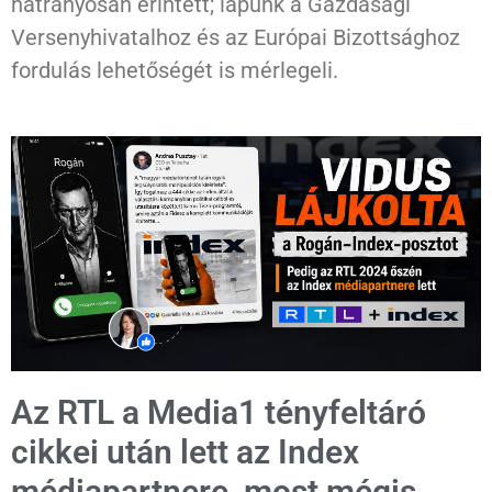
hátrányosan érintett; lapunk a Gazdasági
Versenyhivatalhoz és az Európai Bizottsághoz
fordulás lehetőségét is mérlegeli.
Az RTL a Media1 tényfeltáró
cikkei után lett az Index
médiapartnere, most mégis