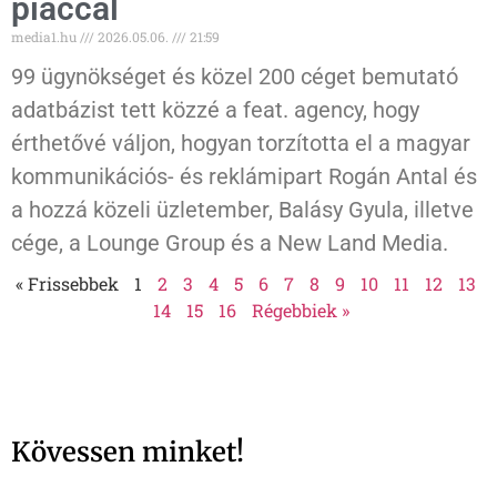
piaccal
media1.hu
2026.05.06.
21:59
99 ügynökséget és közel 200 céget bemutató
adatbázist tett közzé a feat. agency, hogy
érthetővé váljon, hogyan torzította el a magyar
kommunikációs- és reklámipart Rogán Antal és
a hozzá közeli üzletember, Balásy Gyula, illetve
cége, a Lounge Group és a New Land Media.
« Frissebbek
1
2
3
4
5
6
7
8
9
10
11
12
13
14
15
16
Régebbiek »
Kövessen minket!