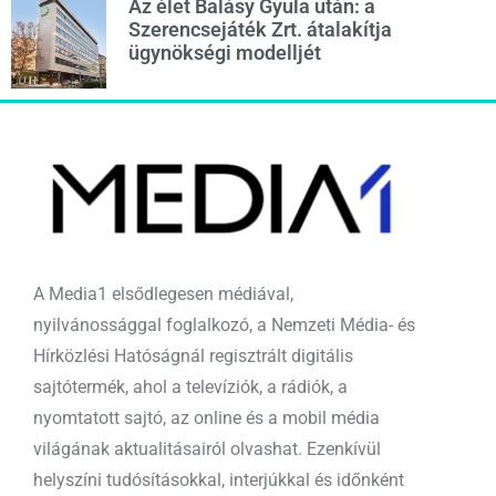
Az élet Balásy Gyula után: a
Szerencsejáték Zrt. átalakítja
ügynökségi modelljét
A Media1 elsődlegesen médiával,
nyilvánossággal foglalkozó, a Nemzeti Média- és
Hírközlési Hatóságnál regisztrált digitális
sajtótermék, ahol a televíziók, a rádiók, a
nyomtatott sajtó, az online és a mobil média
világának aktualitásairól olvashat. Ezenkívül
helyszíni tudósításokkal, interjúkkal és időnként