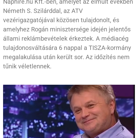
Naphire.hu Kft.-ben, amelyet az elmúlt években
Németh S. Szilárddal, az ATV
vezérigazgatójával közösen tulajdonolt, és
amelyhez Rogán minisztersége idején jelentős
állami reklámbevételek érkeztek. A médiacég
tulajdonosváltására 6 nappal a TISZA-kormány
megalakulása után került sor. Az időzítés nem
tűnik véletlennek.