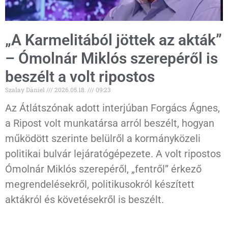
„A Karmelitából jöttek az akták”
– Ómolnár Miklós szerepéről is
beszélt a volt ripostos
Szalay Dániel
2026.05.18.
09:23
Az Átlátszónak adott interjúban Forgács Ágnes,
a Ripost volt munkatársa arról beszélt, hogyan
működött szerinte belülről a kormányközeli
politikai bulvár lejáratógépezete. A volt ripostos
Ómolnár Miklós szerepéről, „fentről” érkező
megrendelésekről, politikusokról készített
aktákról és követésekről is beszélt.