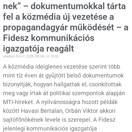
nek” – dokumentumokkal tárta
fel a közmédia új vezetése a
propagandagyár működését – a
Fidesz kommunikációs
igazgatója reagált
media1.hu
2026.08.04.
19:32
A közmédia ideiglenes vezetése szerint több
mint tíz éven át gyűjtött belső dokumentumok
bizonyítják, hogyan hallgattak el, csonkítottak
meg vagy írtak át politikai szempontok alapján
MTI-híreket. A nyilvánosságra hozott példák
között Havasi Bertalan, Orbán Viktor akkori
sajtófőnökének levele is szerepel. A Fidesz
jelenlegi kommunikációs igazgatója