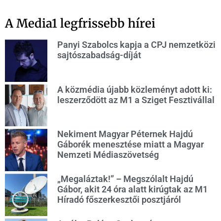
A Media1 legfrissebb hírei
Panyi Szabolcs kapja a CPJ nemzetközi
sajtószabadság-díját
A közmédia újabb közleményt adott ki:
leszerződött az M1 a Sziget Fesztivállal
Nekiment Magyar Péternek Hajdú
Gáborék menesztése miatt a Magyar
Nemzeti Médiaszövetség
„Megaláztak!” – Megszólalt Hajdú
Gábor, akit 24 óra alatt kirúgtak az M1
Híradó főszerkesztői posztjáról