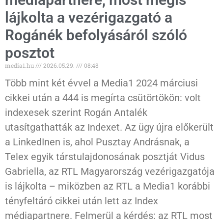
lájkolta a vezérigazgató a
Rogánék befolyásáról szóló
posztot
media1.hu
2026.05.29.
08:48
Több mint két évvel a Media1 2024 márciusi
cikkei után a 444 is megírta csütörtökön: volt
indexesek szerint Rogán Antalék
utasítgathatták az Indexet. Az ügy újra előkerült
a LinkedInen is, ahol Pusztay Andrásnak, a
Telex egyik társtulajdonosának posztját Vidus
Gabriella, az RTL Magyarország vezérigazgatója
is lájkolta – miközben az RTL a Media1 korábbi
tényfeltáró cikkei után lett az Index
médiapartnere. Felmerül a kérdés: az RTL most