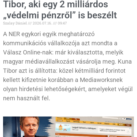
Tibor, aki egy 2 milliárdos
„védelmi pénzről” is beszélt
Szalay Dániel
2026.07.16.
09:47
A NER egykori egyik meghatározó
kommunikációs vállalkozója azt mondta a
Válasz Online-nak: már kiválasztotta, melyik
magyar médiavállalkozást vásárolja meg. Kuna
Tibor azt is állította: közel kétmilliárd forintot
kellett kifizetnie korábban a Mediaworksnek
olyan hirdetési lehetőségekért, amelyeket végül
nem használt fel.