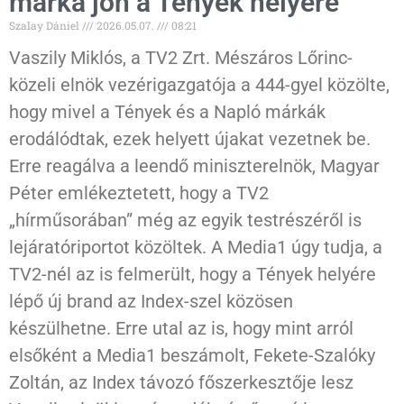
márka jön a Tények helyére
Szalay Dániel
2026.05.07.
08:21
Vaszily Miklós, a TV2 Zrt. Mészáros Lőrinc-
közeli elnök vezérigazgatója a 444-gyel közölte,
hogy mivel a Tények és a Napló márkák
erodálódtak, ezek helyett újakat vezetnek be.
Erre reagálva a leendő miniszterelnök, Magyar
Péter emlékeztetett, hogy a TV2
„hírműsorában” még az egyik testrészéről is
lejáratóriportot közöltek. A Media1 úgy tudja, a
TV2-nél az is felmerült, hogy a Tények helyére
lépő új brand az Index-szel közösen
készülhetne. Erre utal az is, hogy mint arról
elsőként a Media1 beszámolt, Fekete-Szalóky
Zoltán, az Index távozó főszerkesztője lesz