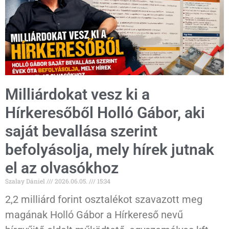
Milliárdokat vesz ki a
Hírkeresőből Holló Gábor, aki
saját bevallása szerint
befolyásolja, mely hírek jutnak
el az olvasókhoz
Szalay Dániel
2026.06.05.
15:34
2,2 milliárd forint osztalékot szavazott meg
magának Holló Gábor a Hírkereső nevű