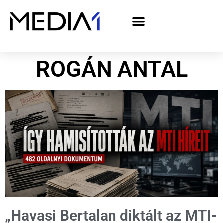
A Media1 médiaajánlata politikai hirdetőknek– országgyűlési választás 2026
ROGÁN ANTAL
„Havasi Bertalan diktált az MTI-