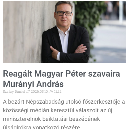
Reagált Magyar Péter szavaira
Murányi András
Szalay Dániel
2026.05.10.
11:22
A bezárt Népszabadság utolsó főszerkesztője a
közösségi médián keresztül válaszolt az új
miniszterelnök beiktatási beszédének
újságírókra vonatkozó részére.