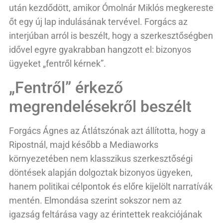
után kezdődött, amikor Ómolnár Miklós megkereste
őt egy új lap indulásának tervével. Forgács az
interjúban arról is beszélt, hogy a szerkesztőségben
idővel egyre gyakrabban hangzott el: bizonyos
ügyeket „fentről kérnek”.
„Fentről” érkező
megrendelésekről beszélt
Forgács Ágnes az Átlátszónak azt állította, hogy a
Ripostnál, majd később a Mediaworks
környezetében nem klasszikus szerkesztőségi
döntések alapján dolgoztak bizonyos ügyeken,
hanem politikai célpontok és előre kijelölt narratívák
mentén. Elmondása szerint sokszor nem az
igazság feltárása vagy az érintettek reakciójának