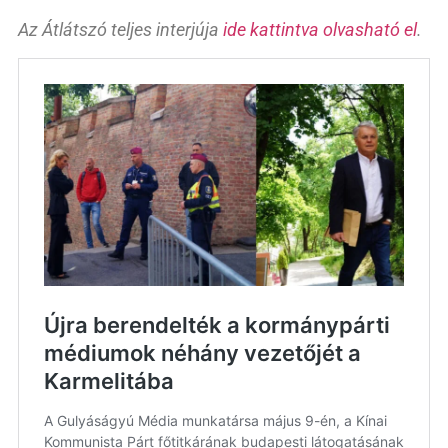
Az Átlátszó teljes interjúja
ide kattintva olvasható el
.