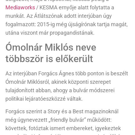
Mediaworks
/ KESMA ernyője alatt folytatta a
munkát. Az Átlátszónak adott interjúban úgy
fogalmazott: 2015-ig még újságírónak tartja magát,
utána viszont már propagandistának.
Ómolnár Miklós neve
többször is előkerült
Az interjúban Forgács Ágnes több ponton is beszélt
Ómolnár Miklósról, akinek központi szerepet
tulajdonított abban, ahogy a bulvár módszerei
politikai lejáratóeszközzé váltak.
Forgács szerint a Story és a Best magazinoknál
még úgynevezett „friendly bulvár” működött:
követtek, fotóztak ismert embereket, igyekeztek