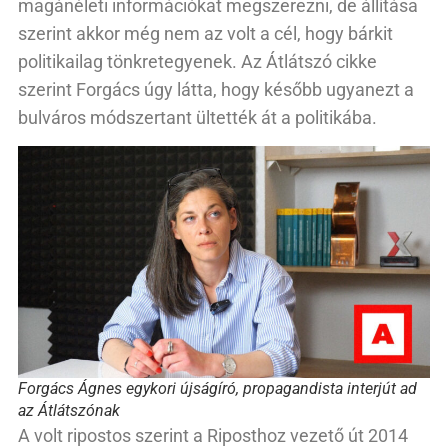
magánéleti információkat megszerezni, de állítása
szerint akkor még nem az volt a cél, hogy bárkit
politikailag tönkretegyenek. Az Átlátszó cikke
szerint Forgács úgy látta, hogy később ugyanezt a
bulváros módszertant ültették át a politikába.
Forgács Ágnes egykori újságíró, propagandista interjút ad
az Átlátszónak
A volt ripostos szerint a Riposthoz vezető út 2014