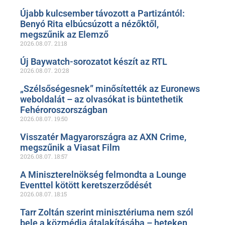
Újabb kulcsember távozott a Partizántól:
Benyó Rita elbúcsúzott a nézőktől,
megszűnik az Elemző
2026.08.07.
21:18
Új Baywatch-sorozatot készít az RTL
2026.08.07.
20:28
„Szélsőségesnek” minősítették az Euronews
weboldalát – az olvasókat is büntethetik
Fehéroroszországban
2026.08.07.
19:50
Visszatér Magyarországra az AXN Crime,
megszűnik a Viasat Film
2026.08.07.
18:57
A Miniszterelnökség felmondta a Lounge
Eventtel kötött keretszerződését
2026.08.07.
18:15
Tarr Zoltán szerint minisztériuma nem szól
bele a közmédia átalakításába – heteken