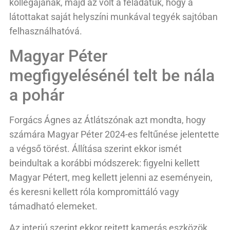
kollégájának, majd az volt a feladatuk, hogy a
látottakat saját helyszíni munkával tegyék sajtóban
felhasználhatóvá.
Magyar Péter
megfigyelésénél telt be nála
a pohár
Forgács Ágnes az Átlátszónak azt mondta, hogy
számára Magyar Péter 2024-es feltűnése jelentette
a végső törést. Állítása szerint ekkor ismét
beindultak a korábbi módszerek: figyelni kellett
Magyar Pétert, meg kellett jelenni az eseményein,
és keresni kellett róla kompromittáló vagy
támadható elemeket.
Az interjú szerint ekkor rejtett kamerás eszközök