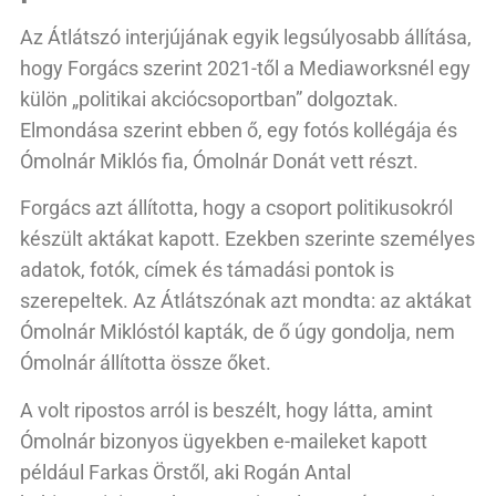
Az Átlátszó interjújának egyik legsúlyosabb állítása,
hogy Forgács szerint 2021-től a Mediaworksnél egy
külön „politikai akciócsoportban” dolgoztak.
Elmondása szerint ebben ő, egy fotós kollégája és
Ómolnár Miklós fia, Ómolnár Donát vett részt.
Forgács azt állította, hogy a csoport politikusokról
készült aktákat kapott. Ezekben szerinte személyes
adatok, fotók, címek és támadási pontok is
szerepeltek. Az Átlátszónak azt mondta: az aktákat
Ómolnár Miklóstól kapták, de ő úgy gondolja, nem
Ómolnár állította össze őket.
A volt ripostos arról is beszélt, hogy látta, amint
Ómolnár bizonyos ügyekben e-maileket kapott
például Farkas Örstől, aki Rogán Antal