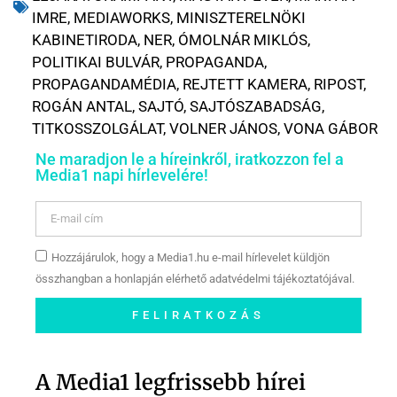
IMRE
,
MEDIAWORKS
,
MINISZTERELNÖKI
KABINETIRODA
,
NER
,
ÓMOLNÁR MIKLÓS
,
POLITIKAI BULVÁR
,
PROPAGANDA
,
PROPAGANDAMÉDIA
,
REJTETT KAMERA
,
RIPOST
,
ROGÁN ANTAL
,
SAJTÓ
,
SAJTÓSZABADSÁG
,
TITKOSSZOLGÁLAT
,
VOLNER JÁNOS
,
VONA GÁBOR
Ne maradjon le a híreinkről, iratkozzon fel a
Media1 napi hírlevelére!
Hozzájárulok, hogy a Media1.hu e-mail hírlevelet küldjön
összhangban a honlapján elérhető adatvédelmi tájékoztatójával.
FELIRATKOZÁS
Szóljon hozzá a Facebook-
oldalunkon!
A Media1 legfrissebb hírei