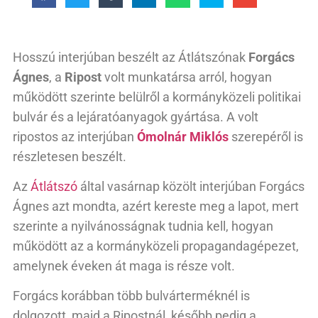
Hosszú interjúban beszélt az Átlátszónak
Forgács
Ágnes
, a
Ripost
volt munkatársa arról, hogyan
működött szerinte belülről a kormányközeli politikai
bulvár és a lejáratóanyagok gyártása. A volt
ripostos az interjúban
Ómolnár Miklós
szerepéről is
részletesen beszélt.
Az
Átlátszó
által vasárnap közölt interjúban Forgács
Ágnes azt mondta, azért kereste meg a lapot, mert
szerinte a nyilvánosságnak tudnia kell, hogyan
működött az a kormányközeli propagandagépezet,
amelynek éveken át maga is része volt.
Forgács korábban több bulvárterméknél is
dolgozott, majd a Ripostnál, később pedig a