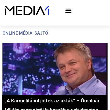
A Media1 médiaajánlata politikai hirdetőknek– országgyűlési választás 2026
ONLINE MÉDIA
,
SAJTÓ
„A Karmelitából jöttek az akták” – Ómolnár