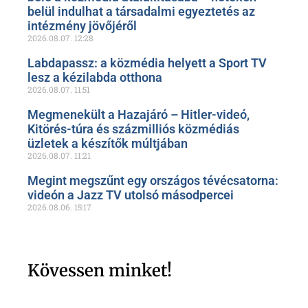
belül indulhat a társadalmi egyeztetés az
intézmény jövőjéről
2026.08.07.
12:28
Labdapassz: a közmédia helyett a Sport TV
lesz a kézilabda otthona
2026.08.07.
11:51
Megmenekült a Hazajáró – Hitler-videó,
Kitörés-túra és százmilliós közmédiás
üzletek a készítők múltjában
2026.08.07.
11:21
Megint megszűnt egy országos tévécsatorna:
videón a Jazz TV utolsó másodpercei
2026.08.06.
15:17
Kövessen minket!