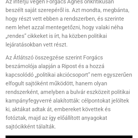
Az interjú végén Forgács Ágnes önkritikusan
beszélt saját szerepéről is. Azt mondta, megbánta,
hogy részt vett ebben a rendszerben, és szerinte
nem lehet azzal mentegetőzni, hogy valaki néha
„rendes” cikkeket is írt, ha közben politikai
lejáratásokban vett részt.
Az Átlátszó összegzése szerint Forgács
beszámolója alapján a Ripost és a hozzá
kapcsolódó „politikai akciócsoport” nem egyszerűen
elfogult sajtóként működött, hanem olyan
rendszerként, amelyben a bulvár eszközeit politikai
kampányfegyverré alakították: célpontokat jelöltek
ki, aktákat adtak át, embereket követtek és
fotóztak, majd az így előállított anyagokat
sajtócikként tálalták.