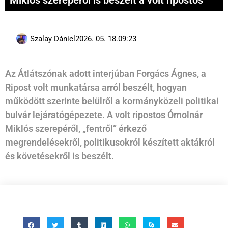
Miklós szerepéről is beszélt a volt ripostos
Szalay Dániel
2026. 05. 18.
09:23
Az Átlátszónak adott interjúban Forgács Ágnes, a
Ripost volt munkatársa arról beszélt, hogyan
működött szerinte belülről a kormányközeli politikai
bulvár lejáratógépezete. A volt ripostos Ómolnár
Miklós szerepéről, „fentről” érkező
megrendelésekről, politikusokról készített aktákról
és követésekről is beszélt.