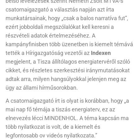
belső levelezések szerint Németh Zsolt MTVA-s
csatornaigazgató a választás napján azt írta
munkatársainak, hogy „csak a balos narratíva fut”,
ezért jobboldali megszólalókat kell keresni a
részvételi adatok értelmezéséhez. A
kampányfinisben több üzenetben is kiemelt témává
tették a Hírigazgatóság vezetői az
Indexen
megjelent, a Tisza állítólagos energiatervéről szóló
cikket, és részletes szerkesztési iránymutatásokat
adtak arra, milyen hangsúlyokkal jelenjen meg az
ügy az állami hírműsorokban.
A csatornaigazgató írt is olyat is korábban, hogy „a
mai nap fő témája a tiszás energiaterv, ez az
elnevezés lécci MINDENHOL. A téma kapcsán ma
több nyilatkozat is volt, de a kiemelt és
legfontosabb ov videós nyilatkozata.”