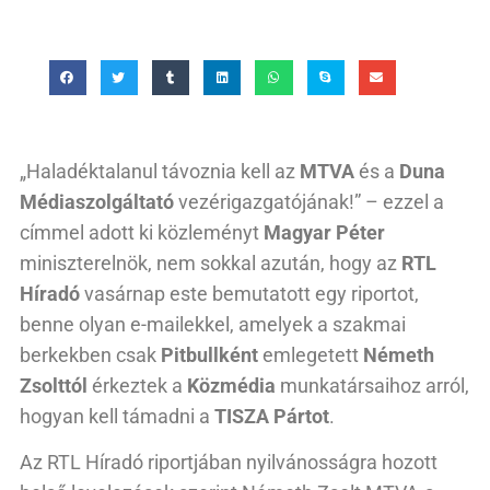
„Haladéktalanul távoznia kell az
MTVA
és a
Duna
Médiaszolgáltató
vezérigazgatójának!” – ezzel a
címmel adott ki közleményt
Magyar Péter
miniszterelnök, nem sokkal azután, hogy az
RTL
Híradó
vasárnap este bemutatott egy riportot,
benne olyan e-mailekkel, amelyek a szakmai
berkekben csak
Pitbullként
emlegetett
Németh
Zsolttól
érkeztek a
Közmédia
munkatársaihoz arról,
hogyan kell támadni a
TISZA Pártot
.
Az RTL Híradó riportjában nyilvánosságra hozott