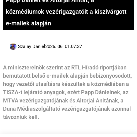
Papp Dánielt és Altorjai Anitát, a
közmédiumok vezérigazgatóit a kiszivárgott
e-mailek alapján
Szalay Dániel
2026. 06. 01.
07:37
A miniszterelnök szerint az RTL Híradó riportjában
bemutatott belső e-mailek alapján bebizonyosodott,
hogy vezetői utasításra készültek a közmédiában a
TISZA-t lejárató anyagok, ezért Papp Dánielnek, az
MTVA vezérigazgatójának és Altorjai Anitának, a
Duna Médiaszolgáltató vezérigazgatójának azonnal
távozniuk kell.