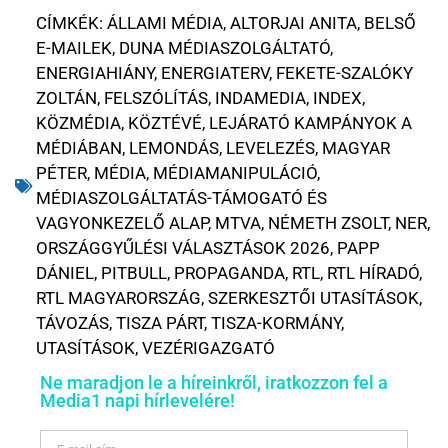
CÍMKÉK:
ÁLLAMI MÉDIA
,
ALTORJAI ANITA
,
BELSŐ
E-MAILEK
,
DUNA MÉDIASZOLGÁLTATÓ
,
ENERGIAHIÁNY
,
ENERGIATERV
,
FEKETE-SZALÓKY
ZOLTÁN
,
FELSZÓLÍTÁS
,
INDAMEDIA
,
INDEX
,
KÖZMÉDIA
,
KÖZTÉVÉ
,
LEJÁRATÓ KAMPÁNYOK A
MÉDIÁBAN
,
LEMONDÁS
,
LEVELEZÉS
,
MAGYAR
PÉTER
,
MÉDIA
,
MÉDIAMANIPULÁCIÓ
,
MÉDIASZOLGÁLTATÁS-TÁMOGATÓ ÉS
VAGYONKEZELŐ ALAP
,
MTVA
,
NÉMETH ZSOLT
,
NER
,
ORSZÁGGYŰLÉSI VÁLASZTÁSOK 2026
,
PAPP
DÁNIEL
,
PITBULL
,
PROPAGANDA
,
RTL
,
RTL HÍRADÓ
,
RTL MAGYARORSZÁG
,
SZERKESZTŐI UTASÍTÁSOK
,
TÁVOZÁS
,
TISZA PÁRT
,
TISZA-KORMÁNY
,
UTASÍTÁSOK
,
VEZÉRIGAZGATÓ
Ne maradjon le a híreinkről, iratkozzon fel a
Media1 napi hírlevelére!