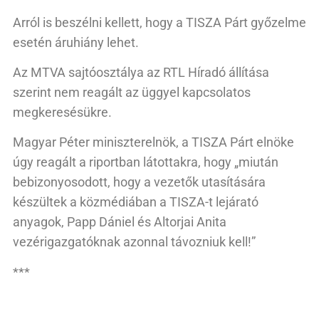
Arról is beszélni kellett, hogy a TISZA Párt győzelme
esetén áruhiány lehet.
Az MTVA sajtóosztálya az RTL Híradó állítása
szerint nem reagált az üggyel kapcsolatos
megkeresésükre.
Magyar Péter miniszterelnök, a TISZA Párt elnöke
úgy reagált a riportban látottakra, hogy „miután
bebizonyosodott, hogy a vezetők utasítására
készültek a közmédiában a TISZA-t lejárató
anyagok, Papp Dániel és Altorjai Anita
vezérigazgatóknak azonnal távozniuk kell!”
***