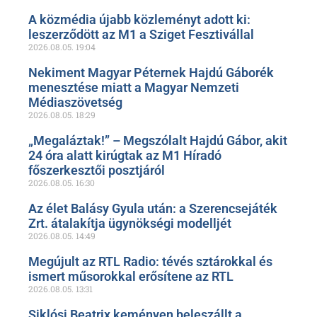
A közmédia újabb közleményt adott ki:
leszerződött az M1 a Sziget Fesztivállal
2026.08.05.
19:04
Nekiment Magyar Péternek Hajdú Gáborék
menesztése miatt a Magyar Nemzeti
Médiaszövetség
2026.08.05.
18:29
„Megaláztak!” – Megszólalt Hajdú Gábor, akit
24 óra alatt kirúgtak az M1 Híradó
főszerkesztői posztjáról
2026.08.05.
16:30
Az élet Balásy Gyula után: a Szerencsejáték
Zrt. átalakítja ügynökségi modelljét
2026.08.05.
14:49
Megújult az RTL Radio: tévés sztárokkal és
ismert műsorokkal erősítene az RTL
2026.08.05.
13:31
Siklósi Beatrix keményen beleszállt a