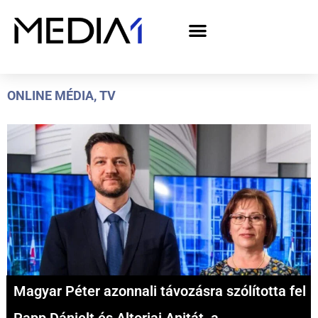
A Media1 médiaajánlata politikai hirdetőknek– országgyűlési választás 2026
ONLINE MÉDIA
,
TV
Magyar Péter azonnali távozásra szólította fel