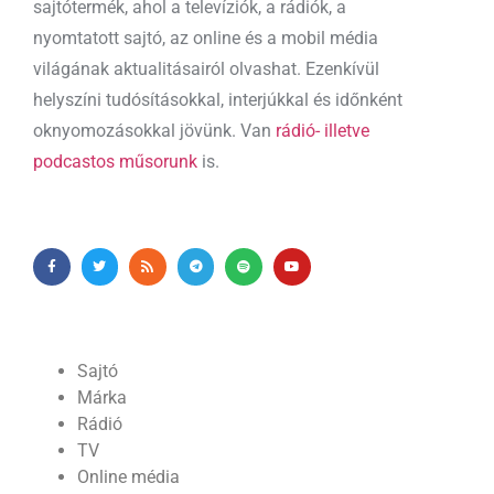
sajtótermék, ahol a televíziók, a rádiók, a
nyomtatott sajtó, az online és a mobil média
világának aktualitásairól olvashat. Ezenkívül
helyszíni tudósításokkal, interjúkkal és időnként
oknyomozásokkal jövünk. Van
rádió- illetve
podcastos műsorunk
is.
Sajtó
Márka
Rádió
TV
Online média