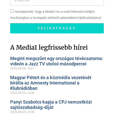
Hozzájárulok, hogy a Media1.hu e-mail hírlevelet küldjön
összhangban a honlapján elérhető adatvédelmi tájékoztatójával.
FELIRATKOZÁS
Szóljon hozzá a Facebook-
oldalunkon!
A Media1 legfrissebb hírei
Megint megszűnt egy országos tévécsatorna:
videón a Jazz TV utolsó másodpercei
2026.08.06.
15:17
Magyar Pétert és a közmédia vezetését
bírálta az Amnesty International a
Klubrádióban
2026.08.06.
14:30
Panyi Szabolcs kapja a CPJ nemzetközi
sajtószabadság-díját
2026.08.05.
20:35