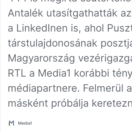
Antalék utasítgathatták az
a LinkedInen is, ahol Pus
társtulajdonosának posztjá
Magyarország vezérigazgat
RTL a Media1 korábbi tényf
médiapartnere. Felmerül a
másként próbálja keretez
Media1