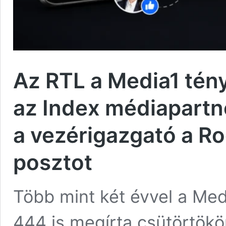
Az RTL a Media1 tényf
az Index médiapartne
a vezérigazgató a Ro
posztot
Több mint két évvel a Med
444 is megírta csütörtökö