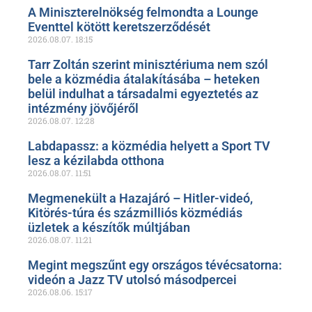
A Miniszterelnökség felmondta a Lounge
Eventtel kötött keretszerződését
2026.08.07.
18:15
Tarr Zoltán szerint minisztériuma nem szól
bele a közmédia átalakításába – heteken
belül indulhat a társadalmi egyeztetés az
intézmény jövőjéről
2026.08.07.
12:28
Labdapassz: a közmédia helyett a Sport TV
lesz a kézilabda otthona
2026.08.07.
11:51
Megmenekült a Hazajáró – Hitler-videó,
Kitörés-túra és százmilliós közmédiás
üzletek a készítők múltjában
2026.08.07.
11:21
Megint megszűnt egy országos tévécsatorna:
videón a Jazz TV utolsó másodpercei
2026.08.06.
15:17