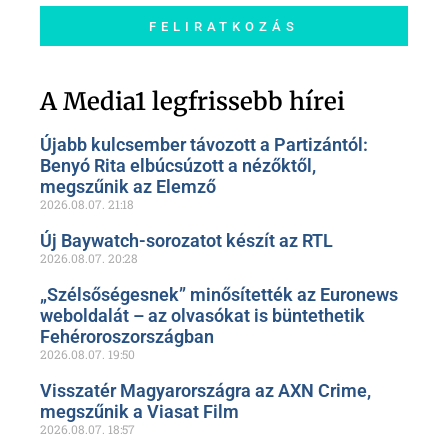
FELIRATKOZÁS
Szóljon hozzá a Facebook-
oldalunkon!
A Media1 legfrissebb hírei
Újabb kulcsember távozott a Partizántól:
Benyó Rita elbúcsúzott a nézőktől,
megszűnik az Elemző
2026.08.07.
21:18
Új Baywatch-sorozatot készít az RTL
2026.08.07.
20:28
„Szélsőségesnek” minősítették az Euronews
weboldalát – az olvasókat is büntethetik
Fehéroroszországban
2026.08.07.
19:50
Visszatér Magyarországra az AXN Crime,
megszűnik a Viasat Film
2026.08.07.
18:57