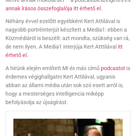
annak írásos összefoglalója itt érhető el.
Néhány évvel ezelőtt egyébként Kert Attilával is
nagyobb portréinterjút készített a Media1: ebben a
Közmédiáról is beszélt: azt mondta, szükség van rá,
de nem ilyen. A Media1 interjúja Kert Atttilával
itt
érhető el
.
A hírünk elején említett
MI és más
című
podcastot
is
érdemes végighallgatni Kert Attilával, ugyanis
abban az állami média után sok szó esett arról is,
hogy a mesterséges intelligencia miképp
befolyásolja az újságírást.