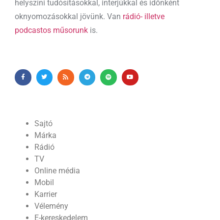
helyszíni tudósításokkal, interjúkkal és időnként
oknyomozásokkal jövünk. Van
rádió- illetve
podcastos műsorunk
is.
Sajtó
Márka
Rádió
TV
Online média
Mobil
Karrier
Vélemény
E-kereskedelem