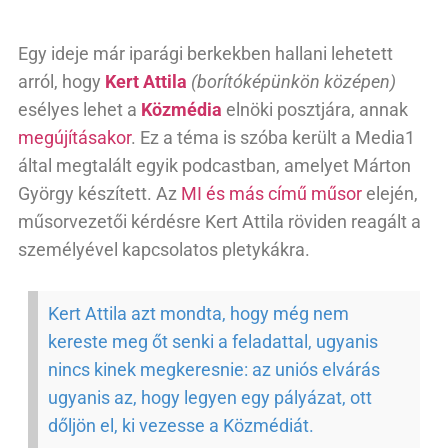
Egy ideje már iparági berkekben hallani lehetett
arról, hogy
Kert Attila
(borítóképünkön középen)
esélyes lehet a
Közmédia
elnöki posztjára, annak
megújításakor
. Ez a téma is szóba került a Media1
által megtalált egyik podcastban, amelyet Márton
György készített. Az
MI és más című műsor
elején,
műsorvezetői kérdésre Kert Attila röviden reagált a
személyével kapcsolatos pletykákra.
Kert Attila azt mondta, hogy még nem
kereste meg őt senki a feladattal, ugyanis
nincs kinek megkeresnie: az uniós elvárás
ugyanis az, hogy legyen egy pályázat, ott
dőljön el, ki vezesse a Közmédiát.