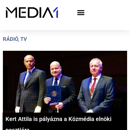
A Media1 médiaajánlata politikai hirdetőknek– országgyűlési választás 2026
RÁDIÓ
,
TV
Kert Attila is pályázna a Közmédia elnöki