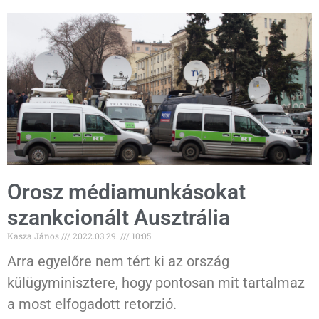
Orosz médiamunkásokat
szankcionált Ausztrália
Kasza János
2022.03.29.
10:05
Arra egyelőre nem tért ki az ország
külügyminisztere, hogy pontosan mit tartalmaz
a most elfogadott retorzió.