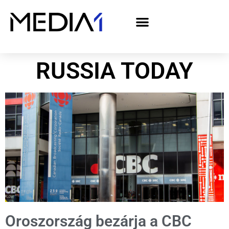
A Media1 médiaajánlata politikai hirdetőknek– országgyűlési választás 2026
RUSSIA TODAY
Oroszország bezárja a CBC