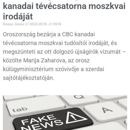
kanadai tévécsatorna moszkvai
irodáját
Kasza János
2022.05.19.
09:19
Oroszország bezárja a CBC kanadai
tévécsatorna moszkvai tudósítói irodáját, és
megszünteti az ott dolgozó újságírók vízumát –
közölte Marija Zaharova, az orosz
külügyminisztérium szóvivője a szerdai
sajtótájékoztatóján.