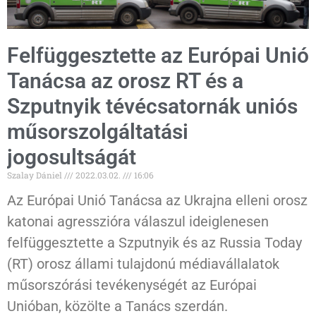
Felfüggesztette az Európai Unió
Tanácsa az orosz RT és a
Szputnyik tévécsatornák uniós
műsorszolgáltatási
jogosultságát
Szalay Dániel
2022.03.02.
16:06
Az Európai Unió Tanácsa az Ukrajna elleni orosz
katonai agresszióra válaszul ideiglenesen
felfüggesztette a Szputnyik és az Russia Today
(RT) orosz állami tulajdonú médiavállalatok
műsorszórási tevékenységét az Európai
Unióban, közölte a Tanács szerdán.