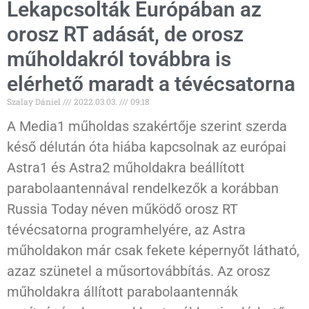
Lekapcsolták Európában az
orosz RT adását, de orosz
műholdakról továbbra is
elérhető maradt a tévécsatorna
Szalay Dániel
2022.03.03.
09:18
A Media1 műholdas szakértője szerint szerda
késő délután óta hiába kapcsolnak az európai
Astra1 és Astra2 műholdakra beállított
parabolaantennával rendelkezők a korábban
Russia Today néven működő orosz RT
tévécsatorna programhelyére, az Astra
műholdakon már csak fekete képernyőt látható,
azaz szünetel a műsortovábbítás. Az orosz
műholdakra állított parabolaantennák