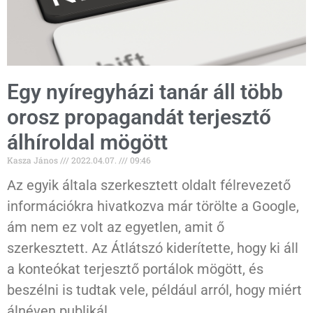
Egy nyíregyházi tanár áll több
orosz propagandát terjesztő
álhíroldal mögött
Kasza János
2022.04.07.
09:46
Az egyik általa szerkesztett oldalt félrevezető
információkra hivatkozva már törölte a Google,
ám nem ez volt az egyetlen, amit ő
szerkesztett. Az Átlátszó kiderítette, hogy ki áll
a konteókat terjesztő portálok mögött, és
beszélni is tudtak vele, például arról, hogy miért
álnéven publikál.