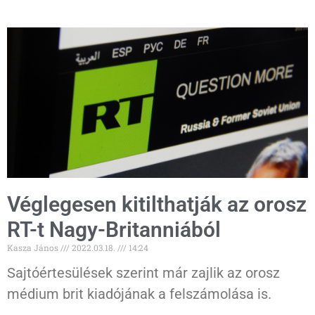
Véglegesen kitilthatják az orosz
RT-t Nagy-Britanniából
Kasza János
2022.03.18.
14:24
Sajtóértesülések szerint már zajlik az orosz
médium brit kiadójának a felszámolása is.