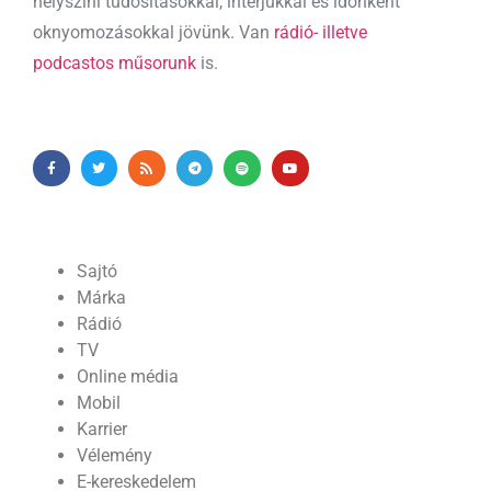
helyszíni tudósításokkal, interjúkkal és időnként
oknyomozásokkal jövünk. Van
rádió- illetve
podcastos műsorunk
is.
Sajtó
Márka
Rádió
TV
Online média
Mobil
Karrier
Vélemény
E-kereskedelem