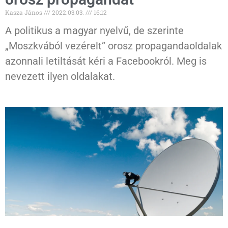
Kasza János
2022.03.03.
16:12
A politikus a magyar nyelvű, de szerinte
„Moszkvából vezérelt” orosz propagandaoldalak
azonnali letiltását kéri a Facebookról. Meg is
nevezett ilyen oldalakat.