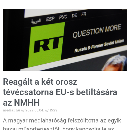
Reagált a két orosz
tévécsatorna EU-s betiltására
az NMHH
media1.hu
2022.03.04.
15:29
A magyar médiahatóság felszólította az egyik
hazai műsorterjesztőt, hogy kapcsolja le az