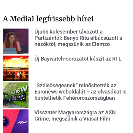
A Media1 legfrissebb hírei
Újabb kulcsember távozott a
Partizántól: Benyó Rita elbúcsúzott a
nézőktől, megszűnik az Elemző
Új Baywatch-sorozatot készít az RTL
„Szélsőségesnek” minősítették az
Euronews weboldalát – az olvasókat is
büntethetik Fehéroroszországban
Visszatér Magyarországra az AXN
Crime, megszűnik a Viasat Film