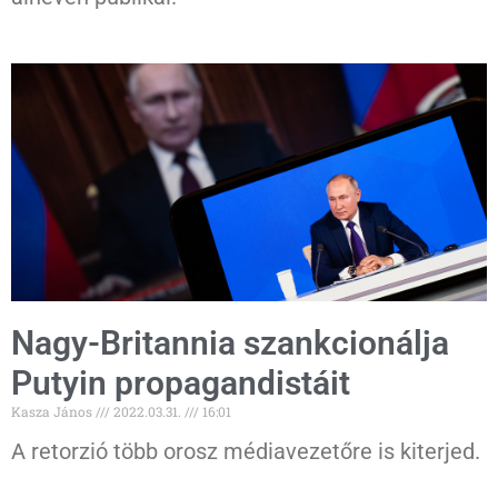
Nagy-Britannia szankcionálja
Putyin propagandistáit
Kasza János
2022.03.31.
16:01
A retorzió több orosz médiavezetőre is kiterjed.