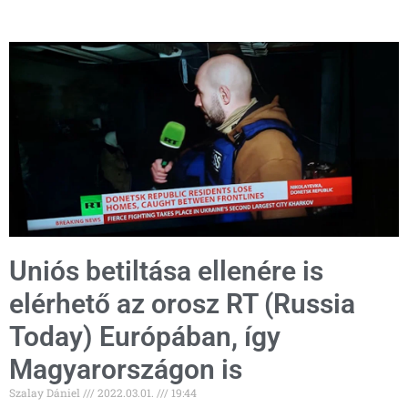
Uniós betiltása ellenére is
elérhető az orosz RT (Russia
Today) Európában, így
Magyarországon is
Szalay Dániel
2022.03.01.
19:44