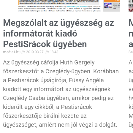
Megszólalt az ügyészség az
M
informátorát kiadó
m
PestiSrácok ügyében
a
media1.hu
2019.03.27.
18:43
Sz
Az ügyészség cáfolja Huth Gergely
A
főszerkesztőt a Czeglédy-ügyben. Korábban
a
a Pestisrácok újságírója, Füssy Angéla
ü
kiadott egy informátort az ügyészségnek
v
Czeglédy Csaba ügyében, amikor pedig ez
h
kiderült egy cikkből, a Pestisrácok
k
főszerkesztője bírálni kezdte az
M
ügyészséget, amiért nem jól végzi a dolgát.
ü