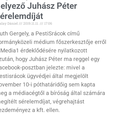
elyező Juhász Péter
érelemdíját
alay Dániel
2019.11.11.
17:06
uth Gergely, a PestiSrácok című
ormányközeli médium főszerkesztője erről
 Media1 érdeklődésére nyilatkozott
zután, hogy Juhász Péter ma reggel egy
acebook-posztban jelezte: mivel a
estisrácok ügyvédjei által megjelölt
ovember 10-i póthatáridőig sem kapta
eg a médiacégtől a bíróság által számára
egítélt sérelemdíjat, végrehajtást
ezdeményez a kft. ellen.