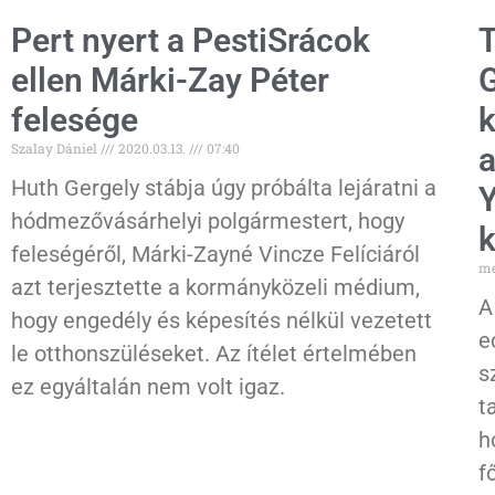
Pert nyert a PestiSrácok
T
ellen Márki-Zay Péter
G
felesége
k
Szalay Dániel
2020.03.13.
07:40
a
Huth Gergely stábja úgy próbálta lejáratni a
Y
hódmezővásárhelyi polgármestert, hogy
k
feleségéről, Márki-Zayné Vincze Felíciáról
me
azt terjesztette a kormányközeli médium,
A
hogy engedély és képesítés nélkül vezetett
e
le otthonszüléseket. Az ítélet értelmében
s
ez egyáltalán nem volt igaz.
t
h
f