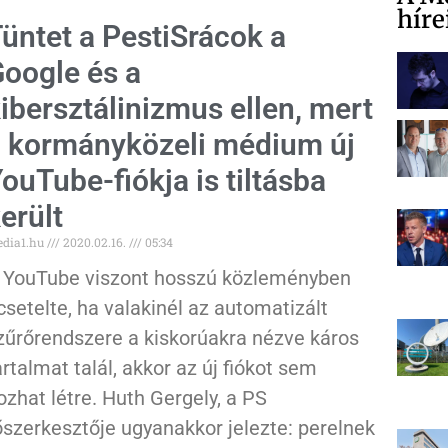
híre
üntet a PestiSrácok a
oogle és a
ibersztálinizmus ellen, mert
 kormányközeli médium új
ouTube-fiókja is tiltásba
erült
dia1.hu
2020.02.16.
05:34
 YouTube viszont hosszú közleményben
csetelte, ha valakinél az automatizált
zűrőrendszere a kiskorúakra nézve káros
artalmat talál, akkor az új fiókot sem
ozhat létre. Huth Gergely, a PS
őszerkesztője ugyanakkor jelezte: perelnek