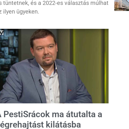
s tüntetnek, és a 2022-es választás múlhat
z ilyen ügyeken.
 PestiSrácok ma átutalta a
égrehajtást kilátásba