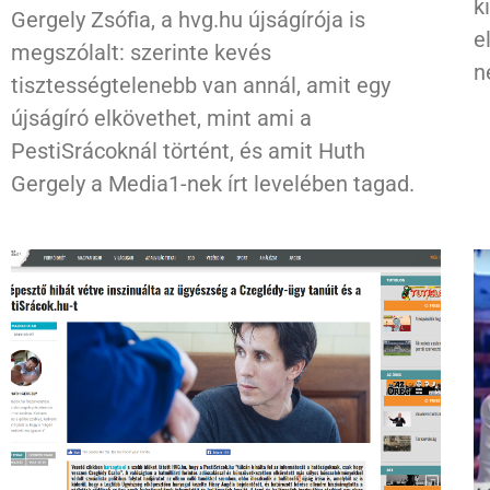
k
Gergely Zsófia, a hvg.hu újságírója is
e
megszólalt: szerinte kevés
n
tisztességtelenebb van annál, amit egy
újságíró elkövethet, mint ami a
PestiSrácoknál történt, és amit Huth
Gergely a Media1-nek írt levelében tagad.