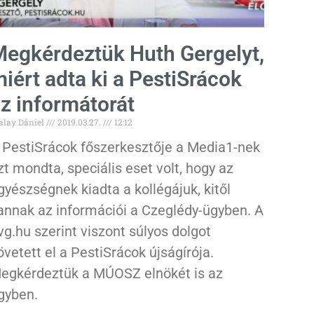
egkérdeztük Huth Gergelyt,
iért adta ki a PestiSrácok
z informátorát
alay Dániel
2019.03.27.
12:12
 PestiSrácok főszerkesztője a Media1-nek
zt mondta, speciális eset volt, hogy az
gyészségnek kiadta a kollégájuk, kitől
annak az információi a Czeglédy-ügyben. A
vg.hu szerint viszont súlyos dolgot
övetett el a PestiSrácok újságírója.
egkérdeztük a MÚOSZ elnökét is az
gyben.