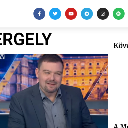
ERGELY
Köv
A Me