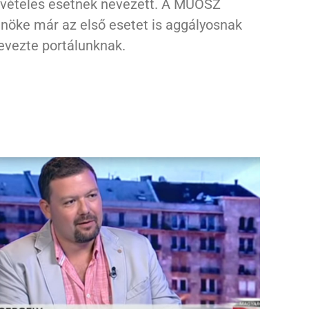
ivételes esetnek nevezett. A MÚOSZ
lnöke már az első esetet is aggályosnak
evezte portálunknak.