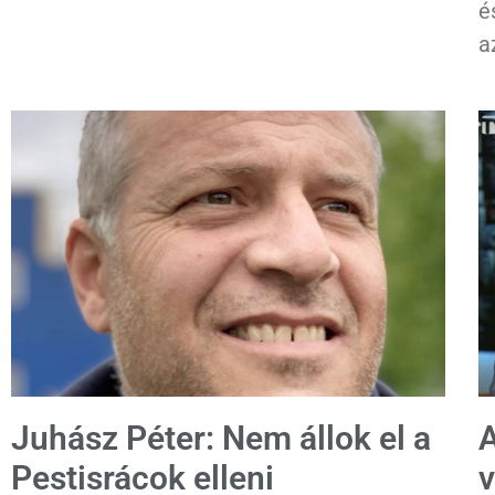
é
a
Juhász Péter: Nem állok el a
A
Pestisrácok elleni
v