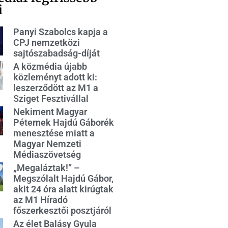
i
Panyi Szabolcs kapja a
CPJ nemzetközi
sajtószabadság-díját
A közmédia újabb
közleményt adott ki:
leszerződött az M1 a
Sziget Fesztivállal
Nekiment Magyar
Péternek Hajdú Gáborék
menesztése miatt a
Magyar Nemzeti
Médiaszövetség
„Megaláztak!” –
Megszólalt Hajdú Gábor,
akit 24 óra alatt kirúgtak
az M1 Híradó
főszerkesztői posztjáról
Az élet Balásy Gyula