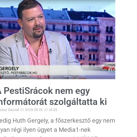
 PestiSrácok nem egy
nformátorát szolgáltatta ki
alay Dániel
2019.05.15.
16:25
edig Huth Gergely, a főszerkesztő egy nem
lyan régi ilyen ügyet a Media1-nek