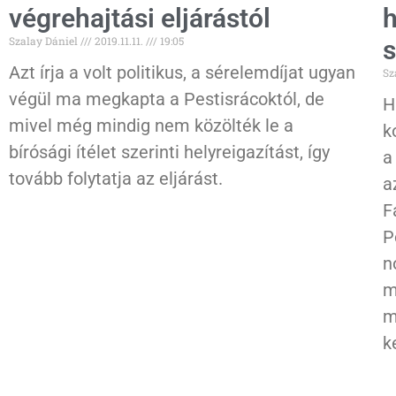
végrehajtási eljárástól
h
Szalay Dániel
2019.11.11.
19:05
s
Azt írja a volt politikus, a sérelemdíjat ugyan
Sz
végül ma megkapta a Pestisrácoktól, de
H
mivel még mindig nem közölték le a
k
bírósági ítélet szerinti helyreigazítást, így
a
tovább folytatja az eljárást.
a
F
P
n
m
m
k