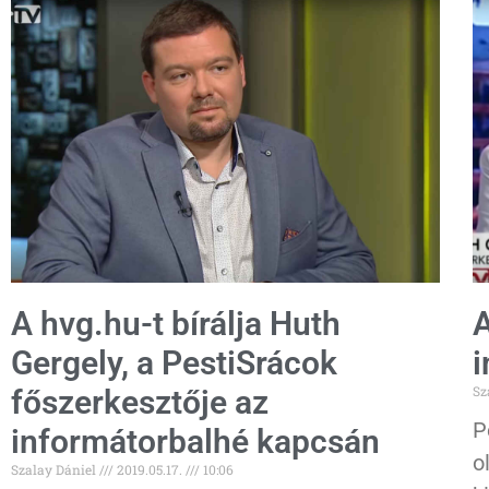
A hvg.hu-t bírálja Huth
A
Gergely, a PestiSrácok
i
Sz
főszerkesztője az
P
informátorbalhé kapcsán
o
Szalay Dániel
2019.05.17.
10:06