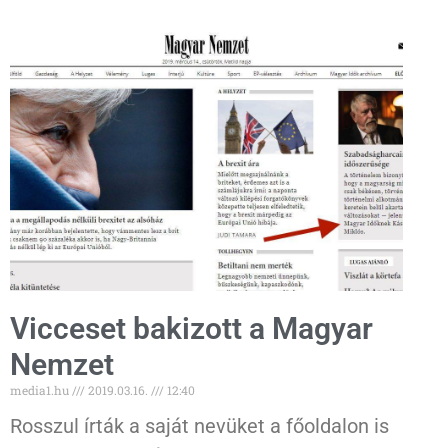
Vicceset bakizott a Magyar
Nemzet
media1.hu
2019.03.16.
12:40
Rosszul írták a saját nevüket a főoldalon is