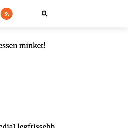
essen minket!
dia1 legfrissebb