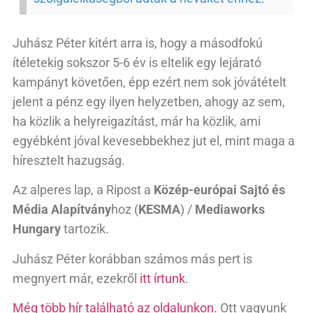
Juhász Péter kitért arra is, hogy a másodfokú
ítéletekig sokszor 5-6 év is eltelik egy lejárató
kampányt követően, épp ezért nem sok jóvátételt
jelent a pénz egy ilyen helyzetben, ahogy az sem,
ha közlik a helyreigazítást, már ha közlik, ami
egyébként jóval kevesebbekhez jut el, mint maga a
híresztelt hazugság.
Az alperes lap, a Ripost a
Közép-európai Sajtó és
Média Alapítvány
hoz (
KESMA
) /
Mediaworks
Hungary
tartozik.
Juhász Péter korábban számos más pert is
megnyert már, ezekről
itt írtunk
.
Még több hír található az oldalunkon.
Ott vagyunk