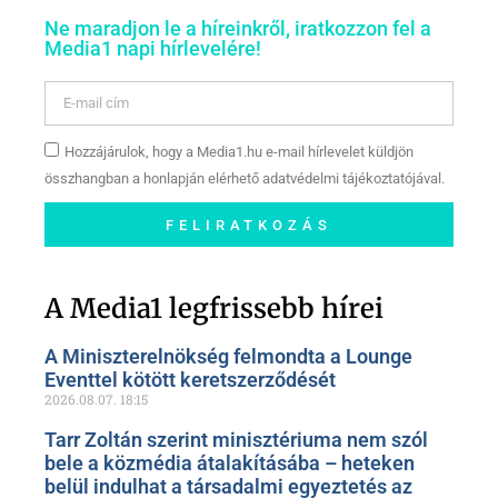
Ne maradjon le a híreinkről, iratkozzon fel a
Media1 napi hírlevelére!
Hozzájárulok, hogy a Media1.hu e-mail hírlevelet küldjön
összhangban a honlapján elérhető adatvédelmi tájékoztatójával.
FELIRATKOZÁS
Szóljon hozzá a Facebook-
oldalunkon!
A Media1 legfrissebb hírei
A Miniszterelnökség felmondta a Lounge
Eventtel kötött keretszerződését
2026.08.07.
18:15
Tarr Zoltán szerint minisztériuma nem szól
bele a közmédia átalakításába – heteken
belül indulhat a társadalmi egyeztetés az