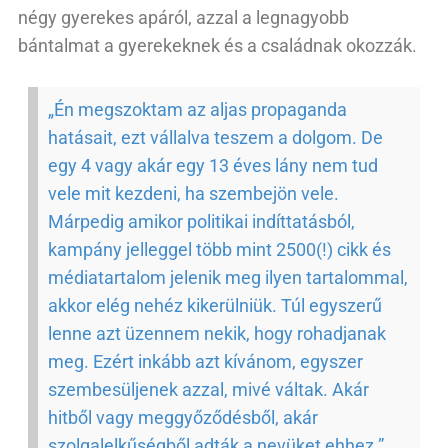
négy gyerekes apáról, azzal a legnagyobb
bántalmat a gyerekeknek és a családnak okozzák.
„Én megszoktam az aljas propaganda
hatásait, ezt vállalva teszem a dolgom. De
egy 4 vagy akár egy 13 éves lány nem tud
vele mit kezdeni, ha szembejön vele.
Márpedig amikor politikai indíttatásból,
kampány jelleggel több mint 2500(!) cikk és
médiatartalom jelenik meg ilyen tartalommal,
akkor elég nehéz kikerülniük. Túl egyszerű
lenne azt üzennem nekik, hogy rohadjanak
meg. Ezért inkább azt kívánom, egyszer
szembesüljenek azzal, mivé váltak. Akár
hitből vagy meggyőződésből, akár
szolgalelkűségből adták a nevüket ehhez.”