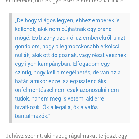
embereket, nők és gyerekek életét teszik tönkre.
„De hogy világos legyen, ehhez emberek is
kellenek, akik nem bújhatnak egy brand
mögé. És bizony azokról az emberekről is azt
gondolom, hogy a legmocskosabb erkölcsi
nullák, akik ott dolgoznak, vagy részt vesznek
egy ilyen kampányban. Elfogadom egy
szintig, hogy kell a megélhetés, de van az a
határ, amikor ezzel az egzisztenciális
önfelmentéssel nem csak azonosulni nem
tudok, hanem meg is vetem, aki erre
hivatkozik. Ők a legalja, ők a valós
bántalmazók.”
Juhász szerint, aki hazug rágalmakat terjeszt egy