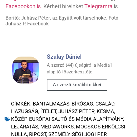
Facebookon is
. Kérheti híreinket
Telegramra
is.
Borító: Juhász Péter, az Együtt volt társelnöke. Fotó:
Juhász P. Facebook
Szalay Dániel
A szerző (44) újságíró, a Media1
alapító-főszerkesztője.
A szerző korábbi cikkei
CÍMKÉK:
BÁNTALMAZÁS
,
BÍRÓSÁG
,
CSALÁD
,
HAZUGSÁG
,
ÍTÉLET
,
JUHÁSZ PÉTER
,
KESMA
,
KÖZÉP-EURÓPAI SAJTÓ ÉS MÉDIA ALAPÍTVÁNY
,
LEJÁRATÁS
,
MEDIAWORKS
,
MOCSKOS ERKÖLCSI
NULLA
,
RIPOST
,
SZEMÉLYISÉGI JOGI PER