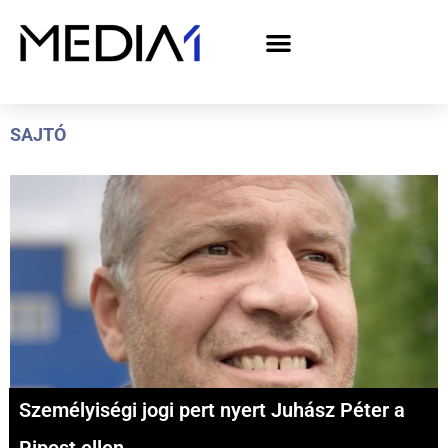
A Media1 médiaajánlata politikai hirdetőknek– országgyűlési választás 2026
SAJTÓ
Személyiségi jogi pert nyert Juhász Péter a