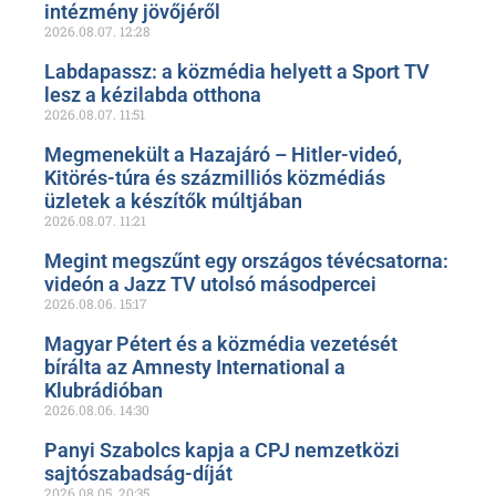
intézmény jövőjéről
2026.08.07.
12:28
Labdapassz: a közmédia helyett a Sport TV
lesz a kézilabda otthona
2026.08.07.
11:51
Megmenekült a Hazajáró – Hitler-videó,
Kitörés-túra és százmilliós közmédiás
üzletek a készítők múltjában
2026.08.07.
11:21
Megint megszűnt egy országos tévécsatorna:
videón a Jazz TV utolsó másodpercei
2026.08.06.
15:17
Magyar Pétert és a közmédia vezetését
bírálta az Amnesty International a
Klubrádióban
2026.08.06.
14:30
Panyi Szabolcs kapja a CPJ nemzetközi
sajtószabadság-díját
2026.08.05.
20:35