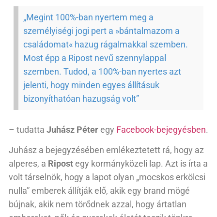
„Megint 100%-ban nyertem meg a
személyiségi jogi pert a »bántalmazom a
családomat« hazug rágalmakkal szemben.
Most épp a Ripost nevű szennylappal
szemben. Tudod, a 100%-ban nyertes azt
jelenti, hogy minden egyes állításuk
bizonyíthatóan hazugság volt”
– tudatta
Juhász Péter
egy
Facebook-bejegyésben
.
Juhász a bejegyzésében emlékeztetett rá, hogy az
alperes, a
Ripost
egy kormányközeli lap. Azt is írta a
volt társelnök, hogy a lapot olyan „mocskos erkölcsi
nulla” emberek állítják elő, akik egy brand mögé
bújnak, akik nem törődnek azzal, hogy ártatlan