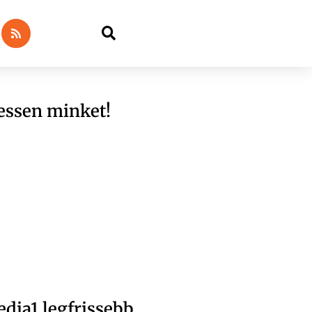
essen minket!
dia1 legfrissebb