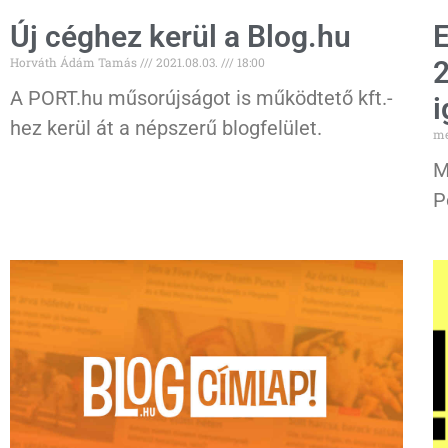
Új céghez kerül a Blog.hu
E
Horváth Ádám Tamás
2021.08.03.
18:00
2
A PORT.hu műsorújságot is működtető kft.-
i
hez kerül át a népszerű blogfelület.
me
M
P