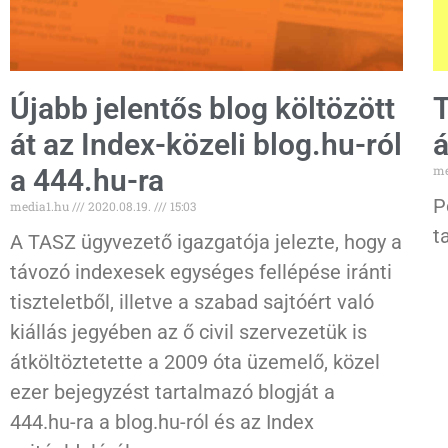
Újabb jelentős blog költözött
T
át az Index-közeli blog.hu-ról
á
me
a 444.hu-ra
P
media1.hu
2020.08.19.
15:03
t
A TASZ ügyvezető igazgatója jelezte, hogy a
távozó indexesek egységes fellépése iránti
tiszteletből, illetve a szabad sajtóért való
kiállás jegyében az ő civil szervezetük is
átköltöztetette a 2009 óta üzemelő, közel
ezer bejegyzést tartalmazó blogját a
444.hu-ra a blog.hu-ról és az Index