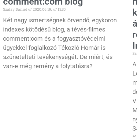
comment:com blog
h
Szalay Dániel
2020.06.19.
13:30
k
Két nagy ismertségnek örvendő, egykoron
á
indexes kötődésű blog, a tévés-filmes
r
comment:com és a fogyasztóvédelmi
I
ügyekkel foglalkozó Tékozló Homár is
Sz
szünetelteti tevékenységét. De miért, és
A
van-e még remény a folytatásra?
L
m
d
V
M
n
S