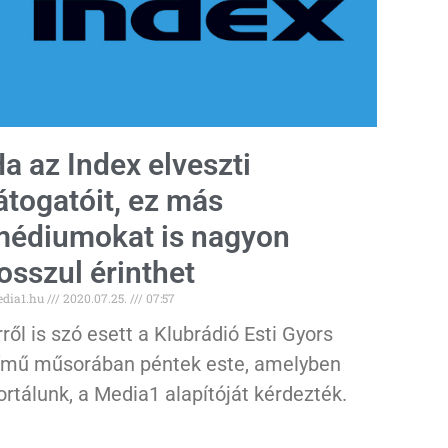
a az Index elveszti
átogatóit, ez más
édiumokat is nagyon
osszul érinthet
dia1.hu
2020.07.25.
07:57
rről is szó esett a Klubrádió Esti Gyors
ímű műsorában péntek este, amelyben
ortálunk, a Media1 alapítóját kérdezték.