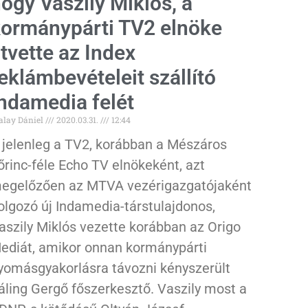
ogy Vaszily Miklós, a
ormánypárti TV2 elnöke
tvette az Index
eklámbevételeit szállító
ndamedia felét
alay Dániel
2020.03.31.
12:44
 jelenleg a TV2, korábban a Mészáros
őrinc-féle Echo TV elnökeként, azt
egelőzően az MTVA vezérigazgatójaként
olgozó új Indamedia-társtulajdonos,
aszily Miklós vezette korábban az Origo
ediát, amikor onnan kormánypárti
yomásgyakorlásra távozni kényszerült
áling Gergő főszerkesztő. Vaszily most a