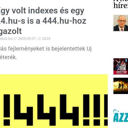
híre
gy volt indexes és egy
4.hu-s is a 444.hu-hoz
gazolt
dia1.hu
2020.09.07.
20:29
ás fejleményeket is bejelentettek Uj
éterék.