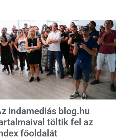
z indamediás blog.hu
artalmaival töltik fel az
ndex főoldalát