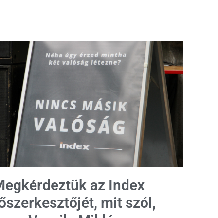
egkérdeztük az Index
őszerkesztőjét, mit szól,