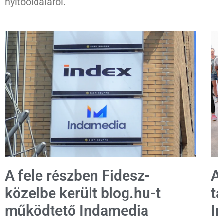
nyitóoldaláról.
A fele részben Fidesz-
A
közelbe került blog.hu-t
t
működtető Indamedia
I