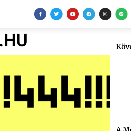
.HU
Köv
A Me