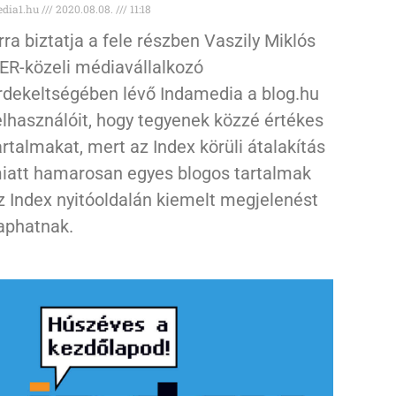
dia1.hu
2020.08.08.
11:18
rra biztatja a fele részben Vaszily Miklós
ER-közeli médiavállalkozó
rdekeltségében lévő Indamedia a blog.hu
elhasználóit, hogy tegyenek közzé értékes
artalmakat, mert az Index körüli átalakítás
iatt hamarosan egyes blogos tartalmak
z Index nyitóoldalán kiemelt megjelenést
aphatnak.