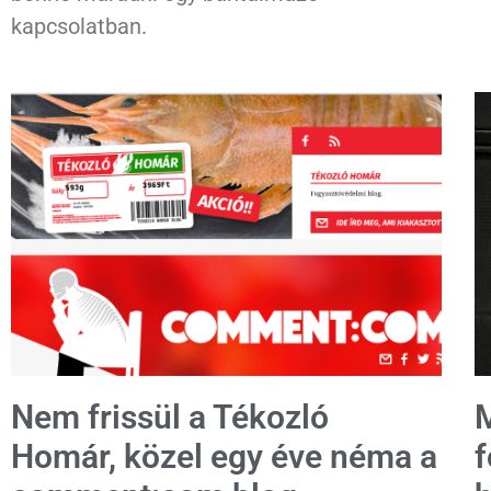
kapcsolatban.
Nem frissül a Tékozló
M
Homár, közel egy éve néma a
f