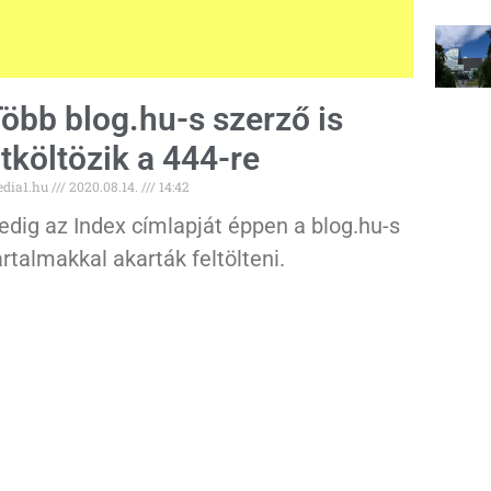
öbb blog.hu-s szerző is
tköltözik a 444-re
dia1.hu
2020.08.14.
14:42
edig az Index címlapját éppen a blog.hu-s
artalmakkal akarták feltölteni.