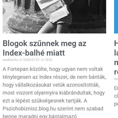
Blogok szűnnek meg az
H
Index-balhé miatt
l
media1.hu
2020.07.27.
12:21
m
A Fortepan közölte, hogy ugyan nem voltak
r
ténylegesen az Index részei, de nem bánták,
me
hogy vállalkozásukat velük azonosították,
E
most viszont olyannyira kiábrándultak, hogy
c
ezt a lépést szükségesnek tartják. A
p
Pszichobiznisz.blog.hu szerint nem szabad
benne maradni egy bántalmazó