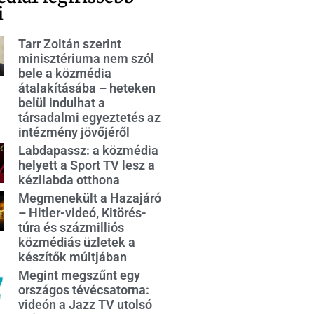
i
Tarr Zoltán szerint
minisztériuma nem szól
bele a közmédia
átalakításába – heteken
belül indulhat a
társadalmi egyeztetés az
intézmény jövőjéről
Labdapassz: a közmédia
helyett a Sport TV lesz a
kézilabda otthona
Megmenekült a Hazajáró
– Hitler-videó, Kitörés-
túra és százmilliós
közmédiás üzletek a
készítők múltjában
Megint megszűnt egy
országos tévécsatorna:
videón a Jazz TV utolsó