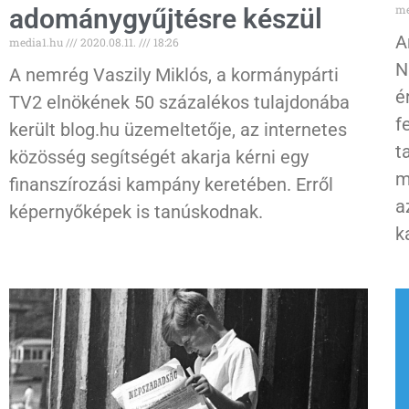
me
adománygyűjtésre készül
A
media1.hu
2020.08.11.
18:26
N
A nemrég Vaszily Miklós, a kormánypárti
é
TV2 elnökének 50 százalékos tulajdonába
f
került blog.hu üzemeltetője, az internetes
t
közösség segítségét akarja kérni egy
m
finanszírozási kampány keretében. Erről
a
képernyőképek is tanúskodnak.
k