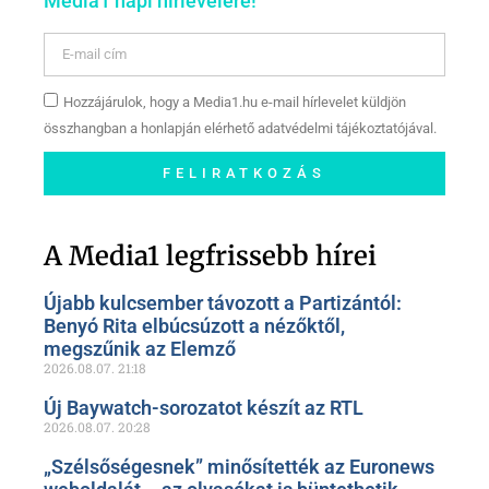
Media1 napi hírlevelére!
Hozzájárulok, hogy a Media1.hu e-mail hírlevelet küldjön
összhangban a honlapján elérhető adatvédelmi tájékoztatójával.
FELIRATKOZÁS
Szóljon hozzá a Facebook-
oldalunkon!
A Media1 legfrissebb hírei
Újabb kulcsember távozott a Partizántól:
Benyó Rita elbúcsúzott a nézőktől,
megszűnik az Elemző
2026.08.07.
21:18
Új Baywatch-sorozatot készít az RTL
2026.08.07.
20:28
„Szélsőségesnek” minősítették az Euronews