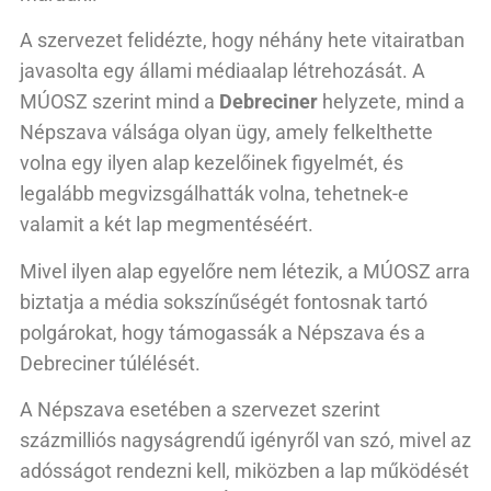
A szervezet felidézte, hogy néhány hete vitairatban
javasolta egy állami médiaalap létrehozását. A
MÚOSZ szerint mind a
Debreciner
helyzete, mind a
Népszava válsága olyan ügy, amely felkelthette
volna egy ilyen alap kezelőinek figyelmét, és
legalább megvizsgálhatták volna, tehetnek-e
valamit a két lap megmentéséért.
Mivel ilyen alap egyelőre nem létezik, a MÚOSZ arra
biztatja a média sokszínűségét fontosnak tartó
polgárokat, hogy támogassák a Népszava és a
Debreciner túlélését.
A Népszava esetében a szervezet szerint
százmilliós nagyságrendű igényről van szó, mivel az
adósságot rendezni kell, miközben a lap működését