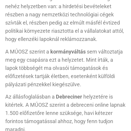
nehéz helyzetben van: a hirdetési bevételeket
részben a nagy nemzetközi technológiai cégek
szívták el, részben pedig az elmúlt másfél évtized
politikai környezete riasztotta el a vállalatokat attól,
hogy ellenzéki lapoknál reklámozzanak.
A MÚOSZ szerint a
kormányváltás
sem változtatja
meg egy csapásra ezt a helyzetet. Mint írták, a
lapok többségét ma olvasói támogatások és
előfizetések tartják életben, esetenként külföldi
pályázati pénzekkel kiegészülve.
Az állásfoglalásban a
Debreciner
helyzetére is
kitértek. A MÚOSZ szerint a debreceni online lapnak
1.500 előfizetőre lenne szüksége, havi kétezer
forintos támogatással ahhoz, hogy fenn tudjon
maradni.