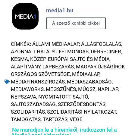
media1.hu
A szerző korábbi cikkei
CÍMKÉK:
ÁLLAMI MÉDIAALAP
,
ÁLLÁSFOGLALÁS
,
AZONNALI HATÁLYÚ FELMONDÁS
,
DEBRECINER
,
KESMA
,
KÖZÉP-EURÓPAI SAJTÓ ÉS MÉDIA
ALAPÍTVÁNY
,
LAPBEZÁRÁS
,
MAGYAR ÚJSÁGÍRÓK
ORSZÁGOS SZÖVETSÉGE
,
MÉDIAALAP
,
MÉDIAFINANSZÍROZÁS
,
MÉDIASZABADSÁG
,
MEDIAWORKS
,
MEGSZŰNÉS
,
MÚOSZ
,
NAPILAP
,
NÉPSZAVA
,
NYOMTATOTT SAJTÓ
,
SAJTÓSZABADSÁG
,
SZERZŐDÉSBONTÁS
,
SZOLIDARITÁS
,
SZOLIDARITÁSI NYILATKOZAT
,
TÁMOGATÁS
,
TARTOZÁS
,
VÉGE
Ne maradjon le a híreinkről, iratkozzon fel a