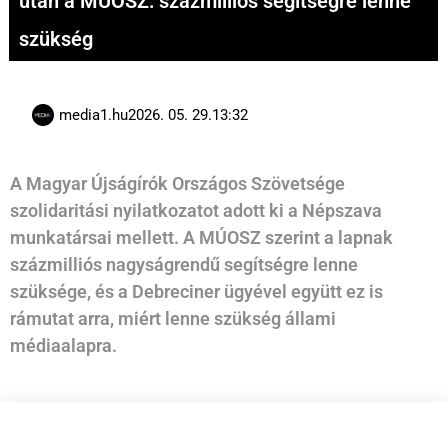
után a MÚOSZ: százmilliós segítségre lenne
szükség
media1.hu
2026. 05. 29.
13:32
A Magyar Újságírók Országos Szövetsége
szolidaritási nyilatkozatot adott ki a Népszava
munkatársai mellett. A MÚOSZ szerint a lapnak
százmilliós nagyságrendű segítségre lenne
szüksége, és a Debreciner ügyével együtt ez is
rámutat arra, miért lenne szükség állami
médiaalapra.