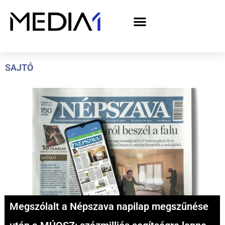
A Media1 médiaajánlata politikai hirdetőknek– országgyűlési választás 2026
SAJTÓ
Megszólalt a Népszava napilap megszűnése