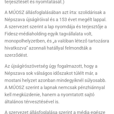
terjesztését és nyomtatását.)
A MÚOSZ állásfoglalásában azt írta: szolidárisak a
Népszava újságíróival és a 153 évet megélt lappal.
A szervezet szerint a lap nyomdája és terjesztője a
Fidesz-médiaholding egyik tagvállalata volt,
monopolhelyzetben, és „a valóban létező tartozásra
hivatkozva” azonnali hatállyal felmondták a
szerződést.
Az újságírószövetség úgy fogalmazott, hogy a
Népszava sok válságos időszakot túlélt már, a
mostani helyzet azonban mindegyiknél súlyosabb.
A MÚOSZ szerint a lapnak nemcsak pénzhiánnyal
kell megküzdenie, hanem a nyomtatott sajtó
általános térvesztésével is.
A szervezet állásfoglalása szerint a média egésze