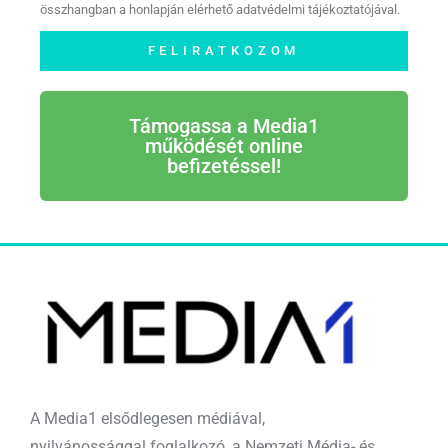
összhangban a honlapján elérhető adatvédelmi tájékoztatójával.
FELIRATKOZOM
Támogassa a Media1
működését online
befizetéssel!
A Media1 elsődlegesen médiával,
nyilvánossággal foglalkozó, a Nemzeti Média- és