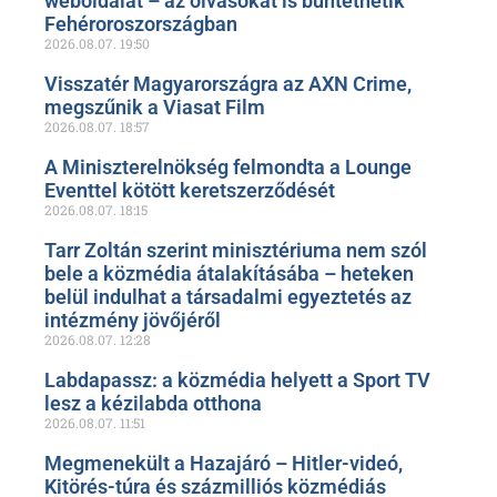
weboldalát – az olvasókat is büntethetik
Fehéroroszországban
2026.08.07.
19:50
Visszatér Magyarországra az AXN Crime,
megszűnik a Viasat Film
2026.08.07.
18:57
A Miniszterelnökség felmondta a Lounge
Eventtel kötött keretszerződését
2026.08.07.
18:15
Tarr Zoltán szerint minisztériuma nem szól
bele a közmédia átalakításába – heteken
belül indulhat a társadalmi egyeztetés az
intézmény jövőjéről
2026.08.07.
12:28
Labdapassz: a közmédia helyett a Sport TV
lesz a kézilabda otthona
2026.08.07.
11:51
Megmenekült a Hazajáró – Hitler-videó,
Kitörés-túra és százmilliós közmédiás