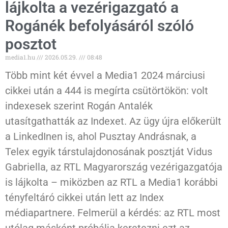
lájkolta a vezérigazgató a
Rogánék befolyásáról szóló
posztot
media1.hu
2026.05.29.
08:48
Több mint két évvel a Media1 2024 márciusi
cikkei után a 444 is megírta csütörtökön: volt
indexesek szerint Rogán Antalék
utasítgathatták az Indexet. Az ügy újra előkerült
a LinkedInen is, ahol Pusztay Andrásnak, a
Telex egyik társtulajdonosának posztját Vidus
Gabriella, az RTL Magyarország vezérigazgatója
is lájkolta – miközben az RTL a Media1 korábbi
tényfeltáró cikkei után lett az Index
médiapartnere. Felmerül a kérdés: az RTL most