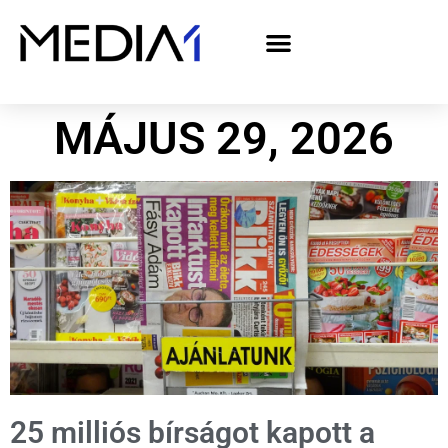
A Media1 médiaajánlata politikai hirdetőknek– országgyűlési választás 2026
MÁJUS 29, 2026
25 milliós bírságot kapott a