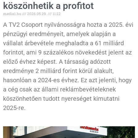
köszönhetik a profitot
media1.hu
2026.05.29.
11:22
A TV2 Csoport nyilvánosságra hozta a 2025. évi
pénzügyi eredményeit, amelyek alapján a
vállalat árbevétele meghaladta a 61 milliárd
forintot, ami 9 százalékos növekedést jelent az
előző évhez képest. A társaság adózott
eredménye 2 milliárd forint körül alakult,
hasonlóan a 2024-es évhez. Ez azt jelenti, hogy
a cég csak az állami reklámbevételeknek
köszönhetően tudott nyereséget kimutatni
2025-re.