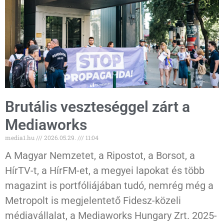
Brutális veszteséggel zárt a
Mediaworks
media1.hu
2026.05.29.
11:04
A Magyar Nemzetet, a Ripostot, a Borsot, a
HírTV-t, a HírFM-et, a megyei lapokat és több
magazint is portfóliájában tudó, nemrég még a
Metropolt is megjelentető Fidesz-közeli
médiavállalat, a Mediaworks Hungary Zrt. 2025-