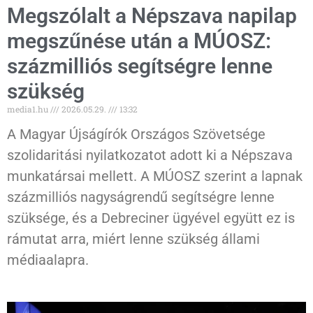
Megszólalt a Népszava napilap
megszűnése után a MÚOSZ:
százmilliós segítségre lenne
szükség
media1.hu
2026.05.29.
13:32
A Magyar Újságírók Országos Szövetsége
szolidaritási nyilatkozatot adott ki a Népszava
munkatársai mellett. A MÚOSZ szerint a lapnak
százmilliós nagyságrendű segítségre lenne
szüksége, és a Debreciner ügyével együtt ez is
rámutat arra, miért lenne szükség állami
médiaalapra.