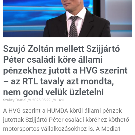
Szujó Zoltán mellett Szijjártó
Péter családi köre állami
pénzekhez jutott a HVG szerint
– az RTL tavaly azt mondta,
nem gond velük üzletelni
Szalay Dániel
2026.05.29.
14:11
A HVG szerint a HUMDA körül állami pénzek
jutottak Szijjártó Péter családi köréhez köthető
motorsportos vállalkozásokhoz is. A Media1