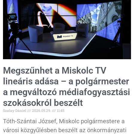
Megszűnhet a Miskolc TV
lineáris adása – a polgármester
a megváltozó médiafogyasztási
szokásokról beszélt
Szalay Dániel
2026.05.29.
11:45
Tóth-Szántai József, Miskolc polgármestere a
városi közgyűlésben beszélt az önkormányzati