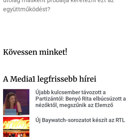
utólag másként próbálja keretezni ezt az
együttműködést?
Kövessen minket!
A Media1 legfrissebb hírei
Újabb kulcsember távozott a
Partizántól: Benyó Rita elbúcsúzott a
nézőktől, megszűnik az Elemző
Új Baywatch-sorozatot készít az RTL