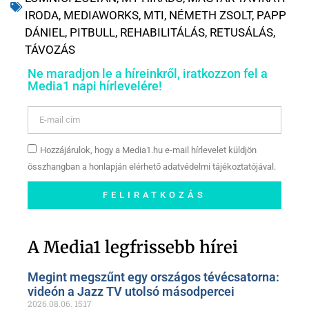
IRODA
,
MEDIAWORKS
,
MTI
,
NÉMETH ZSOLT
,
PAPP
DÁNIEL
,
PITBULL
,
REHABILITÁLÁS
,
RETUSÁLÁS
,
TÁVOZÁS
Ne maradjon le a híreinkről, iratkozzon fel a
Media1 napi hírlevelére!
Hozzájárulok, hogy a Media1.hu e-mail hírlevelet küldjön
összhangban a honlapján elérhető adatvédelmi tájékoztatójával.
FELIRATKOZÁS
Szóljon hozzá a Facebook-
oldalunkon!
A Media1 legfrissebb hírei
Megint megszűnt egy országos tévécsatorna:
videón a Jazz TV utolsó másodpercei
2026.08.06.
15:17