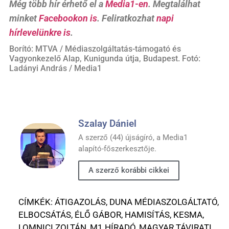
Még több hír érhető el a
Media1-en
. Megtalálhat
minket
Facebookon is
. Feliratkozhat
napi
hírlevelünkre is
.
Borító: MTVA / Médiaszolgáltatás-támogató és
Vagyonkezelő Alap, Kunigunda útja, Budapest. Fotó:
Ladányi András / Media1
Szalay Dániel
A szerző (44) újságíró, a Media1
alapító-főszerkesztője.
A szerző korábbi cikkei
CÍMKÉK:
ÁTIGAZOLÁS
,
DUNA MÉDIASZOLGÁLTATÓ
,
ELBOCSÁTÁS
,
ÉLŐ GÁBOR
,
HAMISÍTÁS
,
KESMA
,
LOMNICI ZOLTÁN
,
M1 HÍRADÓ
,
MAGYAR TÁVIRATI