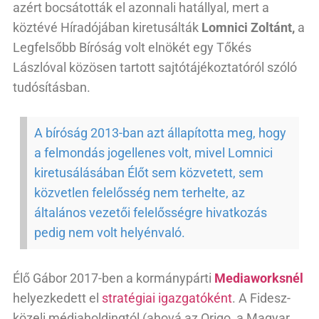
azért bocsátották el azonnali hatállyal, mert a
köztévé Híradójában kiretusálták
Lomnici Zoltánt,
a
Legfelsőbb Bíróság volt elnökét egy Tőkés
Lászlóval közösen tartott sajtótájékoztatóról szóló
tudósításban.
A bíróság 2013-ban azt állapította meg, hogy
a felmondás jogellenes volt, mivel Lomnici
kiretusálásában Élőt sem közvetett, sem
közvetlen felelősség nem terhelte, az
általános vezetői felelősségre hivatkozás
pedig nem volt helyénvaló.
Élő Gábor 2017-ben a kormánypárti
Mediaworksnél
helyezkedett el
stratégiai igazgatóként
. A Fidesz-
közeli médiaholdingtól (ahová az Origo, a Magyar