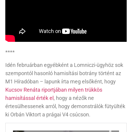
****
Idén februárban egyébként a Lomniczi-ügyhöz sok
szempontól hasonló hamisítási botrány történt az
M1 Híradóban – lapunk írta meg elsőként, hogy
Kucsov Renáta riportjában milyen trükkös
hamisítással érték el
, hogy a nézők ne
értesülhessenek arról, hogy demonstrálók fütyülték
ki Orbán Viktort a prágai V4 csúcson.