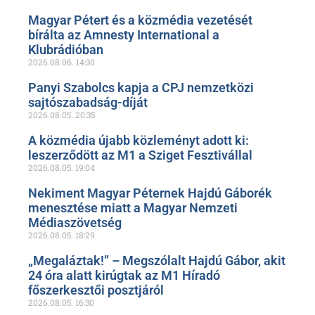
Magyar Pétert és a közmédia vezetését
bírálta az Amnesty International a
Klubrádióban
2026.08.06.
14:30
Panyi Szabolcs kapja a CPJ nemzetközi
sajtószabadság-díját
2026.08.05.
20:35
A közmédia újabb közleményt adott ki:
leszerződött az M1 a Sziget Fesztivállal
2026.08.05.
19:04
Nekiment Magyar Péternek Hajdú Gáborék
menesztése miatt a Magyar Nemzeti
Médiaszövetség
2026.08.05.
18:29
„Megaláztak!” – Megszólalt Hajdú Gábor, akit
24 óra alatt kirúgtak az M1 Híradó
főszerkesztői posztjáról
2026.08.05.
16:30