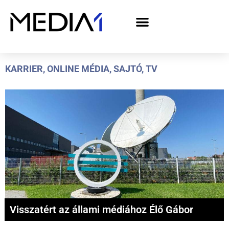
A Media1 médiaajánlata politikai hirdetőknek– országgyűlési választás 2026
KARRIER
,
ONLINE MÉDIA
,
SAJTÓ
,
TV
Visszatért az állami médiához Élő Gábor