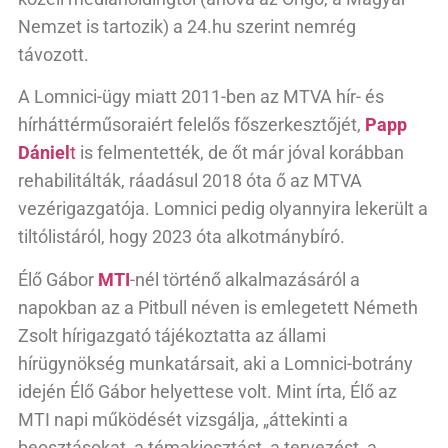
Nemzet is tartozik) a 24.hu szerint nemrég
távozott.
A Lomnici-ügy miatt 2011-ben az MTVA hír- és
hírháttérműsoraiért felelős főszerkesztőjét,
Papp
Dániel
t
is felmentették, de őt már jóval korábban
rehabilitálták, ráadásul 2018 óta ő az MTVA
vezérigazgatója. Lomnici pedig olyannyira lekerült a
tiltólistáról, hogy 2023 óta alkotmánybíró.
Élő Gábor
MTI
-nél történő alkalmazásáról a
napokban az a Pitbull néven is emlegetett Németh
Zsolt hírigazgató tájékoztatta az állami
hírügynökség munkatársait, aki a Lomnici-botrány
idején Élő Gábor helyettese volt. Mint írta, Élő az
MTI napi működését vizsgálja, „áttekinti a
beosztásokat, a témakiosztást, a tervezést, a