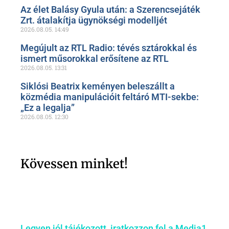
Az élet Balásy Gyula után: a Szerencsejáték
Zrt. átalakítja ügynökségi modelljét
2026.08.05.
14:49
Megújult az RTL Radio: tévés sztárokkal és
ismert műsorokkal erősítene az RTL
2026.08.05.
13:31
Siklósi Beatrix keményen beleszállt a
közmédia manipulációit feltáró MTI-sekbe:
„Ez a legalja”
2026.08.05.
12:30
Kövessen minket!
Legyen jól tájékozott, iratkozzon fel a Media1