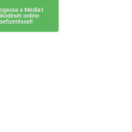
ogassa a Media1
ködését online
befizetéssel!