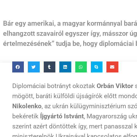
Bár egy amerikai, a magyar kormánnyal baráti
elhangzott szavairól egyszer így, másszor úg
értelmezésének” tudja be, hogy diplomáciai 
Diplomáciai botrányt okoztak
Orbán Viktor
s
mögött, baráti külföldi újságírók előtt mond
Nikolenko
, az ukrán külügyminisztérium szó
bekéretik
Íjgyártó Istvánt
, Magyarország ukr
szerint azért döntöttek így, mert panasszal 
miniszterelnök Ukrajnával kapcsolatos elfo