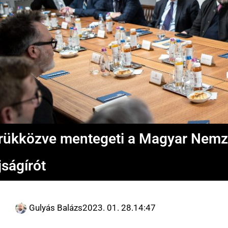
rükközve mentegeti a Magyar Nemze
jságírót
Gulyás Balázs
2023. 01. 28.
14:47