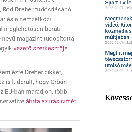
Sport TV le
2026.08.07.
11:51
,
Rod Dreher
tudósításából
Megmenekül
yar és a nemzetközi
videó, Kitö
l meglehetősen baráti
közmédiás 
múltjában
e
nevű magazint tudósította
2026.08.07.
11:2
egyik
vezető szerkesztője
Megint meg
tévécsator
utolsó más
2026.08.06.
15:1
emlézte Dreher cikkét,
az is kiderült, hogy Orbán
az EU-ban maradjon, több
Kövess
servative
átírta az írás címét