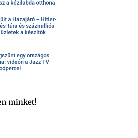
sz a kézilabda otthona
t a Hazajáró – Hitler-
rés-túra és százmilliós
üzletek a készítők
1
szűnt egy országos
na: videón a Jazz TV
odpercei
7
en minket!