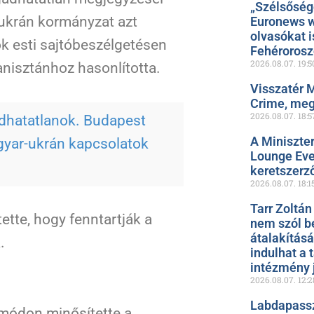
„Szélsőség
 ukrán kormányzat azt
Euronews w
olvasókat i
k esti sajtóbeszélgetésen
Fehéroros
2026.08.07.
19:5
anisztánhoz hasonlította.
Visszatér 
Crime, meg
2026.08.07.
18:5
gadhatatlanok. Budapest
A Miniszte
agyar-ukrán kapcsolatok
Lounge Even
keretszerz
2026.08.07.
18:1
Tarr Zoltán
tette, hogy fenntartják a
nem szól b
átalakítás
.
indulhat a 
intézmény 
2026.08.07.
12:2
Labdapassz
 módon minősítette a