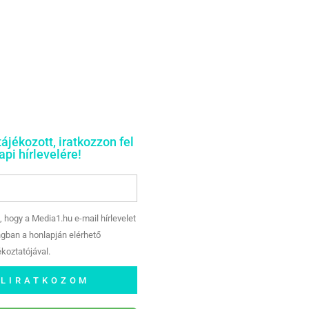
tájékozott, iratkozzon fel
pi hírlevelére!
, hogy a Media1.hu e-mail hírlevelet
gban a honlapján elérhető
koztatójával.
ELIRATKOZOM