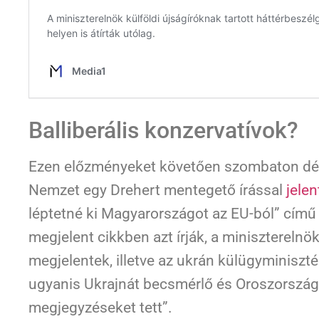
Balliberális konzervatívok?
Ezen előzményeket követően szombaton dél
Nemzet egy Drehert mentegető írással
jelen
léptetné ki Magyarországot az EU-ból” című
megjelent cikkben azt írják, a miniszterelnö
megjelentek, illetve az ukrán külügyminiszt
ugyanis Ukrajnát becsmérlő és Oroszország 
megjegyzéseket tett”.