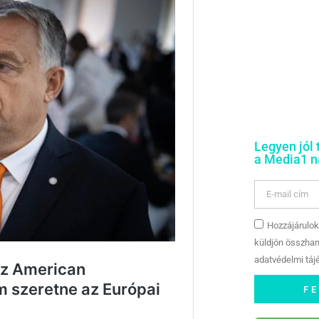
Legyen jól 
a Media1 na
Hozzájárulok
küldjön összhan
adatvédelmi tájé
F