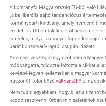
A kormányfő Magyarország EU-ból való kilépte
„a balliberális sajtó tendenciózus értelmezé
kormánypárti kiadvány, amely nem említi me
eredeti, az Orbán-találkozóról beszámoló ci
kitételek, melyet a magyar független sajtó 
barát konzervatív laptól csupán idézett.
Arra sem veszteget egy szót sem a Magyar
módosítgatta, toldozta-foltozta a cikket a 
kevésbé legyen kellemetlen a magyar kormány
huszonöt különböző
változatát
őrzi az egyik
Nem tudni egyébként, hogy ki az a tizenöt ba
kapott résztvenni Orbán miniszterelnök csüt