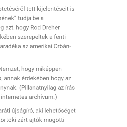
téséről tett kijelentéseit is
sének” tudja be a
g azt, hogy Rod Dreher
kkében szerepeltek a fenti
maradéka az amerikai Orbán-
 Nemzet, hogy miképpen
lap, annak érdekében hogy az
nak. (Pillanatnyilag az írás
 internetes archívum.)
ráti újságíró, aki lehetőséget
örtöki zárt ajtók mögötti