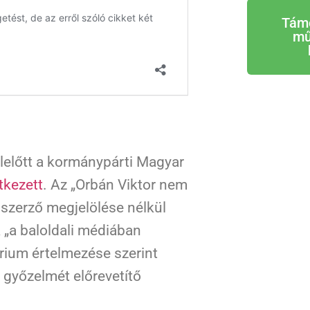
Tám
mű
előtt a kormánypárti Magyar
tkezett
. Az „Orbán Viktor nem
 szerző megjelölése nélkül
k „a baloldali médiában
érium értelmezése szerint
győzelmét előrevetítő