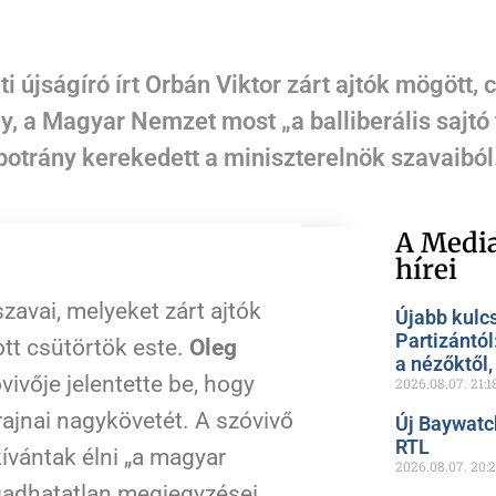
 újságíró írt Orbán Viktor zárt ajtók mögött, 
y, a Magyar Nemzet most „a balliberális sajtó
botrány kerekedett a miniszterelnök szavaiból
A Media
hírei
zavai, melyeket zárt ajtók
Újabb kulc
Partizántól
ott csütörtök este.
Oleg
a nézőktől
vivője jelentette be, hogy
2026.08.07.
21:1
ajnai nagykövetét. A szóvivő
Új Baywatc
RTL
kívántak élni „a magyar
2026.08.07.
20:
gadhatatlan megjegyzései