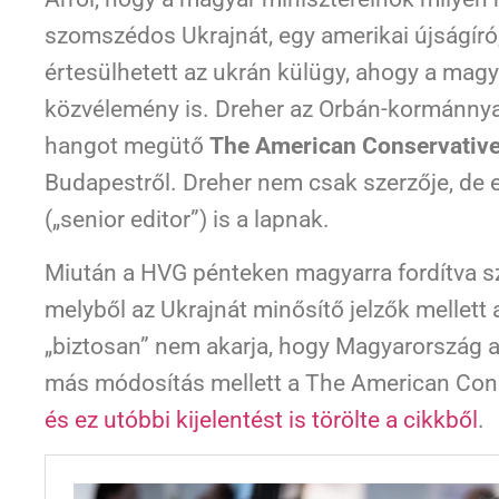
szomszédos Ukrajnát, egy amerikai újságíró
értesülhetett az ukrán külügy, ahogy a mag
közvélemény is. Dreher az Orbán-kormánnya
hangot megütő
The American Conservativ
Budapestről. Dreher nem csak szerzője, de 
(„senior editor”) is a lapnak.
Miután a HVG pénteken magyarra fordítva sz
melyből az Ukrajnát minősítő jelzők mellett 
„biztosan” nem akarja, hogy Magyarország 
más módosítás mellett a The American Con
és ez utóbbi kijelentést is törölte a cikkből
.