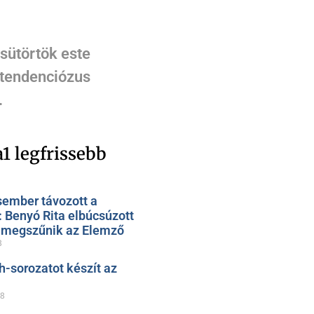
csütörtök este
 tendenciózus
.
1 legfrissebb
sember távozott a
: Benyó Rita elbúcsúzott
, megszűnik az Elemző
8
h-sorozatot készít az
28