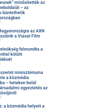
esnek” minősítették az
eboldalát – az
s büntethetik
zországban
0
Magyarországra az AXN
szűnik a Viasat Film
7
relnökség felmondta a
ttel kötött
ődését
5
 szerint minisztériuma
ele a közmédia
ába – heteken belül
társadalmi egyeztetés az
jövőjéről
8
: a közmédia helyett a