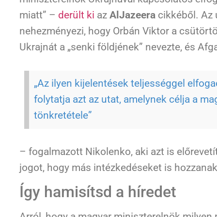
miatt” –
derült ki
az
AlJazeera
cikkéből. Az
nehezményezi, hogy Orbán Viktor a csütörtö
Ukrajnát a „senki földjének” nevezte, és Afg
„Az ilyen kijelentések teljességgel elfo
folytatja azt az utat, amelynek célja a m
tönkretétele”
– fogalmazott Nikolenko, aki azt is előrevetí
jogot, hogy más intézkedéseket is hozzanak
Így hamisítsd a híredet
Arról, hogy a magyar miniszterelnök milyen