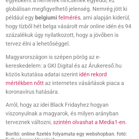
egyébként a németek nincsenek egyedül, ez
globálisan megfigyelhető jelenség. Nemrég jött ki
például egy
belgiumi
felmérés
, ami alapján kiderül,
hogy tízből hét belga vásárolt már online idén és 94
százalékuk úgy nyilatkozott, hogy a jövőben is
tervez élni a lehetőséggel.
Magyarországon is szépen pörög az e-
kereskedelem: a GKI Digital és az Árukereső.hu
közös kutatása adatai szerint
idén rekord
mértékben nőtt
az internetes vásárlások piaca a
koronavírus hatására.
Arról, hogy az idei Black Fridayhez hogyan
viszonyulnak a magyarok, és milyen arányban
terveznek változni,
szintén olvashat a Media1-en
.
Borító: online fizetés folyamata egy webshopban. fotó: