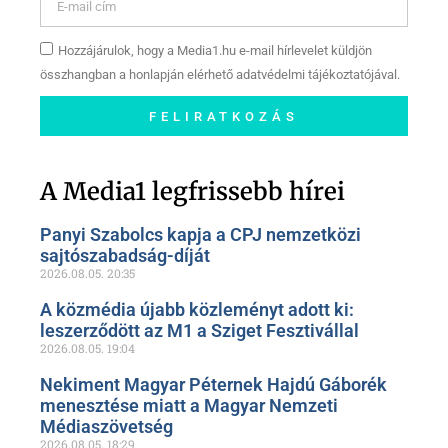
Hozzájárulok, hogy a Media1.hu e-mail hírlevelet küldjön
összhangban a honlapján elérhető adatvédelmi tájékoztatójával.
FELIRATKOZÁS
Szóljon hozzá a Facebook-
oldalunkon!
A Media1 legfrissebb hírei
Panyi Szabolcs kapja a CPJ nemzetközi
sajtószabadság-díját
2026.08.05.
20:35
A közmédia újabb közleményt adott ki:
leszerződött az M1 a Sziget Fesztivállal
2026.08.05.
19:04
Nekiment Magyar Péternek Hajdú Gáborék
menesztése miatt a Magyar Nemzeti
Médiaszövetség
2026.08.05.
18:29