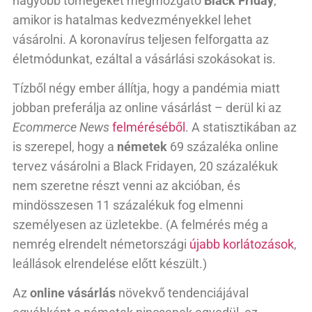
nagyobb tömegeket megmozgató
Black Friday
,
amikor is hatalmas kedvezményekkel lehet
vásárolni. A koronavírus teljesen felforgatta az
életmódunkat, ezáltal a vásárlási szokásokat is.
Tízből négy ember állítja, hogy a pandémia miatt
jobban preferálja az online vásárlást – derül ki az
Ecommerce News
felméréséből
. A statisztikában az
is szerepel, hogy a
németek
69 százaléka online
tervez vásárolni a Black Fridayen, 20 százalékuk
nem szeretne részt venni az akcióban, és
mindösszesen 11 százalékuk fog elmenni
személyesen az üzletekbe. (A felmérés még a
nemrég elrendelt németországi
újabb korlátozások
,
leállások elrendelése előtt készült.)
Az
online vásárlás
növekvő tendenciájával