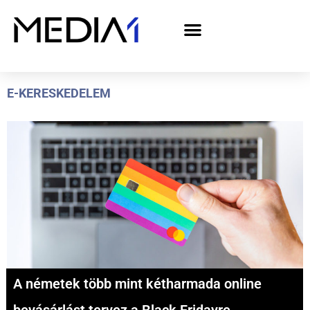
A Media1 médiaajánlata politikai hirdetőknek– országgyűlési választás 2026
E-KERESKEDELEM
A németek több mint kétharmada online