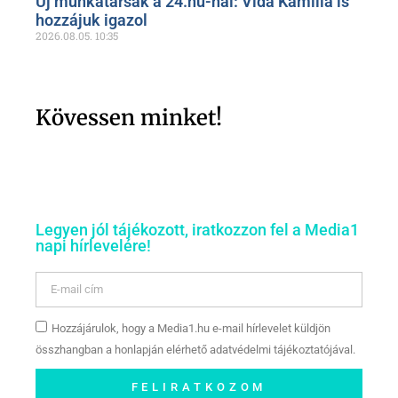
Új munkatársak a 24.hu-nál: Vida Kamilla is
hozzájuk igazol
2026.08.05.
10:35
Kövessen minket!
Legyen jól tájékozott, iratkozzon fel a Media1
napi hírlevelére!
Hozzájárulok, hogy a Media1.hu e-mail hírlevelet küldjön
összhangban a honlapján elérhető adatvédelmi tájékoztatójával.
FELIRATKOZOM