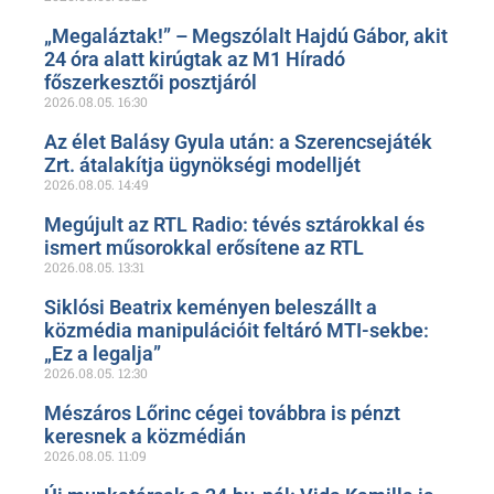
„Megaláztak!” – Megszólalt Hajdú Gábor, akit
24 óra alatt kirúgtak az M1 Híradó
főszerkesztői posztjáról
2026.08.05.
16:30
Az élet Balásy Gyula után: a Szerencsejáték
Zrt. átalakítja ügynökségi modelljét
2026.08.05.
14:49
Megújult az RTL Radio: tévés sztárokkal és
ismert műsorokkal erősítene az RTL
2026.08.05.
13:31
Siklósi Beatrix keményen beleszállt a
közmédia manipulációit feltáró MTI-sekbe:
„Ez a legalja”
2026.08.05.
12:30
Mészáros Lőrinc cégei továbbra is pénzt
keresnek a közmédián
2026.08.05.
11:09