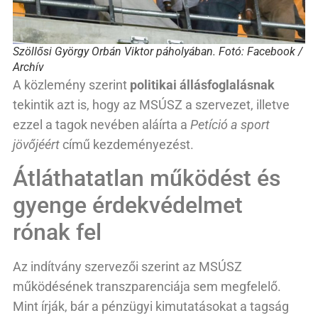
Szöllősi György Orbán Viktor páholyában. Fotó: Facebook /
Archív
A közlemény szerint
politikai állásfoglalásnak
tekintik azt is, hogy az MSÚSZ a szervezet, illetve
ezzel a tagok nevében aláírta a
Petíció a sport
jövőjéért
című kezdeményezést.
Átláthatatlan működést és
gyenge érdekvédelmet
rónak fel
Az indítvány szervezői szerint az MSÚSZ
működésének transzparenciája sem megfelelő.
Mint írják, bár a pénzügyi kimutatásokat a tagság