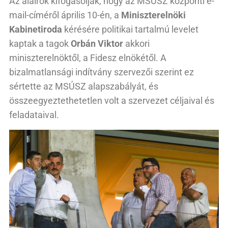
Az aláírók kifogásolják, hogy az MSÚSZ központi e-
mail-címéről április 10-én, a
Miniszterelnöki
Kabinetiroda
kérésére politikai tartalmú levelet
kaptak a tagok
Orbán Viktor
akkori
miniszterelnöktől, a Fidesz elnökétől. A
bizalmatlansági indítvány szervezői szerint ez
sértette az MSÚSZ alapszabályát, és
összeegyeztethetetlen volt a szervezet céljaival és
feladataival.