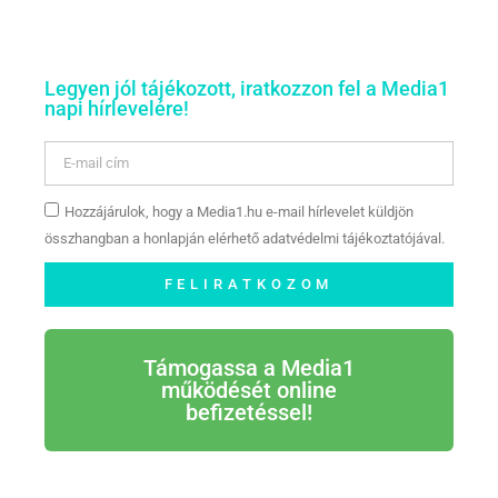
Legyen jól tájékozott, iratkozzon fel a Media1
napi hírlevelére!
Hozzájárulok, hogy a Media1.hu e-mail hírlevelet küldjön
összhangban a honlapján elérhető adatvédelmi tájékoztatójával.
FELIRATKOZOM
Támogassa a Media1
működését online
befizetéssel!