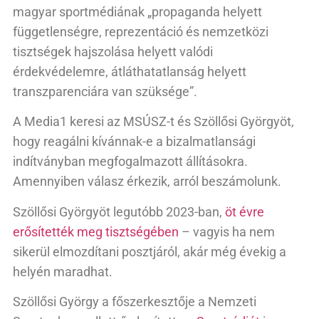
magyar sportmédiának „propaganda helyett
függetlenségre, reprezentáció és nemzetközi
tisztségek hajszolása helyett valódi
érdekvédelemre, átláthatatlanság helyett
transzparenciára van szüksége”.
A Media1 keresi az MSÚSZ-t és Szöllősi Györgyöt,
hogy reagálni kívánnak-e a bizalmatlansági
indítványban megfogalmazott állításokra.
Amennyiben válasz érkezik, arról beszámolunk.
Szöllősi Györgyöt legutóbb 2023-ban,
öt évre
erősítették meg tisztségében
– vagyis ha nem
sikerül elmozdítani posztjáról, akár még évekig a
helyén maradhat.
Szöllősi György a főszerkesztője a Nemzeti