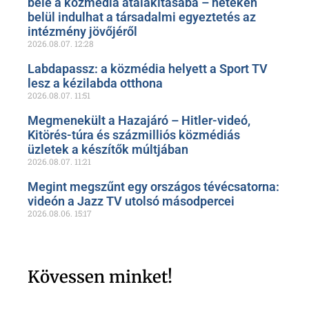
bele a közmédia átalakításába – heteken
belül indulhat a társadalmi egyeztetés az
intézmény jövőjéről
2026.08.07.
12:28
Labdapassz: a közmédia helyett a Sport TV
lesz a kézilabda otthona
2026.08.07.
11:51
Megmenekült a Hazajáró – Hitler-videó,
Kitörés-túra és százmilliós közmédiás
üzletek a készítők múltjában
2026.08.07.
11:21
Megint megszűnt egy országos tévécsatorna:
videón a Jazz TV utolsó másodpercei
2026.08.06.
15:17
Kövessen minket!