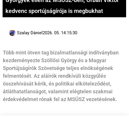
Györgyék ellen az MSÚSZ-ben, Orbán Viktor
kedvenc sportújságírója is megbukhat
Szalay Dániel
2026. 05. 14.
15:30
Több mint ötven tag bizalmatlansági indítványban
kezdeményezte Szöllősi György és a Magyar
Sportújságírók Szövetsége teljes elnökségének
felmentését. Az aláírók rendkívüli közgyűlés
összehívását kérik, és politikai elköteleződést,
átláthatatlanságot, valamint elégtelen szakmai
érdekvédelmet rónak fel az MSÚSZ vezetésének.