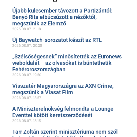
Újabb kulcsember távozott a Partizántól:
Benyó Rita elbúcsúzott a nézőktől,
megszűnik az Elemző
2026.08.07.
21:18
Új Baywatch-sorozatot készít az RTL
2026.08.07.
20:28
„Szélsőségesnek” minősítették az Euronews
weboldalát – az olvasókat is büntethetik
Fehéroroszországban
2026.08.07.
19:50
Visszatér Magyarországra az AXN Crime,
megszűnik a Viasat Film
2026.08.07.
18:57
A Miniszterelnökség felmondta a Lounge
Eventtel kötött keretszerződését
2026.08.07.
18:15
Tarr Zoltán szerint minisztériuma nem szól