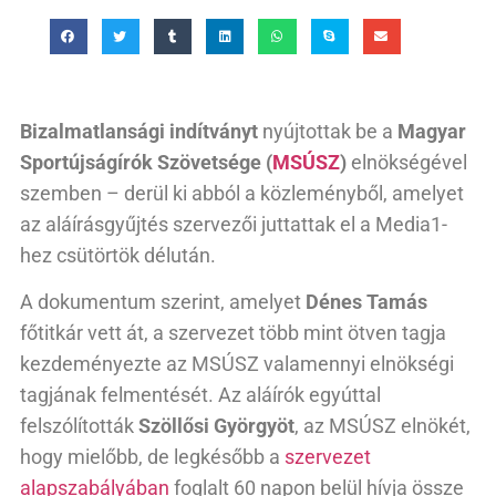
Bizalmatlansági indítványt
nyújtottak be a
Magyar
Sportújságírók Szövetsége (
MSÚSZ
)
elnökségével
szemben – derül ki abból a közleményből, amelyet
az aláírásgyűjtés szervezői juttattak el a Media1-
hez csütörtök délután.
A dokumentum szerint, amelyet
Dénes Tamás
főtitkár vett át, a szervezet több mint ötven tagja
kezdeményezte az MSÚSZ valamennyi elnökségi
tagjának felmentését. Az aláírók egyúttal
felszólították
Szöllősi Györgyöt
, az MSÚSZ elnökét,
hogy mielőbb, de legkésőbb a
szervezet
alapszabályában
foglalt 60 napon belül hívja össze