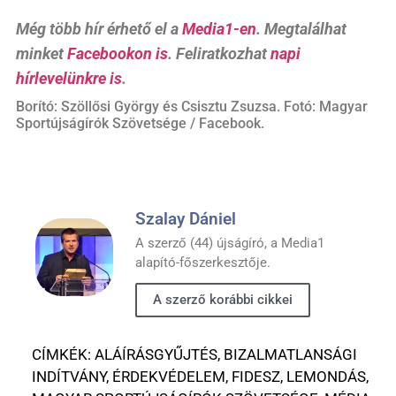
Még több hír érhető el a
Media1-en
. Megtalálhat
minket
Facebookon is
. Feliratkozhat
napi
hírlevelünkre is
.
Borító: Szöllősi György és Csisztu Zsuzsa. Fotó: Magyar
Sportújságírók Szövetsége / Facebook.
Szalay Dániel
A szerző (44) újságíró, a Media1
alapító-főszerkesztője.
A szerző korábbi cikkei
CÍMKÉK:
ALÁÍRÁSGYŰJTÉS
,
BIZALMATLANSÁGI
INDÍTVÁNY
,
ÉRDEKVÉDELEM
,
FIDESZ
,
LEMONDÁS
,