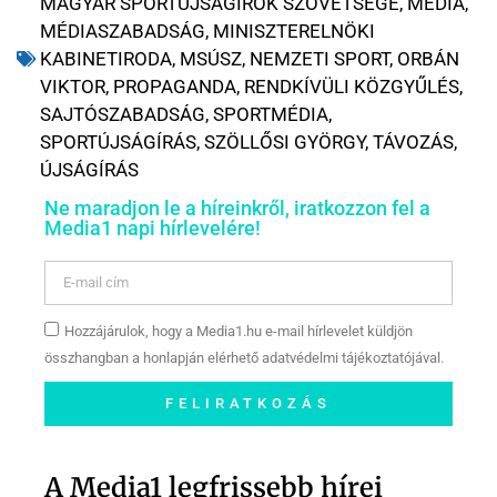
MAGYAR SPORTÚJSÁGÍRÓK SZÖVETSÉGE
,
MÉDIA
,
MÉDIASZABADSÁG
,
MINISZTERELNÖKI
KABINETIRODA
,
MSÚSZ
,
NEMZETI SPORT
,
ORBÁN
VIKTOR
,
PROPAGANDA
,
RENDKÍVÜLI KÖZGYŰLÉS
,
SAJTÓSZABADSÁG
,
SPORTMÉDIA
,
SPORTÚJSÁGÍRÁS
,
SZÖLLŐSI GYÖRGY
,
TÁVOZÁS
,
ÚJSÁGÍRÁS
Ne maradjon le a híreinkről, iratkozzon fel a
Media1 napi hírlevelére!
Hozzájárulok, hogy a Media1.hu e-mail hírlevelet küldjön
összhangban a honlapján elérhető adatvédelmi tájékoztatójával.
FELIRATKOZÁS
Szóljon hozzá a Facebook-
oldalunkon!
A Media1 legfrissebb hírei