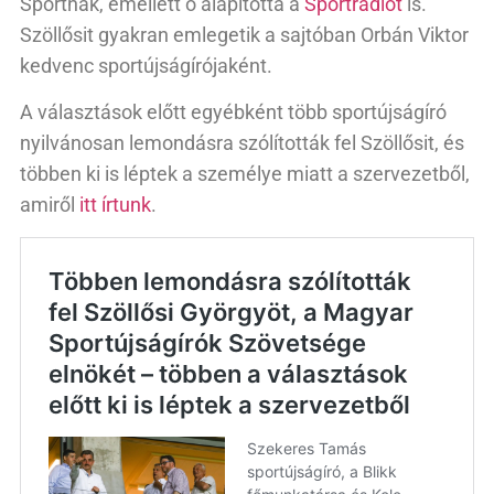
Sportnak, emellett ő alapította a
Sportrádiót
is.
Szöllősit gyakran emlegetik a sajtóban Orbán Viktor
kedvenc sportújságírójaként.
A választások előtt egyébként több sportújságíró
nyilvánosan lemondásra szólították fel Szöllősit, és
többen ki is léptek a személye miatt a szervezetből,
amiről
itt írtunk
.