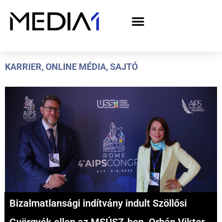
A Media1 médiaajánlata politikai hirdetőknek– országgyűlési választás 2026
KARRIER
,
ONLINE MÉDIA
,
SAJTÓ
Bizalmatlansági indítvány indult Szöllősi