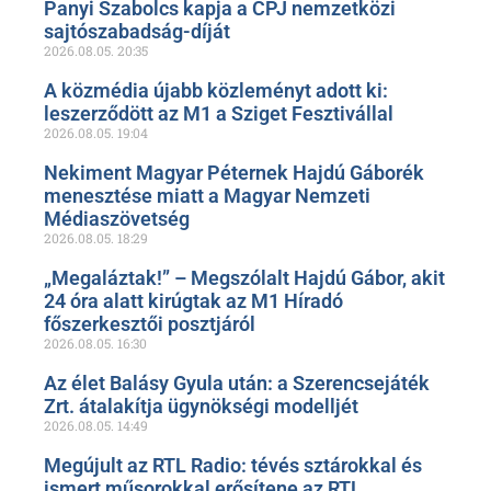
Panyi Szabolcs kapja a CPJ nemzetközi
sajtószabadság-díját
2026.08.05.
20:35
A közmédia újabb közleményt adott ki:
leszerződött az M1 a Sziget Fesztivállal
2026.08.05.
19:04
Nekiment Magyar Péternek Hajdú Gáborék
menesztése miatt a Magyar Nemzeti
Médiaszövetség
2026.08.05.
18:29
„Megaláztak!” – Megszólalt Hajdú Gábor, akit
24 óra alatt kirúgtak az M1 Híradó
főszerkesztői posztjáról
2026.08.05.
16:30
Az élet Balásy Gyula után: a Szerencsejáték
Zrt. átalakítja ügynökségi modelljét
2026.08.05.
14:49
Megújult az RTL Radio: tévés sztárokkal és
ismert műsorokkal erősítene az RTL