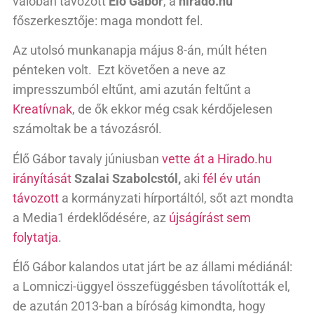
valóban távozott
Élő Gábor
, a
hirado.hu
főszerkesztője: maga mondott fel.
Az utolsó munkanapja május 8-án, múlt héten
pénteken volt. Ezt követően a neve az
impresszumból eltűnt, ami azután feltűnt a
Kreatívnak
, de ők ekkor még csak kérdőjelesen
számoltak be a távozásról.
Élő Gábor tavaly júniusban
vette át a Hirado.hu
irányítását
Szalai Szabolcstól,
aki
fél év után
távozott
a kormányzati hírportáltól, sőt azt mondta
a Media1 érdeklődésére, az
újságírást sem
folytatja
.
Élő Gábor kalandos utat járt be az állami médiánál:
a Lomniczi-üggyel összefüggésben távolították el,
de azután 2013-ban a bíróság kimondta, hogy