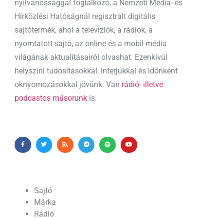
nyilvánossággal foglalkozó, a Nemzeti Média- és
Hírközlési Hatóságnál regisztrált digitális
sajtótermék, ahol a televíziók, a rádiók, a
nyomtatott sajtó, az online és a mobil média
világának aktualitásairól olvashat. Ezenkívül
helyszíni tudósításokkal, interjúkkal és időnként
oknyomozásokkal jövünk. Van
rádió- illetve
podcastos műsorunk
is.
Sajtó
Márka
Rádió