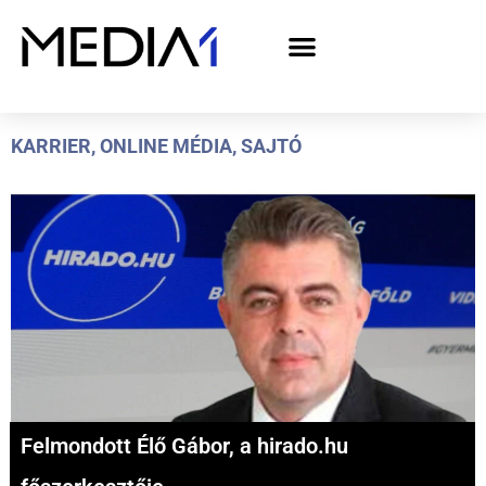
A Media1 médiaajánlata politikai hirdetőknek– országgyűlési választás 2026
KARRIER
,
ONLINE MÉDIA
,
SAJTÓ
Felmondott Élő Gábor, a hirado.hu