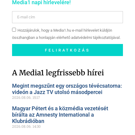
Media1 napi hírlevelére!
Hozzájárulok, hogy a Media1.hu e-mail hírlevelet küldjön
összhangban a honlapján elérhető adatvédelmi tájékoztatójával.
FELIRATKOZÁS
Szóljon hozzá a Facebook-
oldalunkon!
A Media1 legfrissebb hírei
Megint megszűnt egy országos tévécsatorna:
videón a Jazz TV utolsó másodpercei
2026.08.06.
15:17
Magyar Pétert és a közmédia vezetését
bírálta az Amnesty International a
Klubrádióban
2026.08.06.
14:30