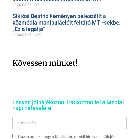
2026.08.05.
13:31
Siklósi Beatrix keményen beleszállt a
közmédia manipulációit feltáró MTI-sekbe:
„Ez a legalja”
2026.08.05.
12:30
Kövessen minket!
Legyen jól tájékozott, iratkozzon fel a Media1
napi hírlevelére!
Hozzájárulok, hogy a Media1.hu e-mail hírlevelet küldjön