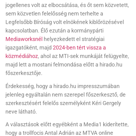
jogellenes volt az elbocsátása, és őt sem közvetett,
sem közvetlen felelősség nem terhelte a
Legfelsőbb Bíróság volt elnökének kiblőrözésével
kapcsolatban. Élő ezután a kormánypárti
Mediaworksnél
helyezkedett el stratégiai
igazgatóként, majd
2024-ben tért vissza a
közmédiához
, ahol az MTI-sek munkáját felügyelte,
majd lett a mostani felmondása előtt a hirado.hu
főszerkesztője.
Érdekesség, hogy a hirado.hu impresszumában
jelenleg egyáltalán nem szerepel főszerkesztő, de
szerkesztésért felelős személyként Kéri Gergely
neve látható.
A választások előtt egyébként a Media1 kiderítette,
hogy a trollfocis Antal Adrián az MTVA online