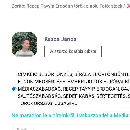
Borító: Recep Tayyip Erdoğan török elnök. Fotó: stock /
D
Kasza János
A szerző korábbi cikkei
CÍMKÉK:
BEBÖRTÖNZÉS
,
BÍRÁLAT
,
BÖRTÖNBÜNTE
ELNÖK MEGSÉRTÉSE
,
EMBERI JOGOK EURÓPAI B
MÉDIASZABADSÁG
,
RECEP TAYYIP ERDOGAN
,
SAJ
SAJTÓSZABADSÁG
,
SEDEF KABAS
,
SÉRTEGETÉS
,
TÖRÖKORSZÁG
,
ÚJSÁGÍRÓ
Ne maradjon le a híreinkről, iratkozzon fel a Media1