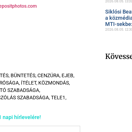
2026.08.05.
13:31
epositphotos.com
Siklósi Bea
a közmédia
MTI-sekbe: 
2026.08.05.
12:3
Kövess
TÉS
,
BÜNTETÉS
,
CENZÚRA
,
EJEB
,
ÍRÓSÁGA
,
ÍTÉLET
,
KÖZMONDÁS
,
TÓ SZABADSÁGA
,
SZÓLÁS SZABADSÁGA
,
TELE1
,
 napi hírlevelére!