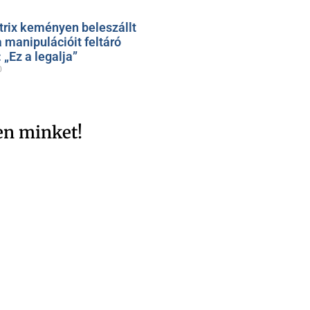
trix keményen beleszállt
 manipulációit feltáró
„Ez a legalja”
0
en minket!