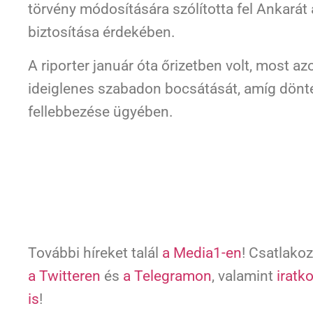
törvény módosítására szólította fel Ankará
biztosítása érdekében.
A riporter január óta őrizetben volt, most a
ideiglenes szabadon bocsátását, amíg dönt
fellebbezése ügyében.
További híreket talál
a Media1-en
! Csatlako
a Twitteren
és
a Telegramon
, valamint
iratk
is
!