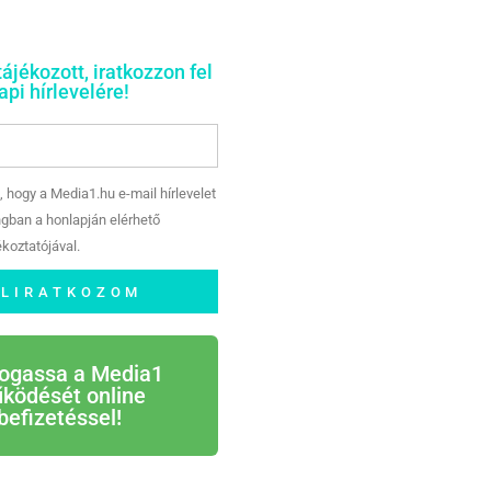
tájékozott, iratkozzon fel
pi hírlevelére!
, hogy a Media1.hu e-mail hírlevelet
gban a honlapján elérhető
koztatójával.
ELIRATKOZOM
ogassa a Media1
ködését online
befizetéssel!