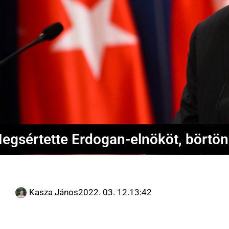
egsértette Erdogan-elnököt, börtönb
Kasza János
2022. 03. 12.
13:42