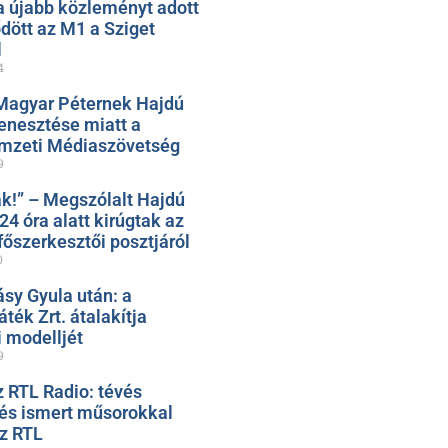
 újabb közleményt adott
ődött az M1 a Sziget
l
4
Magyar Péternek Hajdú
nesztése miatt a
mzeti Médiaszövetség
9
k!” – Megszólalt Hajdú
 24 óra alatt kirúgtak az
őszerkesztői posztjáról
0
ásy Gyula után: a
ték Zrt. átalakítja
 modelljét
9
z RTL Radio: tévés
 és ismert műsorokkal
az RTL