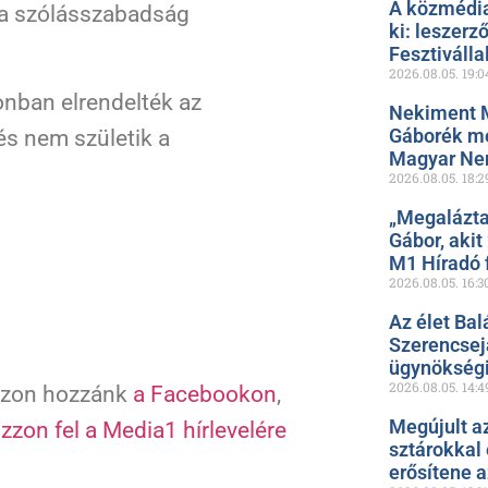
A közmédia
t a szólásszabadság
ki: leszerz
Fesztiválla
2026.08.05.
19:0
zonban elrendelték az
Nekiment 
Gáborék me
és nem születik a
Magyar Ne
2026.08.05.
18:2
„Megalázta
Gábor, akit
M1 Híradó f
2026.08.05.
16:3
Az élet Bal
Szerencsejá
ügynökségi
2026.08.05.
14:4
zzon hozzánk
a Facebookon
,
Megújult a
ozzon fel a Media1 hírlevelére
sztárokkal
erősítene 