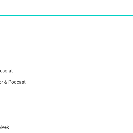
csolat
r & Podcast
elvek