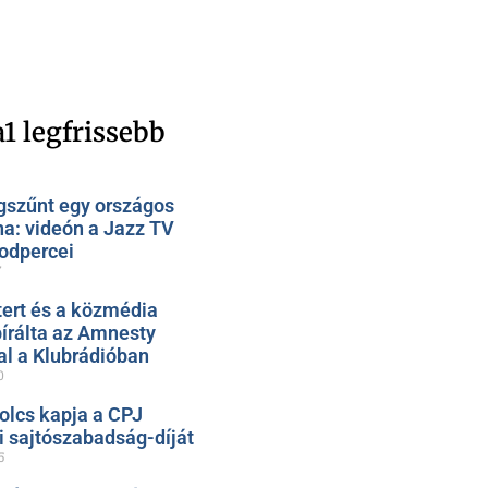
1 legfrissebb
szűnt egy országos
na: videón a Jazz TV
odpercei
7
ert és a közmédia
bírálta az Amnesty
al a Klubrádióban
0
olcs kapja a CPJ
 sajtószabadság-díját
5