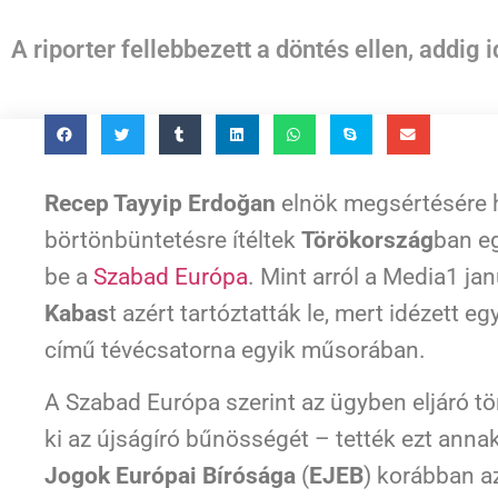
A riporter fellebbezett a döntés ellen, addig 
Recep Tayyip Erdoğan
elnök megsértésére h
börtönbüntetésre ítéltek
Törökország
ban eg
be a
Szabad Európa
. Mint arról a Media1 j
Kabas
t azért tartóztatták le, mert idézett 
című tévécsatorna egyik műsorában.
A Szabad Európa szerint az ügyben eljáró 
ki az újságíró bűnösségét – tették ezt anna
Jogok Európai Bírósága
(
EJEB
) korábban az