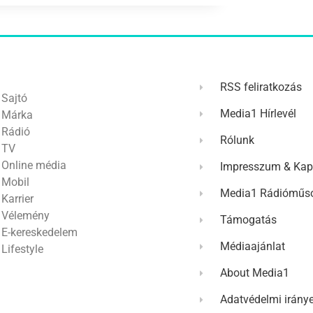
RSS feliratkozás
Sajtó
Media1 Hírlevél
Márka
Rádió
Rólunk
TV
Online média
Impresszum & Kap
Mobil
Media1 Rádióműso
Karrier
Vélemény
Támogatás
E-kereskedelem
Médiaajánlat
Lifestyle
About Media1
Adatvédelmi irány