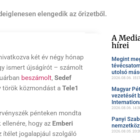
ideiglenesen elengedik az őrizetből.
A Media
hírei
ivatkozva két év négy hónap
Megint meg
tévécsator
y ismert újságírót – számolt
utolsó más
anuárban
beszámolt
,
Sedef
2026.08.06.
15:1
egy török közmondást a
Tele1
Magyar Pét
vezetését 
Internation
2026.08.06.
14:3
törvényszék pénteken mondta
Panyi Szab
k ellenére, hogy az
Emberi
nemzetközi
2026.08.05.
20:3
 ítélet jogalapjául szolgáló