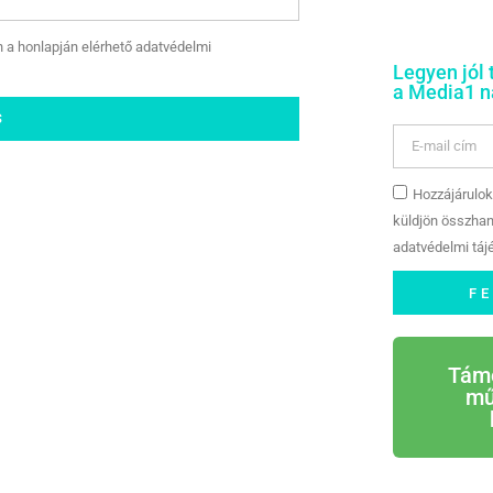
n a honlapján elérhető adatvédelmi
Legyen jól 
a Media1 na
S
Hozzájárulok
küldjön összhan
adatvédelmi tájé
F
Tám
mű