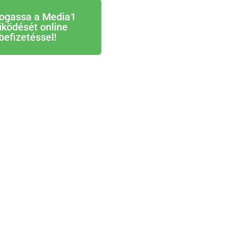
ogassa a Media1
ködését online
befizetéssel!