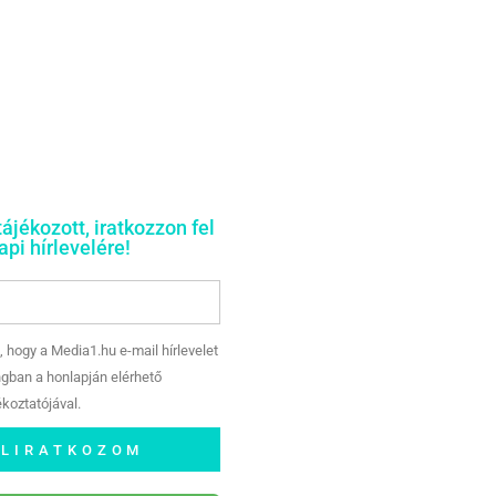
tájékozott, iratkozzon fel
pi hírlevelére!
, hogy a Media1.hu e-mail hírlevelet
gban a honlapján elérhető
koztatójával.
ELIRATKOZOM