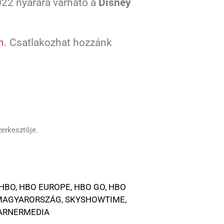
22 nyarára várható a
Disney
n.
Csatlakozhat hozzánk
zerkesztője.
HBO
,
HBO EUROPE
,
HBO GO
,
HBO
MAGYARORSZÁG
,
SKYSHOWTIME
,
ARNERMEDIA