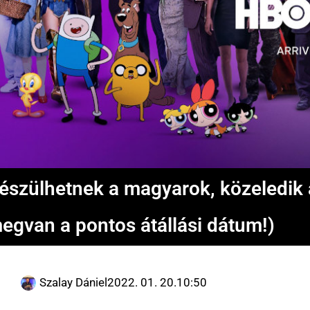
észülhetnek a magyarok, közeledik a
egvan a pontos átállási dátum!)
Szalay Dániel
2022. 01. 20.
10:50