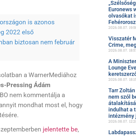
„Szélsőség
Euronews w
olvasókat i
rországon is azonos
Fehéroros
2026.08.07.
19:5
ég 2022 első
Visszatér 
nban biztosan nem február
Crime, meg
2026.08.07.
18:5
A Miniszte
Lounge Even
keretszerz
solatban a WarnerMediához
2026.08.07.
18:1
és-Pressing Ádám
Tarr Zoltán
 HBO nem kommentálja a
nem szól b
átalakítás
k annyit mondhat most el, hogy
indulhat a 
tésére.
intézmény 
2026.08.07.
12:2
 szeptemberben
jelentette be
,
Labdapassz