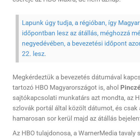
Lapunk úgy tudja, a régióban, így Magya
időpontban lesz az átállás, méghozzá m
negyedévében, a bevezetési időpont azo
22. lesz.
Megkérdeztük a bevezetés dátumával kapc
tartozó HBO Magyarországot is, ahol
Pincz
sajtókapcsolati munkatárs azt mondta, az
szlovák portál által közölt dátumot, és csa
hamarosan sor kerül majd az átállás bejelen
Az HBO tulajdonosa, a WarnerMedia tavaly