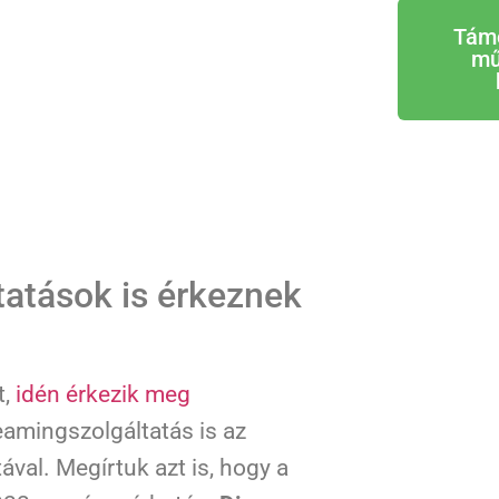
Tám
mű
atások is érkeznek
t,
idén érkezik meg
eamingszolgáltatás is az
val. Megírtuk azt is, hogy a