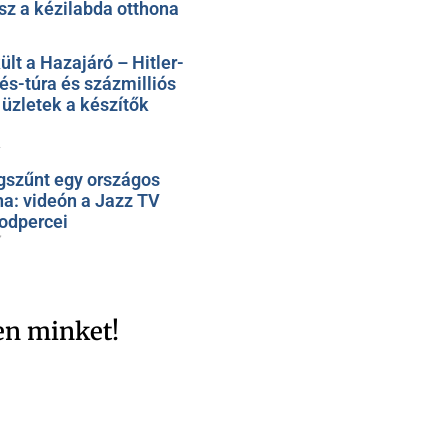
sz a kézilabda otthona
t a Hazajáró – Hitler-
rés-túra és százmilliós
üzletek a készítők
1
szűnt egy országos
na: videón a Jazz TV
odpercei
7
en minket!