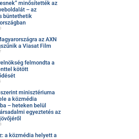
esnek” minősítették az
eboldalát – az
s büntethetik
zországban
0
Magyarországra az AXN
szűnik a Viasat Film
7
relnökség felmondta a
ttel kötött
ődését
5
 szerint minisztériuma
ele a közmédia
ába – heteken belül
társadalmi egyeztetés az
jövőjéről
8
: a közmédia helyett a