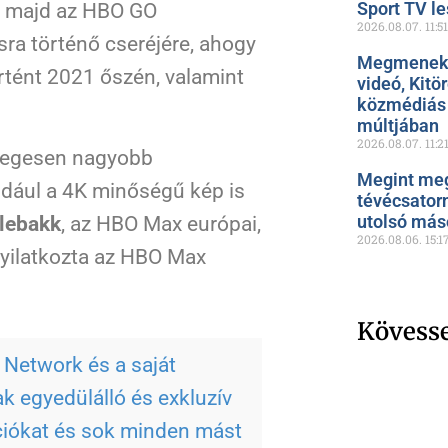
Sport TV le
l majd az HBO GO
2026.08.07.
11:51
ra történő cseréjére, ahogy
Megmenekül
tént 2021 őszén, valamint
videó, Kitö
közmédiás 
múltjában
2026.08.07.
11:2
yegesen nagyobb
Megint meg
éldául a 4K minőségű kép is
tévécsator
utolsó más
ulebakk
, az HBO Max európai,
2026.08.06.
15:1
 nyilatkozta az HBO Max
Kövess
 Network és a saját
k egyedülálló és exkluzív
ciókat és sok minden mást