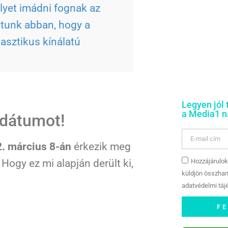
elyet imádni fognak az
átunk abban, hogy a
tasztikus kínálatú
Legyen jól 
a Media1 na
 dátumot!
. március 8-án
érkezik meg
Hogy ez mi alapján derült ki,
Hozzájárulok
küldjön összhan
adatvédelmi tájé
F