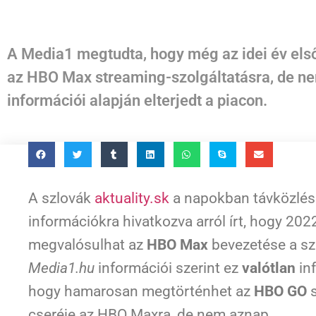
A Media1 megtudta, hogy még az idei év el
az HBO Max streaming-szolgáltatásra, de nem
információi alapján elterjedt a piacon.
A szlovák
aktuality.sk
a napokban távközlési
információkra hivatkozva arról írt, hogy 202
megvalósulhat az
HBO Max
bevezetése a sz
Media1.hu
információi szerint ez
valótlan
inf
hogy hamarosan megtörténhet az
HBO GO
s
cseréje az HBO Maxra, de nem aznap.