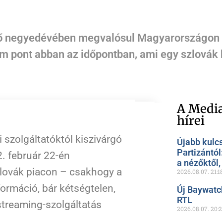
ső negyedévében megvalósul Magyarországon 
 pont abban az időpontban, ami egy szlovák h
A Media
hírei
 szolgáltatóktól kiszivárgó
Újabb kulc
Partizántól
2. február 22-én
a nézőktől
lovák piacon – csakhogy a
2026.08.07.
21:1
ormáció, bár kétségtelen,
Új Baywatc
RTL
treaming-szolgáltatás
2026.08.07.
20: