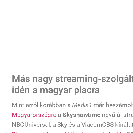
Más nagy streaming-szolgált
idén a magyar piacra
Mint arról korábban a
Media1
már beszámol
Magyarországra
a
Skyshowtime
nevű új str
NBCUniversal, a Sky és a ViacomCBS kínálatá