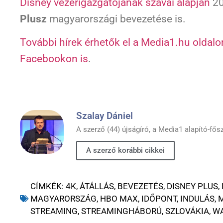
Disney vezérigazgatójának szavai alapján
20
Plusz
magyarországi bevezetése is.
További hírek érhetők el a Media1.hu oldalo
Facebookon is
.
Szalay Dániel
A szerző (44) újságíró, a Media1 alapító-fős
A szerző korábbi cikkei
CÍMKÉK:
4K
,
ÁTÁLLÁS
,
BEVEZETÉS
,
DISNEY PLUS
,
MAGYARORSZÁG
,
HBO MAX
,
IDŐPONT
,
INDULÁS
,
STREAMING
,
STREAMINGHÁBORÚ
,
SZLOVÁKIA
,
W