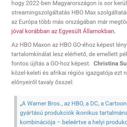
hogy 2022-ben Magyarországon is sor kerü
streamingszolgáltatás HBO Max szolgáltatás
az Európa több más országában már megtör
jóval korábban az Egyesült Államokban.
Az HBO Maxon az HBO GO-éhoz képest lén
tartalomkínálat lesz elérhető, de emellett p
fontos újítás a GO-hoz képest.
Christina S
közel-keleti és afrikai régiós igazgatója ezt
előnyeiről tavaly ősszel:
„A Warner Bros., az HBO, a DC, a Cartoon
gyártású produkciók ikonikus tartalmána
kombinációja – beleértve a helyi produk