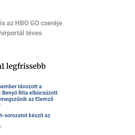
is az HBO GO cseréje
írportál téves
1 legfrissebb
sember távozott a
: Benyó Rita elbúcsúzott
, megszűnik az Elemző
8
h-sorozatot készít az
28