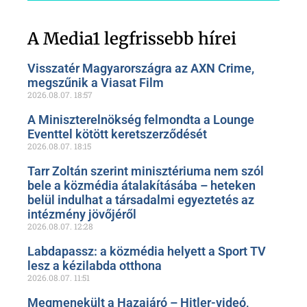
Szóljon hozzá a Facebook-
oldalunkon!
A Media1 legfrissebb hírei
Visszatér Magyarországra az AXN Crime,
megszűnik a Viasat Film
2026.08.07.
18:57
A Miniszterelnökség felmondta a Lounge
Eventtel kötött keretszerződését
2026.08.07.
18:15
Tarr Zoltán szerint minisztériuma nem szól
bele a közmédia átalakításába – heteken
belül indulhat a társadalmi egyeztetés az
intézmény jövőjéről
2026.08.07.
12:28
Labdapassz: a közmédia helyett a Sport TV
lesz a kézilabda otthona
2026.08.07.
11:51
Megmenekült a Hazajáró – Hitler-videó,