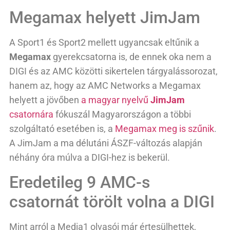
Megamax helyett JimJam
A Sport1 és Sport2 mellett ugyancsak eltűnik a
Megamax
gyerekcsatorna is, de ennek oka nem a
DIGI és az AMC közötti sikertelen tárgyalássorozat,
hanem az, hogy az AMC Networks a Megamax
helyett a jövőben
a magyar nyelvű
JimJam
csatornára
fókuszál Magyarországon a többi
szolgáltató esetében is, a
Megamax meg is szűnik
.
A JimJam a ma délutáni ÁSZF-változás alapján
néhány óra múlva a DIGI-hez is bekerül.
Eredetileg 9 AMC-s
csatornát törölt volna a DIGI
Mint arról a Media1 olvasói már értesülhettek,