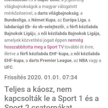
világbajnokságok a magyar válogatott
mérkőzéseivel, a
darts világbajnokság
, a
Bundesliga
, a
Német Kupa
, az
Európa Liga
, a
labdarúgó Eb- és vb-selejtező
k, a
férfi kézilabda
Bajnokok Ligáj
a, a
női kézilabda Bajnokok Ligája,
amelyek közvetítési jogait éppen
nemrég
hosszabbította meg a Sport TV
további öt évre,
illetve a
férfi kézilabda EHF-kupa,
a
női kézilabda
EHF-kupa
, a
darts Premier League
, az
NBA
vagy a
UFC
.
Frissítés 2020. 01.01. 07:34
Teljes a káosz, nem
kapcsolták le a Sport 1 és a
Sport 2 csatornákat