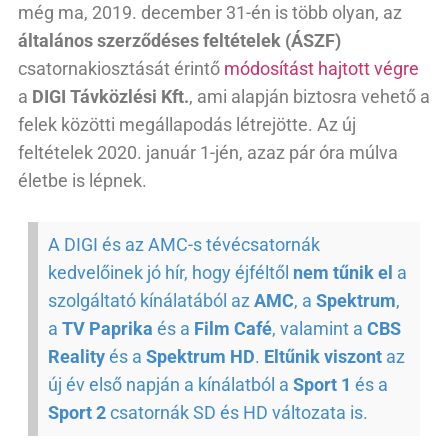
még ma, 2019. december 31-én is több olyan, az
általános szerződéses feltételek (ÁSZF)
csatornakiosztását érintő
módosítást hajtott végre
a
DIGI Távközlési Kft.
, ami alapján biztosra vehető a
felek közötti megállapodás létrejötte. Az új
feltételek 2020. január 1-jén, azaz pár óra múlva
életbe is lépnek.
A DIGI és az AMC-s tévécsatornák
kedvelőinek jó hír, hogy éjféltől
nem tűnik el
a
szolgáltató kínálatából az
AMC
, a
Spektrum
,
a
TV Paprika
és a
Film Café
, valamint a
CBS
Reality
és a
Spektrum HD
.
Eltűnik viszont
az
új év első napján a kínálatból a
Sport 1
és a
Sport 2
csatornák SD és HD változata is.