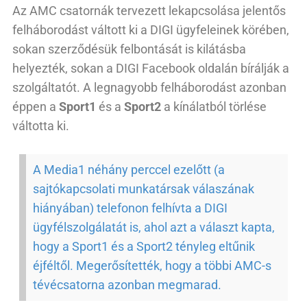
Az AMC csatornák tervezett lekapcsolása jelentős
felháborodást váltott ki a DIGI ügyfeleinek körében,
sokan szerződésük felbontását is kilátásba
helyezték, sokan a DIGI Facebook oldalán bírálják a
szolgáltatót. A legnagyobb felháborodást azonban
éppen a
Sport1
és a
Sport2
a kínálatból törlése
váltotta ki.
A Media1 néhány perccel ezelőtt (a
sajtókapcsolati munkatársak válaszának
hiányában) telefonon felhívta a DIGI
ügyfélszolgálatát is, ahol azt a választ kapta,
hogy a Sport1 és a Sport2 tényleg eltűnik
éjféltől. Megerősítették, hogy a többi AMC-s
tévécsatorna azonban megmarad.