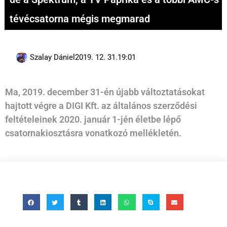
tévécsatorna mégis megmarad
Szalay Dániel
2019. 12. 31.
19:01
Ma, 2019. december 31-én újabb változtatásokat
hajtott végre a DIGI Kft. az általános szerződési
feltételeinek 2020. január 1-jén életbe lépő
csatornakiosztásra vonatkozó mellékletén.