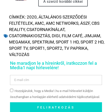
A szerző korábbi cikkei
CÍMKÉK:
2020
,
ÁLTALÁNOS SZERZŐDÉSI
FELTÉTELEK
,
AMC
,
AMC NETWORKS
,
ÁSZF
,
CBS
REALITY
,
CSATORNAKÍNÁLAT
,
CSATORNAKIOSZTÁS
,
DIGI
,
FILM CAFÉ
,
JIMJAM
,
MEGAMAX
,
SPEKTRUM
,
SPORT 1 HD
,
SPORT 2 HD
,
SPORT TV
,
SPORT1
,
SPORT2
,
TV PAPRIKA
,
VÁLTOZÁS
Ne maradjon le a híreinkről, iratkozzon fel a
Media1 napi hírlevelére!
Hozzájárulok, hogy a Media1.hu e-mail hírlevelet küldjön
összhangban a honlapján elérhető adatvédelmi tájékoztatójával.
FELIRATKOZÁS