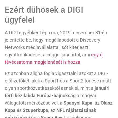
Ezért dühösek a DIGI
ügyfelei
A DIGI egyébként épp ma, 2019. december 31-én
jelentette be, hogy megállapodott a Discovery
Networks médiavállalattal, sőt kiterjeszti
együttműködését a céggel januártól, ami
egy új
tévécsatorna megjelenését is hozza
.
Ez azonban aligha fogja vigasztalni azokat a DIGI-
előfizetőket, akik a Sport1 és a Sport2 törlése miatt
olyan sportközvetítésektől esnek el, mint a
januári
férfi kézilabda Európa-bajnokság
a magyar
válogatott mérkőzéseivel, a
Spanyol Kupa
, az
Olasz
Kupa
és
Szuperkupa
, az
NFL rájátszásának
mérkőzései
és a
Super Bowl
, a jégkorong