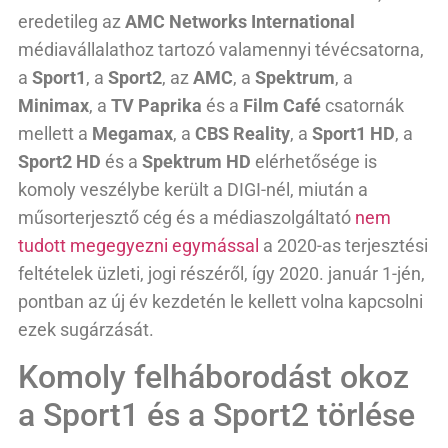
eredetileg az
AMC Networks International
médiavállalathoz tartozó valamennyi tévécsatorna,
a
Sport1
, a
Sport2
, az
AMC
, a
Spektrum
, a
Minimax
, a
TV Paprika
és a
Film Café
csatornák
mellett a
Megamax
, a
CBS Reality
, a
Sport1 HD
, a
Sport2 HD
és a
Spektrum HD
elérhetősége is
komoly veszélybe került a DIGI-nél, miután a
műsorterjesztő cég és a médiaszolgáltató
nem
tudott megegyezni egymással
a 2020-as terjesztési
feltételek üzleti, jogi részéről, így 2020. január 1-jén,
pontban az új év kezdetén le kellett volna kapcsolni
ezek sugárzását.
Komoly felháborodást okoz
a Sport1 és a Sport2 törlése