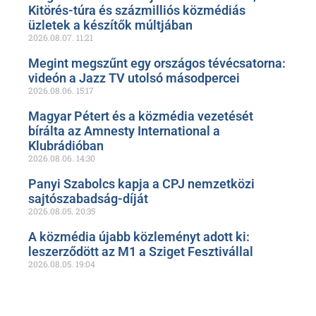
Kitörés-túra és százmilliós közmédiás
üzletek a készítők múltjában
2026.08.07.
11:21
Megint megszűnt egy országos tévécsatorna:
videón a Jazz TV utolsó másodpercei
2026.08.06.
15:17
Magyar Pétert és a közmédia vezetését
bírálta az Amnesty International a
Klubrádióban
2026.08.06.
14:30
Panyi Szabolcs kapja a CPJ nemzetközi
sajtószabadság-díját
2026.08.05.
20:35
A közmédia újabb közleményt adott ki:
leszerződött az M1 a Sziget Fesztivállal
2026.08.05.
19:04