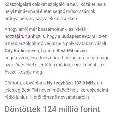
közszolgálati célokat szolgáló, a helyi közéleti és a
helyi mindennapi életet segítő műsorszámok
aránya néhány százalékkal csökken.
Ahogy arról már beszámoltunk, az NMHH
hozzájárult ahhoz is
, hogy a
Budapest 99,5 MHz
-en
a médiaszolgáltató végül ne a pályázatában vállalt
City Rádió
néven, hanem
Best FM néven
sugározzon, és a frekvencia használatát a hatósági
szerződésével ellentétes módon, csak később, az
ősszel kezdje meg.
Döntöttek továbbá a
Nyíregyháza 103,9 MHz
-en
jelenleg Best FM néven működő helyi kereskedelmi
rádió június 1-jétől történő névváltásáról is.
Döntöttek 124 millió forint