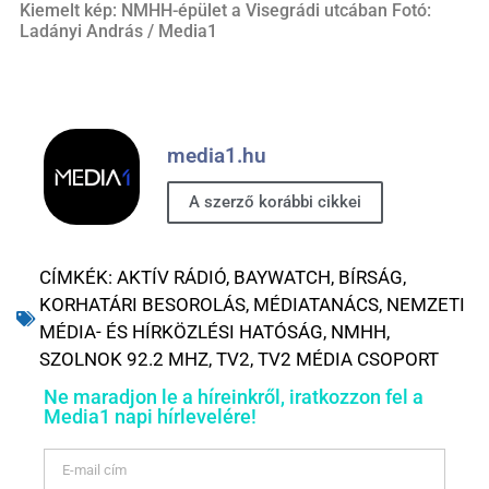
Kiemelt kép: NMHH-épület a Visegrádi utcában Fotó:
Ladányi András / Media1
media1.hu
A szerző korábbi cikkei
CÍMKÉK:
AKTÍV RÁDIÓ
,
BAYWATCH
,
BÍRSÁG
,
KORHATÁRI BESOROLÁS
,
MÉDIATANÁCS
,
NEMZETI
MÉDIA- ÉS HÍRKÖZLÉSI HATÓSÁG
,
NMHH
,
SZOLNOK 92.2 MHZ
,
TV2
,
TV2 MÉDIA CSOPORT
Ne maradjon le a híreinkről, iratkozzon fel a
Media1 napi hírlevelére!