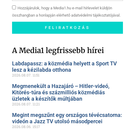
Hozzájárulok, hogy a Media1.hu e-mail hírlevelet küldjön
összhangban a honlapján elérhető adatvédelmi tájékoztatójával.
FELIRATKOZÁS
Szóljon hozzá a Facebook-
oldalunkon!
A Media1 legfrissebb hírei
Labdapassz: a közmédia helyett a Sport TV
lesz a kézilabda otthona
2026.08.07.
11:51
Megmenekült a Hazajáró – Hitler-videó,
Kitörés-túra és százmilliós közmédiás
üzletek a készítők múltjában
2026.08.07.
11:21
Megint megszűnt egy országos tévécsatorna:
videón a Jazz TV utolsó másodpercei
2026.08.06.
15:17