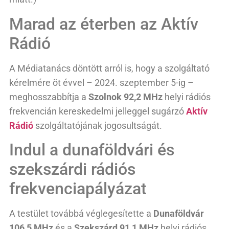
Marad az éterben az Aktív
Rádió
A Médiatanács döntött arról is, hogy a szolgáltató
kérelmére öt évvel – 2024. szeptember 5-ig –
meghosszabbítja a
Szolnok 92,2 MHz
helyi rádiós
frekvencián kereskedelmi jelleggel sugárzó
Aktív
Rádió
szolgáltatójának jogosultságát.
Indul a dunaföldvári és
szekszárdi rádiós
frekvenciapályázat
A testület továbbá véglegesítette a
Dunaföldvár
106,5 MHz
és a
Szekszárd 91,1 MHz
helyi rádiós