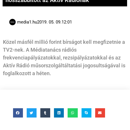
hosszabbított az Aktív Rádiónak
media1.hu
2019. 05. 09.
12:01
Közel másfél millió forint bírságot kell megfizetnie a
TV2-nek. A Médiatanács rádiós
frekvenciapályázatokkal, rezsipályázatokkal és az
Aktív Rádió műsorszolgáltáltatási jogosultságával is
foglalkozott a héten.