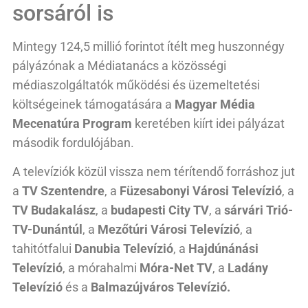
sorsáról is
Mintegy 124,5 millió forintot ítélt meg huszonnégy
pályázónak a Médiatanács a közösségi
médiaszolgáltatók működési és üzemeltetési
költségeinek támogatására a
Magyar Média
Mecenatúra Program
keretében kiírt idei pályázat
második fordulójában.
A televíziók közül vissza nem térítendő forráshoz jut
a
TV Szentendre
, a
Füzesabonyi Városi Televízió
, a
TV Budakalász
, a
budapesti City TV
, a
sárvári Trió-
TV-Dunántúl
, a
Mezőtúri Városi Televízió
, a
tahitótfalui
Danubia Televízió
, a
Hajdúnánási
Televízió
, a mórahalmi
Móra-Net TV
, a
Ladány
Televízió
és a
Balmazújváros Televízió.