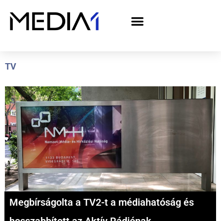
A Media1 médiaajánlata politikai hirdetőknek– országgyűlési választás 2026
TV
Megbírságolta a TV2-t a médiahatóság és