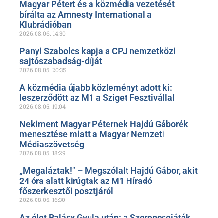
Magyar Pétert és a közmédia vezetését
bírálta az Amnesty International a
Klubrádióban
2026.08.06.
14:30
Panyi Szabolcs kapja a CPJ nemzetközi
sajtószabadság-díját
2026.08.05.
20:35
A közmédia újabb közleményt adott ki:
leszerződött az M1 a Sziget Fesztivállal
2026.08.05.
19:04
Nekiment Magyar Péternek Hajdú Gáborék
menesztése miatt a Magyar Nemzeti
Médiaszövetség
2026.08.05.
18:29
„Megaláztak!” – Megszólalt Hajdú Gábor, akit
24 óra alatt kirúgtak az M1 Híradó
főszerkesztői posztjáról
2026.08.05.
16:30
Az élet Balásy Gyula után: a Szerencsejáték