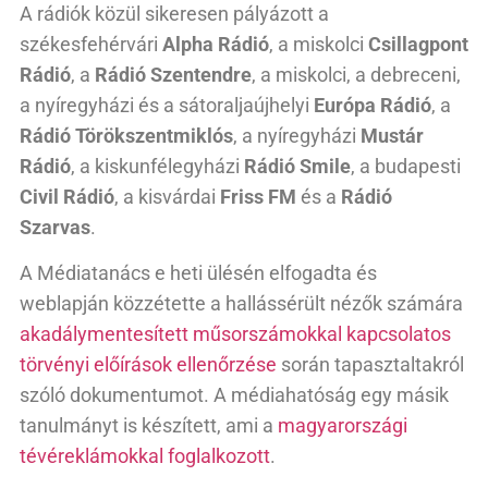
A rádiók közül sikeresen pályázott a
székesfehérvári
Alpha Rádió
, a miskolci
Csillagpont
Rádió
, a
Rádió Szentendre
, a miskolci, a debreceni,
a nyíregyházi és a sátoraljaújhelyi
Európa Rádió
, a
Rádió Törökszentmiklós
, a nyíregyházi
Mustár
Rádió
, a kiskunfélegyházi
Rádió Smile
, a budapesti
Civil Rádió
, a kisvárdai
Friss FM
és a
Rádió
Szarvas
.
A Médiatanács e heti ülésén elfogadta és
weblapján közzétette a hallássérült nézők számára
akadálymentesített műsorszámokkal kapcsolatos
törvényi előírások ellenőrzése
során tapasztaltakról
szóló dokumentumot. A médiahatóság egy másik
tanulmányt is készített, ami a
magyarországi
tévéreklámokkal foglalkozott
.