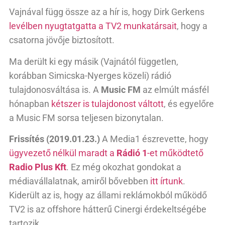
Vajnával függ össze az a hír is, hogy Dirk Gerkens
levélben nyugtatgatta a TV2 munkatársait
, hogy a
csatorna jövője biztosított.
Ma derült ki egy másik (Vajnától független,
korábban Simicska-Nyerges közeli) rádió
tulajdonosváltása is. A
Music FM
az elmúlt másfél
hónapban
kétszer is tulajdonost váltott
, és egyelőre
a Music FM sorsa teljesen bizonytalan.
Frissítés (2019.01.23.)
A Media1 észrevette, hogy
ügyvezető nélkül maradt a
Rádió 1
-et működtető
Radio Plus Kft
. Ez még okozhat gondokat a
médiavállalatnak, amiről bővebben
itt írtunk
.
Kiderült az is, hogy az állami reklámokból működő
TV2 is az offshore hátterű Cinergi érdekeltségébe
tartozik.