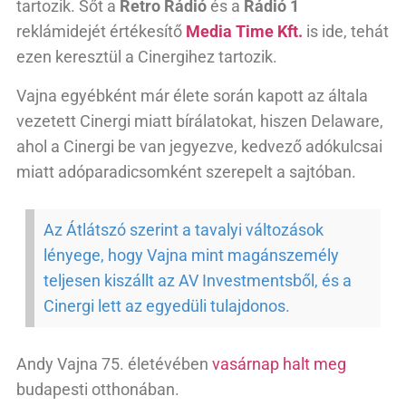
tartozik. Sőt a
Retro Rádió
és a
Rádió 1
reklámidejét értékesítő
Media Time Kft.
is ide, tehát
ezen keresztül a Cinergihez tartozik.
Vajna egyébként már élete során kapott az általa
vezetett Cinergi miatt bírálatokat, hiszen Delaware,
ahol a Cinergi be van jegyezve, kedvező adókulcsai
miatt adóparadicsomként szerepelt a sajtóban.
Az Átlátszó szerint a tavalyi változások
lényege, hogy Vajna mint magánszemély
teljesen kiszállt az AV Investmentsből, és a
Cinergi lett az egyedüli tulajdonos.
Andy Vajna 75. életévében
vasárnap halt meg
budapesti otthonában.