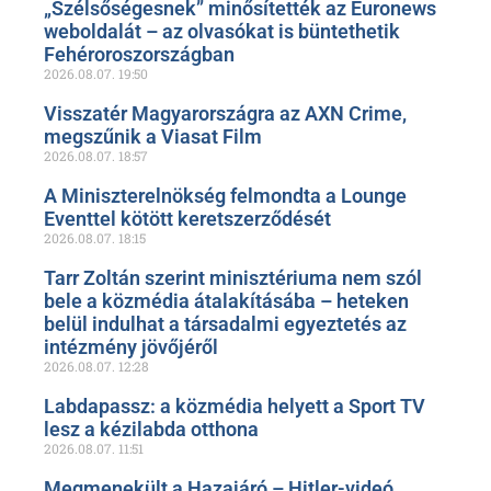
„Szélsőségesnek” minősítették az Euronews
weboldalát – az olvasókat is büntethetik
Fehéroroszországban
2026.08.07.
19:50
Visszatér Magyarországra az AXN Crime,
megszűnik a Viasat Film
2026.08.07.
18:57
A Miniszterelnökség felmondta a Lounge
Eventtel kötött keretszerződését
2026.08.07.
18:15
Tarr Zoltán szerint minisztériuma nem szól
bele a közmédia átalakításába – heteken
belül indulhat a társadalmi egyeztetés az
intézmény jövőjéről
2026.08.07.
12:28
Labdapassz: a közmédia helyett a Sport TV
lesz a kézilabda otthona
2026.08.07.
11:51
Megmenekült a Hazajáró – Hitler-videó,