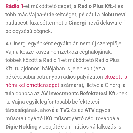
Rádió 1
-et működtető cégét, a
Radio Plus Kft.
-t és
több más Vajna-érdekeltséget, például a
Nobu
nevű
budapesti luxuséttermet a
Cinergi
nevű delaware-i
bejegyzésű cégnek.
A Cinergi egyébként egyáltalán nem új szereplője
Vajna kesze-kusza nemzetközi céghálójának,
többek között a Rádió 1-et működtető Radio Plus
Kft. tulajdonosi hálójában is jelen volt (ez a
békéscsabai botrányos rádiós pályázaton
okozott is
némi kellemetlenséget
számára), illetve a Cinergi a
tulajdonosa az
AV Investments Befektetési Kft.
-nek
is, Vajna egyik legfontosabb befektetési
társaságának, ahová a
TV2
és az
ATV
egyes
műsorait gyártó
IKO
műsorgyártó cég, továbbá a
Digic Holding
videojáték-animációs vállalkozás is