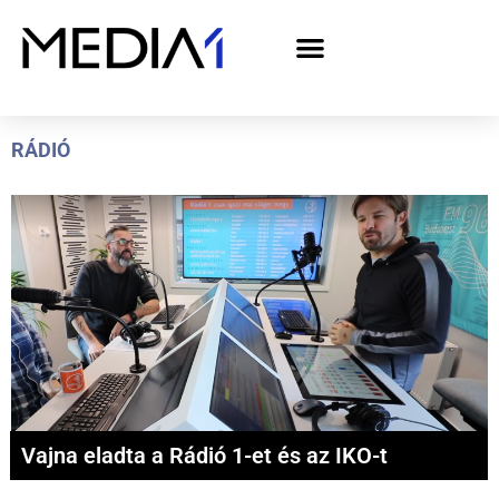
A Media1 médiaajánlata politikai hirdetőknek– országgyűlési választás 2026
RÁDIÓ
Vajna eladta a Rádió 1-et és az IKO-t