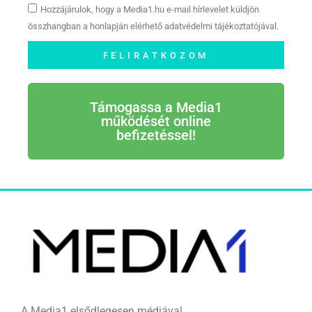
Hozzájárulok, hogy a Media1.hu e-mail hírlevelet küldjön
összhangban a honlapján elérhető adatvédelmi tájékoztatójával.
FELIRATKOZOM
Támogassa a Media1
működését online
befizetéssel!
A Media1 elsődlegesen médiával,