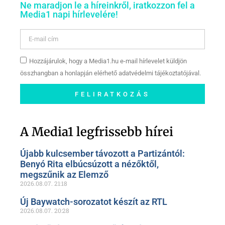
Ne maradjon le a híreinkről, iratkozzon fel a
Media1 napi hírlevelére!
Hozzájárulok, hogy a Media1.hu e-mail hírlevelet küldjön
összhangban a honlapján elérhető adatvédelmi tájékoztatójával.
FELIRATKOZÁS
Szóljon hozzá a Facebook-
oldalunkon!
A Media1 legfrissebb hírei
Újabb kulcsember távozott a Partizántól:
Benyó Rita elbúcsúzott a nézőktől,
megszűnik az Elemző
2026.08.07.
21:18
Új Baywatch-sorozatot készít az RTL
2026.08.07.
20:28