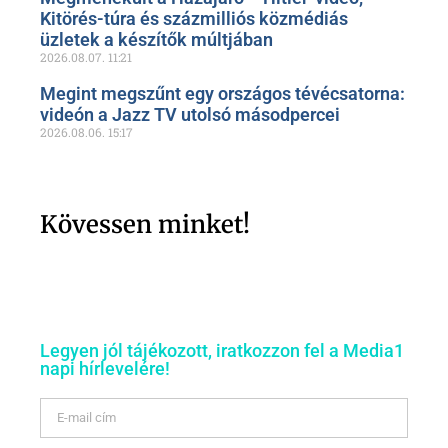
Kitörés-túra és százmilliós közmédiás
üzletek a készítők múltjában
2026.08.07.
11:21
Megint megszűnt egy országos tévécsatorna:
videón a Jazz TV utolsó másodpercei
2026.08.06.
15:17
Kövessen minket!
Legyen jól tájékozott, iratkozzon fel a Media1
napi hírlevelére!