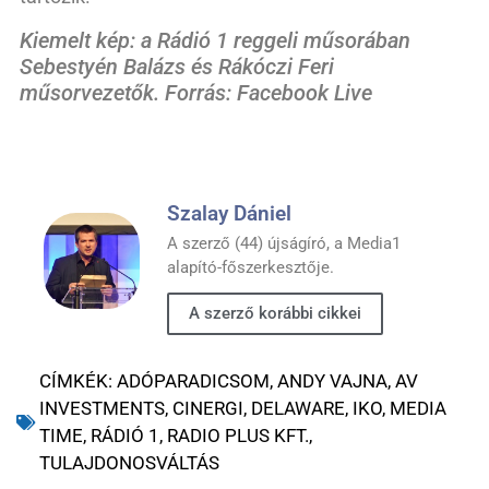
Kiemelt kép: a Rádió 1 reggeli műsorában
Sebestyén Balázs és Rákóczi Feri
műsorvezetők. Forrás: Facebook Live
Szalay Dániel
A szerző (44) újságíró, a Media1
alapító-főszerkesztője.
A szerző korábbi cikkei
CÍMKÉK:
ADÓPARADICSOM
,
ANDY VAJNA
,
AV
INVESTMENTS
,
CINERGI
,
DELAWARE
,
IKO
,
MEDIA
TIME
,
RÁDIÓ 1
,
RADIO PLUS KFT.
,
TULAJDONOSVÁLTÁS