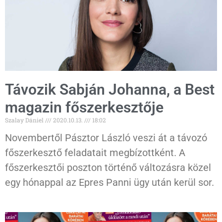
Távozik Sabján Johanna, a Best
magazin főszerkesztője
Szalay Dániel
2020.10.13.
18:02
Novembertől Pásztor László veszi át a távozó
főszerkesztő feladatait megbízottként. A
főszerkesztői poszton történő változásra közel
egy hónappal az Epres Panni ügy után kerül sor.