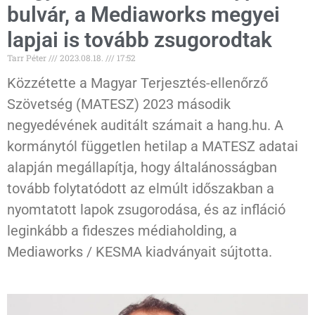
bulvár, a Mediaworks megyei
lapjai is tovább zsugorodtak
Tarr Péter
2023.08.18.
17:52
Közzétette a Magyar Terjesztés-ellenőrző
Szövetség (MATESZ) 2023 második
negyedévének auditált számait a hang.hu. A
kormánytól független hetilap a MATESZ adatai
alapján megállapítja, hogy általánosságban
tovább folytatódott az elmúlt időszakban a
nyomtatott lapok zsugorodása, és az infláció
leginkább a fideszes médiaholding, a
Mediaworks / KESMA kiadványait sújtotta.