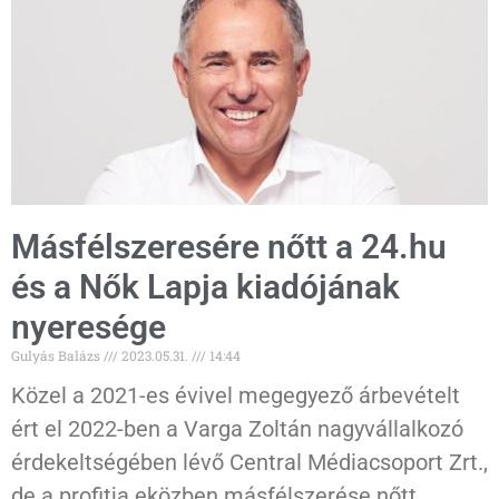
Másfélszeresére nőtt a 24.hu
és a Nők Lapja kiadójának
nyeresége
Gulyás Balázs
2023.05.31.
14:44
Közel a 2021-es évivel megegyező árbevételt
ért el 2022-ben a Varga Zoltán nagyvállalkozó
érdekeltségében lévő Central Médiacsoport Zrt.,
de a profitja eközben másfélszerése nőtt.