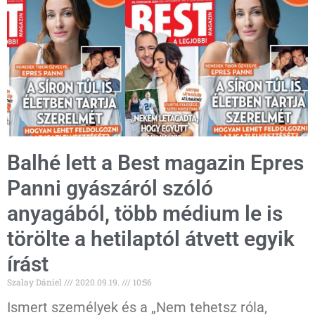
Balhé lett a Best magazin Epres
Panni gyászáról szóló
anyagából, több médium le is
törölte a hetilaptól átvett egyik
írást
Szalay Dániel
2020.09.19.
10:56
Ismert személyek és a „Nem tehetsz róla,