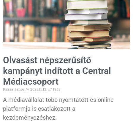
Olvasást népszerűsítő
kampányt indított a Central
Médiacsoport
Kasza János
2021.11.12.
19:19
A médiavállalat több nyomtatott és online
platformja is csatlakozott a
kezdeményezéshez.