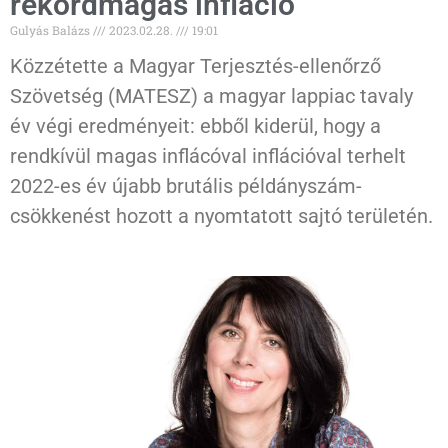
rekordmagas infláció
Gulyás Balázs
2023.02.28.
19:01
Közzétette a Magyar Terjesztés-ellenőrző
Szövetség (MATESZ) a magyar lappiac tavaly
év végi eredményeit: ebből kiderül, hogy a
rendkívül magas inflácóval inflációval terhelt
2022-es év újabb brutális példányszám-
csökkenést hozott a nyomtatott sajtó területén.