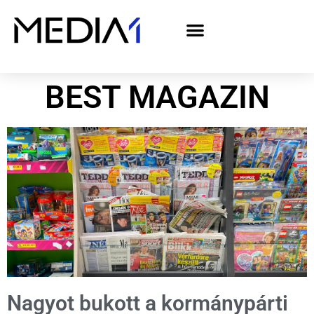
A Media1 médiaajánlata politikai hirdetőknek– országgyűlési választás 2026
BEST MAGAZIN
Nagyot bukott a kormánypárti