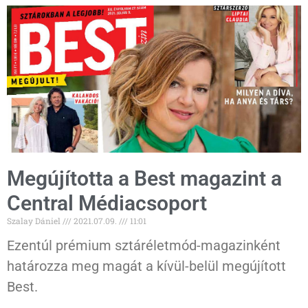
Megújította a Best magazint a
Central Médiacsoport
Szalay Dániel
2021.07.09.
11:01
Ezentúl prémium sztáréletmód-magazinként
határozza meg magát a kívül-belül megújított
Best.