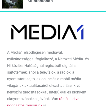
Klubrádióban
A Media1 elsődlegesen médiával,
nyilvánossággal foglalkozó, a Nemzeti Média- és
Hírközlési Hatóságnál regisztrált digitális
sajtótermék, ahol a televíziók, a rádiók, a
nyomtatott sajtó, az online és a mobil média
világának aktualitásairól olvashat. Ezenkívül
helyszíni tudósításokkal, interjúkkal és időnként
oknyomozásokkal jövünk. Van
rádió- illetve
podcastos műsorunk
is.