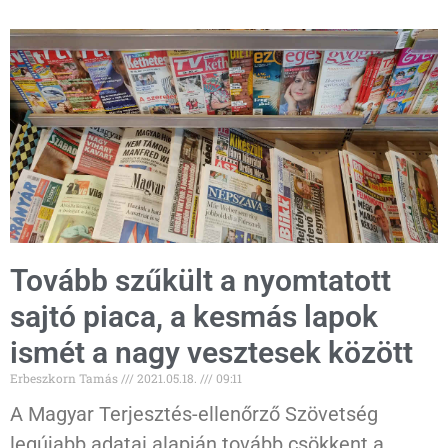
Tovább szűkült a nyomtatott
sajtó piaca, a kesmás lapok
ismét a nagy vesztesek között
Erbeszkorn Tamás
2021.05.18.
09:11
A Magyar Terjesztés-ellenőrző Szövetség
legújabb adatai alapján tovább csökkent a