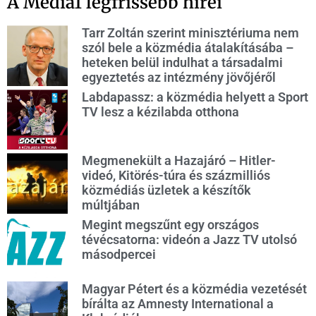
A Media1 legfrissebb hírei
Tarr Zoltán szerint minisztériuma nem
szól bele a közmédia átalakításába –
heteken belül indulhat a társadalmi
egyeztetés az intézmény jövőjéről
Labdapassz: a közmédia helyett a Sport
TV lesz a kézilabda otthona
Megmenekült a Hazajáró – Hitler-
videó, Kitörés-túra és százmilliós
közmédiás üzletek a készítők
múltjában
Megint megszűnt egy országos
tévécsatorna: videón a Jazz TV utolsó
másodpercei
Magyar Pétert és a közmédia vezetését
bírálta az Amnesty International a