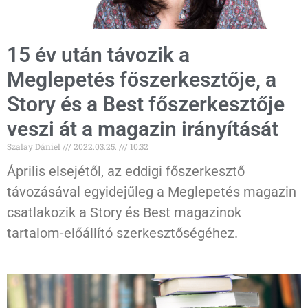
15 év után távozik a
Meglepetés főszerkesztője, a
Story és a Best főszerkesztője
veszi át a magazin irányítását
Szalay Dániel
2022.03.25.
10:32
Április elsejétől, az eddigi főszerkesztő
távozásával egyidejűleg a Meglepetés magazin
csatlakozik a Story és Best magazinok
tartalom-előállító szerkesztőségéhez.