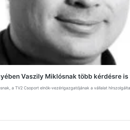
yében Vaszily Miklósnak több kérdésre is 
ósnak, a TV2 Csoport elnök-vezérigazgatójának a vállalat hírszolgált