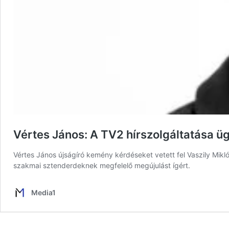
Vértes János: A TV2 hírszolgáltatása üg
Vértes János újságíró kemény kérdéseket vetett fel Vaszily Mikl
szakmai sztenderdeknek megfelelő megújulást ígért.
Media1