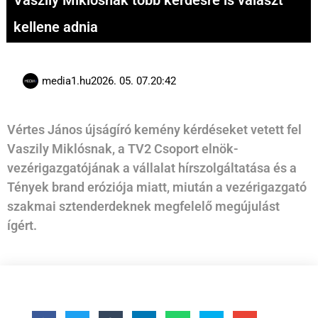
Vaszily Miklósnak több kérdésre is választ
kellene adnia
media1.hu
2026. 05. 07.
20:42
Vértes János újságíró kemény kérdéseket vetett fel
Vaszily Miklósnak, a TV2 Csoport elnök-
vezérigazgatójának a vállalat hírszolgáltatása és a
Tények brand eróziója miatt, miután a vezérigazgató
szakmai sztenderdeknek megfelelő megújulást
ígért.