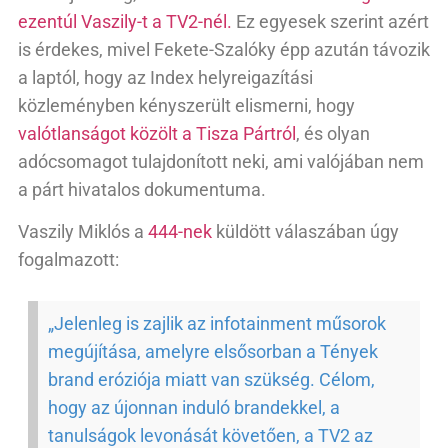
ezentúl Vaszily-t a TV2-nél.
Ez egyesek szerint azért
is érdekes, mivel Fekete-Szalóky épp azután távozik
a laptól, hogy az Index helyreigazítási
közleményben kényszerült elismerni, hogy
valótlanságot közölt a Tisza Pártról
, és olyan
adócsomagot tulajdonított neki, ami valójában nem
a párt hivatalos dokumentuma.
Vaszily Miklós a
444-nek
küldött válaszában úgy
fogalmazott:
„Jelenleg is zajlik az infotainment műsorok
megújítása, amelyre elsősorban a Tények
brand eróziója miatt van szükség. Célom,
hogy az újonnan induló brandekkel, a
tanulságok levonását követően, a TV2 az