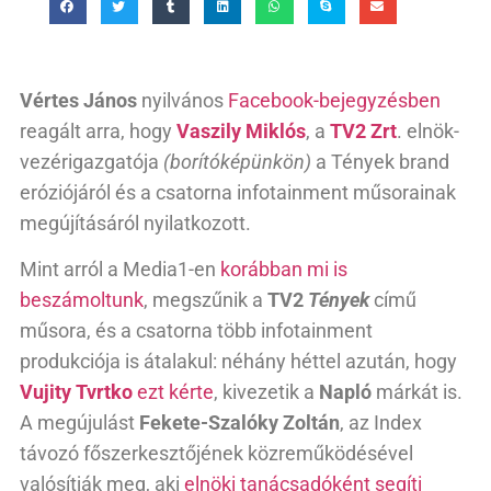
Vértes János
nyilvános
Facebook-bejegyzésben
reagált arra, hogy
Vaszily Miklós
, a
TV2 Zrt
. elnök-
vezérigazgatója
(borítóképünkön)
a Tények brand
eróziójáról és a csatorna infotainment műsorainak
megújításáról nyilatkozott.
Mint arról a Media1-en
korábban mi is
beszámoltunk
, megszűnik a
TV2
Tények
című
műsora, és a csatorna több infotainment
produkciója is átalakul: néhány héttel azután, hogy
Vujity Tvrtko
ezt kérte
, kivezetik a
Napló
márkát is.
A megújulást
Fekete-Szalóky Zoltán
, az Index
távozó főszerkesztőjének közreműködésével
valósítják meg, aki
elnöki tanácsadóként segíti