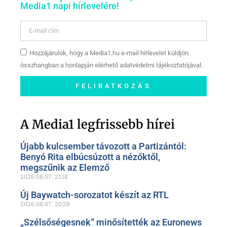
Media1 napi hírlevelére!
Hozzájárulok, hogy a Media1.hu e-mail hírlevelet küldjön
összhangban a honlapján elérhető adatvédelmi tájékoztatójával.
FELIRATKOZÁS
Szóljon hozzá a Facebook-
oldalunkon!
A Media1 legfrissebb hírei
Újabb kulcsember távozott a Partizántól:
Benyó Rita elbúcsúzott a nézőktől,
megszűnik az Elemző
2026.08.07.
21:18
Új Baywatch-sorozatot készít az RTL
2026.08.07.
20:28
„Szélsőségesnek” minősítették az Euronews