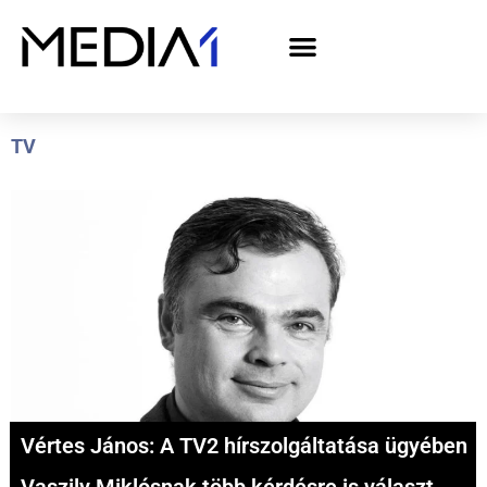
A Media1 médiaajánlata politikai hirdetőknek– országgyűlési választás 2026
TV
Vértes János: A TV2 hírszolgáltatása ügyében