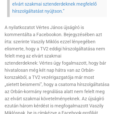
elvárt szakmai sztenderdeknek megfelelő
hírszolgáltatást nyújtson.”
A nyilatkozatot Vértes János újságíró is
kommentálta a Facebookon. Bejegyzésében azt
írta: szerinte Vaszily Miklós ezzel lényegében
elismerte, hogy a TV2 eddigi hírszolgáltatása nem
felelt meg az elvárt szakmai
sztenderdeknek: Vértes úgy fogalmazott, hogy bár
hivatalosan még két nap hátra van az Orbán-
korszakból, a TV2 vezérigazgatója már most
„sietett beismerni”, hogy a csatorna hírszolgáltatása
az Orbán-kormány regnálása alatt nem felelt meg
az elvárt szakmai követelményeknek. Az újságíró
ezután három kérdést is megfogalmazott Vaszily
Miklósnak, be is címkézve a Facebook-profilját.