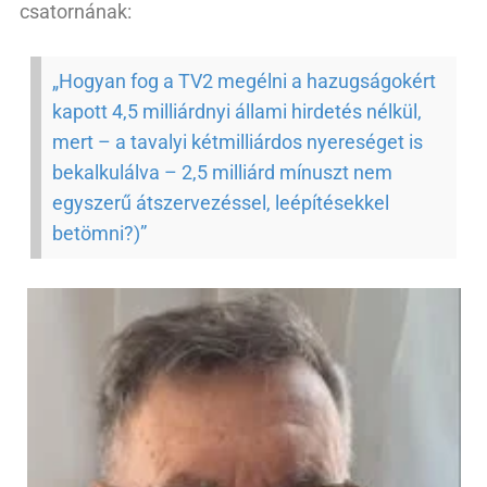
csatornának:
„Hogyan fog a TV2 megélni a hazugságokért
kapott 4,5 milliárdnyi állami hirdetés nélkül,
mert – a tavalyi kétmilliárdos nyereséget is
bekalkulálva – 2,5 milliárd mínuszt nem
egyszerű átszervezéssel, leépítésekkel
betömni?)”