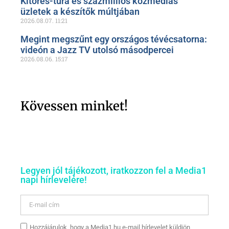
Kitörés-túra és százmilliós közmédiás
üzletek a készítők múltjában
2026.08.07.
11:21
Megint megszűnt egy országos tévécsatorna:
videón a Jazz TV utolsó másodpercei
2026.08.06.
15:17
Kövessen minket!
Legyen jól tájékozott, iratkozzon fel a Media1
napi hírlevelére!
Hozzájárulok, hogy a Media1.hu e-mail hírlevelet küldjön