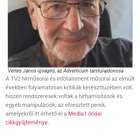
Vértes János újságíró, az Adverticum társtulajdonosa
A TV2 hírműsorai és infotainment műsorai az elmúlt
években folyamatosan kritikák kereszttüzében volt,
hiszen rendszeresek voltak a hírhamisítások és
egyéb manipulációk, az elvesztett perek,
amelyekről itt érhető el a
Media1 óriási
cikkgyűjteménye
.