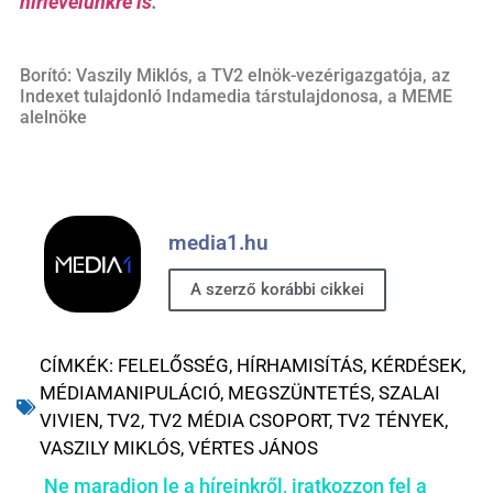
hírlevelünkre is
.
Borító: Vaszily Miklós, a TV2 elnök-vezérigazgatója, az
Indexet tulajdonló Indamedia társtulajdonosa, a MEME
alelnöke
media1.hu
A szerző korábbi cikkei
CÍMKÉK:
FELELŐSSÉG
,
HÍRHAMISÍTÁS
,
KÉRDÉSEK
,
MÉDIAMANIPULÁCIÓ
,
MEGSZÜNTETÉS
,
SZALAI
VIVIEN
,
TV2
,
TV2 MÉDIA CSOPORT
,
TV2 TÉNYEK
,
VASZILY MIKLÓS
,
VÉRTES JÁNOS
Ne maradjon le a híreinkről, iratkozzon fel a