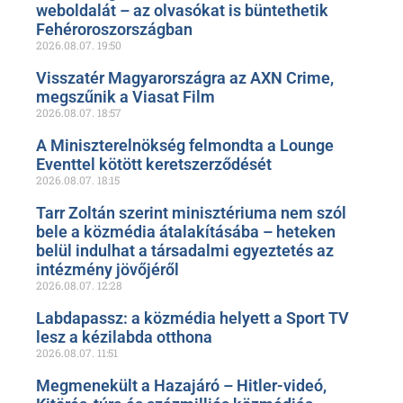
weboldalát – az olvasókat is büntethetik
Fehéroroszországban
2026.08.07.
19:50
Visszatér Magyarországra az AXN Crime,
megszűnik a Viasat Film
2026.08.07.
18:57
A Miniszterelnökség felmondta a Lounge
Eventtel kötött keretszerződését
2026.08.07.
18:15
Tarr Zoltán szerint minisztériuma nem szól
bele a közmédia átalakításába – heteken
belül indulhat a társadalmi egyeztetés az
intézmény jövőjéről
2026.08.07.
12:28
Labdapassz: a közmédia helyett a Sport TV
lesz a kézilabda otthona
2026.08.07.
11:51
Megmenekült a Hazajáró – Hitler-videó,