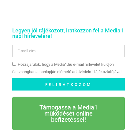
Legyen jól tájékozott, iratkozzon fel a Media1
napi hírlevelére!
Hozzájárulok, hogy a Media1.hu e-mail hírlevelet küldjön
összhangban a honlapján elérhető adatvédelmi tájékoztatójával.
FELIRATKOZOM
Támogassa a Media1
működését online
befizetéssel!