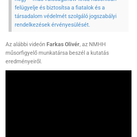
felügyelje és biztosítsa a fiatalok és a
társadalom védelmét szolgáló jogszabályi
rendelkezések érvényesülését.
Az alábbi videón
Farkas Olivér
, az NMHH
műsorfigyelő munkatársa beszél a kutatás
eredményeiről.