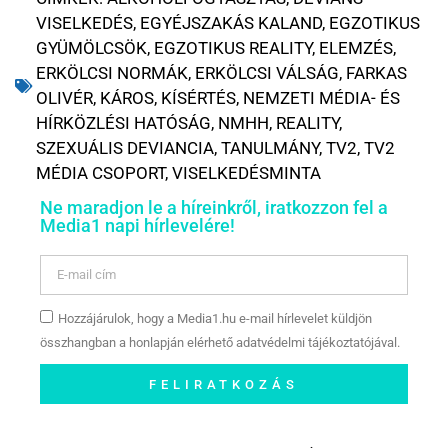
VISELKEDÉS
,
EGYÉJSZAKÁS KALAND
,
EGZOTIKUS
GYÜMÖLCSÖK
,
EGZOTIKUS REALITY
,
ELEMZÉS
,
ERKÖLCSI NORMÁK
,
ERKÖLCSI VÁLSÁG
,
FARKAS
OLIVÉR
,
KÁROS
,
KÍSÉRTÉS
,
NEMZETI MÉDIA- ÉS
HÍRKÖZLÉSI HATÓSÁG
,
NMHH
,
REALITY
,
SZEXUÁLIS DEVIANCIA
,
TANULMÁNY
,
TV2
,
TV2
MÉDIA CSOPORT
,
VISELKEDÉSMINTA
Ne maradjon le a híreinkről, iratkozzon fel a
Media1 napi hírlevelére!
Hozzájárulok, hogy a Media1.hu e-mail hírlevelet küldjön
összhangban a honlapján elérhető adatvédelmi tájékoztatójával.
FELIRATKOZÁS
Szóljon hozzá a Facebook-