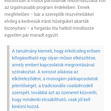
elsősorban a műsor párosainak felbomlasztása volt
az izgalmasabb program érdekében. Ennek
megfelelően – bár a szereplők részvételükkel
elvileg a kedvesük iránti hűségüket akarták
bizonyítani – a forgatás óta hatból mindössze
egyetlen pár maradt együtt.
A tanulmány kiemeli, hogy erkölcsileg erősen
kifogásolható egy olyan műsor elkészítése,
amely emberi kapcsolatok megrontásával
szórakoztat. A sorozat aláássa az
elköteleződést, a monogám párkapcsolatok
jelentőségét, a tradicionális családmodell
szerepét, továbbá azt az üzenetet közvetíti,
hogy mindenki elcsábítható, csak jól kell
kinézni hozzá.