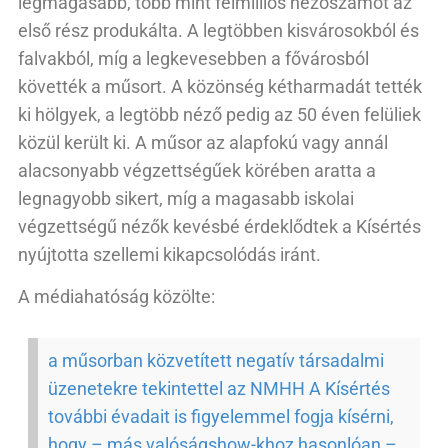
legmagasabb, több mint félmilliós nézőszámot az
első rész produkálta. A legtöbben kisvárosokból és
falvakból, míg a legkevesebben a fővárosból
követték a műsort. A közönség kétharmadát tették
ki hölgyek, a legtöbb néző pedig az 50 éven felüliek
közül került ki. A műsor az alapfokú vagy annál
alacsonyabb végzettségűek körében aratta a
legnagyobb sikert, míg a magasabb iskolai
végzettségű nézők kevésbé érdeklődtek a Kísértés
nyújtotta szellemi kikapcsolódás iránt.
A médiahatóság közölte:
a műsorban közvetített negatív társadalmi
üzenetekre tekintettel az NMHH A Kísértés
további évadait is figyelemmel fogja kísérni,
hogy – más valóságshow-khoz hasonlóan –