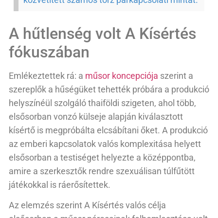
A hűtlenség volt A Kísértés
fókuszában
Emlékeztettek rá: a
műsor koncepciója
szerint a
szereplők a hűségüket tehették próbára a produkció
helyszínéül szolgáló thaiföldi szigeten, ahol több,
elsősorban vonzó külseje alapján kiválasztott
kísértő is megpróbálta elcsábítani őket. A produkció
az emberi kapcsolatok valós komplexitása helyett
elsősorban a testiséget helyezte a középpontba,
amire a szerkesztők rendre szexuálisan túlfűtött
játékokkal is ráerősítettek.
Az elemzés szerint A Kísértés valós célja