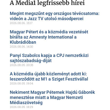
oldalunkon!
A Media1 legfrissebb hírei
Megint megszűnt egy országos tévécsatorna:
videón a Jazz TV utolsó másodpercei
2026.08.06.
15:17
Magyar Pétert és a közmédia vezetését
bírálta az Amnesty International a
Klubrádióban
2026.08.06.
14:30
Panyi Szabolcs kapja a CPJ nemzetközi
sajtószabadság-díját
2026.08.05.
20:35
A közmédia újabb közleményt adott ki:
leszerződött az M1 a Sziget Fesztivállal
2026.08.05.
19:04
Nekiment Magyar Péternek Hajdú Gáborék
menesztése miatt a Magyar Nemzeti
Médiaszövetség
2026.08.05.
18:29