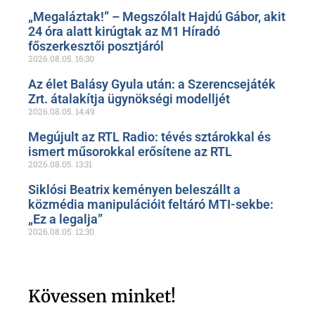
„Megaláztak!” – Megszólalt Hajdú Gábor, akit
24 óra alatt kirúgtak az M1 Híradó
főszerkesztői posztjáról
2026.08.05.
16:30
Az élet Balásy Gyula után: a Szerencsejáték
Zrt. átalakítja ügynökségi modelljét
2026.08.05.
14:49
Megújult az RTL Radio: tévés sztárokkal és
ismert műsorokkal erősítene az RTL
2026.08.05.
13:31
Siklósi Beatrix keményen beleszállt a
közmédia manipulációit feltáró MTI-sekbe:
„Ez a legalja”
2026.08.05.
12:30
Kövessen minket!