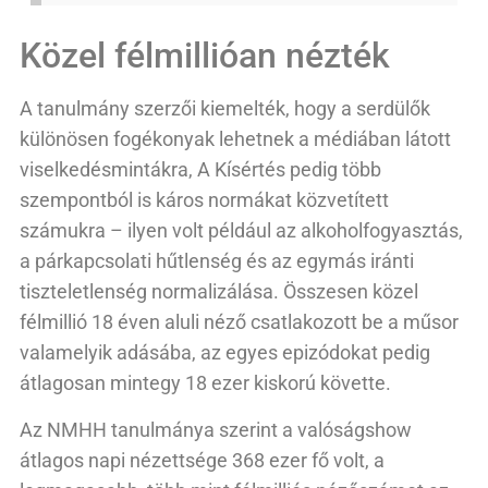
Közel félmillióan nézték
A tanulmány szerzői kiemelték, hogy a serdülők
különösen fogékonyak lehetnek a médiában látott
viselkedésmintákra, A Kísértés pedig több
szempontból is káros normákat közvetített
számukra – ilyen volt például az alkoholfogyasztás,
a párkapcsolati hűtlenség és az egymás iránti
tiszteletlenség normalizálása. Összesen közel
félmillió 18 éven aluli néző csatlakozott be a műsor
valamelyik adásába, az egyes epizódokat pedig
átlagosan mintegy 18 ezer kiskorú követte.
Az NMHH tanulmánya szerint a valóságshow
átlagos napi nézettsége 368 ezer fő volt, a