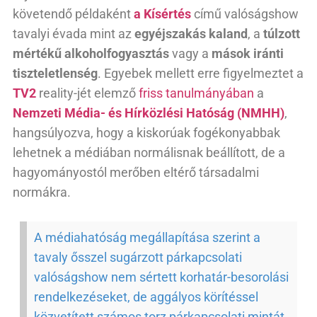
követendő példaként
a Kísértés
című valóságshow
tavalyi évada mint az
egyéjszakás kaland
, a
túlzott
mértékű alkoholfogyasztás
vagy a
mások iránti
tiszteletlenség
. Egyebek mellett erre figyelmeztet a
TV2
reality-jét elemző
friss tanulmányában
a
Nemzeti Média- és Hírközlési Hatóság (NMHH)
,
hangsúlyozva, hogy a kiskorúak fogékonyabbak
lehetnek a médiában normálisnak beállított, de a
hagyományostól merőben eltérő társadalmi
normákra.
A médiahatóság megállapítása szerint a
tavaly ősszel sugárzott párkapcsolati
valóságshow nem sértett korhatár-besorolási
rendelkezéseket, de aggályos körítéssel
közvetített számos torz párkapcsolati mintát.