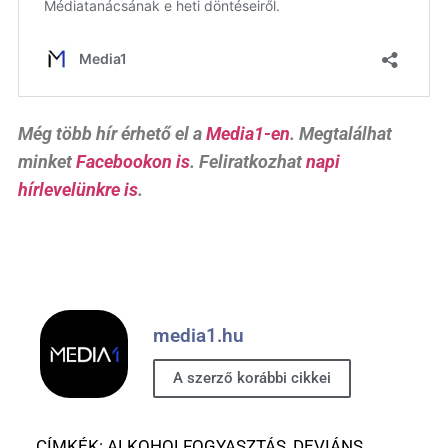
Még több hír érhető el a
Media1-en
. Megtalálhat
minket
Facebookon is
. Feliratkozhat
napi
hírlevelünkre is
.
media1.hu
A szerző korábbi cikkei
CÍMKÉK:
ALKOHOLFOGYASZTÁS
,
DEVIÁNS