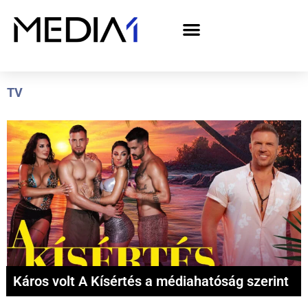
A Media1 médiaajánlata politikai hirdetőknek– országgyűlési választás 2026
TV
Káros volt A Kísértés a médiahatóság szerint