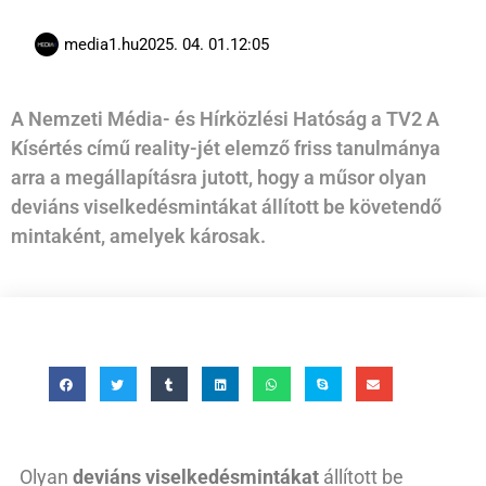
media1.hu
2025. 04. 01.
12:05
A Nemzeti Média- és Hírközlési Hatóság a TV2 A
Kísértés című reality-jét elemző friss tanulmánya
arra a megállapításra jutott, hogy a műsor olyan
deviáns viselkedésmintákat állított be követendő
mintaként, amelyek károsak.
Olyan
deviáns viselkedésmintákat
állított be