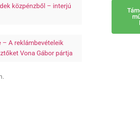
ek közpénzből – interjú
Tám
mű
e – A reklámbevételeik
sztőket Vona Gábor pártja
n.