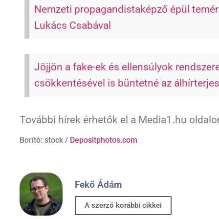
Nemzeti propagandistaképző épül temérd
Lukács Csabával
Jöjjön a fake-ek és ellensúlyok rendszer
csökkentésével is büntetné az álhírterje
További hírek érhetők el a Media1.hu oldalo
Borító: stock /
Depositphotos.com
Fekő Ádám
A szerző korábbi cikkei