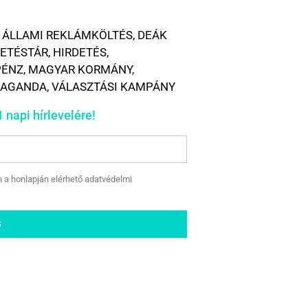
,
ÁLLAMI REKLÁMKÖLTÉS
,
DEÁK
DETÉSTÁR
,
HIRDETÉS
,
PÉNZ
,
MAGYAR KORMÁNY
,
PAGANDA
,
VÁLASZTÁSI KAMPÁNY
 napi hírlevelére!
n a honlapján elérhető adatvédelmi
S