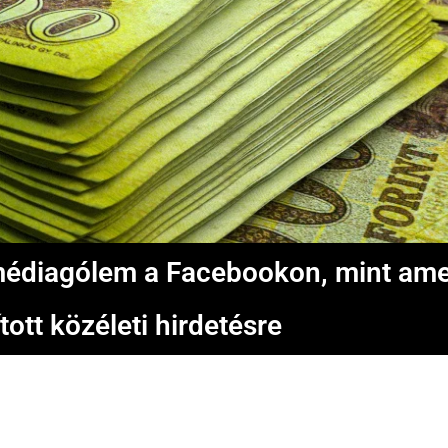
s médiagólem a Facebookon, mint am
ott közéleti hirdetésre