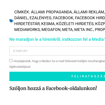
CÍMKÉK:
ÁLLAMI PROPAGANDA
,
ÁLLAMI REKLÁM
DÁNIEL
,
EZALÉNYEG
,
FACEBOOK
,
FACEBOOK HIR
HIRDETÉSTÁR
,
KESMA
,
KÖZÉLETI HIRDETÉS
,
KÖZ
MEDIAWORKS
,
MEGAFON
,
META
,
META INC.
,
PRO
Ne maradjon le a híreinkről, iratkozzon fel a Media1
Hozzájárulok, hogy a Media1.hu e-mail hírlevelet küldjön összhangba
tájékoztatójával.
FELIRATKOZÁ
Szóljon hozzá a Facebook-oldalunkon!