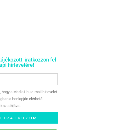
tájékozott, iratkozzon fel
pi hírlevelére!
, hogy a Media1.hu e-mail hírlevelet
gban a honlapján elérhető
koztatójával.
ELIRATKOZOM