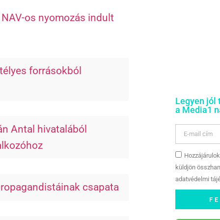
t
NAV-os nyomozás indult
télyes forrásokból
Legyen jól 
a Media1 na
án Antal hivatalából
alkozóhoz
Hozzájárulok
küldjön összhan
adatvédelmi tájé
propagandistáinak csapata
F