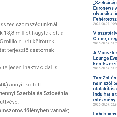
„Szélsőség
Euronews w
olvasókat i
Fehéroros
z összes szomszédunknál
2026.08.07.
19:5
k 18,8 milliót hagytak ott a
Visszatér 
Crime, meg
 millió eurót költöttek;
2026.08.07.
18:5
dát terjesztő csatornák
A Miniszte
Lounge Even
keretszerz
 teljesen inaktív oldal is
2026.08.07.
18:1
Tarr Zoltán
nem szól b
MA)
annyit költött
átalakítás
 amennyi
Szerbia és Szlovénia
indulhat a 
intézmény 
üttvéve;
2026.08.07.
12:2
omszoros fölényben
vannak;
Labdapassz