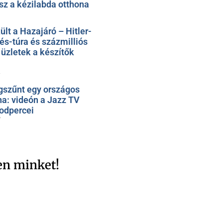
sz a kézilabda otthona
t a Hazajáró – Hitler-
rés-túra és százmilliós
üzletek a készítők
1
szűnt egy országos
na: videón a Jazz TV
odpercei
7
en minket!