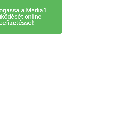
ogassa a Media1
ködését online
befizetéssel!