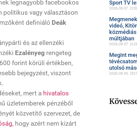
vének legnagyobb facebookos
Sport TV le
2026.08.07.
11:51
m politikus vagy választáson
Megmenekül
lemzőként definiáló
Deák
videó, Kitö
közmédiás 
múltjában
ypárti és az ellenzéki
2026.08.07.
11:2
enzéki
Ezalényeg
rengeteg
Megint meg
tévécsator
00 forint körüli értékben,
utolsó más
sebb bejegyzést, viszont
2026.08.06.
15:1
k.
rdéseket, mert a
hivatalos
Kövess
mű üzletemberek pénzéből
nyét közvetítő szervezet, de
óság,
hogy azért nem kizárt