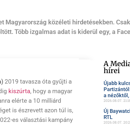
eget Magyarország közéleti hirdetésekben. Csa
öltött. Több izgalmas adat is kiderül egy, a F
A Media
hírei
a)
2019 tavasza óta gyűjti a
Újabb kulc
Partizántól
edig
kiszúrta
, hogy a magyar
a nézőktől
nra elérte a 10 milliárd
2026.08.07.
21:1
et is észrevett azon túl is,
Új Baywatc
RTL
 2022-es választási kampány
2026.08.07.
20: