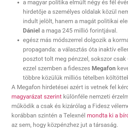
a magyar politika elmúlt négy és fél é
hirdetője a személyes oldalak közül ne
indult jelölt, hanem a magát politikai e
Dániel
a maga 245 millió forintjával.
egész más módszerrel dolgozik a kormán
propaganda: a választás óta inaktív ell
posztot tolt meg pénzzel, sokszor csak 6
ezzel szemben a fideszes
Megafon
keve
többre közülük milliós tételben költötte
A Megafon hirdetései azért is vetnek fel ké
magyarázat szerint
különféle nemzeti érzel
működik a csak és kizárólag a Fidesz vélemé
korábban szintén a Telexnél
mondta ki a bír
az sem, hogy közpénzhez jut a társaság.