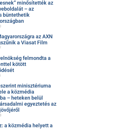
esnek” minősítették az
eboldalát – az
s büntethetik
zországban
0
Magyarországra az AXN
szűnik a Viasat Film
7
relnökség felmondta a
ttel kötött
ődését
5
 szerint minisztériuma
ele a közmédia
ába – heteken belül
társadalmi egyeztetés az
jövőjéről
8
: a közmédia helyett a