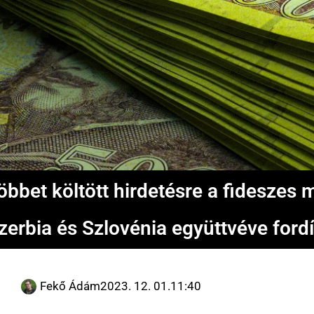
öbbet költött hirdetésre a fidesze
zerbia és Szlovénia együttvéve fordít
Fekő Ádám
2023. 12. 01.
11:40