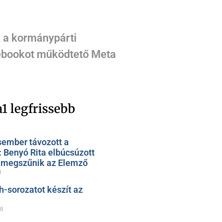
k a kormánypárti
acebookot működtető Meta
1 legfrissebb
sember távozott a
: Benyó Rita elbúcsúzott
, megszűnik az Elemző
8
h-sorozatot készít az
28