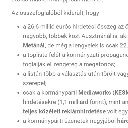
Az összefoglalóból kiderült, hogy
a 26,6 millió eurós hirdetési összeg a
nagyobb, többek közt Ausztriánál is, aki
Metánál,
de még a lengyelek is csak 22,5
a toplista felét a kormányzati propagan
foglalják el, rengeteg a megafonos;
a listán több a választás után törölt vagy
szerepel;
csak a kormánypárti
Mediaworks
(
KES
hirdetésekre (1,1 milliárd forint), mint
teljes közéleti reklámhirdetése
volt egy
a kormánypárti üzenetek nagyjából
hár