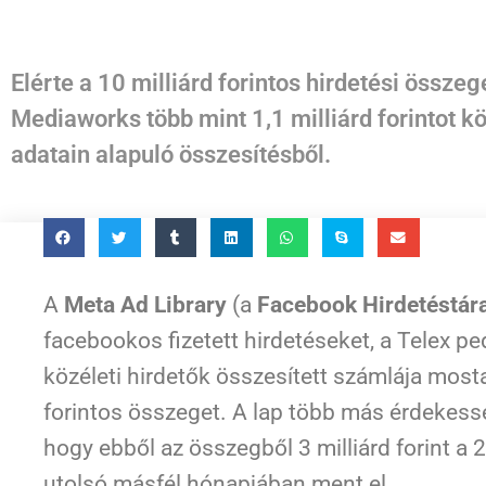
Elérte a 10 milliárd forintos hirdetési össz
Mediaworks több mint 1,1 milliárd forintot k
adatain alapuló összesítésből.
A
Meta Ad Library
(a
Facebook Hirdetéstár
facebookos fizetett hirdetéseket, a Telex p
közéleti hirdetők összesített számlája mosta
forintos összeget. A lap több más érdekesség
hogy ebből az összegből 3 milliárd forint a
utolsó másfél hónapjában ment el.