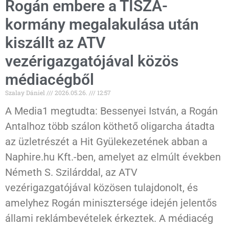
Rogán embere a TISZA-
kormány megalakulása után
kiszállt az ATV
vezérigazgatójával közös
médiacégből
Szalay Dániel
2026.05.26.
12:57
A Media1 megtudta: Bessenyei István, a Rogán
Antalhoz több szálon köthető oligarcha átadta
az üzletrészét a Hit Gyülekezetének abban a
Naphire.hu Kft.-ben, amelyet az elmúlt években
Németh S. Szilárddal, az ATV
vezérigazgatójával közösen tulajdonolt, és
amelyhez Rogán minisztersége idején jelentős
állami reklámbevételek érkeztek. A médiacég