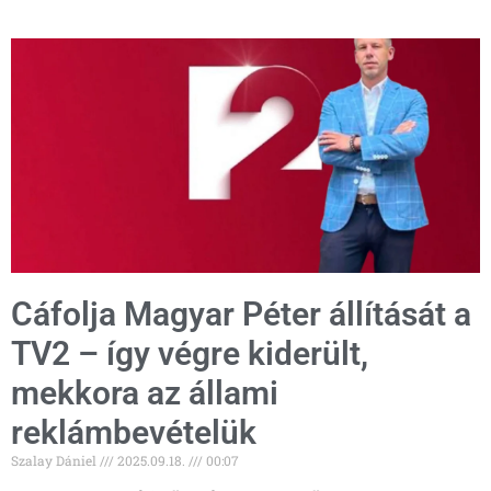
Cáfolja Magyar Péter állítását a
TV2 – így végre kiderült,
mekkora az állami
reklámbevételük
Szalay Dániel
2025.09.18.
00:07