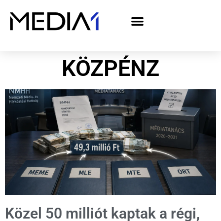
A Media1 médiaajánlata politikai hirdetőknek– országgyűlési választás 2026
KÖZPÉNZ
Közel 50 milliót kaptak a régi,