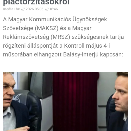
piactorzításokról
media1.hu
2026.05.05.
16:46
A Magyar Kommunikációs Ügynökségek
Szövetsége (MAKSZ) és a Magyar
Reklámszövetség (MRSZ) szükségesnek tartja
rögzíteni álláspontját a Kontroll május 4-i
műsorában elhangzott Balásy-interjú kapcsán: