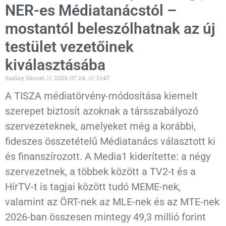
NER-es Médiatanácstól –
mostantól beleszólhatnak az új
testület vezetőinek
kiválasztásába
Szalay Dániel
2026.07.24.
13:47
A TISZA médiatörvény-módosítása kiemelt
szerepet biztosít azoknak a társszabályozó
szervezeteknek, amelyeket még a korábbi,
fideszes összetételű Médiatanács választott ki
és finanszírozott. A Media1 kiderítette: a négy
szervezetnek, a többek között a TV2-t és a
HírTV-t is tagjai között tudó MEME-nek,
valamint az ÖRT-nek az MLE-nek és az MTE-nek
2026-ban összesen mintegy 49,3 millió forint