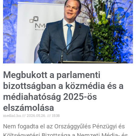
Megbukott a parlamenti
bizottságban a közmédia és a
médiahatóság 2025-ös
elszámolása
media1.hu
2026.05.26.
15:38
Nem fogadta el az Országgyűlés Pénzügyi és
Költségvetési Bizottsága a Nemzeti Média- és