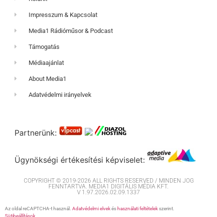
Impresszum & Kapcsolat
Media1 Rádióműsor & Podcast
Támogatás
Médiaajánlat
About Media1
Adatvédelmi irányelvek
Partnerünk:
Ügynökségi értékesítési képviselet:
COPYRIGHT © 2019-2026 ALL RIGHTS RESERVED / MINDEN JOG
FENNTARTVA. MEDIA1 DIGITÁLIS MÉDIA KFT.
V 1.97.2026.02.09.1337
Az oldal reCAPTCHA-t használ.
Adatvédelmi elvek
és
használati feltételek
szerint.
Sütibeállítások