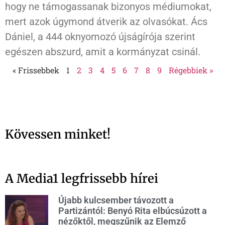
hogy ne támogassanak bizonyos médiumokat,
mert azok úgymond átverik az olvasókat. Ács
Dániel, a 444 oknyomozó újságírója szerint
egészen abszurd, amit a kormányzat csinál.
« Frissebbek
1
2
3
4
5
6
7
8
9
Régebbiek »
Kövessen minket!
A Media1 legfrissebb hírei
Újabb kulcsember távozott a
Partizántól: Benyó Rita elbúcsúzott a
nézőktől, megszűnik az Elemző