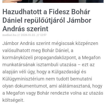
Hazudhatott a Fidesz Bohár
Dániel repülőútjáról Jámbor
András szerint
media1.hu
2026.01.22.
12:57
Jámbor András szerint mégiscsak közpénzen
valósulhatott meg Bohár Dániel, a
kormányközeli propagandaközpont, a Megafon
munkatársának isztambuli utazása – ezt az
alapján véli úgy, hogy a Külgazdasági és
Külügyminisztérium nem tudott bemutatni
olyan dokumentumot, ami alátámasztaná, hogy
a Megafon vagy Bohár rendezte volna az utazás
költségeit.