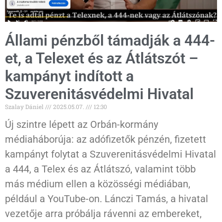
Állami pénzből támadják a 444-
et, a Telexet és az Átlátszót –
kampányt indított a
Szuverenitásvédelmi Hivatal
Szalay Dániel
2025.05.07.
12:30
Új szintre lépett az Orbán-kormány
médiaháborúja: az adófizetők pénzén, fizetett
kampányt folytat a Szuverenitásvédelmi Hivatal
a 444, a Telex és az Átlátszó, valamint több
más médium ellen a közösségi médiában,
például a YouTube-on. Lánczi Tamás, a hivatal
vezetője arra próbálja rávenni az embereket,