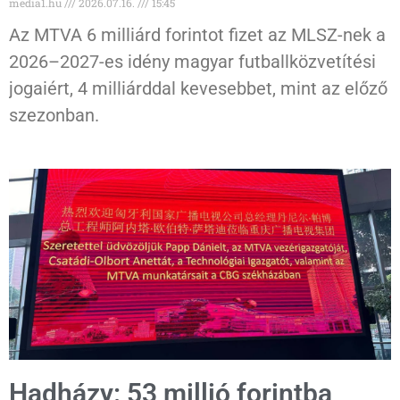
media1.hu
2026.07.16.
15:45
Az MTVA 6 milliárd forintot fizet az MLSZ-nek a
2026–2027-es idény magyar futballközvetítési
jogaiért, 4 milliárddal kevesebbet, mint az előző
szezonban.
Hadházy: 53 millió forintba