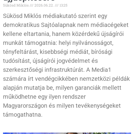
Sükösd Miklós
2026.06.22.
13:25
Sükösd Miklós médiakutató szerint egy
demokratikus Sajtóalapnak nem médiacégeket
kellene eltartania, hanem közérdekű újságírói
munkát támogatnia: helyi nyilvánosságot,
tényfeltárást, kisebbségi médiát, bírósági
tudósítást, újságírói jogvédelmet és
szerkesztőségi infrastruktúrát. A Media1
számára írt vendégcikkében nemzetközi példák
alapján mutatja be, milyen garanciák mellett
működhetne egy ilyen rendszer
Magyarországon és milyen tevékenységeket
támogathatna.