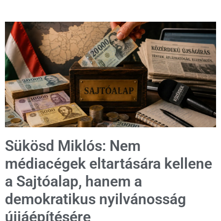
Sükösd Miklós: Nem
médiacégek eltartására kellene
a Sajtóalap, hanem a
demokratikus nyilvánosság
újjáépítésére