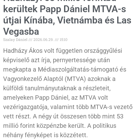
kerültek Papp Dániel MTVA-s
útjai Kínába, Vietnámba és Las
Vegasba
Szalay Dániel
2026.06.29.
15:10
Hadházy Ákos volt független országgyűlési
képviselő azt írja, pernyertessége után
megkapta a Médiaszolgáltatás-támogató és
Vagyonkezelő Alaptól (MTVA) azoknak a
külföldi tanulmányutaknak a részleteit,
amelyeken Papp Dániel, az MTVA volt
vezérigazgatója, valamint több MTVA-s vezető
vett részt. A négy út összesen több mint 53
millió forint közpénzbe került. A politikus
néhány fényképet is közzétett.