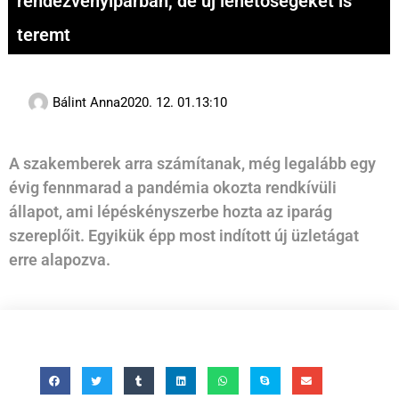
rendezvényiparban, de új lehetőségeket is
teremt
Bálint Anna
2020. 12. 01.
13:10
A szakemberek arra számítanak, még legalább egy
évig fennmarad a pandémia okozta rendkívüli
állapot, ami lépéskényszerbe hozta az iparág
szereplőit. Egyikük épp most indított új üzletágat
erre alapozva.