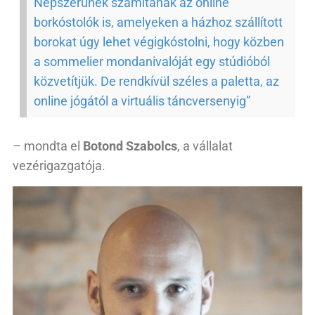
Népszerűnek számítanak az online
borkóstolók is, amelyeken a házhoz szállított
borokat úgy lehet végigkóstolni, hogy közben
a sommelier mondanivalóját egy stúdióból
közvetítjük. De rendkívül széles a paletta, az
online jógától a virtuális táncversenyig”
– mondta el
Botond Szabolcs
, a vállalat
vezérigazgatója.