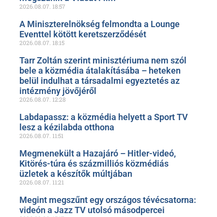
2026.08.07.
18:57
A Miniszterelnökség felmondta a Lounge
Eventtel kötött keretszerződését
2026.08.07.
18:15
Tarr Zoltán szerint minisztériuma nem szól
bele a közmédia átalakításába – heteken
belül indulhat a társadalmi egyeztetés az
intézmény jövőjéről
2026.08.07.
12:28
Labdapassz: a közmédia helyett a Sport TV
lesz a kézilabda otthona
2026.08.07.
11:51
Megmenekült a Hazajáró – Hitler-videó,
Kitörés-túra és százmilliós közmédiás
üzletek a készítők múltjában
2026.08.07.
11:21
Megint megszűnt egy országos tévécsatorna:
videón a Jazz TV utolsó másodpercei