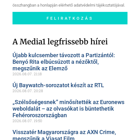
összhangban a honlapján elérhető adatvédelmi tájékoztatójával.
FELIRATKOZÁS
Szóljon hozzá a Facebook-
oldalunkon!
A Media1 legfrissebb hírei
Újabb kulcsember távozott a Partizántól:
Benyó Rita elbúcsúzott a nézőktől,
megszűnik az Elemző
2026.08.07.
21:18
Új Baywatch-sorozatot készít az RTL
2026.08.07.
20:28
„Szélsőségesnek” minősítették az Euronews
weboldalát – az olvasókat is büntethetik
Fehéroroszországban
2026.08.07.
19:50
Visszatér Magyarországra az AXN Crime,
megszűnik a Viasat Film