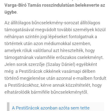
Varga-Bíró Tamás rosszindulatúan belekeverte az
ügybe
.
Az állítólagos bűncselekmény-sorozat állítólagos
támogatásával megvádolt további személyek közül
néhányan szintén jogi lépéseket fontolgatnak a
történtek után azon médiumokkal szemben,
amelyek róluk valótlanul azt híresztelték, hogy
támogatnának valamiféle erőszakos cselekményt.
Jelen sorok szerzője (Szalay Dániel) egyébként
még a PestiSrácok cikkének vasárnapi délben
történő megjelenése után azonnal e-mailben fordult
a PestiSrácokhoz, kérve annak közzétételét, hogy
elhatárolódik bármiféle bűncselekménytől.
A PestiSrácok azonban azóta sem tette