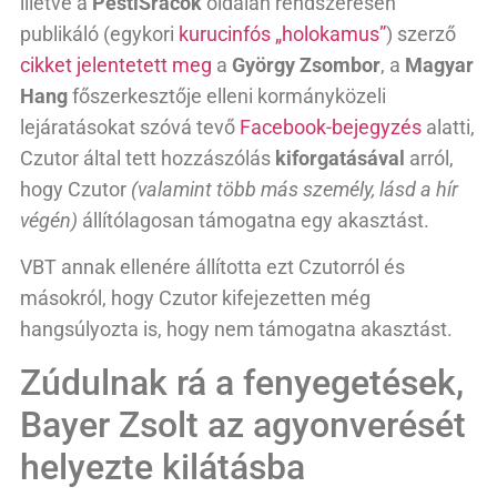
illetve a
PestiSrácok
oldalán rendszeresen
publikáló (egykori
kurucinfós „holokamus”
) szerző
cikket jelentetett meg
a
György Zsombor
, a
Magyar
Hang
főszerkesztője elleni kormányközeli
lejáratásokat szóvá tevő
Facebook-bejegyzés
alatti,
Czutor által tett hozzászólás
kiforgatásával
arról,
hogy Czutor
(valamint több más személy, lásd a hír
végén)
állítólagosan támogatna egy akasztást.
VBT annak ellenére állította ezt Czutorról és
másokról, hogy Czutor kifejezetten még
hangsúlyozta is, hogy nem támogatna akasztást.
Zúdulnak rá a fenyegetések,
Bayer Zsolt az agyonverését
helyezte kilátásba