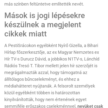
más színben feltüntetve említették nevét.
Mások is jogi lépésekre
készülnek a megjelent
cikkek miatt
A PestiSrácokon egyébként Nyírő Gizella, a Bihari
Hírlap főszerkesztője, az ex Magyar Nemzetes ex
Hír TV-s Durucz Dávid, a jobbikos N1TV-s, Lánchíd
Rádiós Tresó T. Tibor mellett jelen hír szerzőjét is
megrágalmazták azzal, hogy támogatná az
állítólagos bűncselekményt, és ehhez a
médiahátteret nyújtanák. A felsorolt személyek
közül egyébként többen is határozottan
kinyilvánították, hogy nem értenének egyet
semmiféle erőszakos cselekménnyel,
nevüket csak