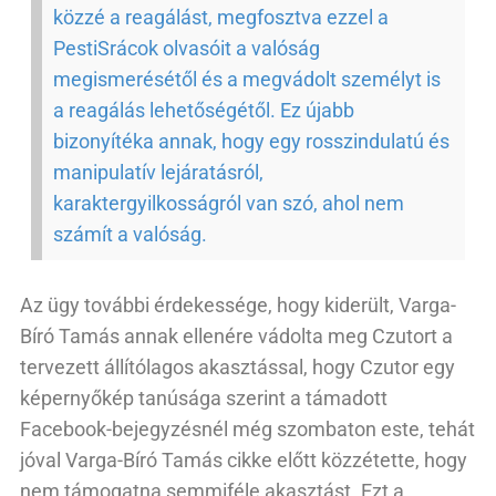
közzé a reagálást, megfosztva ezzel a
PestiSrácok olvasóit a valóság
megismerésétől és a megvádolt személyt is
a reagálás lehetőségétől. Ez újabb
bizonyítéka annak, hogy egy rosszindulatú és
manipulatív lejáratásról,
karaktergyilkosságról van szó, ahol nem
számít a valóság.
Az ügy további érdekessége, hogy kiderült, Varga-
Bíró Tamás annak ellenére vádolta meg Czutort a
tervezett állítólagos akasztással, hogy Czutor egy
képernyőkép tanúsága szerint a támadott
Facebook-bejegyzésnél még szombaton este, tehát
jóval Varga-Bíró Tamás cikke előtt közzétette, hogy
nem támogatna semmiféle akasztást. Ezt a