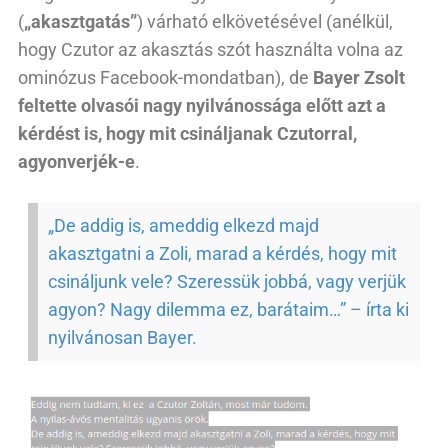
(
„akasztgatás”
) várható elkövetésével (anélkül,
hogy Czutor az akasztás szót használta volna az
ominózus Facebook-mondatban), de
Bayer Zsolt
feltette olvasói nagy nyilvánossága előtt azt a
kérdést is, hogy mit csináljanak Czutorral,
agyonverjék-e
.
„De addig is, ameddig elkezd majd
akasztgatni a Zoli, marad a kérdés, hogy mit
csináljunk vele? Szeressük jobbá, vagy verjük
agyon? Nagy dilemma ez, barátaim…” – írta ki
nyilvánosan Bayer.