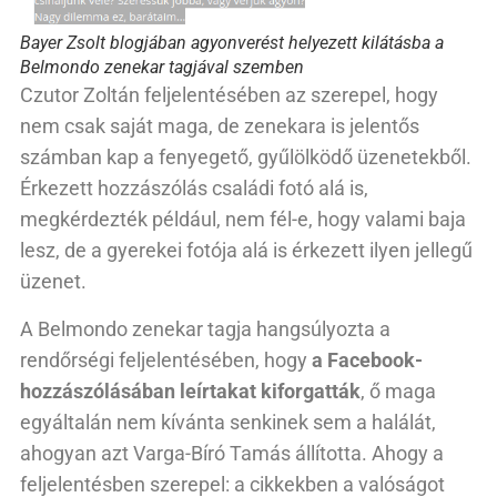
Bayer Zsolt blogjában agyonverést helyezett kilátásba a
Belmondo zenekar tagjával szemben
Czutor Zoltán feljelentésében az szerepel, hogy
nem csak saját maga, de zenekara is jelentős
számban kap a fenyegető, gyűlölködő üzenetekből.
Érkezett hozzászólás családi fotó alá is,
megkérdezték például, nem fél-e, hogy valami baja
lesz, de a gyerekei fotója alá is érkezett ilyen jellegű
üzenet.
A Belmondo zenekar tagja hangsúlyozta a
rendőrségi feljelentésében, hogy
a Facebook-
hozzászólásában leírtakat kiforgatták
, ő maga
egyáltalán nem kívánta senkinek sem a halálát,
ahogyan azt Varga-Bíró Tamás állította. Ahogy a
feljelentésben szerepel: a cikkekben a valóságot