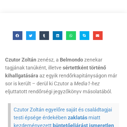
Czutor Zoltán
zenész, a
Belmondo
zenekar
tagjának tanúként, illetve
sértettként történő
kihallgatására
az egyik rendőrkapitányságon már
sor is került – derül ki Czutor a
Media1-hez
eljuttatott rendőrségi jegyzőkönyv másolatából.
Czutor Zoltán egyelőre saját és családtagjai
testi épsége érdekében
zaklatás
miatt
kezdeményezett
büntetőeljárást ismeretlen