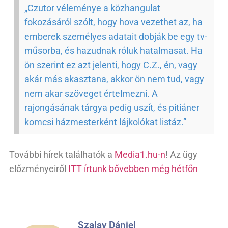
„
Czutor véleménye a közhangulat
fokozásáról szólt, hogy hova vezethet az, ha
emberek személyes adatait dobják be egy tv-
műsorba, és hazudnak róluk hatalmasat. Ha
ön szerint ez azt jelenti, hogy C.Z., én, vagy
akár más akasztana, akkor ön nem tud, vagy
nem akar szöveget értelmezni. A
rajongásának tárgya pedig uszít, és pitiáner
komcsi házmesterként lájkolókat listáz.”
További hírek találhatók a
Media1.hu-n
! Az ügy
előzményeiről
ITT írtunk bővebben még hétfőn
Szalay Dániel