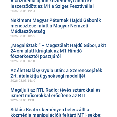
A közmédia újabb közleményt adott ki:
leszerződött az M1 a Sziget Fesztivállal
2026.08.05.
19:04
Nekiment Magyar Péternek Hajdú Gáborék
menesztése miatt a Magyar Nemzeti
Médiaszövetség
2026.08.05.
18:29
„Megaláztak!” – Megszólalt Hajdú Gábor, akit
24 óra alatt kirúgtak az M1 Híradó
főszerkesztői posztjáról
2026.08.05.
16:30
Az élet Balásy Gyula után: a Szerencsejáték
Zrt. átalakítja ügynökségi modelljét
2026.08.05.
14:49
Megújult az RTL Radio: tévés sztárokkal és
ismert műsorokkal erősítene az RTL
2026.08.05.
13:31
Siklósi Beatrix keményen beleszállt a
közmédia manipulációit feltáró MTI-sekbe: