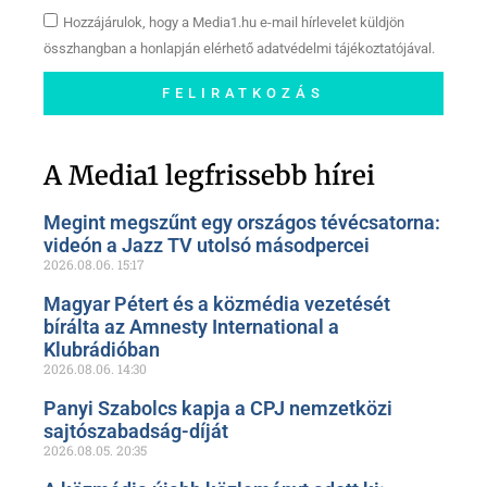
Hozzájárulok, hogy a Media1.hu e-mail hírlevelet küldjön
összhangban a honlapján elérhető adatvédelmi tájékoztatójával.
FELIRATKOZÁS
Szóljon hozzá a Facebook-
oldalunkon!
A Media1 legfrissebb hírei
Megint megszűnt egy országos tévécsatorna:
videón a Jazz TV utolsó másodpercei
2026.08.06.
15:17
Magyar Pétert és a közmédia vezetését
bírálta az Amnesty International a
Klubrádióban
2026.08.06.
14:30
Panyi Szabolcs kapja a CPJ nemzetközi
sajtószabadság-díját
2026.08.05.
20:35