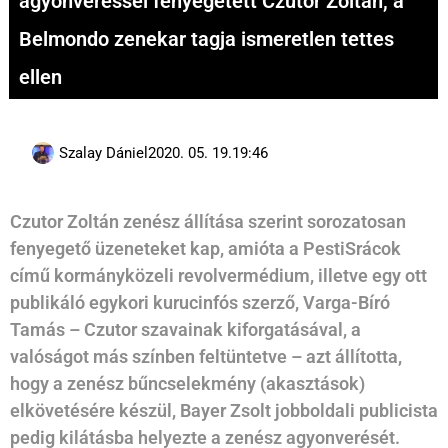
agyonveréssel fenyegetett Czutor Zoltán, a
Belmondo zenekar tagja ismeretlen tettes
ellen
Szalay Dániel
2020. 05. 19.
19:46
Czutor Zoltán zenész állítása szerint sorozatosan
fenyegető üzeneteket kap, amióta a PestiSrácok
című kormányközeli revolvermédium, illetve egy ott
publikáló egykori kurucinfós szerző, Varga-Bíró
Tamás – Czutor szavainak kiforgatásával, a
valóságot más színben feltüntetve – azt állította,
hogy a zenész bűncselekmény (akasztások)
elkövetésére készül, Bayer Zsolt jobboldali publicista
pedig kilátásba helyezte a zenész agyonverését.