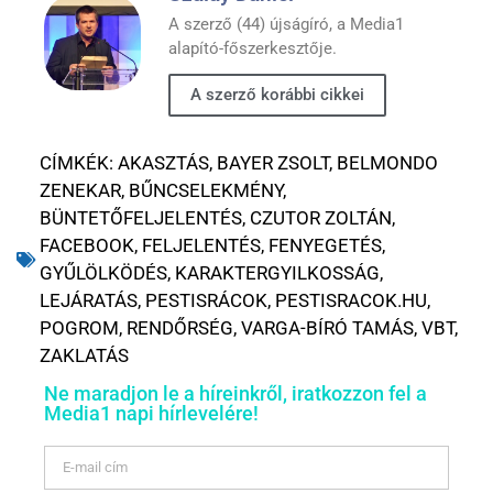
A szerző (44) újságíró, a Media1
alapító-főszerkesztője.
A szerző korábbi cikkei
CÍMKÉK:
AKASZTÁS
,
BAYER ZSOLT
,
BELMONDO
ZENEKAR
,
BŰNCSELEKMÉNY
,
BÜNTETŐFELJELENTÉS
,
CZUTOR ZOLTÁN
,
FACEBOOK
,
FELJELENTÉS
,
FENYEGETÉS
,
GYŰLÖLKÖDÉS
,
KARAKTERGYILKOSSÁG
,
LEJÁRATÁS
,
PESTISRÁCOK
,
PESTISRACOK.HU
,
POGROM
,
RENDŐRSÉG
,
VARGA-BÍRÓ TAMÁS
,
VBT
,
ZAKLATÁS
Ne maradjon le a híreinkről, iratkozzon fel a
Media1 napi hírlevelére!