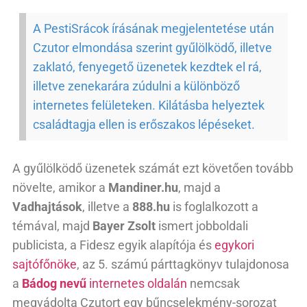
A PestiSrácok írásának megjelentetése után
Czutor elmondása szerint gyűlölködő, illetve
zaklató, fenyegető üzenetek kezdtek el rá,
illetve zenekarára zúdulni a különböző
internetes felületeken. Kilátásba helyeztek
családtagja ellen is erőszakos lépéseket.
A gyűlölködő üzenetek számát ezt követően tovább
növelte, amikor a
Mandiner.hu
, majd a
Vadhajtások
, illetve a
888.hu
is foglalkozott a
témával, majd
Bayer Zsolt
ismert jobboldali
publicista, a Fidesz egyik alapítója és
egykori
sajtófőnöke
, az 5. számú párttagkönyv tulajdonosa
a
Bádog nevű
internetes oldalán
nemcsak
megvádolta Czutort egy bűncselekmény-sorozat