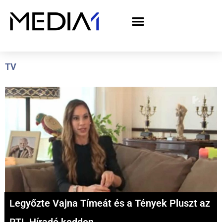
A Media1 médiaajánlata politikai hirdetőknek– országgyűlési választás 2026
TV
Legyőzte Vajna Tímeát és a Tények Pluszt az