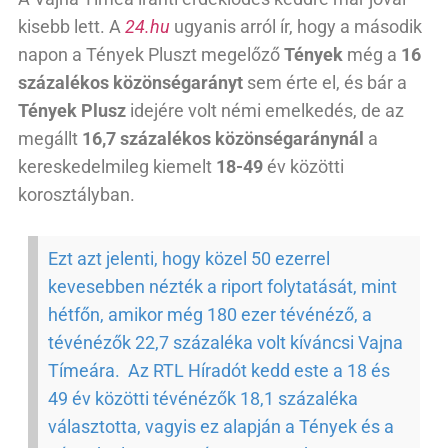
kisebb lett. A
24.hu
ugyanis arról ír, hogy a második
napon a Tények Pluszt megelőző
Tények
még a
16
százalékos közönségarányt
sem érte el, és bár a
Tények Plusz
idejére volt némi emelkedés, de az
megállt
16,7 százalékos közönségaránynál
a
kereskedelmileg kiemelt
18-49
év közötti
korosztályban.
Ezt azt jelenti, hogy közel 50 ezerrel
kevesebben nézték a riport folytatását, mint
hétfőn, amikor még 180 ezer tévénéző, a
tévénézők 22,7 százaléka volt kíváncsi Vajna
Tímeára. Az RTL Híradót kedd este a 18 és
49 év közötti tévénézők 18,1 százaléka
választotta, vagyis ez alapján a Tények és a