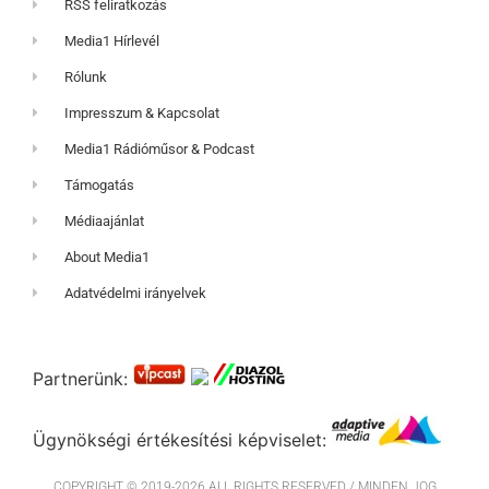
RSS feliratkozás
Media1 Hírlevél
Rólunk
Impresszum & Kapcsolat
Media1 Rádióműsor & Podcast
Támogatás
Médiaajánlat
About Media1
Adatvédelmi irányelvek
Partnerünk:
Ügynökségi értékesítési képviselet:
COPYRIGHT © 2019-2026 ALL RIGHTS RESERVED / MINDEN JOG