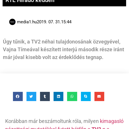
RTL Híradó kedden
media1.hu
2019. 07. 31.
15:44
Úgy tűnik, a TV2 néhai tulajdonosának özvegyével,
Vajna Tímeával készített interjú második része iránt
már jóval kisebb volt az érdeklődés tegnap.
Korábban már beszámoltunk róla, milyen
kimagasló