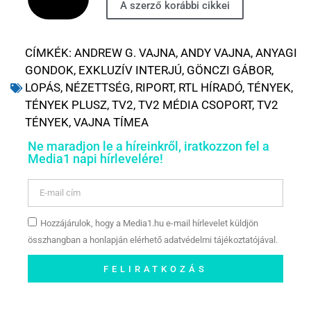
A szerző korábbi cikkei
CÍMKÉK:
ANDREW G. VAJNA
,
ANDY VAJNA
,
ANYAGI
GONDOK
,
EXKLUZÍV INTERJÚ
,
GÖNCZI GÁBOR
,
LOPÁS
,
NÉZETTSÉG
,
RIPORT
,
RTL HÍRADÓ
,
TÉNYEK
,
TÉNYEK PLUSZ
,
TV2
,
TV2 MÉDIA CSOPORT
,
TV2
TÉNYEK
,
VAJNA TÍMEA
Ne maradjon le a híreinkről, iratkozzon fel a
Media1 napi hírlevelére!
Hozzájárulok, hogy a Media1.hu e-mail hírlevelet küldjön
összhangban a honlapján elérhető adatvédelmi tájékoztatójával.
FELIRATKOZÁS
Szóljon hozzá a Facebook-