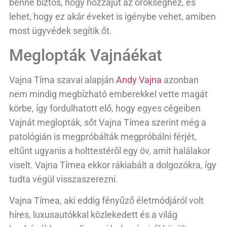
benne biztos, hogy hozzájut az örökséghez, és
lehet, hogy ez akár éveket is igénybe vehet, amiben
most ügyvédek segítik őt.
Meglopták Vajnáékat
Vajna Tíma szavai alapján
Andy Vajna
azonban
nem mindig megbízható emberekkel vette magát
körbe, így fordulhatott elő, hogy egyes cégeiben
Vajnát meglopták, sőt Vajna Tímea szerint még a
patológián is megpróbálták megpróbálni férjét,
eltűnt ugyanis a holttestéről egy öv, amit halálakor
viselt. Vajna Tímea ekkor rákiabált a dolgozókra, így
tudta végül visszaszerezni.
Vajna Tímea, aki eddig fényűző életmódjáról volt
híres, luxusautókkal közlekedett és a világ