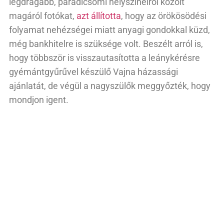
legdrágább, paradicsomi helyszíneiről közölt
magáról fotókat,
azt állította
, hogy az örökösödési
folyamat nehézségei miatt anyagi gondokkal küzd,
még bankhitelre is szüksége volt. Beszélt arról is,
hogy többször is visszautasította a leánykérésre
gyémántgyűrűvel készülő Vajna házassági
ajánlatát, de végül a nagyszülők meggyőzték, hogy
mondjon igent.