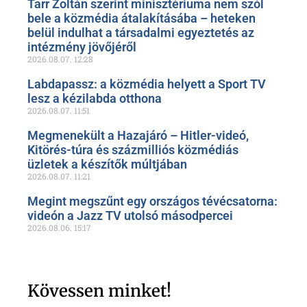
Tarr Zoltán szerint minisztériuma nem szól
bele a közmédia átalakításába – heteken
belül indulhat a társadalmi egyeztetés az
intézmény jövőjéről
2026.08.07.
12:28
Labdapassz: a közmédia helyett a Sport TV
lesz a kézilabda otthona
2026.08.07.
11:51
Megmenekült a Hazajáró – Hitler-videó,
Kitörés-túra és százmilliós közmédiás
üzletek a készítők múltjában
2026.08.07.
11:21
Megint megszűnt egy országos tévécsatorna:
videón a Jazz TV utolsó másodpercei
2026.08.06.
15:17
Kövessen minket!