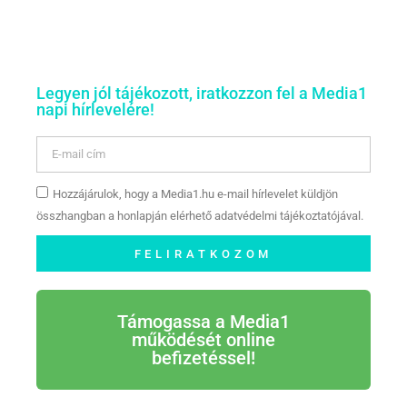
Legyen jól tájékozott, iratkozzon fel a Media1
napi hírlevelére!
Hozzájárulok, hogy a Media1.hu e-mail hírlevelet küldjön
összhangban a honlapján elérhető adatvédelmi tájékoztatójával.
FELIRATKOZOM
Támogassa a Media1
működését online
befizetéssel!