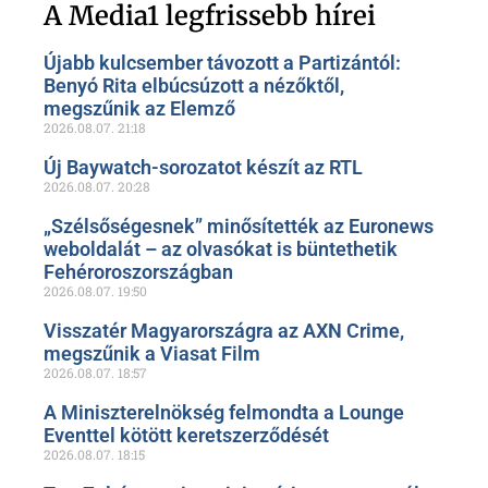
oldalunkon!
A Media1 legfrissebb hírei
Újabb kulcsember távozott a Partizántól:
Benyó Rita elbúcsúzott a nézőktől,
megszűnik az Elemző
2026.08.07.
21:18
Új Baywatch-sorozatot készít az RTL
2026.08.07.
20:28
„Szélsőségesnek” minősítették az Euronews
weboldalát – az olvasókat is büntethetik
Fehéroroszországban
2026.08.07.
19:50
Visszatér Magyarországra az AXN Crime,
megszűnik a Viasat Film
2026.08.07.
18:57
A Miniszterelnökség felmondta a Lounge
Eventtel kötött keretszerződését
2026.08.07.
18:15