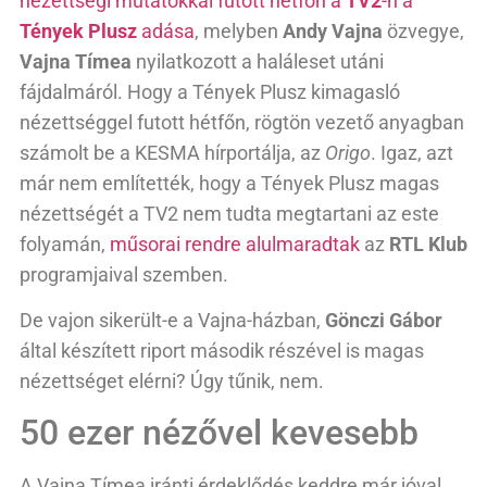
nézettségi mutatókkal futott hétfőn a
TV2
-n a
Tények Plusz
adása
, melyben
Andy Vajna
özvegye,
Vajna Tímea
nyilatkozott a haláleset utáni
fájdalmáról. Hogy a Tények Plusz kimagasló
nézettséggel futott hétfőn, rögtön vezető anyagban
számolt be a KESMA hírportálja, az
Origo
. Igaz, azt
már nem említették, hogy a Tények Plusz magas
nézettségét a TV2 nem tudta megtartani az este
folyamán,
műsorai rendre alulmaradtak
az
RTL Klub
programjaival szemben.
De vajon sikerült-e a Vajna-házban,
Gönczi Gábor
által készített riport második részével is magas
nézettséget elérni? Úgy tűnik, nem.
50 ezer nézővel kevesebb
A Vajna Tímea iránti érdeklődés keddre már jóval