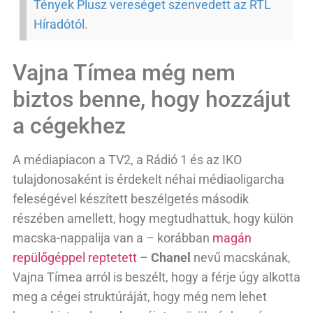
Tények Plusz vereséget szenvedett az RTL
Híradótól.
Vajna Tímea még nem
biztos benne, hogy hozzájut
a cégekhez
A médiapiacon a TV2, a Rádió 1 és az IKO
tulajdonosaként is érdekelt néhai médiaoligarcha
feleségével készített beszélgetés második
részében amellett, hogy megtudhattuk, hogy külön
macska-nappalija van a – korábban
magán
repülőgéppel reptetett
–
Chanel
nevű macskának,
Vajna Tímea arról is beszélt, hogy a férje úgy alkotta
meg a cégei struktúráját, hogy még nem lehet