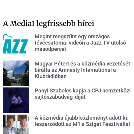
A Media1 legfrissebb hírei
Megint megszűnt egy országos
tévécsatorna: videón a Jazz TV utolsó
másodpercei
Magyar Pétert és a közmédia vezetését
bírálta az Amnesty International a
Klubrádióban
Panyi Szabolcs kapja a CPJ nemzetközi
sajtószabadság-díját
A közmédia újabb közleményt adott ki:
leszerződött az M1 a Sziget Fesztivállal