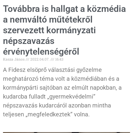
Továbbra is hallgat a közmédia
a nemváltó műtétekről
szervezett kormányzati
népszavazás
érvénytelenségéről
Kasza János
2022.04.07.
16:43
A Fidesz elsöprő választási győzelme
meghatározó téma volt a közmédiában és a
kormánypárti sajtóban az elmúlt napokban, a
kudarcba fulladt „gyermekvédelmi”
népszavazás kudarcáról azonban mintha
teljesen „megfeledkeztek” volna.