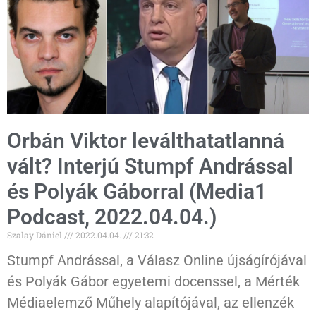
Orbán Viktor leválthatatlanná
vált? Interjú Stumpf Andrással
és Polyák Gáborral (Media1
Podcast, 2022.04.04.)
Szalay Dániel
2022.04.04.
21:32
Stumpf Andrással, a Válasz Online újságírójával
és Polyák Gábor egyetemi docenssel, a Mérték
Médiaelemző Műhely alapítójával, az ellenzék