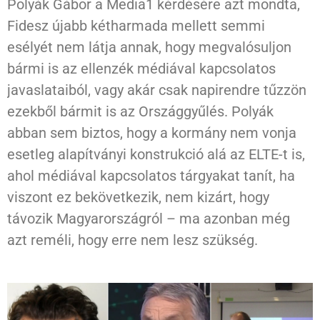
Polyák Gábor a Media1 kérdésére azt mondta,
Fidesz újabb kétharmada mellett semmi
esélyét nem látja annak, hogy megvalósuljon
bármi is az ellenzék médiával kapcsolatos
javaslataiból, vagy akár csak napirendre tűzzön
ezekből bármit is az Országgyűlés. Polyák
abban sem biztos, hogy a kormány nem vonja
esetleg alapítványi konstrukció alá az ELTE-t is,
ahol médiával kapcsolatos tárgyakat tanít, ha
viszont ez bekövetkezik, nem kizárt, hogy
távozik Magyarországról – ma azonban még
azt reméli, hogy erre nem lesz szükség.