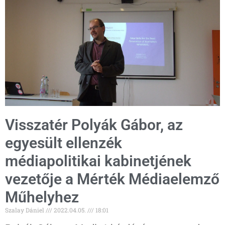
Visszatér Polyák Gábor, az
egyesült ellenzék
médiapolitikai kabinetjének
vezetője a Mérték Médiaelemző
Műhelyhez
Szalay Dániel
2022.04.05.
18:01