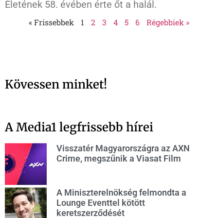
Életének 58. évében érte őt a halál.
« Frissebbek
1
2
3
4
5
6
Régebbiek »
Kövessen minket!
A Media1 legfrissebb hírei
Visszatér Magyarországra az AXN
Crime, megszűnik a Viasat Film
A Miniszterelnökség felmondta a
Lounge Eventtel kötött
keretszerződését