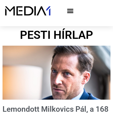
A Media1 médiaajánlata politikai hirdetőknek– országgyűlési választás 2026
PESTI HÍRLAP
Lemondott Milkovics Pál, a 168