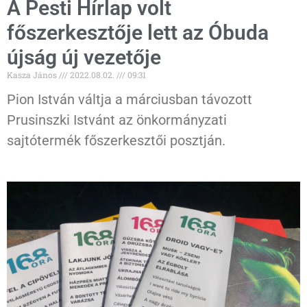
A Pesti Hírlap volt
főszerkesztője lett az Óbuda
újság új vezetője
Kasza János
2022.08.02.
09:31
Pion István váltja a márciusban távozott
Prusinszki Istvánt az önkormányzati
sajtótermék főszerkesztői posztján.