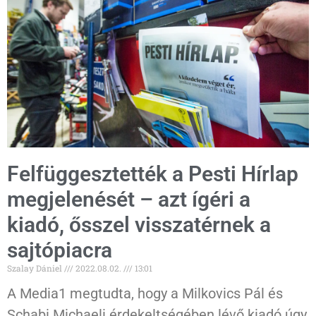
Felfüggesztették a Pesti Hírlap
megjelenését – azt ígéri a
kiadó, ősszel visszatérnek a
sajtópiacra
Szalay Dániel
2022.08.02.
13:01
A Media1 megtudta, hogy a Milkovics Pál és
Schabi Michaeli érdekeltségében lévő kiadó úgy