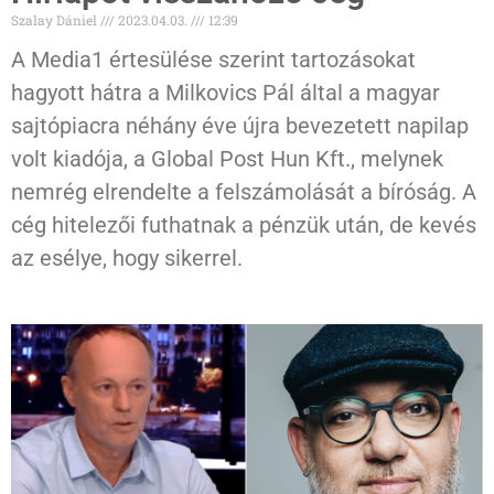
Szalay Dániel
2023.04.03.
12:39
A Media1 értesülése szerint tartozásokat
hagyott hátra a Milkovics Pál által a magyar
sajtópiacra néhány éve újra bevezetett napilap
volt kiadója, a Global Post Hun Kft., melynek
nemrég elrendelte a felszámolását a bíróság. A
cég hitelezői futhatnak a pénzük után, de kevés
az esélye, hogy sikerrel.