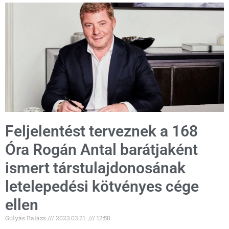
Feljelentést terveznek a 168
Óra Rogán Antal barátjaként
ismert társtulajdonosának
letelepedési kötvényes cége
ellen
Gulyás Balázs
2023.03.21.
12:58