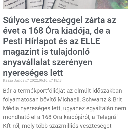
Súlyos veszteséggel zárta az
évet a 168 Óra kiadója, de a
Pesti Hírlapot és az ELLE
magazint is tulajdonló
anyavállalat szerényen
nyereséges lett
Kasza János
2022.06.16.
15:43
Bár a termékportfólióját az elmúlt időszakban
folyamatosan bővítő Michaeli, Schwartz & Brit
Média nyereséges lett, ugyanez egyáltalán nem
mondható el a 168 Óra kiadójáról, a Telegráf
Kft-ről, mely több százmilliós veszteséget