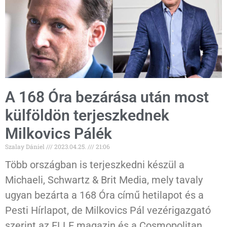
A 168 Óra bezárása után most
külföldön terjeszkednek
Milkovics Pálék
Szalay Dániel
2023.04.25.
21:06
Több országban is terjeszkedni készül a
Michaeli, Schwartz & Brit Media, mely tavaly
ugyan bezárta a 168 Óra című hetilapot és a
Pesti Hírlapot, de Milkovics Pál vezérigazgató
szerint az ELLE magazin és a Cosmopolitan