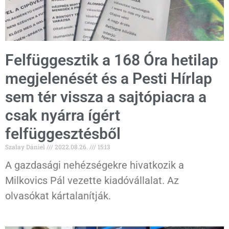
Felfüggesztik a 168 Óra hetilap
megjelenését és a Pesti Hírlap
sem tér vissza a sajtópiacra a
csak nyárra ígért
felfüggesztésből
Szalay Dániel
2022.08.26.
15:13
A gazdasági nehézségekre hivatkozik a
Milkovics Pál vezette kiadóvállalat. Az
olvasókat kártalanítják.