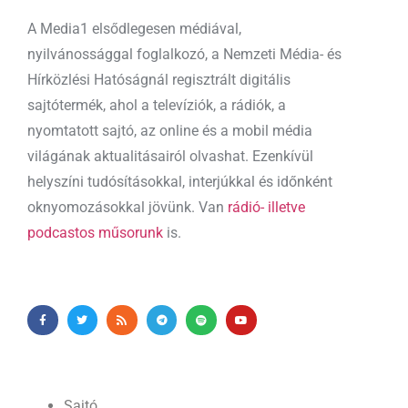
A Media1 elsődlegesen médiával,
nyilvánossággal foglalkozó, a Nemzeti Média- és
Hírközlési Hatóságnál regisztrált digitális
sajtótermék, ahol a televíziók, a rádiók, a
nyomtatott sajtó, az online és a mobil média
világának aktualitásairól olvashat. Ezenkívül
helyszíni tudósításokkal, interjúkkal és időnként
oknyomozásokkal jövünk. Van
rádió- illetve
podcastos műsorunk
is.
Sajtó