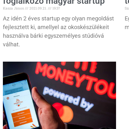
foglalkozó magyar startup
t
Kasza János
2021.09.21.
19:37
Sz
Az idén 2 éves startup egy olyan megoldást
E
fejlesztett ki, amellyel az okoskészülékeit
m
használva bárki egyszemélyes stúdióvá
válhat.