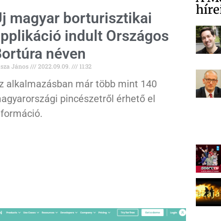
híre
j magyar borturisztikai
pplikáció indult Országos
ortúra néven
sza János
2022.09.09.
11:32
z alkalmazásban már több mint 140
agyarországi pincészetről érhető el
nformáció.