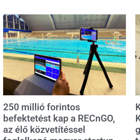
250 millió forintos
K
befektetést kap a RECnGO,
K
az élő közvetítéssel
g