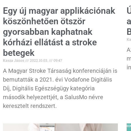
Egy új magyar applikációnak
Ú
köszönhetően ötször
a
gyorsabban kaphatnak
B
Ka
kórházi ellátást a stroke
A
betegek
m
Kasza János
2022.10.03.
09:47
i
A Magyar Stroke Társaság konferenciáján is
bemutatták a 2021. évi Vodafone Digitális
Díj, Digitális Egészségügy kategória
második helyezettjét, a SalusMo névre
keresztelt rendszert.