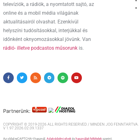
televíziók, a rádiók, a nyomtatott sajtó, az
online és a mobil média világának
aktualitásairól olvashat. Ezenkívül
helyszíni tudósításokkal, interjúkkal és
időnként oknyomozásokkal jövünk. Van
rádió- illetve podcastos műsorunk
is.
Partnerünk:
COPYRIGHT © 2019-2026 ALL RIGHTS RESERVED / MINDEN JOG FENNTARTVA. M
V 1.97.2026.02.09.1337
Az oldal reCAPTCHA-t használ.
Adatvédelmi elvek
és
használati feltételek
szerint.