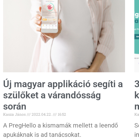
Új magyar applikáció segíti a
3
szülőket a várandósság
k
során
m
Kasza János
2022.04.22.
16:52
Ka
A PregHello a kismamák mellett a leendő
S
apukáknak is ad tanácsokat.
i