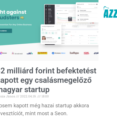
2 milliárd forint befektetést
apott egy csalásmegelőző
agyar startup
sza János
2022.04.19.
18:00
osem kapott még hazai startup akkora
nvesztíciót, mint most a Seon.