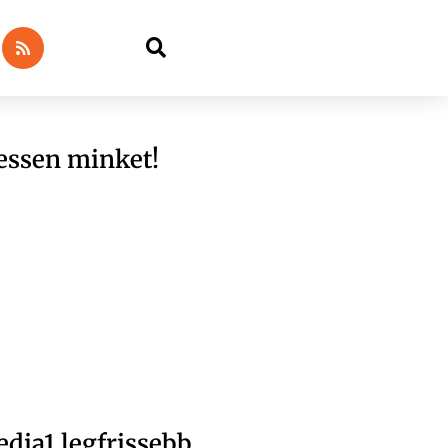
essen minket!
dia1 legfrissebb