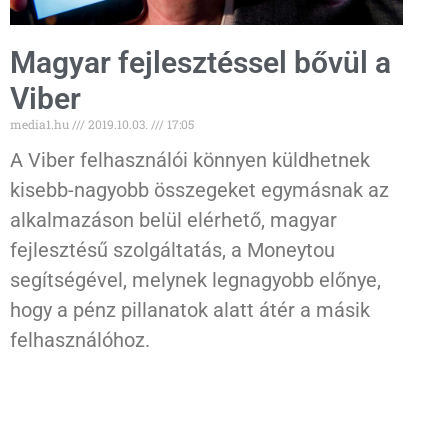
Magyar fejlesztéssel bővül a
Viber
media1.hu
2019.10.03.
17:05
A Viber felhasználói könnyen küldhetnek
kisebb-nagyobb összegeket egymásnak az
alkalmazáson belül elérhető, magyar
fejlesztésű szolgáltatás, a Moneytou
segítségével, melynek legnagyobb előnye,
hogy a pénz pillanatok alatt átér a másik
felhasználóhoz.