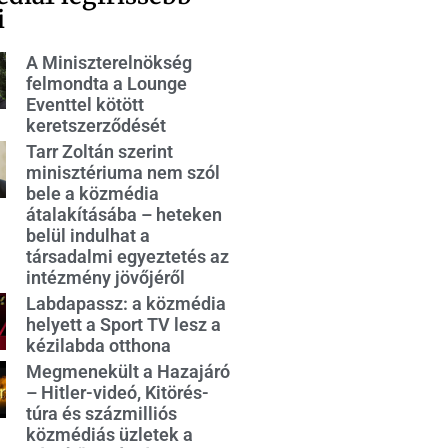
i
A Miniszterelnökség
felmondta a Lounge
Eventtel kötött
keretszerződését
Tarr Zoltán szerint
minisztériuma nem szól
bele a közmédia
átalakításába – heteken
belül indulhat a
társadalmi egyeztetés az
intézmény jövőjéről
Labdapassz: a közmédia
helyett a Sport TV lesz a
kézilabda otthona
Megmenekült a Hazajáró
– Hitler-videó, Kitörés-
túra és százmilliós
közmédiás üzletek a