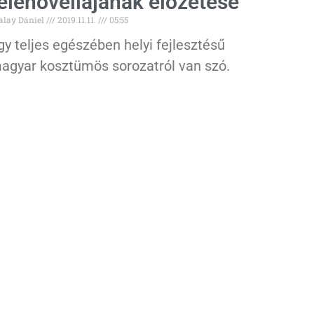
elenovellájának előzetese
alay Dániel
2019.11.11.
05:55
gy teljes egészében helyi fejlesztésű
agyar kosztümös sorozatról van szó.