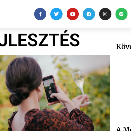
JLESZTÉS
Köv
A Me