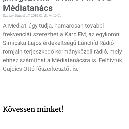
Médiatanács
Szalay Dániel
2019.01.18.
10:01
A Media1 úgy tudja, hamarosan további
frekvenciát szerezhet a Karc FM, az egykoron
Simicska Lajos érdekeltségű Lánchíd Rádió
romjain terjeszkedő kormányközeli rádió, mely
ehhez számíthat a Médiatanácsra is. Felhívtuk
Gajdics Ottó főszerkesztőt is.
Kövessen minket!