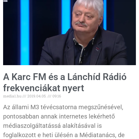
A Karc FM és a Lánchíd Rádió
frekvenciákat nyert
media1.hu
2019.04.05.
09:16
Az állami M3 tévécsatorna megszűnésével,
pontosabban annak internetes lekérhető
médiaszolgáltatássá alakításával is
foglalkozott e heti ülésén a Médiatanács, de