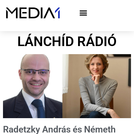
A Media1 médiaajánlata politikai hirdetőknek– országgyűlési választás 2026
LÁNCHÍD RÁDIÓ
Radetzky András és Németh