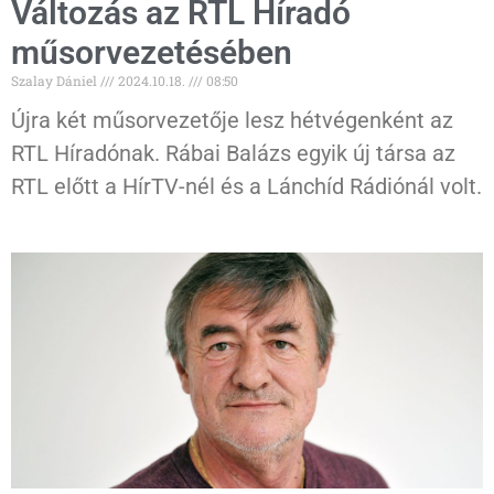
Változás az RTL Híradó
műsorvezetésében
Szalay Dániel
2024.10.18.
08:50
Újra két műsorvezetője lesz hétvégenként az
RTL Híradónak. Rábai Balázs egyik új társa az
RTL előtt a HírTV-nél és a Lánchíd Rádiónál volt.