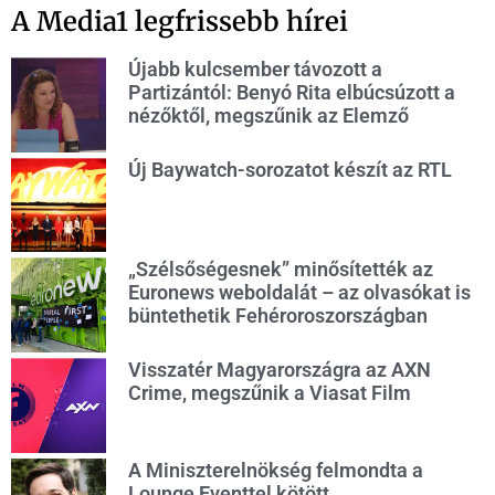
A Media1 legfrissebb hírei
Újabb kulcsember távozott a
Partizántól: Benyó Rita elbúcsúzott a
nézőktől, megszűnik az Elemző
Új Baywatch-sorozatot készít az RTL
„Szélsőségesnek” minősítették az
Euronews weboldalát – az olvasókat is
büntethetik Fehéroroszországban
Visszatér Magyarországra az AXN
Crime, megszűnik a Viasat Film
A Miniszterelnökség felmondta a
Lounge Eventtel kötött