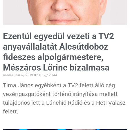
Ezentúl egyedül vezeti a TV2
anyavállalatát Alcsútdoboz
fideszes alpolgármestere,
Mészáros Lőrinc bizalmasa
media1.hu
2019.07.10.
23:44
Tima János egyébként a TV2 felett álló cég
vezérigazgatóként történő irányítása mellett
tulajdonos lett a Lánchíd Rádió és a Heti Válasz
felett.