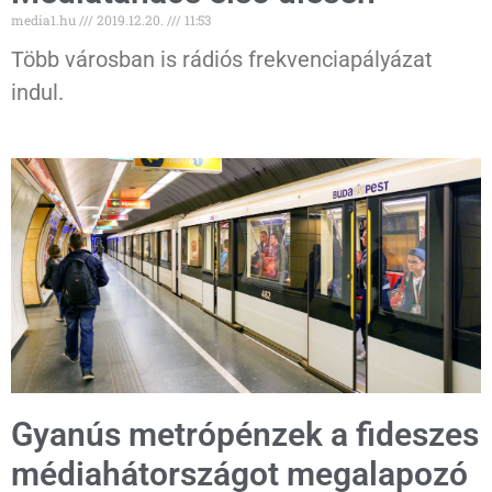
media1.hu
2019.12.20.
11:53
Több városban is rádiós frekvenciapályázat
indul.
Gyanús metrópénzek a fideszes
médiahátországot megalapozó