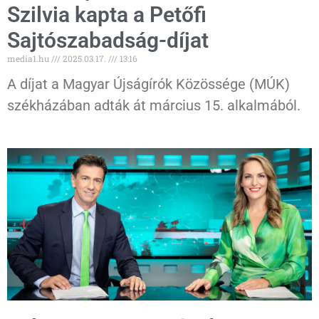
Szilvia kapta a Petőfi
Sajtószabadság-díjat
media1.hu
2025.03.17.
13:16
A díjat a Magyar Újságírók Közössége (MÚK)
székházában adták át március 15. alkalmából.