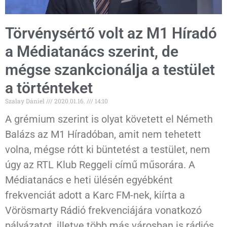
Törvénysértő volt az M1 Híradó
a Médiatanács szerint, de
mégse szankcionálja a testület
a történteket
Szalay Dániel
2020.01.16.
14:10
A grémium szerint is olyat követett el Németh
Balázs az M1 Híradóban, amit nem tehetett
volna, mégse rótt ki büntetést a testület, nem
úgy az RTL Klub Reggeli című műsorára. A
Médiatanács e heti ülésén egyébként
frekvenciát adott a Karc FM-nek, kiírta a
Vörösmarty Rádió frekvenciájára vonatkozó
pályázatot, illetve több más városban is rádiós