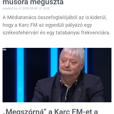
műsora megúszta
media1.hu
2019.03.08.
10:18
A Médiatanács összefoglalójából az is kiderül,
hogy a Karc FM az egyedüli pályázó egy
székesfehérvári és egy tatabányai frekvenciára.
„Megszórná” a Karc FM-et a