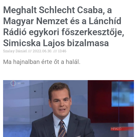
Meghalt Schlecht Csaba, a
Magyar Nemzet és a Lánchíd
Rádió egykori főszerkesztője,
Simicska Lajos bizalmasa
Szalay Dániel
2022.06.30.
13:46
Ma hajnalban érte őt a halál.