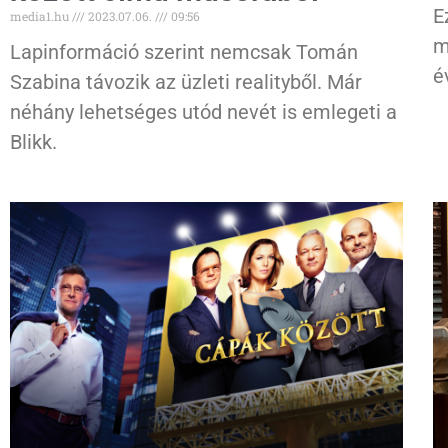
E
media1.hu
2023.07.06.
09:56
m
Lapinformáció szerint nemcsak Tomán
é
Szabina távozik az üzleti realityből. Már
néhány lehetséges utód nevét is emlegeti a
Blikk.