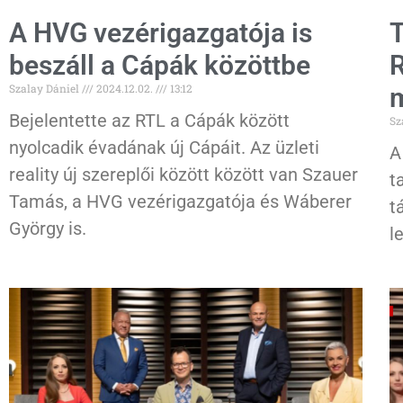
A HVG vezérigazgatója is
T
beszáll a Cápák közöttbe
R
Szalay Dániel
2024.12.02.
13:12
Bejelentette az RTL a Cápák között
Sz
nyolcadik évadának új Cápáit. Az üzleti
A
reality új szereplői között között van Szauer
t
Tamás, a HVG vezérigazgatója és Wáberer
t
György is.
l