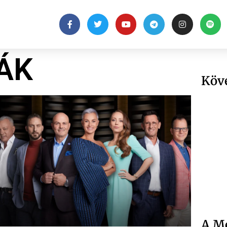
ÁK
Köv
A Me