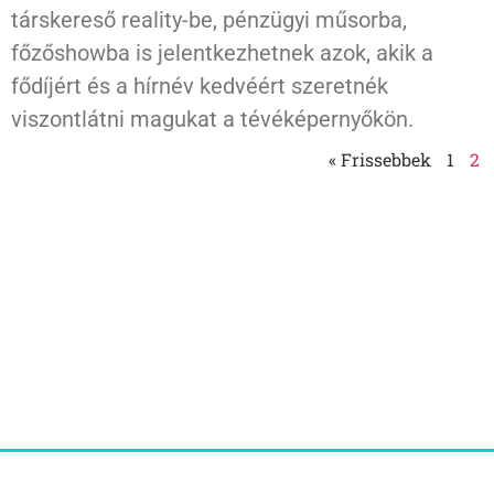
társkereső reality-be, pénzügyi műsorba,
főzőshowba is jelentkezhetnek azok, akik a
fődíjért és a hírnév kedvéért szeretnék
viszontlátni magukat a tévéképernyőkön.
« Frissebbek
1
2