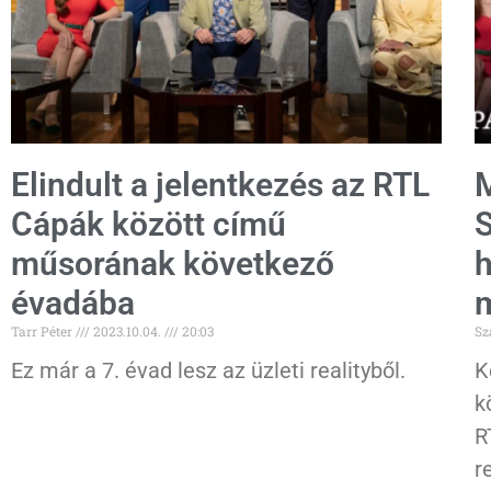
Elindult a jelentkezés az RTL
M
Cápák között című
S
műsorának következő
h
évadába
Tarr Péter
2023.10.04.
20:03
Sz
Ez már a 7. évad lesz az üzleti realityből.
K
k
R
r