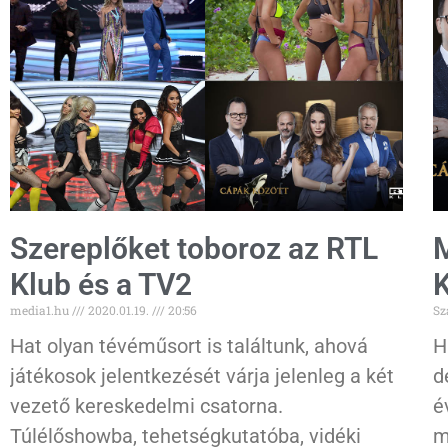
Szereplőket toboroz az RTL
M
Klub és a TV2
K
media1.hu
2020.01.19.
20:56
Sz
Hat olyan tévéműsort is találtunk, ahová
H
játékosok jelentkezését várja jelenleg a két
d
vezető kereskedelmi csatorna.
é
Túlélőshowba, tehetségkutatóba, vidéki
m