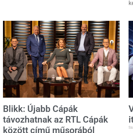
k
Blikk: Újabb Cápák
V
távozhatnak az RTL Cápák
i
Sz
között című műsorából