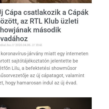
j Cápa csatlakozik a Cápák
özött, az RTL Klub üzleti
showjának második
évadához
dia1.hu
2020.04.06.
19:41
 koronavírus-járvány miatt egy interneten
artott sajtótájékoztatón jelentette be
étfőn Lilu, a befektetési showműsor
űsorvezetője az új cápatagot, valamint
zt, hogy hamarosan indul az új évad.