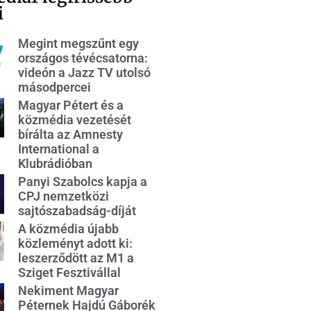
i
Megint megszűnt egy
országos tévécsatorna:
videón a Jazz TV utolsó
másodpercei
Magyar Pétert és a
közmédia vezetését
bírálta az Amnesty
International a
Klubrádióban
Panyi Szabolcs kapja a
CPJ nemzetközi
sajtószabadság-díját
A közmédia újabb
közleményt adott ki:
leszerződött az M1 a
Sziget Fesztivállal
Nekiment Magyar
Péternek Hajdú Gáborék