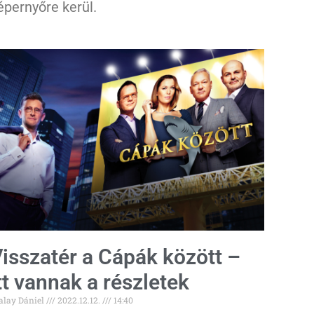
épernyőre kerül.
isszatér a Cápák között –
tt vannak a részletek
alay Dániel
2022.12.12.
14:40