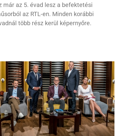
z már az 5. évad lesz a befektetési
űsorból az RTL-en. Minden korábbi
vadnál több rész kerül képernyőre.