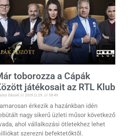
ár toborozza a Cápák
özött játékosait az RTL Klub
alay Dániel
2019.11.29.
08:49
amarosan érkezik a hazánkban idén
ebütált nagy sikerű üzleti műsor következő
vada, ahol vállalkozási ötletekhez lehet
illiókat szerezni befektetőktől.