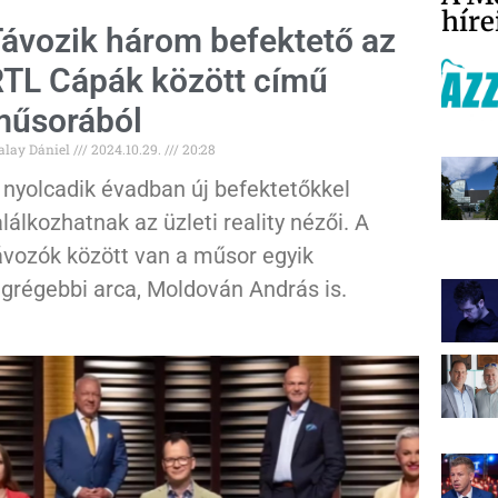
híre
ávozik három befektető az
TL Cápák között című
műsorából
alay Dániel
2024.10.29.
20:28
 nyolcadik évadban új befektetőkkel
alálkozhatnak az üzleti reality nézői. A
ávozók között van a műsor egyik
egrégebbi arca, Moldován András is.