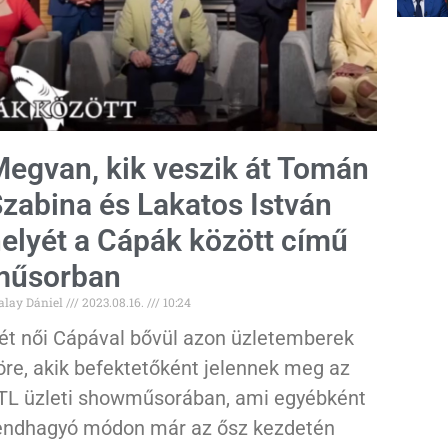
egvan, kik veszik át Tomán
zabina és Lakatos István
elyét a Cápák között című
műsorban
alay Dániel
2023.08.16.
10:24
ét női Cápával bővül azon üzletemberek
öre, akik befektetőként jelennek meg az
TL üzleti showműsorában, ami egyébként
endhagyó módon már az ősz kezdetén