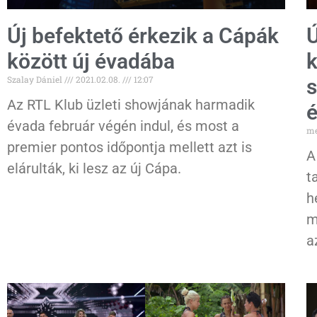
Új befektető érkezik a Cápák
Ú
között új évadába
k
Szalay Dániel
2021.02.08.
12:07
Az RTL Klub üzleti showjának harmadik
évada február végén indul, és most a
me
premier pontos időpontja mellett azt is
A
elárulták, ki lesz az új Cápa.
t
h
m
a