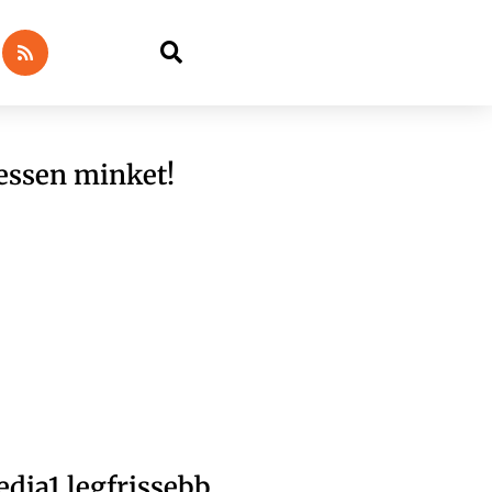
essen minket!
dia1 legfrissebb