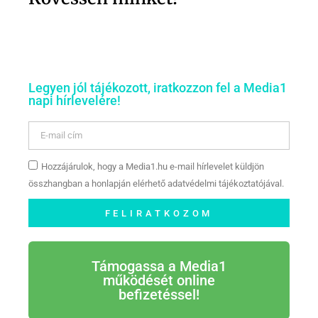
Legyen jól tájékozott, iratkozzon fel a Media1
napi hírlevelére!
Hozzájárulok, hogy a Media1.hu e-mail hírlevelet küldjön
összhangban a honlapján elérhető adatvédelmi tájékoztatójával.
FELIRATKOZOM
Támogassa a Media1
működését online
befizetéssel!