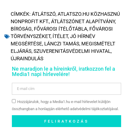
CÍMKÉK:
ÁTLÁTSZÓ
,
ATLATSZO.HU KÖZHASZNÚ
NONPROFIT KFT.
,
ÁTLÁTSZÓNET ALAPÍTVÁNY
,
BÍRÓSÁG
,
FŐVÁROSI ÍTÉLŐTÁBLA
,
FŐVÁROSI
TÖRVÉNYSZÉKET
,
ÍTÉLET
,
JÓ HÍRNÉV
MEGSÉRTÉSE
,
LÁNCZI TAMÁS
,
MEGISMÉTELT
ELJÁRÁS
,
SZUVERENITÁSVÉDELMI HIVATAL
,
ÚJRAINDULÁS
Ne maradjon le a híreinkről, iratkozzon fel a
Media1 napi hírlevelére!
Hozzájárulok, hogy a Media1.hu e-mail hírlevelet küldjön
összhangban a honlapján elérhető adatvédelmi tájékoztatójával.
FELIRATKOZÁS