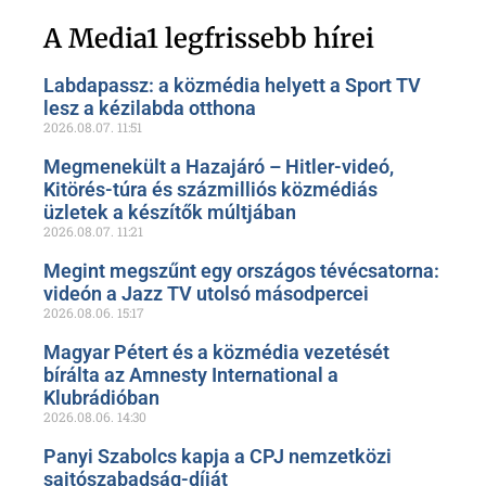
Szóljon hozzá a Facebook-
oldalunkon!
A Media1 legfrissebb hírei
Labdapassz: a közmédia helyett a Sport TV
lesz a kézilabda otthona
2026.08.07.
11:51
Megmenekült a Hazajáró – Hitler-videó,
Kitörés-túra és százmilliós közmédiás
üzletek a készítők múltjában
2026.08.07.
11:21
Megint megszűnt egy országos tévécsatorna:
videón a Jazz TV utolsó másodpercei
2026.08.06.
15:17
Magyar Pétert és a közmédia vezetését
bírálta az Amnesty International a
Klubrádióban
2026.08.06.
14:30
Panyi Szabolcs kapja a CPJ nemzetközi
sajtószabadság-díját