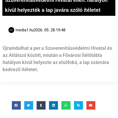
Szuverenitásvédelmi Hivatal ellen: hatályon
kívül helyezték a lap javára szóló ítéletet
media1.hu
2026. 05. 28.
19:48
Újraindulhat a per a Szuverenitásvédelmi Hivatal és
az Átlátszó között, miután a Fővárosi Ítélőtábla
hatályon kívül helyezte az elsőfokú, a lap számára
kedvező ítéletet.