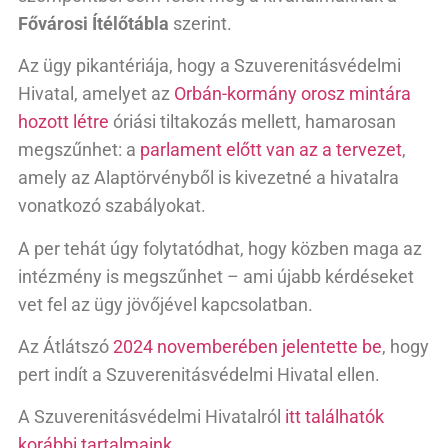
Fővárosi Ítélőtábla
szerint.
Az ügy pikantériája, hogy a Szuverenitásvédelmi
Hivatal, amelyet az
Orbán-kormány orosz mintára
hozott létre
óriási tiltakozás mellett, hamarosan
megszűnhet: a
parlament előtt van az a tervezet
,
amely az Alaptörvényből is kivezetné a hivatalra
vonatkozó szabályokat.
A per tehát úgy folytatódhat, hogy közben maga az
intézmény is megszűnhet – ami újabb kérdéseket
vet fel az ügy jövőjével kapcsolatban.
Az Átlátszó
2024 novemberében jelentette be
, hogy
pert indít a Szuverenitásvédelmi Hivatal ellen.
A Szuverenitásvédelmi Hivatalról
itt találhatók
korábbi tartalmaink
.