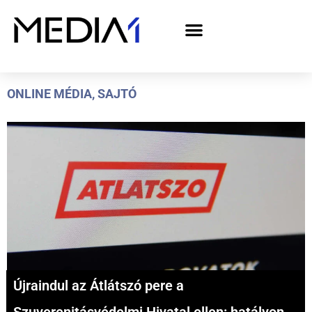
A Media1 médiaajánlata politikai hirdetőknek– országgyűlési választás 2026
ONLINE MÉDIA
,
SAJTÓ
Újraindul az Átlátszó pere a