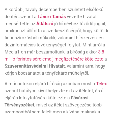
A korábbi, tavaly decemberben született elsőfokú
döntés szerint a
Lánczi Tamás
vezette hivatal
megsértette az
Átlátszó
jó hírnévhez fűződő jogait,
amikor azt állította a szerkesztőségről, hogy külföldi
finanszírozásból működik, valamint hírszerzési és
dezinformációs tevékenységet folytat. Mint arról a
Media1-en már beszámoltunk, a bíróság akkor
3,8
millió forintos sérelemdíj megfizetésére kötelezte
a
Szuverenitásvédelmi Hivatalt
, valamint arra, hogy
kérjen bocsánatot a tényfeltáró műhelytől.
A másodfokon eljáró bíróság azonban most a
Telex
szerint hatályon kívül helyezte ezt az ítéletet, és új
eljárás lefolytatására kötelezte a
Fővárosi
Törvényszéket
, mivel az ítélet szövegezése több
szempontból sem felelt meg a kívánalmaknak a