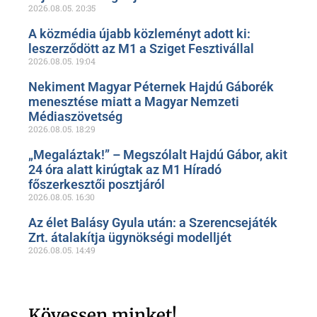
2026.08.05.
20:35
A közmédia újabb közleményt adott ki:
leszerződött az M1 a Sziget Fesztivállal
2026.08.05.
19:04
Nekiment Magyar Péternek Hajdú Gáborék
menesztése miatt a Magyar Nemzeti
Médiaszövetség
2026.08.05.
18:29
„Megaláztak!” – Megszólalt Hajdú Gábor, akit
24 óra alatt kirúgtak az M1 Híradó
főszerkesztői posztjáról
2026.08.05.
16:30
Az élet Balásy Gyula után: a Szerencsejáték
Zrt. átalakítja ügynökségi modelljét
2026.08.05.
14:49
Kövessen minket!