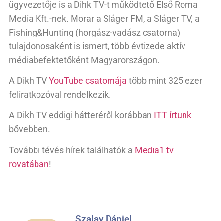
ügyvezetője is a Dihk TV-t működtető Első Roma
Media Kft.-nek. Morar a Sláger FM, a Sláger TV, a
Fishing&Hunting (horgász-vadász csatorna)
tulajdonosaként is ismert, több évtizede aktív
médiabefektetőként Magyarországon.
A Dikh TV
YouTube csatornája
több mint 325 ezer
feliratkozóval rendelkezik.
A Dikh TV eddigi hátteréről korábban
ITT írtunk
bővebben.
További tévés hírek találhatók a
Media1 tv
rovatában
!
Szalay Dániel