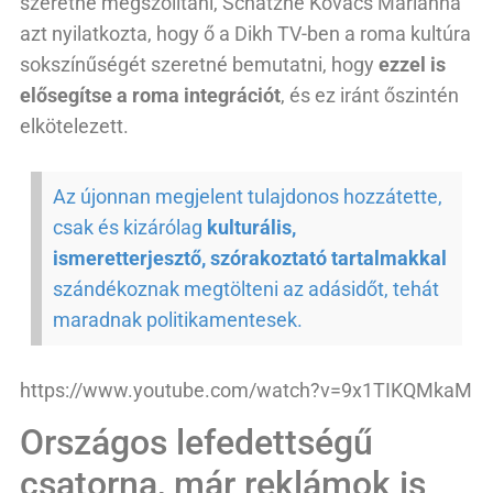
szeretné megszólítani, Schatzné Kovács Marianna
azt nyilatkozta, hogy ő a Dikh TV-ben a roma kultúra
sokszínűségét szeretné bemutatni, hogy
ezzel is
elősegítse a roma integrációt
, és ez iránt őszintén
elkötelezett.
Az újonnan megjelent tulajdonos hozzátette,
csak és kizárólag
kulturális,
ismeretterjesztő, szórakoztató tartalmakkal
szándékoznak megtölteni az adásidőt, tehát
maradnak politikamentesek.
https://www.youtube.com/watch?v=9x1TIKQMkaM
Országos lefedettségű
csatorna, már reklámok is