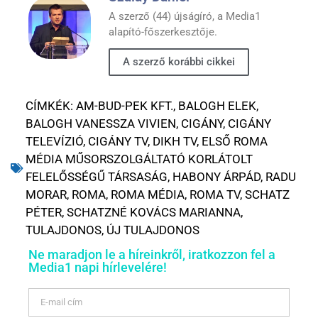
A szerző (44) újságíró, a Media1
alapító-főszerkesztője.
A szerző korábbi cikkei
CÍMKÉK:
AM-BUD-PEK KFT.
,
BALOGH ELEK
,
BALOGH VANESSZA VIVIEN
,
CIGÁNY
,
CIGÁNY
TELEVÍZIÓ
,
CIGÁNY TV
,
DIKH TV
,
ELSŐ ROMA
MÉDIA MŰSORSZOLGÁLTATÓ KORLÁTOLT
FELELŐSSÉGŰ TÁRSASÁG
,
HABONY ÁRPÁD
,
RADU
MORAR
,
ROMA
,
ROMA MÉDIA
,
ROMA TV
,
SCHATZ
PÉTER
,
SCHATZNÉ KOVÁCS MARIANNA
,
TULAJDONOS
,
ÚJ TULAJDONOS
Ne maradjon le a híreinkről, iratkozzon fel a
Media1 napi hírlevelére!