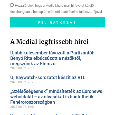
Hozzájárulok, hogy a Media1.hu e-mail hírlevelet küldjön
összhangban a honlapján elérhető adatvédelmi tájékoztatójával.
FELIRATKOZÁS
Szóljon hozzá a Facebook-
oldalunkon!
A Media1 legfrissebb hírei
Újabb kulcsember távozott a Partizántól:
Benyó Rita elbúcsúzott a nézőktől,
megszűnik az Elemző
2026.08.07.
21:18
Új Baywatch-sorozatot készít az RTL
2026.08.07.
20:28
„Szélsőségesnek” minősítették az Euronews
weboldalát – az olvasókat is büntethetik
Fehéroroszországban
2026.08.07.
19:50