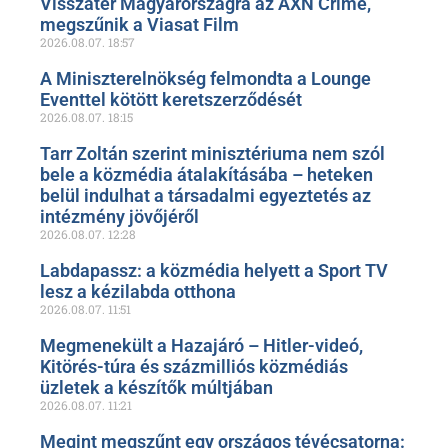
Visszatér Magyarországra az AXN Crime,
megszűnik a Viasat Film
2026.08.07.
18:57
A Miniszterelnökség felmondta a Lounge
Eventtel kötött keretszerződését
2026.08.07.
18:15
Tarr Zoltán szerint minisztériuma nem szól
bele a közmédia átalakításába – heteken
belül indulhat a társadalmi egyeztetés az
intézmény jövőjéről
2026.08.07.
12:28
Labdapassz: a közmédia helyett a Sport TV
lesz a kézilabda otthona
2026.08.07.
11:51
Megmenekült a Hazajáró – Hitler-videó,
Kitörés-túra és százmilliós közmédiás
üzletek a készítők múltjában
2026.08.07.
11:21
Megint megszűnt egy országos tévécsatorna: