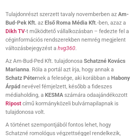
Tulajdonrészt szerzett tavaly novemberben az
Am-
Bud-Pek Kft.
az
Első Roma Média Kft
.-ben, azaz a
Dikh TV
-t működtető vállalkozásban – fedezte fel a
céginformációs rendszerekben nemrég megjelent
változásbejegyzést a
hvg360
.
Az Am-Bud-Ped Kft. tulajdonosa
Schatzné Kovács
Marianna
. Róla a portál azt írja, hogy annak a
Schatz Péter
nek a felesége, aki korábban a
Habony
Árpád
nevével fémjelzett, később a fideszes
médiaholding, a
KESMA
számára odaajándékozott
Ripost
című kormányközeli bulvárnapilapnak is
tulajdonosa volt.
A történet szempontjából fontos lehet, hogy
Schatzné romológus végzettséggel rendelkezik,