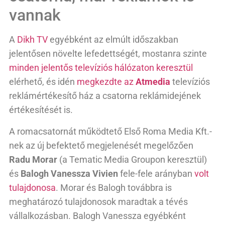
vannak
A
Dikh TV
egyébként az elmúlt időszakban
jelentősen növelte lefedettségét, mostanra szinte
minden jelentős televíziós hálózaton keresztül
elérhető, és idén
megkezdte az
Atmedia
televíziós
reklámértékesítő ház a csatorna reklámidejének
értékesítését is.
A romacsatornát működtető Első Roma Media Kft.-
nek az új befektető megjelenését megelőzően
Radu Morar
(a Tematic Media Groupon keresztül)
és
Balogh
Vanessza Vivien
fele-fele arányban
volt
tulajdonosa
. Morar és Balogh továbbra is
meghatározó tulajdonosok maradtak a tévés
vállalkozásban. Balogh Vanessza egyébként