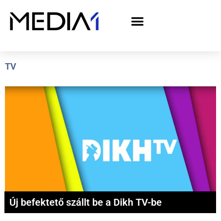
A Media1 médiaajánlata politikai hirdetőknek– országgyűlési választás 2026
TV
Új befektető szállt be a Dikh TV-be