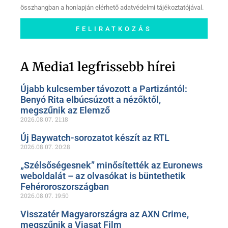
összhangban a honlapján elérhető adatvédelmi tájékoztatójával.
FELIRATKOZÁS
Szóljon hozzá a Facebook-
oldalunkon!
A Media1 legfrissebb hírei
Újabb kulcsember távozott a Partizántól:
Benyó Rita elbúcsúzott a nézőktől,
megszűnik az Elemző
2026.08.07.
21:18
Új Baywatch-sorozatot készít az RTL
2026.08.07.
20:28
„Szélsőségesnek” minősítették az Euronews
weboldalát – az olvasókat is büntethetik
Fehéroroszországban
2026.08.07.
19:50
Visszatér Magyarországra az AXN Crime,
megszűnik a Viasat Film