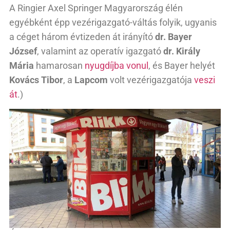
A Ringier Axel Springer Magyarország élén
egyébként épp vezérigazgató-váltás folyik, ugyanis
a céget három évtizeden át irányító
dr. Bayer
József
, valamint az operatív igazgató
dr. Király
Mária
hamarosan
nyugdíjba vonul
, és Bayer helyét
Kovács Tibor
, a
Lapcom
volt vezérigazgatója
veszi
át
.)