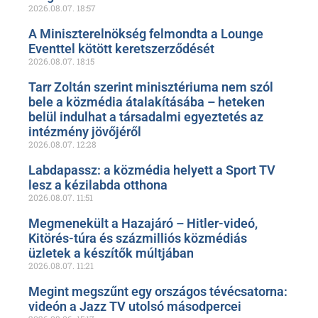
2026.08.07.
18:57
A Miniszterelnökség felmondta a Lounge
Eventtel kötött keretszerződését
2026.08.07.
18:15
Tarr Zoltán szerint minisztériuma nem szól
bele a közmédia átalakításába – heteken
belül indulhat a társadalmi egyeztetés az
intézmény jövőjéről
2026.08.07.
12:28
Labdapassz: a közmédia helyett a Sport TV
lesz a kézilabda otthona
2026.08.07.
11:51
Megmenekült a Hazajáró – Hitler-videó,
Kitörés-túra és százmilliós közmédiás
üzletek a készítők múltjában
2026.08.07.
11:21
Megint megszűnt egy országos tévécsatorna:
videón a Jazz TV utolsó másodpercei