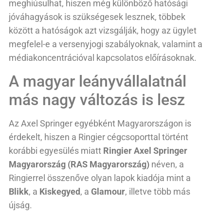
meghiúsulhat, hiszen még különböző hatósági
jóváhagyások is szükségesek lesznek, többek
között a hatóságok azt vizsgálják, hogy az ügylet
megfelel-e a versenyjogi szabályoknak, valamint a
médiakoncentrációval kapcsolatos előírásoknak.
A magyar leányvállalatnál
más nagy változás is lesz
Az Axel Springer egyébként Magyarországon is
érdekelt, hiszen a Ringier cégcsoporttal történt
korábbi egyesülés miatt
Ringier Axel Springer
Magyarország (RAS Magyarország)
néven, a
Ringierrel összenőve olyan lapok kiadója mint a
Blikk
, a
Kiskegyed
, a
Glamour
, illetve több más
újság.