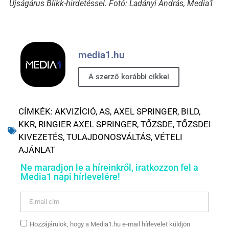
Újságárus Blikk-hirdetéssel. Fotó: Ladányi András, Media1
media1.hu
A szerző korábbi cikkei
CÍMKÉK:
AKVIZÍCIÓ
,
AS
,
AXEL SPRINGER
,
BILD
,
KKR
,
RINGIER AXEL SPRINGER
,
TŐZSDE
,
TŐZSDEI
KIVEZETÉS
,
TULAJDONOSVÁLTÁS
,
VÉTELI
AJÁNLAT
Ne maradjon le a híreinkről, iratkozzon fel a
Media1 napi hírlevelére!
Hozzájárulok, hogy a Media1.hu e-mail hírlevelet küldjön