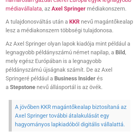
médiavállalata
, az
Axel Springer
médiakonszern.
A tulajdonosváltás után a
KKR
nevű magántőkealap
lesz a médiakonszern többségi tulajdonosa.
Az Axel Springer olyan lapok kiadója mint például a
legnagyobb példányszámú német napilap, a
Bild
,
mely egész Európában is a legnagyobb
példányszámú újságnak számít. De az Axel
Springeré például a
Business Insider
és
a
Stepstone
nevű állásportál is az övék.
A jövőben KKR magántőkealap biztosítaná az
Axel Springer további átalakulását egy
hagyományos lapkiadóból digitális vállalattá.