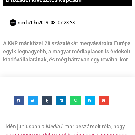
media1.hu
2019. 08. 07.
23:28
A KKR már közel 28 százalékát megvásárolta Európa
egyik legnagyobb, a magyar médiapiacon is érdekelt
kiadóvállalatának, és még hátravan egy további kör.
Idén júniusban a
Media1
már beszámolt róla, hogy
hamarosan gazdát cserél Európa egyik legnagyobb