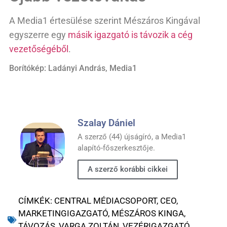
A Media1 értesülése szerint Mészáros Kingával
egyszerre egy
másik igazgató is távozik a cég
vezetőségéből
.
Borítókép: Ladányi András, Media1
Szalay Dániel
A szerző (44) újságíró, a Media1
alapító-főszerkesztője.
A szerző korábbi cikkei
CÍMKÉK:
CENTRAL MÉDIACSOPORT
,
CEO
,
MARKETINGIGAZGATÓ
,
MÉSZÁROS KINGA
,
TÁVOZÁS
,
VARGA ZOLTÁN
,
VEZÉRIGAZGATÓ
,