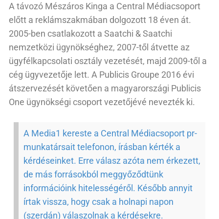
A távozó Mészáros Kinga a Central Médiacsoport
előtt a reklámszakmában dolgozott 18 éven át.
2005-ben csatlakozott a Saatchi & Saatchi
nemzetközi ügynökséghez, 2007-től átvette az
ügyfélkapcsolati osztály vezetését, majd 2009-től a
cég ügyvezetője lett. A Publicis Groupe 2016 évi
átszervezését követően a magyarországi Publicis
One ügynökségi csoport vezetőjévé nevezték ki.
A Media1 kereste a Central Médiacsoport pr-
munkatársait telefonon, írásban kérték a
kérdéseinket. Erre válasz azóta nem érkezett,
de más forrásokból meggyőződtünk
információink hitelességéről. Később annyit
írtak vissza, hogy csak a holnapi napon
(szerdán) válaszolnak a kérdésekre.