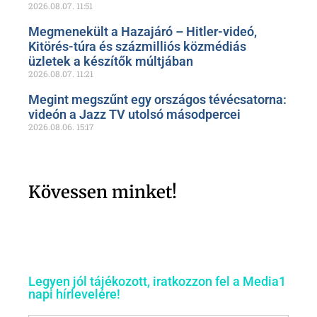
2026.08.07.
11:51
Megmenekült a Hazajáró – Hitler-videó,
Kitörés-túra és százmilliós közmédiás
üzletek a készítők múltjában
2026.08.07.
11:21
Megint megszűnt egy országos tévécsatorna:
videón a Jazz TV utolsó másodpercei
2026.08.06.
15:17
Kövessen minket!
Legyen jól tájékozott, iratkozzon fel a Media1
napi hírlevelére!