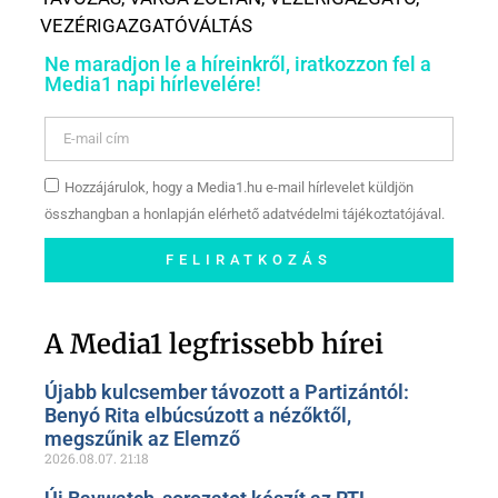
VEZÉRIGAZGATÓVÁLTÁS
Ne maradjon le a híreinkről, iratkozzon fel a
Media1 napi hírlevelére!
Hozzájárulok, hogy a Media1.hu e-mail hírlevelet küldjön
összhangban a honlapján elérhető adatvédelmi tájékoztatójával.
FELIRATKOZÁS
Szóljon hozzá a Facebook-
oldalunkon!
A Media1 legfrissebb hírei
Újabb kulcsember távozott a Partizántól:
Benyó Rita elbúcsúzott a nézőktől,
megszűnik az Elemző
2026.08.07.
21:18