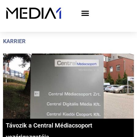
A Media1 médiaajánlata politikai hirdetőknek– országgyűlési választás 2026
KARRIER
Távozik a Central Médiacsoport