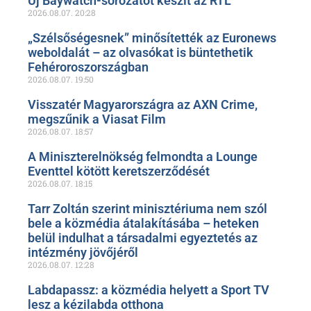
Új Baywatch-sorozatot készít az RTL
2026.08.07.
20:28
„Szélsőségesnek” minősítették az Euronews
weboldalát – az olvasókat is büntethetik
Fehéroroszországban
2026.08.07.
19:50
Visszatér Magyarországra az AXN Crime,
megszűnik a Viasat Film
2026.08.07.
18:57
A Miniszterelnökség felmondta a Lounge
Eventtel kötött keretszerződését
2026.08.07.
18:15
Tarr Zoltán szerint minisztériuma nem szól
bele a közmédia átalakításába – heteken
belül indulhat a társadalmi egyeztetés az
intézmény jövőjéről
2026.08.07.
12:28
Labdapassz: a közmédia helyett a Sport TV
lesz a kézilabda otthona