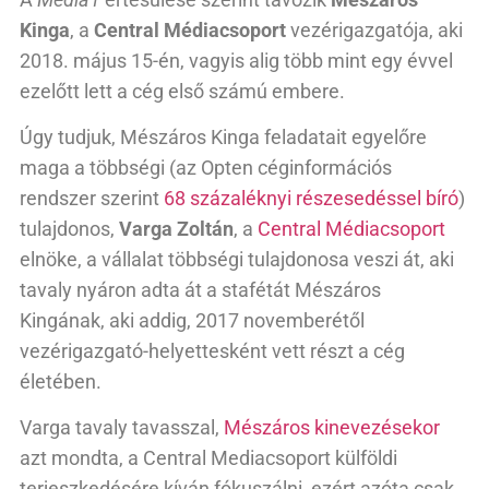
Kinga
, a
Central Médiacsoport
vezérigazgatója, aki
2018. május 15-én, vagyis alig több mint egy évvel
ezelőtt lett a cég első számú embere.
Úgy tudjuk, Mészáros Kinga feladatait egyelőre
maga a többségi (az Opten céginformációs
rendszer szerint
68 százaléknyi részesedéssel bíró
)
tulajdonos,
Varga Zoltán
, a
Central Médiacsoport
elnöke, a vállalat többségi tulajdonosa veszi át, aki
tavaly nyáron adta át a stafétát Mészáros
Kingának, aki addig, 2017 novemberétől
vezérigazgató-helyettesként vett részt a cég
életében.
Varga tavaly tavasszal,
Mészáros kinevezésekor
azt mondta, a Central Mediacsoport külföldi
terjeszkedésére kíván fókuszálni, ezért azóta csak