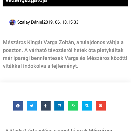
vezérigazgatója
Szalay Dániel
2019. 06. 18.
15:33
Mészáros Kingát Varga Zoltán, a tulajdonos váltja a
poszton. A várható távozásról hetek óta pletykáltak
már iparági bennfentesek Varga és Mészáros közötti
vitákkal indokolva a fejleményt.
A
Media1
értesülése szerint távozik
Mészáros