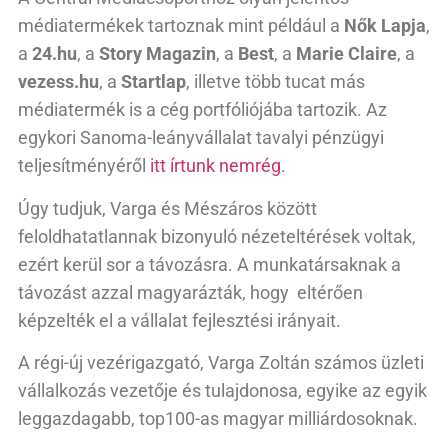
médiatermékek tartoznak mint például a
Nők Lapja
,
a
24.hu
, a
Story Magazin
, a
Best
, a
Marie Claire
, a
vezess.hu
, a
Startlap
, illetve több tucat más
médiatermék is a cég portfóliójába tartozik. Az
egykori Sanoma-leányvállalat tavalyi pénzügyi
teljesítményéről
itt írtunk nemrég
.
Úgy tudjuk, Varga és Mészáros között
feloldhatatlannak bizonyuló nézeteltérések voltak,
ezért kerül sor a távozásra. A munkatársaknak a
távozást azzal magyarázták, hogy eltérően
képzelték el a vállalat fejlesztési irányait.
A régi-új vezérigazgató, Varga Zoltán számos üzleti
vállalkozás vezetője és tulajdonosa, egyike az egyik
leggazdagabb, top100-as magyar milliárdosoknak.