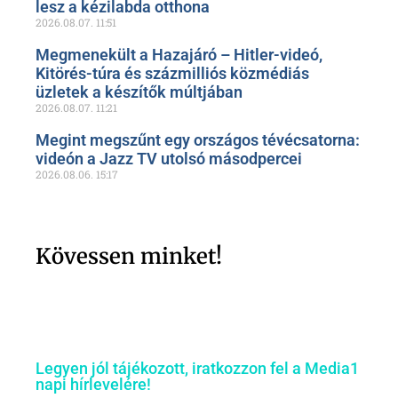
lesz a kézilabda otthona
2026.08.07.
11:51
Megmenekült a Hazajáró – Hitler-videó,
Kitörés-túra és százmilliós közmédiás
üzletek a készítők múltjában
2026.08.07.
11:21
Megint megszűnt egy országos tévécsatorna:
videón a Jazz TV utolsó másodpercei
2026.08.06.
15:17
Kövessen minket!
Legyen jól tájékozott, iratkozzon fel a Media1
napi hírlevelére!