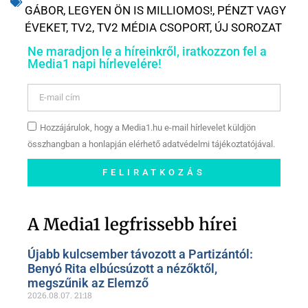
GÁBOR
,
LEGYEN ÖN IS MILLIOMOS!
,
PÉNZT VAGY
ÉVEKET
,
TV2
,
TV2 MÉDIA CSOPORT
,
ÚJ SOROZAT
Ne maradjon le a híreinkről, iratkozzon fel a
Media1 napi hírlevelére!
Hozzájárulok, hogy a Media1.hu e-mail hírlevelet küldjön
összhangban a honlapján elérhető adatvédelmi tájékoztatójával.
FELIRATKOZÁS
Szóljon hozzá a Facebook-
oldalunkon!
A Media1 legfrissebb hírei
Újabb kulcsember távozott a Partizántól:
Benyó Rita elbúcsúzott a nézőktől,
megszűnik az Elemző
2026.08.07.
21:18