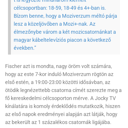
célcsoportban: 18-59, 18-49 és 4+-ban is.
Bízom benne, hogy a Moziverzum méltó párja
lesz a közeljövőben a Mozi+-nak. Az
élmezőnybe várom a két mozicsatornánkat a
magyar kábeltelevíziós piacon a következő
években.”
Fischer azt is mondta, nagy öröm volt számára,
hogy az este 7-kor induló Moziverzum rögtön az
első estén, a 19:00-23:00 közötti idősávban, az
ötödik legnézettebb csatorna címét szerezte meg a
fő kereskedelmi célcsoporton mérve. A Jocky TV
kínálatára is komoly érdeklődés mutatkozik, hiszen
az első napok eredményei alapján azt látják, hogy
az bekerült az 1 százalékos csatornák ligájába.