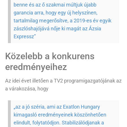
benne és az ő szakmai múltjuk újabb
garancia arra, hogy egy új helyszínen,
tartalmilag megerősítve, a 2019-es év egyik
zászlóshajójává nője ki magát az Ázsia
Expressz”
Közelebb a konkurens
eredményeihez
Az idei évet illetően a TV2 programigazgatójának az
a várakozása, hogy
„az a jó széria, ami az Exatlon Hungary
kimagasló eredményeinek köszönhetően
elindult, folytatódjon. Stabilizálódjanak a