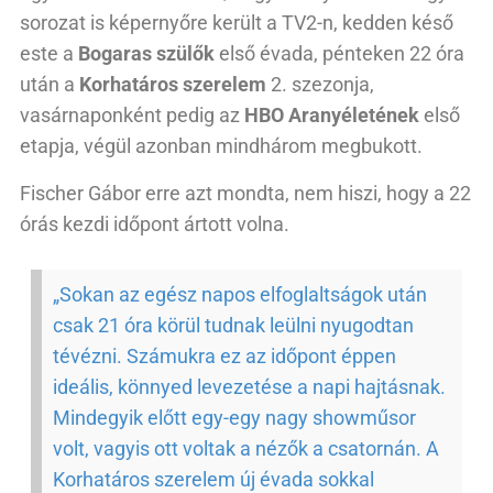
sorozat is képernyőre került a TV2-n, kedden késő
este a
Bogaras szülők
első évada, pénteken 22 óra
után a
Korhatáros szerelem
2. szezonja,
vasárnaponként pedig az
HBO Aranyéletének
első
etapja, végül azonban mindhárom megbukott.
Fischer Gábor erre azt mondta, nem hiszi, hogy a 22
órás kezdi időpont ártott volna.
„Sokan az egész napos elfoglaltságok után
csak 21 óra körül tudnak leülni nyugodtan
tévézni. Számukra ez az időpont éppen
ideális, könnyed levezetése a napi hajtásnak.
Mindegyik előtt egy-egy nagy showműsor
volt, vagyis ott voltak a nézők a csatornán. A
Korhatáros szerelem új évada sokkal