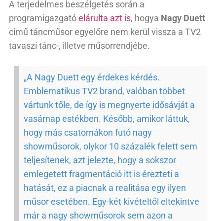
A terjedelmes beszélgetés során a
programigazgató
elárulta azt is
, hogya
Nagy Duett
című táncműsor egyelőre nem kerül vissza a TV2
tavaszi tánc-, illetve műsorrendjébe.
„A Nagy Duett egy érdekes kérdés.
Emblematikus TV2 brand, valóban többet
vártunk tőle, de így is megnyerte idősávját a
vasárnap estékben. Később, amikor láttuk,
hogy más csatornákon futó nagy
showműsorok, olykor 10 százalék felett sem
teljesítenek, azt jelezte, hogy a sokszor
emlegetett fragmentáció itt is érezteti a
hatását, ez a piacnak a realitása egy ilyen
műsor esetében. Egy-két kivételtől eltekintve
már a nagy showműsorok sem azon a