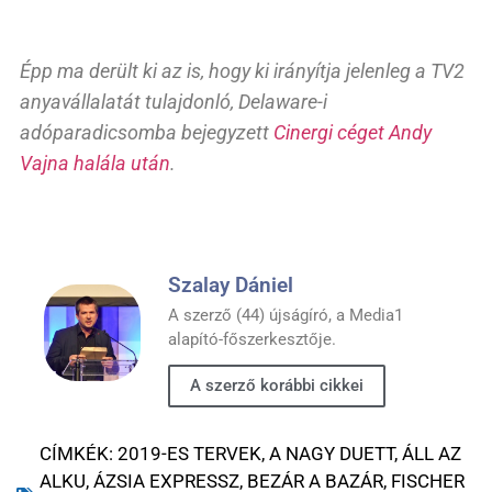
Épp ma derült ki az is, hogy ki irányítja jelenleg a TV2
anyavállalatát tulajdonló, Delaware-i
adóparadicsomba bejegyzett
Cinergi céget Andy
Vajna halála után
.
Szalay Dániel
A szerző (44) újságíró, a Media1
alapító-főszerkesztője.
A szerző korábbi cikkei
CÍMKÉK:
2019-ES TERVEK
,
A NAGY DUETT
,
ÁLL AZ
ALKU
,
ÁZSIA EXPRESSZ
,
BEZÁR A BAZÁR
,
FISCHER