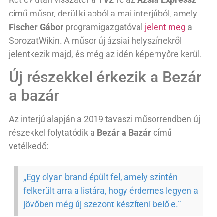
című műsor, derül ki abból a mai interjúból, amely
Fischer Gábor
programigazgatóval
jelent meg
a
SorozatWikin. A műsor új ázsiai helyszínekről
jelentkezik majd, és még az idén képernyőre kerül.
Új részekkel érkezik a Bezár
a bazár
Az interjú alapján a 2019 tavaszi műsorrendben új
részekkel folytatódik a
Bezár a Bazár
című
vetélkedő:
„Egy olyan brand épült fel, amely szintén
felkerült arra a listára, hogy érdemes legyen a
jövőben még új szezont készíteni belőle.”