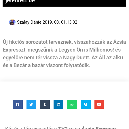
jelentett be
Szalay Dániel
2019. 03. 01.
13:02
Új fikciós sorozatot terveznek, visszahozzák az Ázsia
Expresszt, megszűnik a Legyen Ön is Milliomos! és
egyelőre nem tér vissza a Nagy Duett. Az Áll az alku
és a Bezár a bazár viszont folytatódik.
Két év után visszatér a
TV2
-re az
Ázsia Expressz