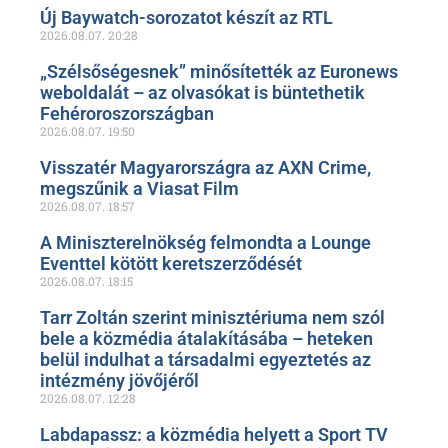
Új Baywatch-sorozatot készít az RTL
2026.08.07.
20:28
„Szélsőségesnek” minősítették az Euronews
weboldalát – az olvasókat is büntethetik
Fehéroroszországban
2026.08.07.
19:50
Visszatér Magyarországra az AXN Crime,
megszűnik a Viasat Film
2026.08.07.
18:57
A Miniszterelnökség felmondta a Lounge
Eventtel kötött keretszerződését
2026.08.07.
18:15
Tarr Zoltán szerint minisztériuma nem szól
bele a közmédia átalakításába – heteken
belül indulhat a társadalmi egyeztetés az
intézmény jövőjéről
2026.08.07.
12:28
Labdapassz: a közmédia helyett a Sport TV