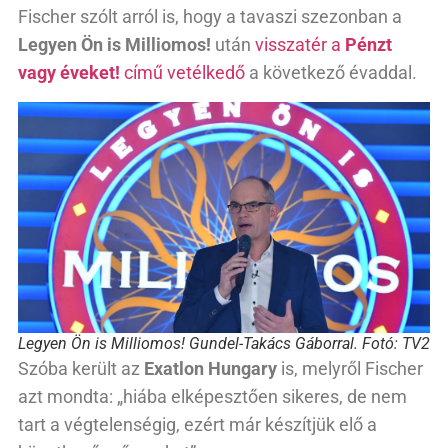
Fischer szólt arról is, hogy a tavaszi szezonban a
Legyen Ön is Milliomos!
után
visszatér a
Pénzt
vagy éveket!
című vetélkedő
a következő évaddal.
Legyen Ön is Milliomos! Gundel-Takács Gáborral. Fotó: TV2
Szóba került az
Exatlon Hungary
is, melyről Fischer
azt mondta: „hiába elképesztően sikeres, de nem
tart a végtelenségig, ezért már készítjük elő a