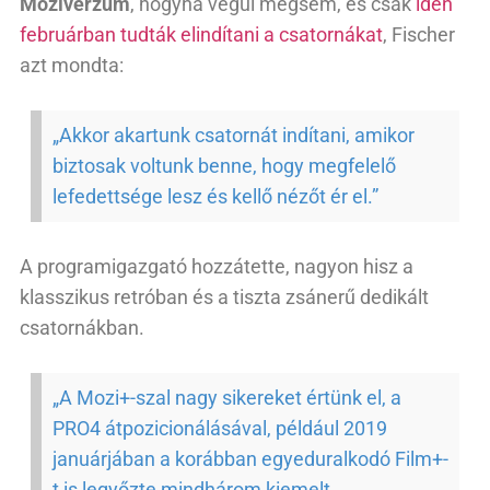
Moziverzum
, hogyha végül mégsem, és csak
idén
februárban tudták elindítani a csatornákat
, Fischer
azt mondta:
„Akkor akartunk csatornát indítani, amikor
biztosak voltunk benne, hogy megfelelő
lefedettsége lesz és kellő nézőt ér el.”
A programigazgató hozzátette, nagyon hisz a
klasszikus retróban és a tiszta zsánerű dedikált
csatornákban.
„A Mozi+-szal nagy sikereket értünk el, a
PRO4 átpozicionálásával, például 2019
januárjában a korábban egyeduralkodó Film+-
t is legyőzte mindhárom kiemelt