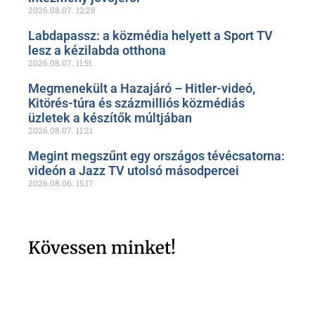
2026.08.07.
12:28
Labdapassz: a közmédia helyett a Sport TV
lesz a kézilabda otthona
2026.08.07.
11:51
Megmenekült a Hazajáró – Hitler-videó,
Kitörés-túra és százmilliós közmédiás
üzletek a készítők múltjában
2026.08.07.
11:21
Megint megszűnt egy országos tévécsatorna:
videón a Jazz TV utolsó másodpercei
2026.08.06.
15:17
Kövessen minket!