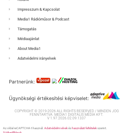
Impresszum & Kapcsolat
Media1 Rádióműsor & Podcast
Támogatás
Médiaajánlat
About Media1
Adatvédelmi irányelvek
Partnerünk:
Ügynökségi értékesítési képviselet:
COPYRIGHT © 2019-2026 ALL RIGHTS RESERVED / MINDEN JOG
FENNTARTVA. MEDIA1 DIGITÁLIS MÉDIA KFT.
V 1.97.2026.02.09.1337
Az oldal reCAPTCHA-t használ.
Adatvédelmi elvek
és
használati feltételek
szerint.
Sütibeállítások