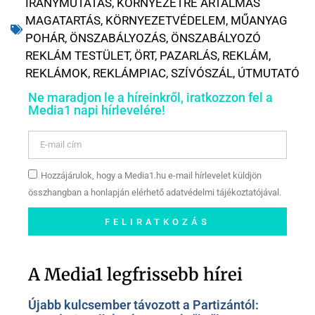
IRÁNYMUTATÁS
,
KÖRNYEZETRE ÁRTALMAS
MAGATARTÁS
,
KÖRNYEZETVÉDELEM
,
MŰANYAG
POHÁR
,
ÖNSZABÁLYOZÁS
,
ÖNSZABÁLYOZÓ
REKLÁM TESTÜLET
,
ÖRT
,
PAZARLÁS
,
REKLÁM
,
REKLÁMOK
,
REKLÁMPIAC
,
SZÍVÓSZÁL
,
ÚTMUTATÓ
Ne maradjon le a híreinkről, iratkozzon fel a
Media1 napi hírlevelére!
Hozzájárulok, hogy a Media1.hu e-mail hírlevelet küldjön
összhangban a honlapján elérhető adatvédelmi tájékoztatójával.
FELIRATKOZÁS
Szóljon hozzá a Facebook-
oldalunkon!
A Media1 legfrissebb hírei
Újabb kulcsember távozott a Partizántól: