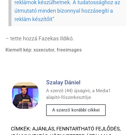
reklámok készülhetnek. A tudatossághoz az
útmutató minden bizonnyal hozzásegíti a
reklám készítőit”
– tette hozzá Fazekas Ildikó.
Kiemelt kép: xsxecutor, freeimages
Szalay Dániel
A szerző (44) újságíró, a Media1
alapító-főszerkesztője.
A szerző korábbi cikkei
CÍMKÉK:
AJÁNLÁS
,
FENNTARTHATÓ FEJLŐDÉS
,