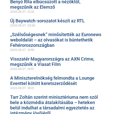
Benyó Rita elbúcsúzott a nézőktől,
megszűnik az Elemző
2026.08.07.
21:18
Új Baywatch-sorozatot készít az RTL
2026.08.07.
20:28
„Szélsőségesnek” minősítették az Euronews
weboldalát – az olvasókat is büntethetik
Fehéroroszországban
2026.08.07.
19:50
Visszatér Magyarországra az AXN Crime,
megszűnik a Viasat Film
2026.08.07.
18:57
A Miniszterelnökség felmondta a Lounge
Eventtel kötött keretszerződését
2026.08.07.
18:15
Tarr Zoltán szerint minisztériuma nem szól
bele a közmédia átalakításába – heteken
belül indulhat a társadalmi egyeztetés az
intézmény jövőjéről