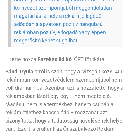
környezet szempontjából meggondolatlan
magatartás, amely a reklám jellegéből
adódóan alapvetően pozitív hangulatú
reklámban pozitív, elfogadó vagy éppen
megerősítő képet sugallhat”
– tette hozzá
Fazekas Ildikó
, ÖRT főtitkára.
Bándi Gyula
arról is szólt, hogy a vizsgált közel 400
reklámban környezetvédelem szempontjából nem
volt drámai hiba. Azonban azt is hozzátette, hogy a
reklámokban látott egy-egy – nem megfelelő,
ráadásul nem is a termékhez, hanem csupán a
reklám ötlethez kapcsolódó – mozzanat azt
bizonyította, hogy a tudatosság növelésének helye
van. „Ezért is örültünk az Önszabályozó Reklám