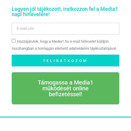
Legyen jól tájékozott, iratkozzon fel a Media1
napi hírlevelére!
Hozzájárulok, hogy a Media1.hu e-mail hírlevelet küldjön
összhangban a honlapján elérhető adatvédelmi tájékoztatójával.
FELIRATKOZOM
Támogassa a Media1
működését online
befizetéssel!