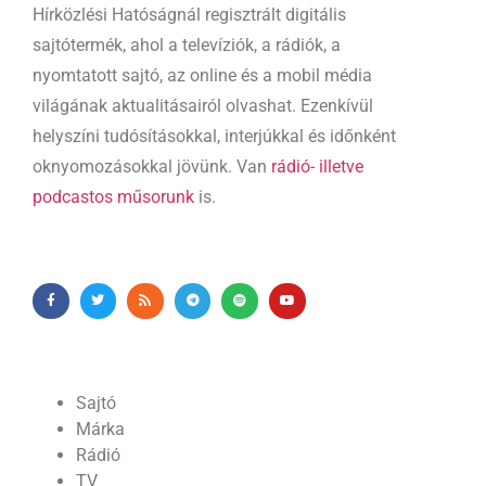
Hírközlési Hatóságnál regisztrált digitális
sajtótermék, ahol a televíziók, a rádiók, a
nyomtatott sajtó, az online és a mobil média
világának aktualitásairól olvashat. Ezenkívül
helyszíni tudósításokkal, interjúkkal és időnként
oknyomozásokkal jövünk. Van
rádió- illetve
podcastos műsorunk
is.
Sajtó
Márka
Rádió
TV