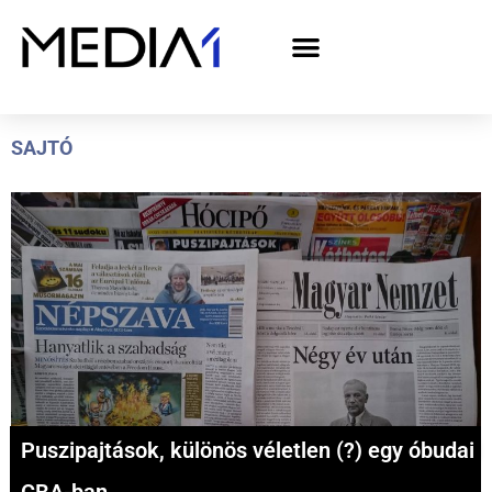
A Media1 médiaajánlata politikai hirdetőknek– országgyűlési választás 2026
SAJTÓ
Puszipajtások, különös véletlen (?) egy óbudai