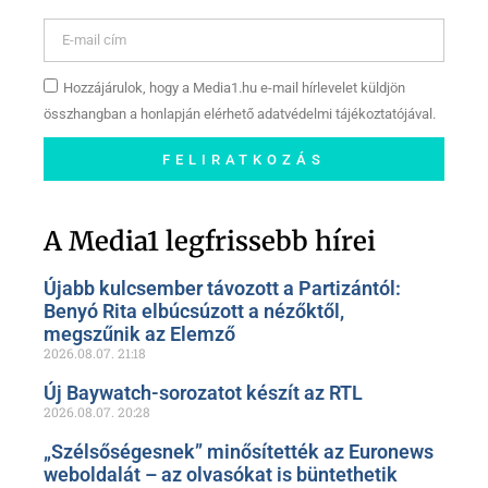
Hozzájárulok, hogy a Media1.hu e-mail hírlevelet küldjön
összhangban a honlapján elérhető adatvédelmi tájékoztatójával.
FELIRATKOZÁS
Szóljon hozzá a Facebook-
oldalunkon!
A Media1 legfrissebb hírei
Újabb kulcsember távozott a Partizántól:
Benyó Rita elbúcsúzott a nézőktől,
megszűnik az Elemző
2026.08.07.
21:18
Új Baywatch-sorozatot készít az RTL
2026.08.07.
20:28
„Szélsőségesnek” minősítették az Euronews
weboldalát – az olvasókat is büntethetik