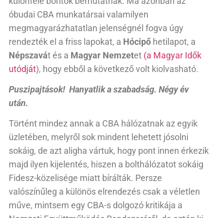
különféle borítók bemutatnak. Ma azonban az
óbudai CBA munkatársai valamilyen
megmagyarázhatatlan jelenségnél fogva úgy
rendezték el a friss lapokat, a
Hócipő
hetilapot, a
Népszavá
t és a
Magyar Nemzet
et
(a Magyar Idők
utódját
), hogy ebből a következő volt kiolvasható.
Puszipajtások! Hanyatlik a szabadság. Négy év
után.
Történt mindez annak a CBA hálózatnak az egyik
üzletében, melyről sok mindent lehetett jósolni
sokáig, de azt aligha vártuk, hogy pont innen érkezik
majd ilyen kijelentés, hiszen a bolthálózatot sokáig
Fidesz-közelisége miatt bírálták. Persze
valószínűleg a különös elrendezés csak a véletlen
műve, mintsem egy CBA-s dolgozó kritikája a