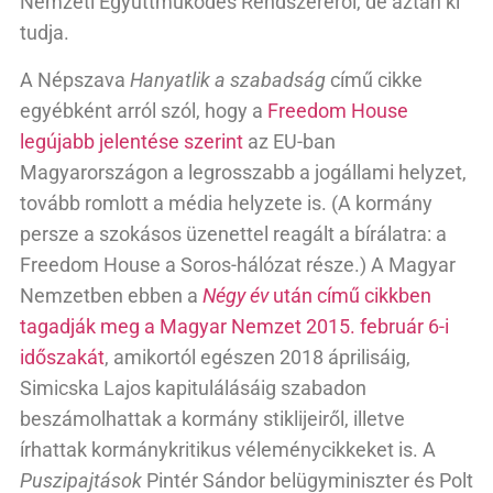
Nemzeti Együttműködés Rendszeréről, de aztán ki
tudja.
A Népszava
Hanyatlik a szabadság
című cikke
egyébként arról szól, hogy a
Freedom House
legújabb jelentése szerint
az EU-ban
Magyarországon a legrosszabb a jogállami helyzet,
tovább romlott a média helyzete is. (A kormány
persze a szokásos üzenettel reagált a bírálatra: a
Freedom House a Soros-hálózat része.) A Magyar
Nemzetben ebben a
Négy év
után című cikkben
tagadják meg a Magyar Nemzet 2015. február 6-i
időszakát
, amikortól egészen 2018 áprilisáig,
Simicska Lajos kapitulálásáig szabadon
beszámolhattak a kormány stiklijeiről, illetve
írhattak kormánykritikus véleménycikkeket is. A
Puszipajtások
Pintér Sándor belügyminiszter és Polt