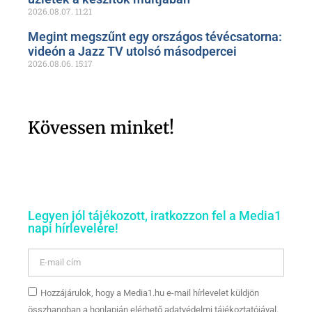
2026.08.07.
11:21
Megint megszűnt egy országos tévécsatorna:
videón a Jazz TV utolsó másodpercei
2026.08.06.
15:17
Kövessen minket!
Legyen jól tájékozott, iratkozzon fel a Media1
napi hírlevelére!
Hozzájárulok, hogy a Media1.hu e-mail hírlevelet küldjön
összhangban a honlapján elérhető adatvédelmi tájékoztatójával.