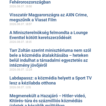
Fehéroroszországban
2026.08.07.
19:50
Visszatér Magyarországra az AXN Crime,
megszűnik a Viasat Film
2026.08.07.
18:57
A Miniszterelnökség felmondta a Lounge
Eventtel kötött keretszerződését
2026.08.07.
18:15
Tarr Zoltán szerint minisztériuma nem szól
bele a közmédia átalakításába – heteken
belül indulhat a társadalmi egyeztetés az
intézmény jövőjéről
2026.08.07.
12:28
Labdapassz: a közmédia helyett a Sport TV
lesz a kézilabda otthona
2026.08.07.
11:51
Megmenekült a Hazajáró – Hitler-videó,
Kitörés-túra és százmilliós közmédiás
üzletek a készítők múltjában