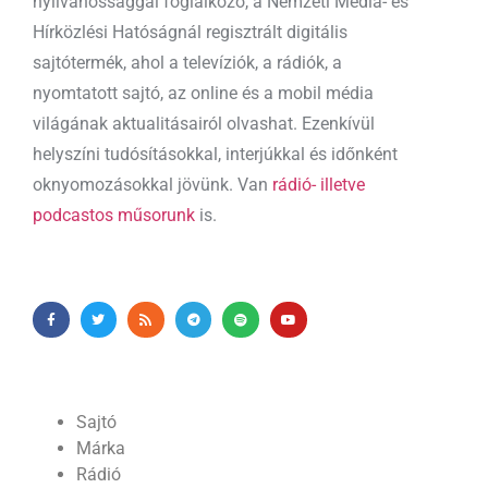
nyilvánossággal foglalkozó, a Nemzeti Média- és
Hírközlési Hatóságnál regisztrált digitális
sajtótermék, ahol a televíziók, a rádiók, a
nyomtatott sajtó, az online és a mobil média
világának aktualitásairól olvashat. Ezenkívül
helyszíni tudósításokkal, interjúkkal és időnként
oknyomozásokkal jövünk. Van
rádió- illetve
podcastos műsorunk
is.
Sajtó
Márka
Rádió