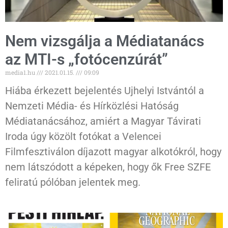
Nem vizsgálja a Médiatanács
az MTI-s „fotócenzúrát”
media1.hu
2021.01.15.
09:09
Hiába érkezett bejelentés Ujhelyi Istvántól a
Nemzeti Média- és Hírközlési Hatóság
Médiatanácsához, amiért a Magyar Távirati
Iroda úgy közölt fotókat a Velencei
Filmfesztiválon díjazott magyar alkotókról, hogy
nem látszódott a képeken, hogy ők Free SZFE
feliratú pólóban jelentek meg.