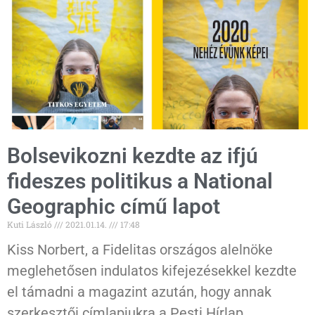
Bolsevikozni kezdte az ifjú
fideszes politikus a National
Geographic című lapot
Kuti László
2021.01.14.
17:48
Kiss Norbert, a Fidelitas országos alelnöke
meglehetősen indulatos kifejezésekkel kezdte
el támadni a magazint azután, hogy annak
szerkesztői címlapjukra a Pesti Hírlap