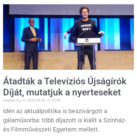
Átadták a Televíziós Újságírók
Díját, mutatjuk a nyerteseket
media1.hu
2020.09.10.
21:38
Idén az aktuálpolitika is beszivárgott a
gálaműsorba: több díjazott is kiállt a Színház-
és Filmművészeti Egyetem mellett.