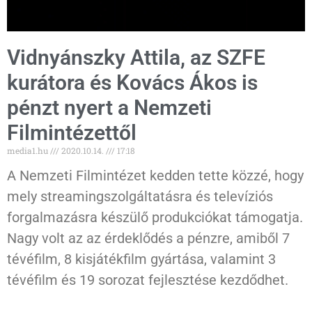
Vidnyánszky Attila, az SZFE
kurátora és Kovács Ákos is
pénzt nyert a Nemzeti
Filmintézettől
media1.hu
2020.10.14.
17:18
A Nemzeti Filmintézet kedden tette közzé, hogy
mely streamingszolgáltatásra és televíziós
forgalmazásra készülő produkciókat támogatja.
Nagy volt az az érdeklődés a pénzre, amiből 7
tévéfilm, 8 kisjátékfilm gyártása, valamint 3
tévéfilm és 19 sorozat fejlesztése kezdődhet.