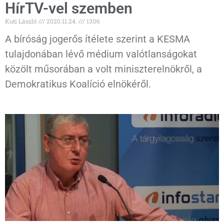
HírTV-vel szemben
Kuti László
2020.11.24.
13:06
A bíróság jogerős ítélete szerint a KESMA
tulajdonában lévő médium valótlanságokat
közölt műsorában a volt miniszterelnökről, a
Demokratikus Koalíció elnökéről.