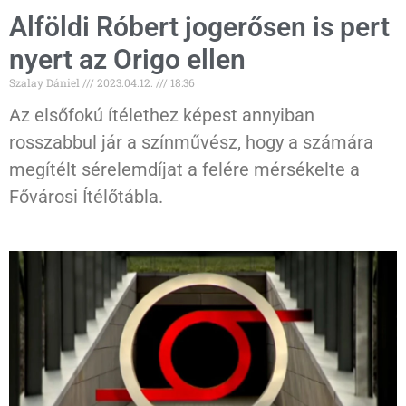
Alföldi Róbert jogerősen is pert
nyert az Origo ellen
Szalay Dániel
2023.04.12.
18:36
Az elsőfokú ítélethez képest annyiban
rosszabbul jár a színművész, hogy a számára
megítélt sérelemdíjat a felére mérsékelte a
Fővárosi Ítélőtábla.