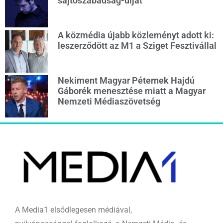
sajtószabadság-díját
A közmédia újabb közleményt adott ki:
leszerződött az M1 a Sziget Fesztivállal
Nekiment Magyar Péternek Hajdú
Gáborék menesztése miatt a Magyar
Nemzeti Médiaszövetség
A Media1 elsődlegesen médiával,