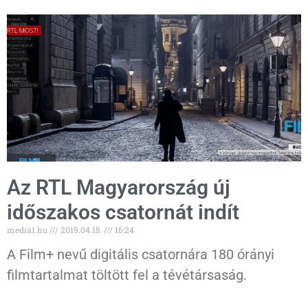
Az RTL Magyarország új
időszakos csatornát indít
media1.hu
2019.04.15.
16:24
A Film+ nevű digitális csatornára 180 órányi
filmtartalmat töltött fel a tévétársaság.