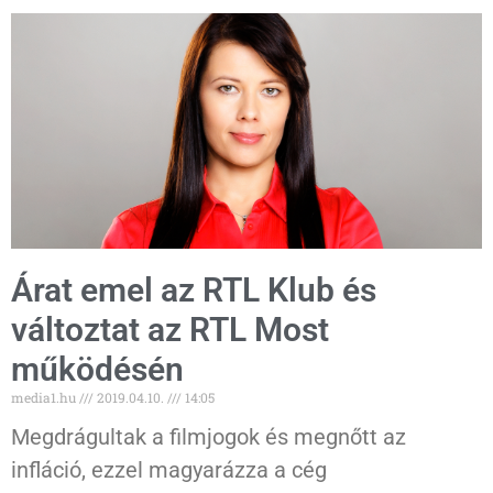
Árat emel az RTL Klub és
változtat az RTL Most
működésén
media1.hu
2019.04.10.
14:05
Megdrágultak a filmjogok és megnőtt az
infláció, ezzel magyarázza a cég