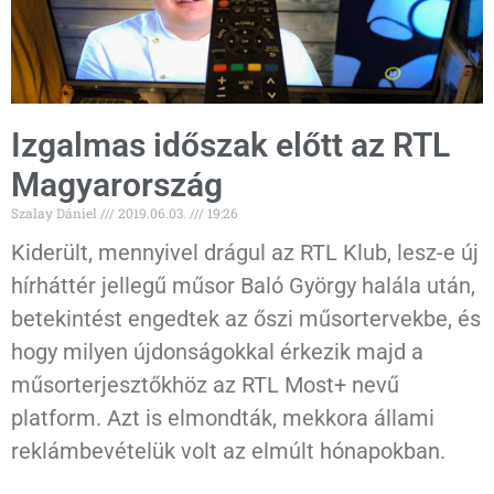
Izgalmas időszak előtt az RTL
Magyarország
Szalay Dániel
2019.06.03.
19:26
Kiderült, mennyivel drágul az RTL Klub, lesz-e új
hírháttér jellegű műsor Baló György halála után,
betekintést engedtek az őszi műsortervekbe, és
hogy milyen újdonságokkal érkezik majd a
műsorterjesztőkhöz az RTL Most+ nevű
platform. Azt is elmondták, mekkora állami
reklámbevételük volt az elmúlt hónapokban.