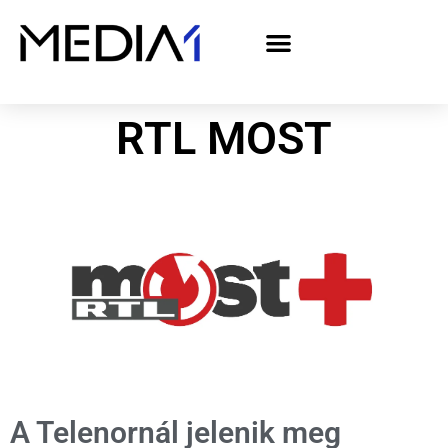
A Media1 médiaajánlata politikai hirdetőknek– országgyűlési választás 2026
RTL MOST
A Telenornál jelenik meg