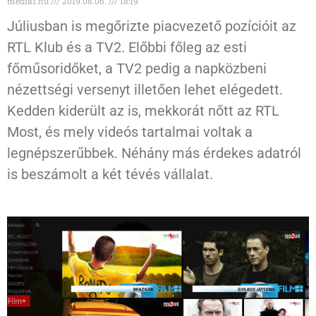
media1.hu
2019.08.06.
18:19
Júliusban is megőrizte piacvezető pozícióit az
RTL Klub és a TV2. Előbbi főleg az esti
főműsoridőket, a TV2 pedig a napközbeni
nézettségi versenyt illetően lehet elégedett.
Kedden kiderült az is, mekkorát nőtt az RTL
Most, és mely videós tartalmai voltak a
legnépszerűbbek. Néhány más érdekes adatról
is beszámolt a két tévés vállalat.