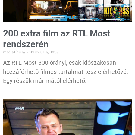
200 extra film az RTL Most
rendszerén
media1.hu
2019.07.01.
13:09
Az RTL Most 300 órányi, csak időszakosan
hozzáférhető filmes tartalmat tesz elérhetővé.
Egy részük már mától elérhető.