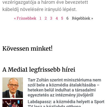
vezérigazgatója a három éve bevezetett
kábeldíj növelésére irányuló lépést.
« Frissebbek
1
2
3
4
5
6
Régebbiek »
Kövessen minket!
A Media1 legfrissebb hírei
Tarr Zoltán szerint minisztériuma nem
szól bele a közmédia átalakításába –
heteken belül indulhat a társadalmi
egyeztetés az intézmény jövőjéről
Labdapassz: a közmédia helyett a Sport
TV lesz a kézilabda otthona