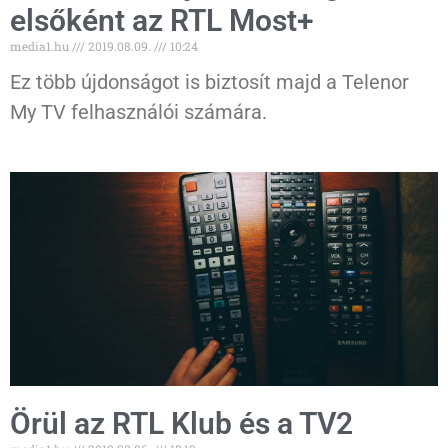
elsőként az RTL Most+
media1.hu
2019.08.09.
10:24
Ez több újdonságot is biztosít majd a Telenor
My TV felhasználói számára.
Örül az RTL Klub és a TV2