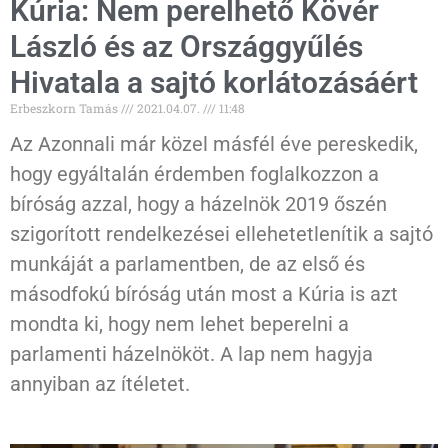
Kúria: Nem perelhető Kövér
László és az Országgyűlés
Hivatala a sajtó korlátozásáért
Erbeszkorn Tamás
2021.04.07.
11:48
Az Azonnali már közel másfél éve pereskedik,
hogy egyáltalán érdemben foglalkozzon a
bíróság azzal, hogy a házelnök 2019 őszén
szigorított rendelkezései ellehetetlenítik a sajtó
munkáját a parlamentben, de az első és
másodfokú bíróság után most a Kúria is azt
mondta ki, hogy nem lehet beperelni a
parlamenti házelnököt. A lap nem hagyja
annyiban az ítéletet.