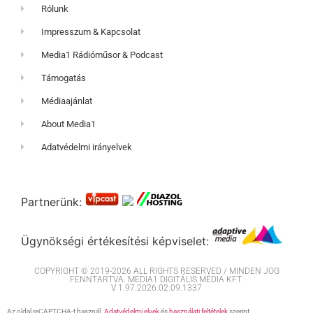
Rólunk
Impresszum & Kapcsolat
Media1 Rádióműsor & Podcast
Támogatás
Médiaajánlat
About Media1
Adatvédelmi irányelvek
Partnerünk:
Ügynökségi értékesítési képviselet:
COPYRIGHT © 2019-2026 ALL RIGHTS RESERVED / MINDEN JOG
FENNTARTVA. MEDIA1 DIGITÁLIS MÉDIA KFT.
V 1.97.2026.02.09.1337
Az oldal reCAPTCHA-t használ.
Adatvédelmi elvek
és
használati feltételek
szerint.