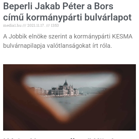
Beperli Jakab Péter a Bors
című kormánypárti bulvárlapot
media1.hu
2021.11.17.
13:53
A Jobbik elnöke szerint a kormánypárti KESMA
bulvárnapilapja valótlanságokat írt róla.