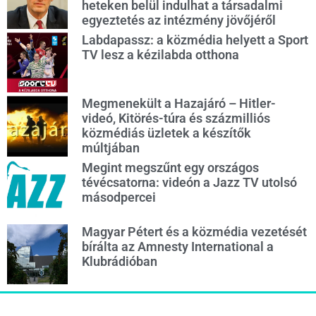
heteken belül indulhat a társadalmi
egyeztetés az intézmény jövőjéről
Labdapassz: a közmédia helyett a Sport
TV lesz a kézilabda otthona
Megmenekült a Hazajáró – Hitler-
videó, Kitörés-túra és százmilliós
közmédiás üzletek a készítők
múltjában
Megint megszűnt egy országos
tévécsatorna: videón a Jazz TV utolsó
másodpercei
Magyar Pétert és a közmédia vezetését
bírálta az Amnesty International a
Klubrádióban