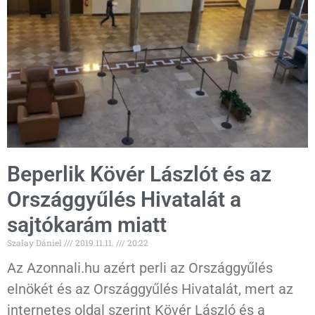
Beperlik Kövér Lászlót és az
Országgyűlés Hivatalát a
sajtókarám miatt
Szalay Dániel
2019.11.11.
20:22
Az Azonnali.hu azért perli az Országgyűlés
elnökét és az Országgyűlés Hivatalát, mert az
internetes oldal szerint Kövér László és a