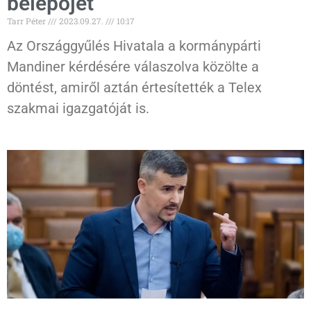
belépőjét
Tarr Péter
2023.09.27.
10:17
Az Országgyűlés Hivatala a kormánypárti
Mandiner kérdésére válaszolva közölte a
döntést, amiről aztán értesítették a Telex
szakmai igazgatóját is.