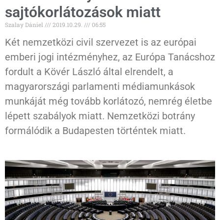
sajtókorlátozások miatt
Szalay Dániel
2019.10.29.
06:55
Két nemzetközi civil szervezet is az európai
emberi jogi intézményhez, az Európa Tanácshoz
fordult a Kövér László által elrendelt, a
magyarországi parlamenti médiamunkások
munkáját még tovább korlátozó, nemrég életbe
lépett szabályok miatt. Nemzetközi botrány
formálódik a Budapesten történtek miatt.