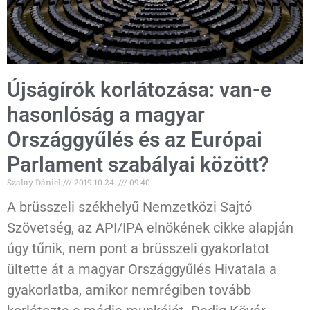
Újságírók korlátozása: van-e
hasonlóság a magyar
Országgyűlés és az Európai
Parlament szabályai között?
Szalay Dániel
2019.10.24.
09:40
A brüsszeli székhelyű Nemzetközi Sajtó
Szövetség, az API/IPA elnökének cikke alapján
úgy tűnik, nem pont a brüsszeli gyakorlatot
ültette át a magyar Országgyűlés Hivatala a
gyakorlatba, amikor nemrégiben tovább