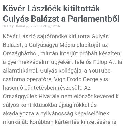
Kövér Lászlóék kitiltották
Gulyás Balázst a Parlamentből
Szalay Dániel
2025.11.21.
12:16
Kövér László sajtófőnöke kitiltotta Gulyás
Balázst, a Gulyáságyú Média alapítóját az
Országházból, miután interjút próbált készíteni
a gyermekvédelmi ügyekért felelős Fülöp Attila
államtitkárral. Gulyás kollégája, a YouTube-
csatorna operatőre, Vigh Frodó Gergely is
hasonló büntetésben részesült. Az
Országgyűlés Hivatala nem először keveredik
súlyos konfliktusokba újságírókkal és
akadályozza a nyilvánosság képviselőinek
munkáját: korábban kártérítés kifizetésére is