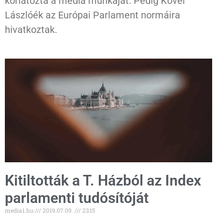
korlátozta a média munkáját. Pedig Kövér
Lászlóék az Európai Parlament normáira
hivatkoztak.
Kitiltották a T. Házból az Index
parlamenti tudósítóját
media1.hu
2019.07.09.
23:15