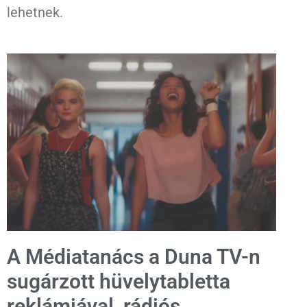
lehetnek.
A Médiatanács a Duna TV-n
sugárzott hüvelytabletta
reklámjával, rádiós