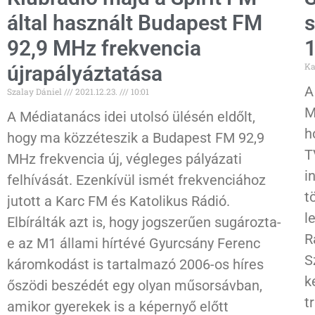
által használt Budapest FM
s
92,9 MHz frekvencia
1
Ka
újrapályáztatása
A
Szalay Dániel
2021.12.23.
10:01
M
A Médiatanács idei utolsó ülésén eldőlt,
h
hogy ma közzéteszik a Budapest FM 92,9
T
MHz frekvencia új, végleges pályázati
i
felhívását. Ezenkívül ismét frekvenciához
t
jutott a Karc FM és Katolikus Rádió.
l
Elbírálták azt is, hogy jogszerűen sugározta-
R
e az M1 állami hírtévé Gyurcsány Ferenc
S
káromkodást is tartalmazó 2006-os híres
k
őszödi beszédét egy olyan műsorsávban,
t
amikor gyerekek is a képernyő előtt