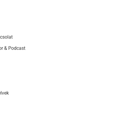
csolat
r & Podcast
elvek