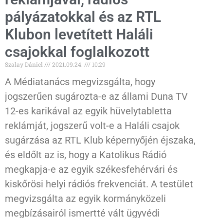
pályázatokkal és az RTL
Klubon levetített Haláli
csajokkal foglalkozott
Szalay Dániel
2021.09.24.
10:29
A Médiatanács megvizsgálta, hogy
jogszerűen sugározta-e az állami Duna TV
12-es karikával az egyik hüvelytabletta
reklámját, jogszerű volt-e a Haláli csajok
sugárzása az RTL Klub képernyőjén éjszaka,
és eldőlt az is, hogy a Katolikus Rádió
megkapja-e az egyik székesfehérvári és
kiskőrösi helyi rádiós frekvenciát. A testület
megvizsgálta az egyik kormányközeli
megbízásairól ismertté vált ügyvédi