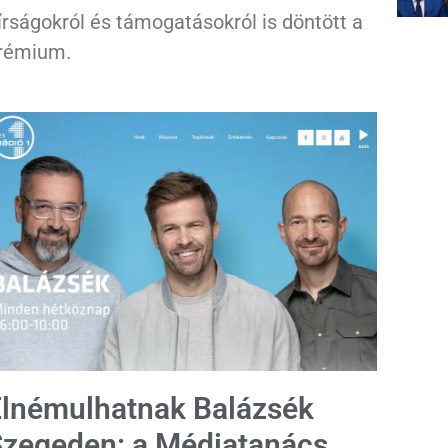
írságokról és támogatásokról is döntött a
rémium.
lnémulhatnak Balázsék
zegeden: a Médiatanács