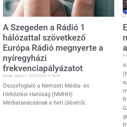
A Szegeden a Rádió 1
E
hálózattal szövetkező
n
Európa Rádió megnyerte a
a
Ka
nyíregyházi
A
frekvenciapályázatot
(
Kasza János
2022.03.03.
10:58
a
Összefoglaló a Nemzeti Média- és
m
Hírközlési Hatóság (NMHH)
f
Médiatanácsának e heti üléséről.
ü
g
f