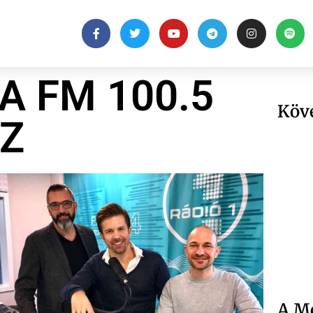
A FM 100.5
Köv
Z
A Me