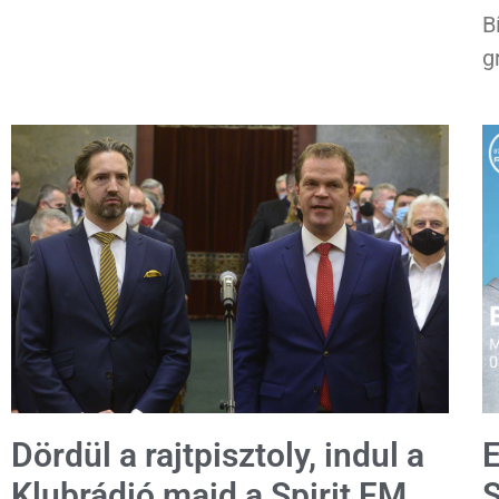
B
g
Dördül a rajtpisztoly, indul a
E
Klubrádió majd a Spirit FM
S