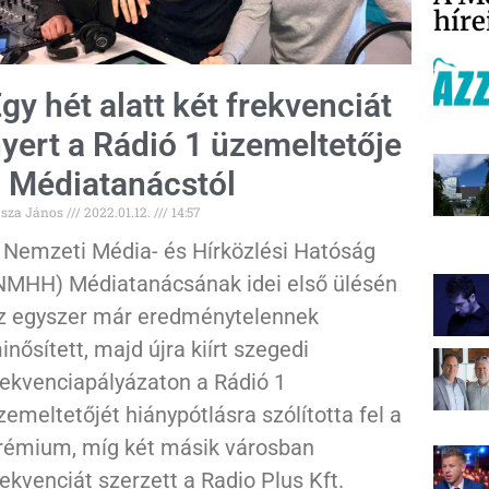
híre
gy hét alatt két frekvenciát
yert a Rádió 1 üzemeltetője
 Médiatanácstól
sza János
2022.01.12.
14:57
 Nemzeti Média- és Hírközlési Hatóság
NMHH) Médiatanácsának idei első ülésén
z egyszer már eredménytelennek
inősített, majd újra kiírt szegedi
rekvenciapályázaton a Rádió 1
zemeltetőjét hiánypótlásra szólította fel a
rémium, míg két másik városban
rekvenciát szerzett a Radio Plus Kft.