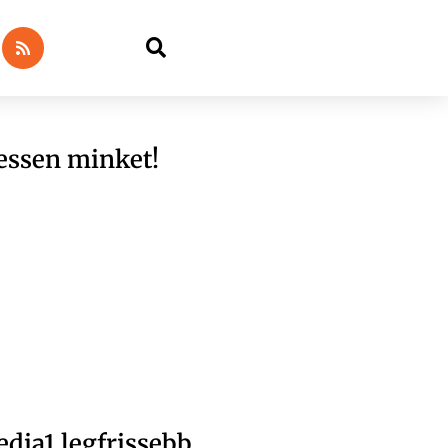
essen minket!
dia1 legfrissebb