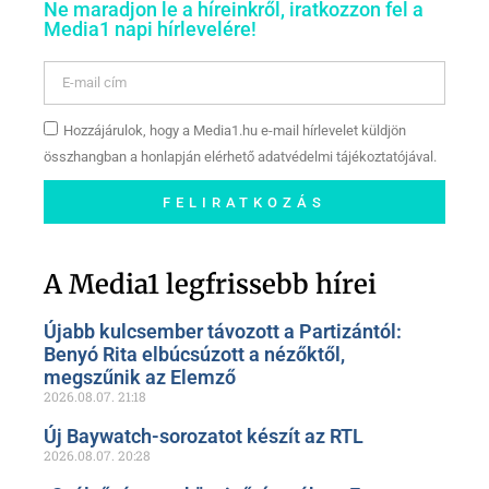
Ne maradjon le a híreinkről, iratkozzon fel a
Media1 napi hírlevelére!
Hozzájárulok, hogy a Media1.hu e-mail hírlevelet küldjön
összhangban a honlapján elérhető adatvédelmi tájékoztatójával.
FELIRATKOZÁS
Szóljon hozzá a Facebook-
oldalunkon!
A Media1 legfrissebb hírei
Újabb kulcsember távozott a Partizántól:
Benyó Rita elbúcsúzott a nézőktől,
megszűnik az Elemző
2026.08.07.
21:18
Új Baywatch-sorozatot készít az RTL
2026.08.07.
20:28