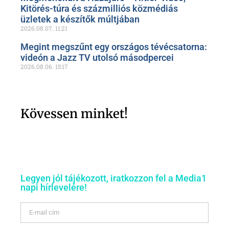
Kitörés-túra és százmilliós közmédiás
üzletek a készítők múltjában
2026.08.07.
11:21
Megint megszűnt egy országos tévécsatorna:
videón a Jazz TV utolsó másodpercei
2026.08.06.
15:17
Kövessen minket!
Legyen jól tájékozott, iratkozzon fel a Media1
napi hírlevelére!