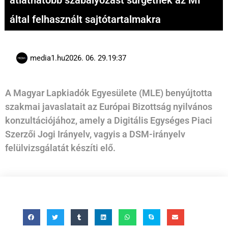
átláthatóbb szabályozást sürgetnek az MI
által felhasznált sajtótartalmakra
media1.hu
2026. 06. 29.
19:37
A Magyar Lapkiadók Egyesülete (MLE) benyújtotta
szakmai javaslatait az Európai Bizottság nyilvános
konzultációjához, amely a Digitális Egységes Piaci
Szerzői Jogi Irányelv, vagyis a DSM-irányelv
felülvizsgálatát készíti elő.