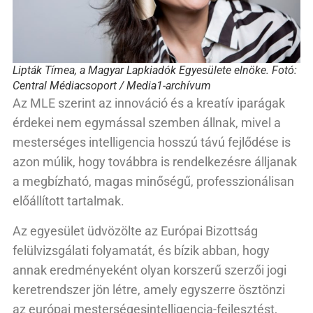
Lipták Tímea, a Magyar Lapkiadók Egyesülete elnöke. Fotó:
Central Médiacsoport / Media1-archívum
Az MLE szerint az innováció és a kreatív iparágak
érdekei nem egymással szemben állnak, mivel a
mesterséges intelligencia hosszú távú fejlődése is
azon múlik, hogy továbbra is rendelkezésre álljanak
a megbízható, magas minőségű, professzionálisan
előállított tartalmak.
Az egyesület üdvözölte az Európai Bizottság
felülvizsgálati folyamatát, és bízik abban, hogy
annak eredményeként olyan korszerű szerzői jogi
keretrendszer jön létre, amely egyszerre ösztönzi
az európai mesterségesintelligencia-fejlesztést,