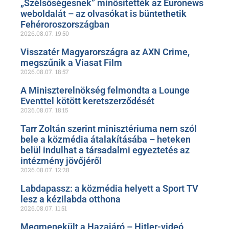
„Szélsőségesnek” minősítették az Euronews
weboldalát – az olvasókat is büntethetik
Fehéroroszországban
2026.08.07.
19:50
Visszatér Magyarországra az AXN Crime,
megszűnik a Viasat Film
2026.08.07.
18:57
A Miniszterelnökség felmondta a Lounge
Eventtel kötött keretszerződését
2026.08.07.
18:15
Tarr Zoltán szerint minisztériuma nem szól
bele a közmédia átalakításába – heteken
belül indulhat a társadalmi egyeztetés az
intézmény jövőjéről
2026.08.07.
12:28
Labdapassz: a közmédia helyett a Sport TV
lesz a kézilabda otthona
2026.08.07.
11:51
Megmenekült a Hazajáró – Hitler-videó,