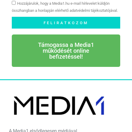
Hozzájárulok, hogy a Media1.hu e-mail hírlevelet küldjön
összhangban a honlapján elérhető adatvédelmi tájékoztatójával.
FELIRATKOZOM
Támogassa a Media1
működését online
befizetéssel!
A Media1 elsődlegesen médiával,