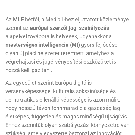
Az
MLE
hétfői, a Media1-hez eljuttatott közleménye
szerint az
európai szerzői jogi szabályozás
alapelvei továbbra is helyesek, ugyanakkor a
mesterséges intelligencia
(MI)
gyors fejlődése
olyan új piaci helyzetet teremtett, amelyhez a
végrehajtási és jogérvényesítési eszközöket is
hozzá kell igazítani.
Az egyesület szerint Európa digitális
versenyképessége, kulturális sokszínűsége és
demokratikus ellenálló képessége is azon múlik,
hogy hosszú távon fennmarad-e a gazdaságilag
életképes, független és magas minőségű újságírás.
Ehhez szerintük olyan szabályozási környezetre van
szükség, amely egyszerre ösztönzi az innovációt,